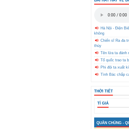
BÀI HÁT HAY VỀ B
Hà Nội - Điện Bi
không
Chiến sĩ Ra đa t
thùy
Tên lửa ta đánh 
Tổ quốc trao ta b
Phi đội ta xuất k
Tình Bác chắp c
THỜI TIẾT
TỈ GIÁ
QUÂN CHỦNG - Q