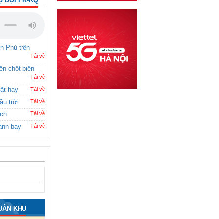
Ộ ĐỘI PK-KQ
ên Phủ trên
Tải về
rên chốt biên
Tải về
rất hay
Tải về
ầu trời
Tải về
ích
Tải về
ánh bay
Tải về
UÂN KHU