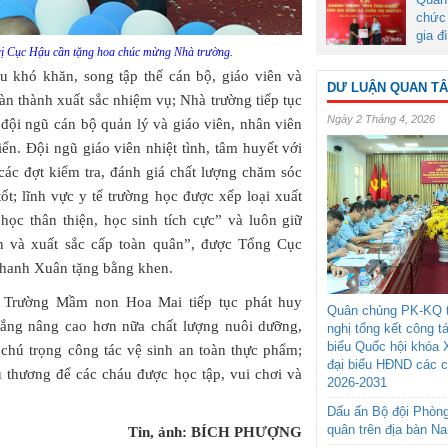
chức 
gia đ
ị Cục Hậu cần tặng hoa chúc mừng Nhà trường.
 khó khăn, song tập thể cán bộ, giáo viên và
DƯ LUẬN QUAN T
àn thành xuất sắc nhiệm vụ; Nhà trường tiếp tục
Ngày 2 Tháng 4, 2026
 đội ngũ cán bộ quản lý và giáo viên, nhân viên
iển. Đội ngũ giáo viên nhiệt tình, tâm huyết với
các đợt kiểm tra, đánh giá chất lượng chăm sóc
ốt; lĩnh vực y tế trường học được xếp loại xuất
ọc thân thiện, học sinh tích cực” và luôn giữ
ận và xuất sắc cấp toàn quân”, được Tổng Cục
hanh Xuân tặng bằng khen.
 Trường Mầm non Hoa Mai tiếp tục phát huy
Quân chủng PK-KQ t
 gắng nâng cao hơn nữa chất lượng nuôi dưỡng,
nghị tổng kết công t
biểu Quốc hội khóa 
chú trọng công tác vệ sinh an toàn thực phẩm;
đại biểu HĐND các 
 thương để các cháu được học tập, vui chơi và
2026-2031
Dấu ấn Bộ đội Phòn
quân trên địa bàn N
Tin, ảnh: BÍCH PHƯỢNG