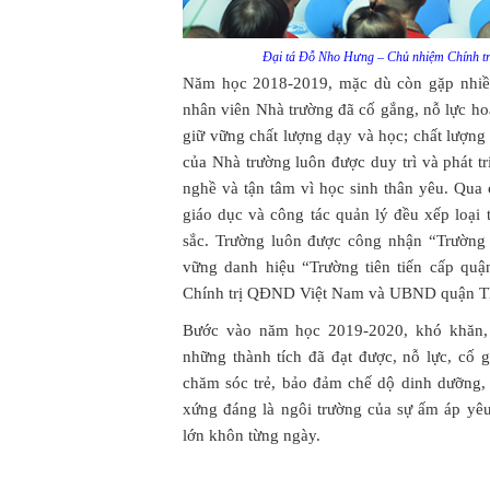
Đại tá Đỗ Nho Hưng – Chủ nhiệm Chính tr
Năm học 2018-2019, mặc dù còn gặp nhiều
nhân viên Nhà trường đã cố gắng, nỗ lực ho
giữ vững chất lượng dạy và học; chất lượng
của Nhà trường luôn được duy trì và phát tr
nghề và tận tâm vì học sinh thân yêu. Qua 
giáo dục và công tác quản lý đều xếp loại t
sắc. Trường luôn được công nhận “Trường h
vững danh hiệu “Trường tiên tiến cấp qu
Chính trị QĐND Việt Nam và UBND quận T
Bước vào năm học 2019-2020, khó khăn,
những thành tích đã đạt được, nỗ lực, cố
chăm sóc trẻ, bảo đảm chế dộ dinh dưỡng, 
xứng đáng là ngôi trường của sự ấm áp yêu
lớn khôn từng ngày.