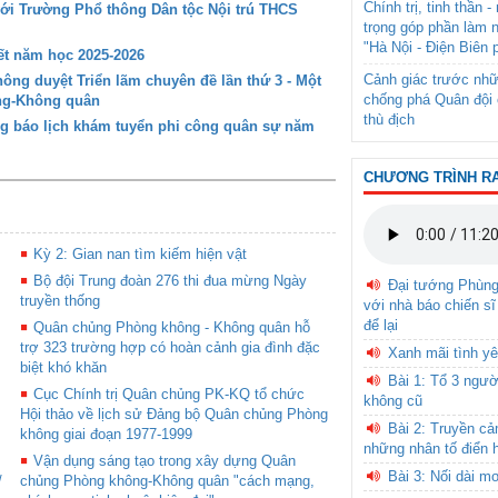
Chính trị, tinh thần 
với Trường Phổ thông Dân tộc Nội trú THCS
trọng góp phần làm 
"Hà Nội - Điện Biên 
t năm học 2025-2026
Cảnh giác trước nhữ
ng duyệt Triển lãm chuyên đề lần thứ 3 - Một
chống phá Quân đội 
ông-Không quân
thù địch
g báo lịch khám tuyển phi công quân sự năm
CHƯƠNG TRÌNH R
Kỳ 2: Gian nan tìm kiếm hiện vật
Bộ đội Trung đoàn 276 thi đua mừng Ngày
Đại tướng Phùn
truyền thống
với nhà báo chiến sĩ
để lại
Quân chủng Phòng không - Không quân hỗ
trợ 323 trường hợp có hoàn cảnh gia đình đặc
Xanh mãi tình yê
biệt khó khăn
Bài 1: Tổ 3 ngườ
Cục Chính trị Quân chủng PK-KQ tổ chức
không cũ
Hội thảo về lịch sử Đảng bộ Quân chủng Phòng
Bài 2: Truyền c
không giai đoạn 1977-1999
những nhân tố điển 
Vận dụng sáng tạo trong xây dựng Quân
Bài 3: Nối dài m
/
chủng Phòng không-Không quân "cách mạng,