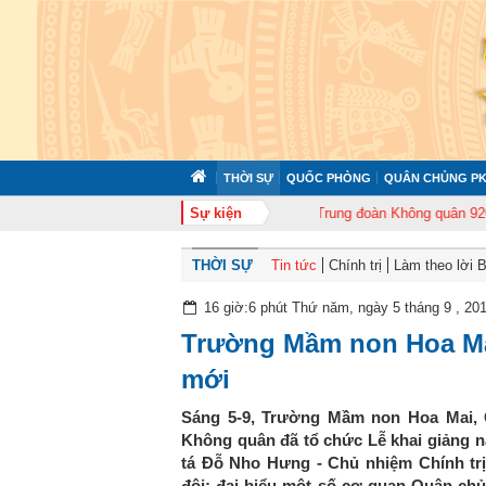
THỜI SỰ
QUỐC PHÒNG
QUÂN CHỦNG PK
 372 tổ chức tập huấn cán bộ năm 2026
Sự kiện
Trung đoàn Không quân 920 tổ ch
THỜI SỰ
Tin tức
Chính trị
Làm theo lời 
16 giờ:6 phút Thứ năm, ngày 5 tháng 9 , 20
Trường Mầm non Hoa Ma
mới
Sáng 5-9, Trường Mầm non Hoa Mai,
Không quân đã tổ chức Lễ khai giảng n
tá Đỗ Nho Hưng - Chủ nhiệm Chính tr
đội; đại biểu một số cơ quan Quân c