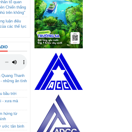
- nhân tố quan
nên Chiến thắng
phủ trên không"
ng luận điệu
của các thế lực
ADIO
g Quang Thanh
 - những ân tình
u bầu trời
i - xưa mà
ảm hứng từ
hình
ơ ước tân binh