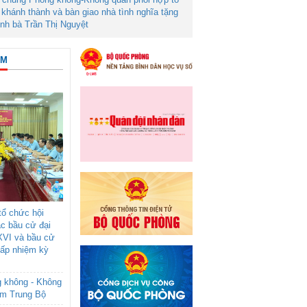
khánh thành và bàn giao nhà tình nghĩa tặng
ình bà Trần Thị Nguyệt
ÂM
ổ chức hội
ác bầu cử đại
XVI và bầu cử
cấp nhiệm kỳ
g không - Không
am Trung Bộ