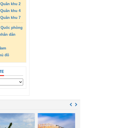
Quân khu 2
Quân khu 4
Quân khu 7
 Quốc phòng
nhân dân
 Nam
hủ đô
TE