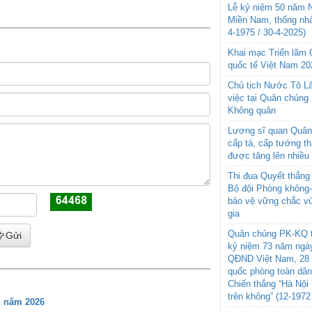
Lễ kỷ niệm 50 năm N
Miền Nam, thống nhấ
4-1975 / 30-4-2025)
Khai mạc Triển lãm
quốc tế Việt Nam 20
Chủ tịch Nước Tô L
việc tại Quân chủng
Không quân
Lương sĩ quan Quân 
cấp tá, cấp tướng t
được tăng lên nhiều
Thi đua Quyết thắng 
Bộ đội Phòng không
bảo vệ vững chắc vù
gia
Quân chủng PK-KQ t
Gửi
kỷ niệm 73 năm ngày
QĐND Việt Nam, 28 
quốc phòng toàn dâ
Chiến thắng “Hà Nội 
trên không” (12-1972
n năm 2026