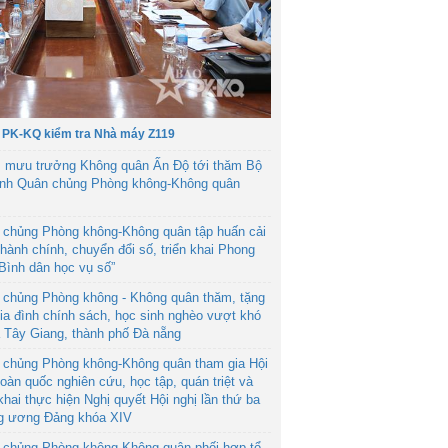
 PK-KQ kiểm tra Nhà máy Z119
 mưu trưởng Không quân Ấn Độ tới thăm Bộ
ệnh Quân chủng Phòng không-Không quân
 chủng Phòng không-Không quân tập huấn cải
hành chính, chuyển đổi số, triển khai Phong
“Bình dân học vụ số”
 chủng Phòng không - Không quân thăm, tặng
ia đình chính sách, học sinh nghèo vượt khó
ã Tây Giang, thành phố Đà nẵng
 chủng Phòng không-Không quân tham gia Hội
toàn quốc nghiên cứu, học tập, quán triệt và
 khai thực hiện Nghị quyết Hội nghị lần thứ ba
g ương Đảng khóa XIV
 chủng Phòng không-Không quân phối hợp tổ