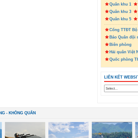
Quân khu 1
Quân khu 3
Quân khu 5
Cổng TTĐT Bộ
Báo Quân đội 
Biên phòng
Hải quân Việt
Quốc phòng T
LIÊN KẾT WEBSI
NG - KHÔNG QUÂN