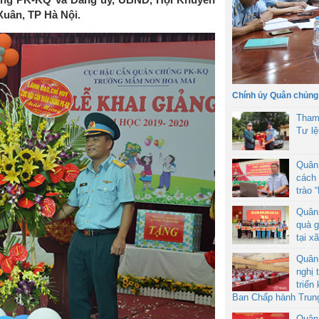
uân, TP Hà Nội.
Chính ủy Quân chủng
Tham
Tư l
Quân
cách 
trào 
Quân
quà g
tại x
Quân
nghị 
triển
Ban Chấp hành Trun
Quân