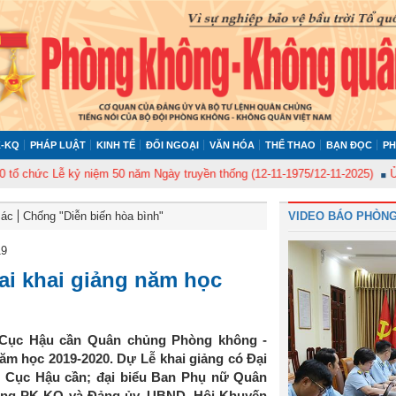
-KQ
PHÁP LUẬT
KINH TẾ
ĐỐI NGOẠI
VĂN HÓA
THỂ THAO
BẠN ĐỌC
PH
ức Lễ kỷ niệm 50 năm Ngày truyền thống (12-11-1975/12-11-2025)
Ủy ban 
Bác
Chống "Diễn biến hòa bình"
VIDEO BÁO PHÒNG
19
i khai giảng năm học
 Cục Hậu cần Quân chủng Phòng không -
ăm học 2019-2020. Dự Lễ khai giảng có Đại
ị Cục Hậu cần; đại biểu Ban Phụ nữ Quân
hủng PK-KQ và Đảng ủy, UBND, Hội Khuyến