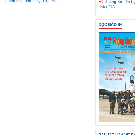
chính quy, tinh nhuệ, hiện đại"
Tháng Ba trên tr
đoàn 218
ĐỌC BÁO IN