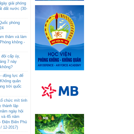
gày giải phóng
t đất nước (30-
 Quốc phòng
24
âm thăm và làm
 Phòng không -
đội cấp úy,
háng 7 này
 không?
- động lực để
-Không quân
ng trời quốc
ổ chức mít tinh
 thành lập
năm ngày hội
n và 45 năm
- Điện Biên Phủ
 / 12-2017)