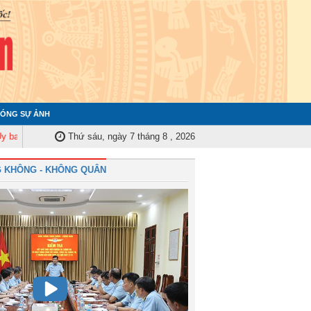
ÓNG SỰ ẢNH
Kiểm tra Quân ủy Trung ương tập huấn nghiệp vụ công tác kiểm tra, giám s
Thứ sáu, ngày 7 tháng 8 , 2026
 KHÔNG - KHÔNG QUÂN