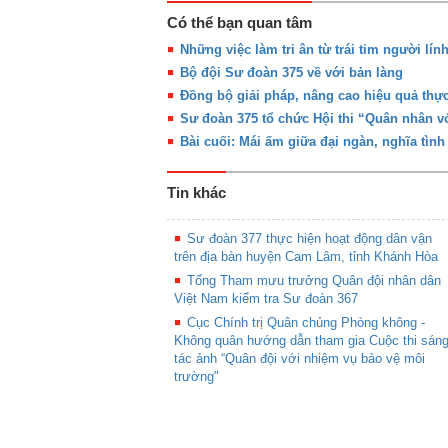
Có thể bạn quan tâm
Những việc làm tri ân từ trái tim người lính
Bộ đội Sư đoàn 375 về với bản làng
Đồng bộ giải pháp, nâng cao hiệu quả thực
Sư đoàn 375 tổ chức Hội thi “Quân nhân với
Bài cuối: Mái ấm giữa đại ngàn, nghĩa tình
Tin khác
Sư đoàn 377 thực hiện hoạt động dân vận
trên địa bàn huyện Cam Lâm, tỉnh Khánh Hòa
Tổng Tham mưu trưởng Quân đội nhân dân
Việt Nam kiểm tra Sư đoàn 367
Cục Chính trị Quân chủng Phòng không -
Không quân hướng dẫn tham gia Cuộc thi sán
tác ảnh “Quân đội với nhiệm vụ bảo vệ môi
trường"