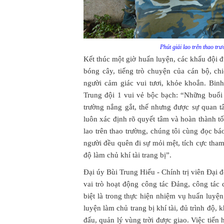
Phút giải lao trên thao trư
Kết thúc một giờ huấn luyện, các khẩu đội đ
bóng cây, tiếng trò chuyện của cán bộ, ch
người cảm giác vui tươi, khỏe khoắn. Bin
Trung đội 1 vui vẻ bộc bạch: “Những buổi 
trường nắng gắt, thế nhưng được sự quan tâ
luôn xác định rõ quyết tâm và hoàn thành tố
lao trên thao trường, chúng tôi cùng đọc bá
người đều quên đi sự mỏi mệt, tích cực tha
độ làm chủ khí tài trang bị”.
Đại úy Bùi Trung Hiếu - Chính trị viên Đại đ
vai trò hoạt động công tác Đảng, công tác
biệt là trong thực hiện nhiệm vụ huấn luy
luyện làm chủ trang bị khí tài, đủ trình độ,
đấu, quản lý vùng trời được giao. Việc tiế