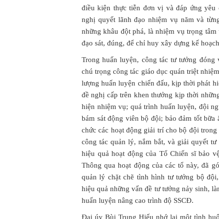
điều kiện thực tiễn đơn vị và đáp ứng yêu
nghị quyết lãnh đạo nhiệm vụ năm và từng
những khâu đột phá, là nhiệm vụ trọng tâm
đạo sát, đúng, để chỉ huy xây dựng kế hoạch 
Trong huấn luyện, công tác tư tưởng đóng v
chú trọng công tác giáo dục quán triệt nhiệ
lượng huấn luyện chiến đấu, kịp thời phát hi
đề nghị cấp trên khen thưởng kịp thời những
hiện nhiệm vụ; quá trình huấn luyện, đội ng
bám sát động viên bộ đội; bảo đảm tốt bữa
chức các hoạt động giải trí cho bộ đội trong 
công tác quản lý, nắm bắt, và giải quyết t
hiệu quả hoạt động của Tổ Chiến sĩ bảo vệ
Thông qua hoạt động của các tổ này, đã gó
quản lý chặt chẽ tình hình tư tưởng bộ đội,
hiệu quả những vấn đề tư tưởng nảy sinh, là
huấn luyện nâng cao trình độ SSCĐ.
Đại úy Bùi Trung Hiếu nhớ lại một tình hu