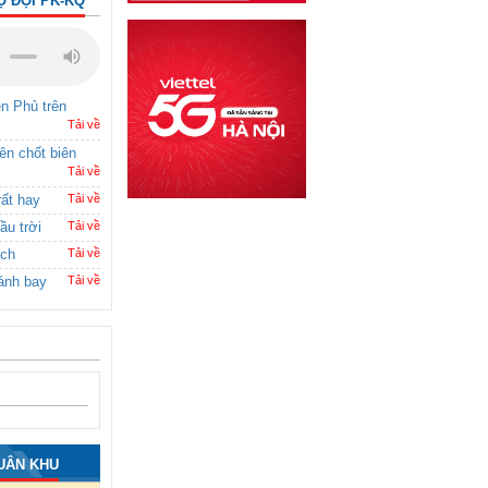
Ộ ĐỘI PK-KQ
ên Phủ trên
Tải về
rên chốt biên
Tải về
rất hay
Tải về
ầu trời
Tải về
ích
Tải về
ánh bay
Tải về
UÂN KHU