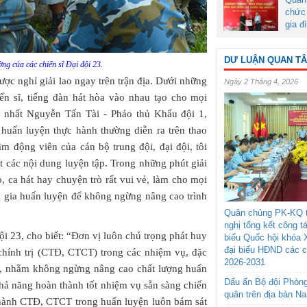
chức 
gia đ
DƯ LUẬN QUAN T
ờng của các chiến sĩ Đại đội 23.
ược nghỉ giải lao ngay trên trận địa. Dưới những
Ngày 2 Tháng 4, 2026
iến sĩ, tiếng đàn hát hòa vào nhau tạo cho mọi
h nhất Nguyễn Tấn Tài - Pháo thủ Khẩu đội 1,
huấn luyện thực hành thường diễn ra trên thao
m động viên của cán bộ trung đội, đại đội, tôi
t các nội dung luyện tập. Trong những phút giải
o, ca hát hay chuyện trò rất vui vẻ, làm cho mọi
m gia huấn luyện để không ngừng nâng cao trình
Quân chủng PK-KQ t
nghị tổng kết công t
ội 23, cho biết: “Đơn vị luôn chú trọng phát huy
biểu Quốc hội khóa 
đại biểu HĐND các 
 chính trị (CTĐ, CTCT) trong các nhiệm vụ, đặc
2026-2031
ện, nhằm không ngừng nâng cao chất lượng huấn
Dấu ấn Bộ đội Phòn
 khả năng hoàn thành tốt nhiệm vụ sẵn sàng chiến
quân trên địa bàn N
n hành CTĐ, CTCT trong huấn luyện luôn bám sát