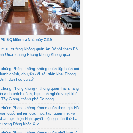
 PK-KQ kiểm tra Nhà máy Z119
 mưu trưởng Không quân Ấn Độ tới thăm Bộ
ệnh Quân chủng Phòng không-Không quân
 chủng Phòng không-Không quân tập huấn cải
hành chính, chuyển đổi số, triển khai Phong
“Bình dân học vụ số”
 chủng Phòng không - Không quân thăm, tặng
ia đình chính sách, học sinh nghèo vượt khó
ã Tây Giang, thành phố Đà nẵng
 chủng Phòng không-Không quân tham gia Hội
toàn quốc nghiên cứu, học tập, quán triệt và
 khai thực hiện Nghị quyết Hội nghị lần thứ ba
g ương Đảng khóa XIV
 chủng Phòng không-Không quân phối hợp tổ