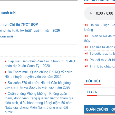
BÀI HÁT HAY VỀ B
 canh trời
 hiện Chỉ thị 76/CT-BQP
Hà Nội - Điện Bi
không
 pháp luật, kỷ luật” quý III năm 2026
Chiến sĩ Ra đa t
 còn mãi
thùy
Tên lửa ta đánh 
Tổ quốc trao ta b
Phi đội ta xuất k
Gặp mặt Bạn chiến đấu Cục Chính trị PK-KQ
nhân dịp Xuân Canh Tý - 2020
Tình Bác chắp c
Bộ Tham mưu Quân chủng PK-KQ tổ chức
Hội thi tuyên truyền viên trẻ năm 2024
THỜI TIẾT
Sư đoàn 370 tổ chức Hội thi Cán bộ giảng
g
dạy chính trị và Báo cáo viên giỏi năm 2026
TỈ GIÁ
Quân chủng Phòng không - Không quân
thăm, động viên, tặng quà lực lượng tham gia
diễu binh, diễu hành trong Lễ kỷ niệm 50 năm
Ngày giải phóng Miền Nam, thống nhất đất
QUÂN CHỦNG - Q
nước