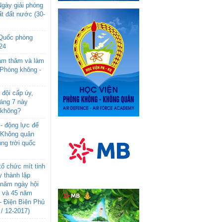
gày giải phóng
t đất nước (30-
 Quốc phòng
24
âm thăm và làm
 Phòng không -
đội cấp úy,
háng 7 này
 không?
- động lực để
-Không quân
ng trời quốc
ổ chức mít tinh
 thành lập
năm ngày hội
n và 45 năm
- Điện Biên Phủ
 / 12-2017)