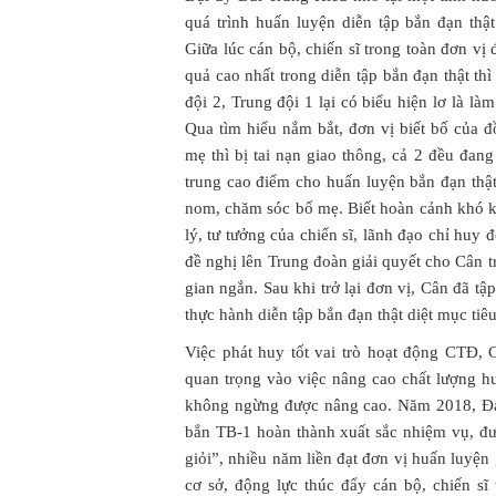
quá trình huấn luyện diễn tập bắn đạn th
Giữa lúc cán bộ, chiến sĩ trong toàn đơn vị
quả cao nhất trong diễn tập bắn đạn thật t
đội 2, Trung đội 1 lại có biểu hiện lơ là l
Qua tìm hiểu nắm bắt, đơn vị biết bố của 
mẹ thì bị tai nạn giao thông, cả 2 đều đang
trung cao điểm cho huấn luyện bắn đạn thậ
nom, chăm sóc bố mẹ. Biết hoàn cảnh khó k
lý, tư tưởng của chiến sĩ, lãnh đạo chỉ huy
đề nghị lên Trung đoàn giải quyết cho Cân 
gian ngắn. Sau khi trở lại đơn vị, Cân đã t
thực hành diễn tập bắn đạn thật diệt mục tiêu,
Việc phát huy tốt vai trò hoạt động CTĐ,
quan trọng vào việc nâng cao chất lượng h
không ngừng được nâng cao. Năm 2018, Đại 
bắn TB-1 hoàn thành xuất sắc nhiệm vụ, đ
giỏi”, nhiều năm liền đạt đơn vị huấn luyện
cơ sở, động lực thúc đẩy cán bộ, chiến sĩ