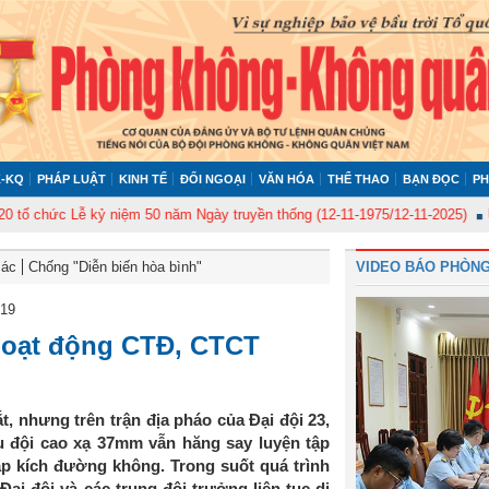
-KQ
PHÁP LUẬT
KINH TẾ
ĐỐI NGOẠI
VĂN HÓA
THỂ THAO
BẠN ĐỌC
PH
hức Lễ kỷ niệm 50 năm Ngày truyền thống (12-11-1975/12-11-2025)
Ủy ban
Bác
Chống "Diễn biến hòa bình"
VIDEO BÁO PHÒNG
019
 hoạt động CTĐ, CTCT
, nhưng trên trận địa pháo của Đại đội 23,
u đội cao xạ 37mm vẫn hăng say luyện tập
ập kích đường không. Trong suốt quá trình
Đại đội và các trung đội trưởng liên tục di