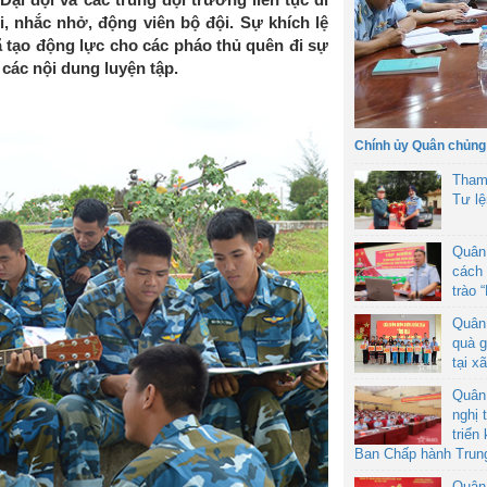
i, nhắc nhở, động viên bộ đội. Sự khích lệ
ã tạo động lực cho các pháo thủ quên đi sự
 các nội dung luyện tập.
Chính ủy Quân chủng
Tham
Tư l
Quân
cách 
trào 
Quân
quà g
tại x
Quân
nghị 
triển
Ban Chấp hành Trun
Quân