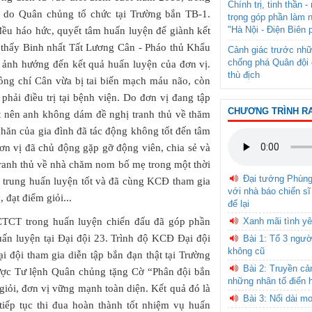
Chính trị, tinh thần 
ật do Quân chủng tổ chức tại Trường bắn TB-1.
trọng góp phần làm 
"Hà Nội - Điện Biên 
 đều háo hức, quyết tâm huấn luyện để giành kết
hì thấy Binh nhất Tất Lương Cân - Pháo thủ Khẩu
Cảnh giác trước nhữ
chống phá Quân đội 
àm ảnh hưởng đến kết quả huấn luyện của đơn vị.
thù địch
đồng chí Cân vừa bị tai biến mạch máu não, còn
 phải điều trị tại bệnh viện. Do đơn vị đang tập
CHƯƠNG TRÌNH R
t nên anh không dám đề nghị tranh thủ về thăm
hăn của gia đình đã tác động không tốt đến tâm
 đơn vị đã chủ động gặp gỡ động viên, chia sẻ và
tranh thủ về nhà chăm nom bố mẹ trong một thời
Đại tướng Phùn
ập trung huấn luyện tốt và đã cùng KCĐ tham gia
với nhà báo chiến sĩ
 đạt điểm giỏi...
để lại
 CTCT trong huấn luyện chiến đấu đã góp phần
Xanh mãi tình yê
uấn luyện tại Đại đội 23. Trình độ KCĐ Đại đội
Bài 1: Tổ 3 ngườ
không cũ
đội tham gia diễn tập bắn đạn thật tại Trường
Bài 2: Truyền c
ược Tư lệnh Quân chủng tặng Cờ “Phân đội bắn
những nhân tố điển 
 giỏi, đơn vị vững mạnh toàn diện. Kết quả đó là
Bài 3: Nối dài m
 tiếp tục thi đua hoàn thành tốt nhiệm vụ huấn