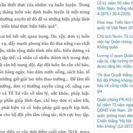
Lễ kỷ niệm 50 năm N
 cầu thiết thực của nhiệm vụ huấn luyện. Trong
Miền Nam, thống nhấ
 tháng luôn xác định huấn luyện là một trong
4-1975 / 30-4-2025)
 thường xuyên từ đó đề ra những biện pháp lãnh
Khai mạc Triển lãm
triển khai thực hiện hiệu quả”.
quốc tế Việt Nam 20
ai trò hết sức quan trọng. Do vậy, đơn vị luôn
Chủ tịch Nước Tô L
việc tại Quân chủng
m vụ, đẩy mạnh phong trào thi đua nâng cao chất
Không quân
ện, nhân rộng điển hình tiên tiến, biểu dương và
Lương sĩ quan Quân 
 tập thể, cá nhân có nhiều thành tích trong thực
cấp tá, cấp tướng t
ũ cán bộ trung đội, đại đội luôn ân cần chỉ bảo,
được tăng lên nhiều
 ăn hàng ngày, bảo đảm nước uống, sách báo, tổ
Thi đua Quyết thắng 
những giờ giải lao trên thao trường... Để làm tốt
Bộ đội Phòng không
bảo vệ vững chắc vù
ư tưởng, đơn vị thường xuyên củng cố, nâng cao
gia
 và Tổ Tư vấn về tâm lý, sức khỏe, pháp luật.
Quân chủng PK-KQ t
p phần giúp lãnh đạo, chỉ huy đơn vị nắm bắt,
kỷ niệm 73 năm ngày
 phát hiện và có biện pháp giải quyết kịp thời,
QĐND Việt Nam, 28 
m cho bộ đội yên tâm công tác, tích cực học tập,
quốc phòng toàn dâ
Chiến thắng “Hà Nội 
trên không” (12-1972
ống diễn ra vào thời điểm cuối năm 2018, trong