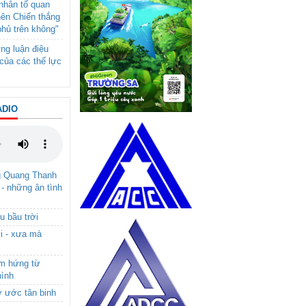
- nhân tố quan
nên Chiến thắng
phủ trên không"
ng luận điệu
của các thế lực
ADIO
g Quang Thanh
 - những ân tình
u bầu trời
i - xưa mà
ảm hứng từ
hình
ơ ước tân binh