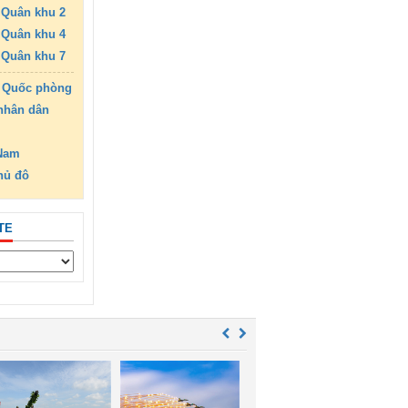
Quân khu 2
Quân khu 4
Quân khu 7
 Quốc phòng
nhân dân
 Nam
hủ đô
TE