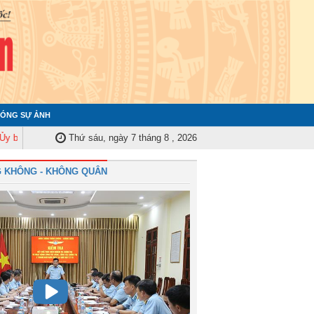
ÓNG SỰ ẢNH
 Kiểm tra Quân ủy Trung ương tập huấn nghiệp vụ công tác kiểm tra, giám 
Thứ sáu, ngày 7 tháng 8 , 2026
 KHÔNG - KHÔNG QUÂN