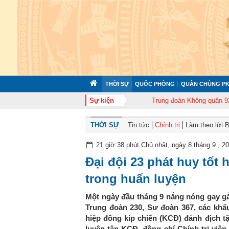
THỜI SỰ
QUỐC PHÒNG
QUÂN CHỦNG PK
n 372 tổ chức tập huấn cán bộ năm 2026
Sự kiện
Trung đoàn Không quân 920 tổ c
THỜI SỰ
Tin tức
Chính trị
Làm theo lời 
21 giờ:38 phút Chủ nhật, ngày 8 tháng 9 , 2
Đại đội 23 phát huy tốt
trong huấn luyện
Một ngày đầu tháng 9 nắng nóng gay gắt
Trung đoàn 230, Sư đoàn 367, các khẩ
hiệp đồng kíp chiến (KCĐ) đánh địch t
luyện tập KCĐ, đồng chí Chính trị viên 