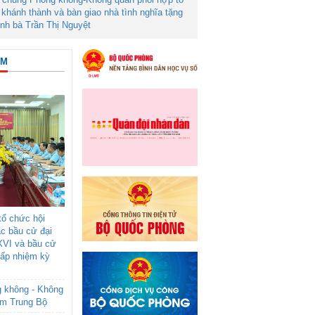
khánh thành và bàn giao nhà tình nghĩa tặng
ình bà Trần Thị Nguyệt
ÂM
ổ chức hội
ác bầu cử đại
XVI và bầu cử
cấp nhiệm kỳ
g không - Không
am Trung Bộ