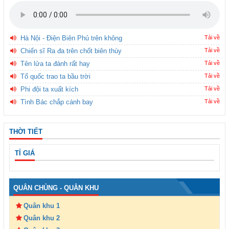
Hà Nội - Điện Biên Phủ trên không
Tải về
Chiến sĩ Ra đa trên chốt biên thùy
Tải về
Tên lửa ta đánh rất hay
Tải về
Tổ quốc trao ta bầu trời
Tải về
Phi đội ta xuất kích
Tải về
Tình Bác chắp cánh bay
Tải về
THỜI TIẾT
TỈ GIÁ
QUÂN CHỦNG - QUÂN KHU
Quân khu 1
Quân khu 2