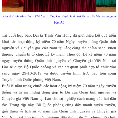
Đại tá Trịnh Văn Hùng - Phó Cục trưởng Cục Tuyên huấn trả lời các câu hỏi của cơ quan
báo chí.
Tại buổi họp báo, Đại tá Trịnh Văn Hùng đã giới thiệu kết quả triển
khai các hoạt động kỷ niệm 70 năm Ngày truyền thống Quân tình
nguyện và Chuyên gia Việt Nam tại Lào; công tác chính sách, khen
thưởng, chuẩn bị tổ chức Lễ kỷ niệm. Theo đó, Lễ kỷ niệm 70 năm
ngày truyền thống Quân tình nguyện và Chuyên gia Việt Nam tại
Lào sẽ được Bộ Quốc phòng và các cơ quan phối hợp tổ chức vào
sáng ngày 29-10-2019 và được truyền hình trực tiếp trên sóng
Truyền hình Quốc phòng Việt Nam.
Buổi lễ nằm trong chuỗi các hoạt động kỷ niệm 70 năm ngày truyền
thống và tri ân những đóng góp to lớn của Quân tình nguyện và
Chuyên gia Việt Nam tại Lào cho sự nghiệp cách mạng của hai dân
tộc. Trong dịp này, Bộ Quốc phòng cũng đẩy mạnh tuyên truyền,
giới thiệu về lịch sử 70 năm của Quân tình nguyện và Chuyên gia
Việt Nam tại Lào trên các phương tiện thông tin đại chúng, tổ chức