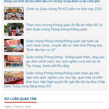
Nâng cao trình độ kíp chiến đấu sở chỉ huy trung đoàn ra đa cảnh giới
Chính ủy Quân chủng PK-KQ kiểm tra Nhà máy Z119
Tham mưu trưởng Không quân Ấn Độ tới thăm Bộ Tư
lệnh Quân chủng Phòng không-Không quân
Quân chủng Phòng không-Không quân tập huấn cải
cách hành chính, chuyển đổi số, triển khai Phong trào
“Bình dân học vụ số”
Quân chủng Phòng không - Không quân thăm, tặng quà
gia đình chính sách, học sinh nghèo vượt khó tại xã
Tây Giang, thành phố Đà nẵng
Quân chủng Phòng không-Không quân tham gia Hội
nghị toàn quốc nghiên cứu, học tập, quán triệt và triển
khai thực hiện Nghị quyết Hội nghị lần thứ ba Ban Chấp
hành Trung ương Đảng khóa XIV
DƯ LUẬN QUAN TÂM
Ngày 2 Tháng 4, 2026