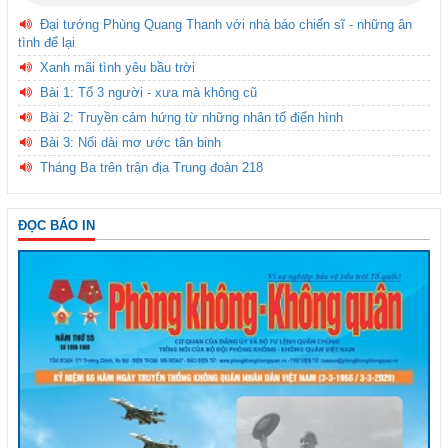
Đại tướng Phùng Quang Thanh với nhà báo chiến sĩ - những ân
tình để lại
Xanh mãi tình yêu bầu trời
Bài 1: Tổ 3 người - xưa mà không cũ
Bài 2: Truyền cảm hứng từ những nhân tố điển hình
Bài 3: Nối dài mơ ước tân binh
Tháng Ba trên trận địa Trung đoàn 218
ĐỌC BÁO IN