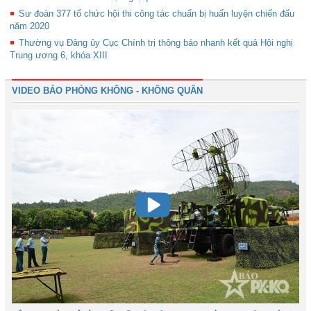
Sư đoàn 377 tổ chức hội thi công tác chuẩn bị huấn luyện chiến đấu
năm 2020
Thường vụ Đảng ủy Cục Chính trị thông báo nhanh kết quả Hội nghị
Trung ương 6, khóa XIII
VIDEO BÁO PHÒNG KHÔNG - KHÔNG QUÂN