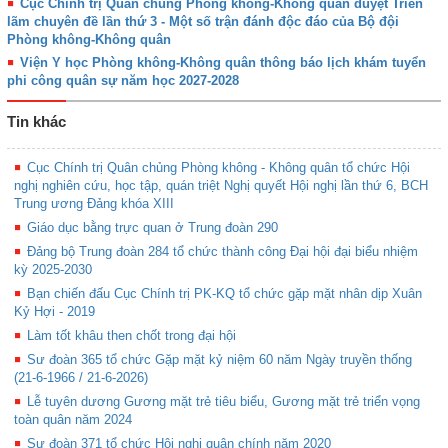
Cục Chính trị Quân chủng Phòng không-Không quân duyệt Triển
lãm chuyên đề lần thứ 3 - Một số trận đánh độc đáo của Bộ đội
Phòng không-Không quân
Viện Y học Phòng không-Không quân thông báo lịch khám tuyển
phi công quân sự năm học 2027-2028
Tin khác
Cục Chính trị Quân chủng Phòng không - Không quân tổ chức Hội
nghị nghiên cứu, học tập, quán triệt Nghị quyết Hội nghị lần thứ 6, BCH
Trung ương Đảng khóa XIII
Giáo dục bằng trực quan ở Trung đoàn 290
Đảng bộ Trung đoàn 284 tổ chức thành công Đại hội đại biểu nhiệm
kỳ 2025-2030
Bạn chiến đấu Cục Chính trị PK-KQ tổ chức gặp mặt nhân dịp Xuân
Kỷ Hợi - 2019
Làm tốt khâu then chốt trong đại hội
Sư đoàn 365 tổ chức Gặp mặt kỷ niệm 60 năm Ngày truyền thống
(21-6-1966 / 21-6-2026)
Lễ tuyên dương Gương mặt trẻ tiêu biểu, Gương mặt trẻ triển vọng
toàn quân năm 2024
Sư đoàn 371 tổ chức Hội nghị quân chính năm 2020