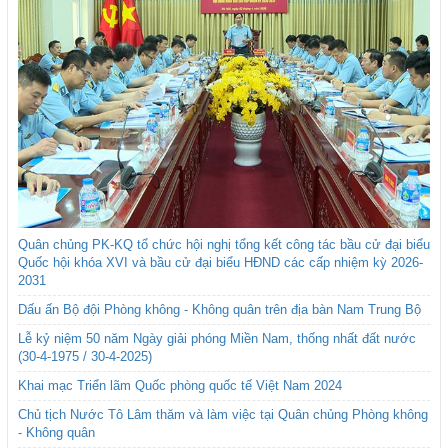
Quân chủng PK-KQ tổ chức hội nghị tổng kết công tác bầu cử đại biểu
Quốc hội khóa XVI và bầu cử đại biểu HĐND các cấp nhiệm kỳ 2026-
2031
Dấu ấn Bộ đội Phòng không - Không quân trên địa bàn Nam Trung Bộ
Lễ kỷ niệm 50 năm Ngày giải phóng Miền Nam, thống nhất đất nước
(30-4-1975 / 30-4-2025)
Khai mạc Triển lãm Quốc phòng quốc tế Việt Nam 2024
Chủ tịch Nước Tô Lâm thăm và làm việc tại Quân chủng Phòng không
- Không quân