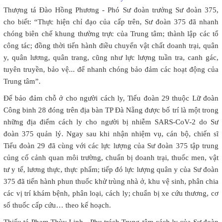
Thượng tá Đào Hồng Phương - Phó Sư đoàn trưởng Sư đoàn 375,
cho biết: “Thực hiện chỉ đạo của cấp trên, Sư đoàn 375 đã nhanh
chóng biên chế khung thường trực của Trung tâm; thành lập các tổ
công tác; đồng thời tiến hành điều chuyển vật chất doanh trại, quân
y, quân lương, quân trang, cũng như lực lượng tuần tra, canh gác,
tuyên truyền, bảo vệ... để nhanh chóng bảo đảm các hoạt động của
Trung tâm”.
Để bảo đảm chỗ ở cho người cách ly, Tiểu đoàn 29 thuộc Lữ đoàn
Công binh 28 đóng trên địa bàn TP Đà Nẵng được bố trí là một trong
những địa điểm cách ly cho người bị nhiễm SARS-CoV-2 do Sư
đoàn 375 quản lý. Ngay sau khi nhận nhiệm vụ, cán bộ, chiến sĩ
Tiểu đoàn 29 đã cùng với các lực lượng của Sư đoàn 375 tập trung
củng cố cảnh quan môi trường, chuẩn bị doanh trại, thuốc men, vật
tư y tế, lương thực, thực phẩm; tiếp đó lực lượng quân y của Sư đoàn
375 đã tiến hành phun thuốc khử trùng nhà ở, khu vệ sinh, phân chia
các vị trí khám bệnh, phân loại, cách ly; chuẩn bị xe cứu thương, cơ
số thuốc cấp cứu… theo kế hoạch.
Thiếu tá Phạm Thùy Linh - Phụ trách Trung tâm cách ly của Sư đoàn