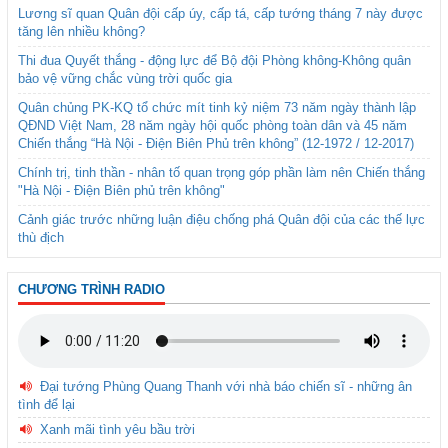
Lương sĩ quan Quân đội cấp úy, cấp tá, cấp tướng tháng 7 này được
tăng lên nhiều không?
Thi đua Quyết thắng - động lực để Bộ đội Phòng không-Không quân
bảo vệ vững chắc vùng trời quốc gia
Quân chủng PK-KQ tổ chức mít tinh kỷ niệm 73 năm ngày thành lập
QĐND Việt Nam, 28 năm ngày hội quốc phòng toàn dân và 45 năm
Chiến thắng “Hà Nội - Điện Biên Phủ trên không” (12-1972 / 12-2017)
Chính trị, tinh thần - nhân tố quan trọng góp phần làm nên Chiến thắng
"Hà Nội - Điện Biên phủ trên không"
Cảnh giác trước những luận điệu chống phá Quân đội của các thế lực
thù địch
CHƯƠNG TRÌNH RADIO
Đại tướng Phùng Quang Thanh với nhà báo chiến sĩ - những ân
tình để lại
Xanh mãi tình yêu bầu trời