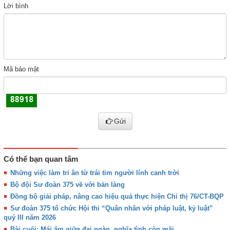
Lời bình
Mã bảo mật
Gửi
Có thể bạn quan tâm
Những việc làm tri ân từ trái tim người lính canh trời
Bộ đội Sư đoàn 375 về với bản làng
Đồng bộ giải pháp, nâng cao hiệu quả thực hiện Chỉ thị 76/CT-BQP
Sư đoàn 375 tổ chức Hội thi “Quân nhân với pháp luật, kỷ luật”
quý III năm 2026
Bài cuối: Mái ấm giữa đại ngàn, nghĩa tình còn mãi