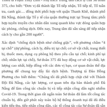
375, cho biết: “Đơn vị đã thành lập Tổ tiếp nhận, Tổ tiếp tế, Tổ tuần
tra, canh gác… đồng thời phối hợp với quận Thanh Khê, thành phố
Đà Nẵng, thành lập Tổ y tế của quận thường trực tại Trung tâm; phối
hợp tuyên truyền cho nhân dân xung quanh khu vực đóng quân hợp
tác phòng, chống dịch. Đến nay, Trung tâm đã sẵn sàng để tiếp nhận
cách ly cho gần 200 người”.
Xác định “chống dịch bệnh như chống giặc”, với phương châm “4
tại chỗ” (dự phòng, cách ly, điều trị tại chỗ; cơ sở vật chất, trang thiết
bị, thuốc men, dụng cụ phòng hộ theo yêu cầu tại chỗ; kinh phí tại
chỗ; nhân lực tại chỗ), Sư đoàn 375 đã huy động cơ sở vật chất, lực
lượng cao nhất, hiệp đồng với các đơn vị bạn, cơ quan đoàn thể địa
phương để chung tay đẩy lùi dịch bệnh. Thượng tá Đào Hồng
Phương cho biết thêm: “Chúng tôi đã phối hợp chặt chẽ với Thành
Đội Đà Nẵng, các lực lượng, cơ quan trên địa bàn thành phố Đà
Nẵng để làm công tác chuẩn bị và tiếp nhận công dân nghi nhiễm
Covid-19. Trong thời gian rất ngắn toàn Sư đoàn đã làm tốt công tác
chuẩn bị, đến giờ phút này toàn bộ hệ thống doanh trại đã đủ điều
kiện tiếp thu, tiếp nhận công dân, các tổ công tác của Sư đoàn đã sẵn