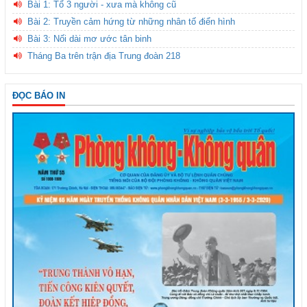
Bài 1: Tổ 3 người - xưa mà không cũ
Bài 2: Truyền cảm hứng từ những nhân tố điển hình
Bài 3: Nối dài mơ ước tân binh
Tháng Ba trên trận địa Trung đoàn 218
ĐỌC BÁO IN