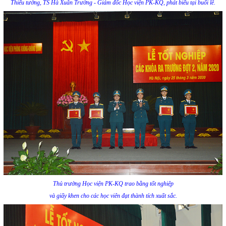
Thiếu tướng, TS Hà Xuân Trường - Giám đốc Học viện PK-KQ, phát biểu tại buổi lễ.
Thủ trưởng Học viện PK-KQ trao bằng tốt nghiệp
và giấy khen cho các học viên đạt thành tích xuất sắc.