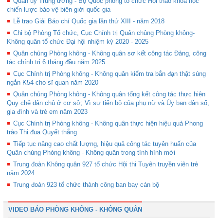
Quân ủy Trung ương - Bộ Quốc phòng tổ chức Hội thảo khoa học
chiến lược bảo vệ biên giới quốc gia
Lễ trao Giải Báo chí Quốc gia lần thứ XIII - năm 2018
Chi bộ Phòng Tổ chức, Cục Chính trị Quân chủng Phòng không-
Không quân tổ chức Đại hội nhiệm kỳ 2020 - 2025
Quân chủng Phòng không - Không quân sơ kết công tác Đảng, công
tác chính trị 6 tháng đầu năm 2025
Cục Chính trị Phòng không - Không quân kiểm tra bắn đạn thật súng
ngắn K54 cho sĩ quan năm 2020
Quân chủng Phòng không - Không quân tổng kết công tác thực hiện
Quy chế dân chủ ở cơ sở; Vì sự tiến bộ của phụ nữ và Ủy ban dân số,
gia đình và trẻ em năm 2023
Cục Chính trị Phòng không - Không quân thực hiện hiệu quả Phong
trào Thi đua Quyết thắng
Tiếp tục nâng cao chất lượng, hiệu quả công tác tuyên huấn của
Quân chủng Phòng không - Không quân trong tình hình mới
Trung đoàn Không quân 927 tổ chức Hội thi Tuyên truyền viên trẻ
năm 2024
Trung đoàn 923 tổ chức thành công ban bay cán bộ
VIDEO BÁO PHÒNG KHÔNG - KHÔNG QUÂN