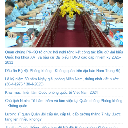
Quân chủng PK-KQ tổ chức hội nghị tổng kết công tác bầu cử đại biểu
Quốc hội khóa XVI và bầu cử đại biểu HĐND các cấp nhiệm kỳ 2026-
2031
Dấu ấn Bộ đội Phòng không - Không quân trên địa bàn Nam Trung Bộ
Lễ kỷ niệm 50 năm Ngày giải phóng Miền Nam, thống nhất đất nước
(30-4-1975 / 30-4-2025)
Khai mạc Triển lãm Quốc phòng quốc tế Việt Nam 2024
Chủ tịch Nước Tô Lâm thăm và làm việc tại Quân chủng Phòng không
- Không quân
Lương sĩ quan Quân đội cấp úy, cấp tá, cấp tướng tháng 7 này được
tăng lên nhiều không?
Thi đua Quyết thắng - động lực để Bộ đội Phòng không-Không quân