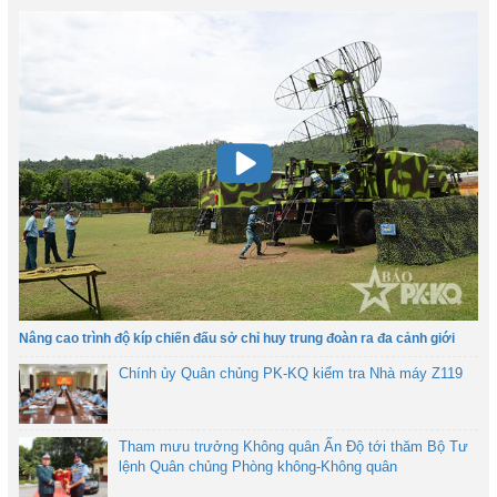
Nâng cao trình độ kíp chiến đấu sở chỉ huy trung đoàn ra đa cảnh giới
Chính ủy Quân chủng PK-KQ kiểm tra Nhà máy Z119
Tham mưu trưởng Không quân Ấn Độ tới thăm Bộ Tư
lệnh Quân chủng Phòng không-Không quân