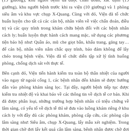
giường), khu người bệnh trước khi ra viện (10 giường) và 1 phòng
siêu âm và khu vực chụp X-Quang. Cùng với đó, Viện đã tổ chức
huấn luyện cho tất cả các cán bộ, nhân viên về việc chẩn đoán, điều
trị và các quy trình trong khám chữa bệnh đối với các bệnh nhân
cách ly; huấn luyện thực hành cách mang mặc, sử dụng các phương
tiện bảo hộ như: Quần áo, mũ che giọt bắn, khẩu trang, găng tay…
để cán bộ, nhân viên nắm chắc quy trình, bảo đảm không để lây
chéo trong bệnh viện. Viện đã tổ chức diễn tập xử lý tình huống
phòng, chống dịch sát với thực tế.
Bên cạnh đó, Viện tiến hành kiểm tra toàn bộ thân nhiệt của người
vào ngay từ ngoài cổng 1, các bệnh nhân đến khám sẽ được hướng
dẫn vào phòng khám sàng lọc. Tại đây, người bệnh tiếp tục được
kiểm tra nhiệt độ và khai báo về các thông tin về dịch tễ cơ bản. Khi
đã được phân loại, những trường hợp bệnh nhân có triệu chứng về
lâm sàng, có yếu tố về dịch tễ thì sẽ đưa vào luồng khám riêng ở khu
cách ly với đầy đủ các phòng khám, phòng cấp cứu, các phòng cận
lâm sàng như: Siêu âm, chụp X-Quang, lấy mẫu xét nghiệm. Trong
thời gian chờ đợi lấy kết quả cận lâm sàng, bệnh nhân được chờ đợi