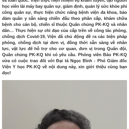
và toàn quốc. Viện thực hiện nhiệm vụ khám tuyển, tạo nguồn
học viên lái máy bay quân sự, giám định, quản lý sức khỏe phi
công quân sự, thực hiện chức năng bệnh viện đa khoa, bảo
đảm quân y sẵn sàng chiến đấu theo phân cấp, khám chữa
bệnh cho cán bộ, chiến sĩ thuộc Quân chủng PK-KQ và nhân
dân… Thực hiện sự chỉ đạo của cấp trên về công tác phòng,
chống dịch Covid-19, Viện đã chủ động đề ra các biện pháp
phòng, chống dịch tại đơn vị, đồng thời sẵn sàng về nhân
lực, vật lực để hỗ trợ cho cơ quan, đơn vị trong Quân đội,
Quân chủng PK-KQ khi có yêu cầu. Phóng viên Báo PK-KQ
vừa có cuộc trao đổi với Đại tá Ngọc Bình - Phó Giám đốc
Viện Y học PK-KQ về nội dung này, xin giới thiệu cùng bạn
đọc!