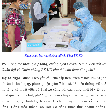
Khám phân loại người bệnh tại Viện Y học PK-KQ.
PV:
Công tác tham gia phòng, chống dịch Covid-19 của Viện đối với
Quân đội và Quân chủng PK-KQ như thế nào thưa đồng chí?
Đại tá Ngọc Bình:
Theo yêu cầu của cấp trên, Viện Y học PK-KQ đã
chuẩn bị lực lượng, phương tiện gồm 7 bác sĩ, 18 điều dưỡng viên, 5
hộ lý, 2 kỹ thuật viên và 1 lái xe cùng với các trang thiết bị y tế, vật
chất quân y, nhà bạt, phương tiện vận chuyển, sẵn sàng triển khai 2
khoa trong đội hình Bệnh viện Dã chiến truyền nhiễm số 1 khi có
lệnh. Đồng thời, thành lập Đội Cơ động phản ứng nhanh phòng,