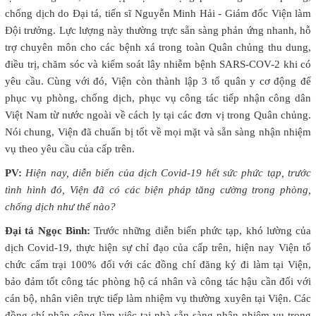
chống dịch do Đại tá, tiến sĩ Nguyễn Minh Hải - Giám đốc Viện làm
Đội trưởng. Lực lượng này thường trực sẵn sàng phản ứng nhanh, hỗ
trợ chuyên môn cho các bệnh xá trong toàn Quân chủng thu dung,
điều trị, chăm sóc và kiểm soát lây nhiễm bệnh SARS-COV-2 khi có
yêu cầu. Cùng với đó, Viện còn thành lập 3 tổ quân y cơ động để
phục vụ phòng, chống dịch, phục vụ công tác tiếp nhận công dân
Việt Nam từ nước ngoài về cách ly tại các đơn vị trong Quân chủng.
Nói chung, Viện đã chuẩn bị tốt về mọi mặt và sẵn sàng nhận nhiệm
vụ theo yêu cầu của cấp trên.
PV:
Hiện nay, diễn biến của dịch Covid-19 hết sức phức tạp, trước
tình hình đó, Viện đã có các biện pháp tăng cường trong phòng,
chống dịch như thế nào?
Đại tá Ngọc Bình:
Trước những diễn biến phức tạp, khó lường của
dịch Covid-19, thực hiện sự chỉ đạo của cấp trên, hiện nay Viện tổ
chức cấm trại 100% đối với các đồng chí đăng ký đi làm tại Viện,
bảo đảm tốt công tác phòng hộ cá nhân và công tác hậu cần đối với
cán bộ, nhân viên trực tiếp làm nhiệm vụ thường xuyên tại Viện. Các
đồng chí phân công làm việc tại nhà sẵn sàng nhận nhiệm vụ trong