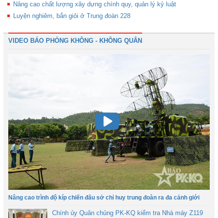
Nâng cao chất lượng xây dựng chính quy, quản lý kỷ luật
Luyện nghiêm, bắn giỏi ở Trung đoàn 228
VIDEO BÁO PHÒNG KHÔNG - KHÔNG QUÂN
Nâng cao trình độ kíp chiến đấu sở chỉ huy trung đoàn ra đa cảnh giới
Chính ủy Quân chủng PK-KQ kiểm tra Nhà máy Z119