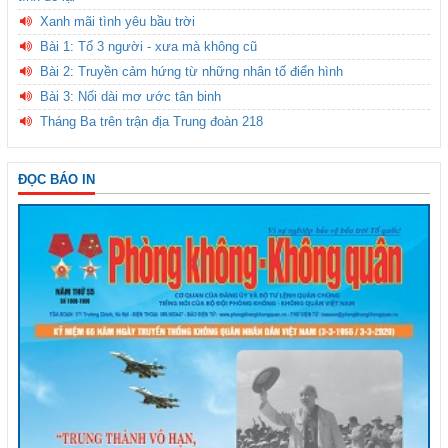
Xanh mãi tình yêu bầu trời
Bài 1: Tổ 3 người - xưa mà không cũ
Bài 2: Truyền cảm hứng từ những nhân tố điển hình
Bài 3: Nối dài mơ ước tân binh
Tháng Ba trên trận địa Trung đoàn 218
ĐỌC BÁO IN