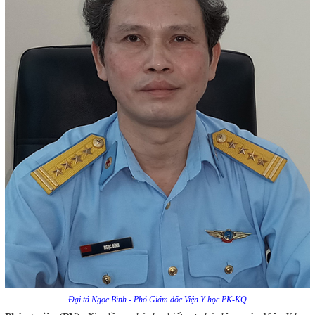
Đại tá Ngọc Bình - Phó Giám đốc Viện Y học PK-KQ