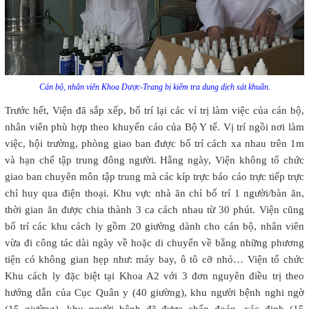
Cán bộ, nhân viên Khoa Dược-Trang bị kiểm tra dung dịch sát khuẩn.
Trước hết, Viện đã sắp xếp, bố trí lại các ví trị làm việc của cán bộ,
nhân viên phù hợp theo khuyến cáo của Bộ Y tế. Vị trí ngồi nơi làm
việc, hội trường, phòng giao ban được bố trí cách xa nhau trên 1m
và hạn chế tập trung đông người. Hằng ngày, Viện không tổ chức
giao ban chuyên môn tập trung mà các kíp trực báo cáo trực tiếp trực
chỉ huy qua điện thoại. Khu vực nhà ăn chỉ bố trí 1 người/bàn ăn,
thời gian ăn được chia thành 3 ca cách nhau từ 30 phút. Viện cũng
bố trí các khu cách ly gồm 20 giường dành cho cán bộ, nhân viên
vừa đi công tác dài ngày về hoặc di chuyển về bằng những phương
tiện có không gian hẹp như: máy bay, ô tô cỡ nhỏ… Viện tổ chức
Khu cách ly đặc biệt tại Khoa A2 với 3 đơn nguyên điều trị theo
hướng dẫn của Cục Quân y (40 giường), khu người bệnh nghi ngờ
(15 giường), khu người bệnh đã được chẩn đoán, xác định (15