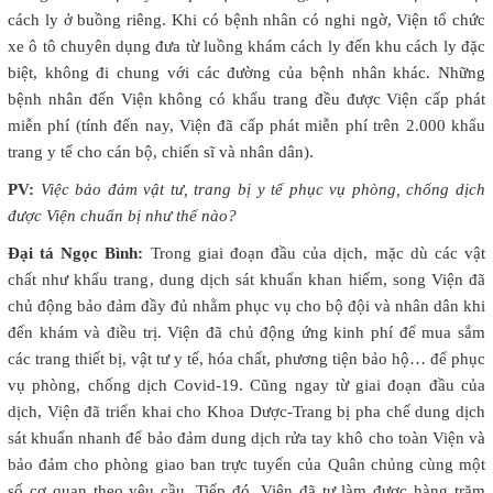
cách ly ở buồng riêng. Khi có bệnh nhân có nghi ngờ, Viện tổ chức
xe ô tô chuyên dụng đưa từ luồng khám cách ly đến khu cách ly đặc
biệt, không đi chung với các đường của bệnh nhân khác. Những
bệnh nhân đến Viện không có khẩu trang đều được Viện cấp phát
miễn phí (tính đến nay, Viện đã cấp phát miễn phí trên 2.000 khẩu
trang y tế cho cán bộ, chiến sĩ và nhân dân).
PV:
Việc bảo đảm vật tư, trang bị y tế phục vụ phòng, chống dịch
được Viện chuẩn bị như thế nào?
Đại tá Ngọc Bình:
Trong giai đoạn đầu của dịch, mặc dù các vật
chất như khẩu trang, dung dịch sát khuẩn khan hiếm, song Viện đã
chủ động bảo đảm đầy đủ nhằm phục vụ cho bộ đội và nhân dân khi
đến khám và điều trị. Viện đã chủ động ứng kinh phí để mua sắm
các trang thiết bị, vật tư y tế, hóa chất, phương tiện bảo hộ… để phục
vụ phòng, chống dịch Covid-19. Cũng ngay từ giai đoạn đầu của
dịch, Viện đã triển khai cho Khoa Dược-Trang bị pha chế dung dịch
sát khuẩn nhanh để bảo đảm dung dịch rửa tay khô cho toàn Viện và
bảo đảm cho phòng giao ban trực tuyến của Quân chủng cùng một
số cơ quan theo yêu cầu. Tiếp đó, Viện đã tự làm được hàng trăm