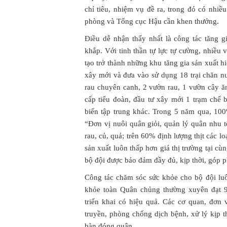
chỉ tiêu, nhiệm vụ đề ra, trong đó có nhi
phòng và Tổng cục Hậu cần khen thưởng.
Điều dễ nhận thấy nhất là công tác tăng 
khắp. Với tinh thần tự lực tự cường, nhiều
tạo trở thành những khu tăng gia sản xuất h
xây mới và đưa vào sử dụng 18 trại chăn nu
rau chuyên canh, 2 vườn rau, 1 vườn cây 
cấp tiểu đoàn, đầu tư xây mới 1 trạm chế b
biến tập trung khác. Trong 5 năm qua, 10
“Đơn vị nuôi quân giỏi, quản lý quân nhu 
rau, củ, quả; trên 60% định lượng thịt các l
sản xuất luôn thấp hơn giá thị trường tại cù
bộ đội được bảo đảm đầy đủ, kịp thời, góp p
Công tác chăm sóc sức khỏe cho bộ đội luô
khỏe toàn Quân chủng thường xuyên đạt 9
triển khai có hiệu quả. Các cơ quan, đơn
truyền, phòng chống dịch bệnh, xử lý kịp t
bàn đóng quân.