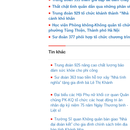
Thắt chặt tình quân dân qua những phần việ
Trung đoàn 929 tổ chức khánh thành “Nhà 
cảnh khó khăn
Học viện Phòng không-Không quân tổ chức
phường Tùng Thiện, Thành phố Hà Nội
Sư đoàn 377 phối hợp tổ chức chương trì
Tin khác
Trung đoàn 925 nâng cao chất lượng bảo
đảm sức khỏe cho phi công
Sư đoàn 363 trao tiền hỗ trợ xây “Nhà tình
nghĩa” tặng gia đình bà Lê Thị Khánh
Đại biểu các Hội Phụ nữ khối cơ quan Quân
chủng PK-KQ tổ chức các hoạt động tri ân
nhân dịp kỷ niệm 75 năm Ngày Thương binh -
Liệt sĩ
Trường Sĩ quan Không quân bàn giao “Nhà
đại đoàn kết” cho gia đình chính sách trên địa
bàn tỉnh Khánh Hòa