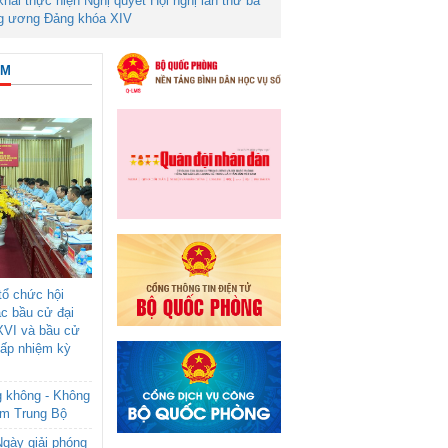
 khai thực hiện Nghị quyết Hội nghị lần thứ ba
g ương Đảng khóa XIV
ÂM
ổ chức hội
ác bầu cử đại
XVI và bầu cử
cấp nhiệm kỳ
g không - Không
am Trung Bộ
gày giải phóng