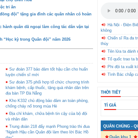
c tri ân
đồng đội” tặng gia đình các quân nhân có hoàn
Hà Nội - Điện Bi
 hành quân dã ngoại làm công tác dân vận tại
không
Chiến sĩ Ra đa t
nh “Học kỳ trong Quân đội” năm 2026
thùy
Tên lửa ta đánh 
Tổ quốc trao ta b
Phi đội ta xuất k
Sư đoàn 377 bảo đảm tốt hậu cần cho huấn
Tình Bác chắp c
luyện chiến sĩ mới
Sư đoàn 375 phối hợp tổ chức chương trình
khám bệnh, cấp thuốc, tặng quà nhân dân trên
THỜI TIẾT
địa bàn TP Đà Nẵng
Kho K332 chủ động bảo đảm an toàn phòng,
TỈ GIÁ
chống cháy nổ trong mùa Hè
Địa chỉ khám, chữa bệnh tin cậy của bộ đội
và nhân dân
QUÂN CHỦNG - Q
Trung đoàn 218 đẩy mạnh Phong trào thi đua
“Ngành Hậu cần Quân đội làm theo lời Bác Hồ
Quân khu 1
dạy”