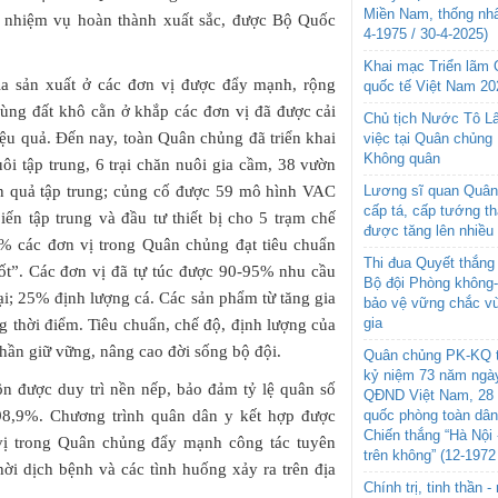
Miền Nam, thống nhấ
ều nhiệm vụ hoàn thành xuất sắc, được Bộ Quốc
4-1975 / 30-4-2025)
Khai mạc Triển lãm
gia sản xuất ở các đơn vị được đẩy mạnh, rộng
quốc tế Việt Nam 20
 vùng đất khô cằn ở khắp các đơn vị đã được cải
Chủ tịch Nước Tô L
iệu quả. Đến nay, toàn Quân chủng đã triển khai
việc tại Quân chủng
Không quân
ôi tập trung, 6 trại chăn nuôi gia cầm, 38 vườn
ăn quả tập trung; củng cố được 59 mô hình VAC
Lương sĩ quan Quân 
cấp tá, cấp tướng t
iến tập trung và đầu tư thiết bị cho 5 trạm chế
được tăng lên nhiều
0% các đơn vị trong Quân chủng đạt tiêu chuẩn
Thi đua Quyết thắng 
tốt”. Các đơn vị đã tự túc được 90-95% nhu cầu
Bộ đội Phòng không
oại; 25% định lượng cá. Các sản phẩm từ tăng gia
bảo vệ vững chắc vù
gia
ng thời điểm. Tiêu chuẩn, chế độ, định lượng của
hần giữ vững, nâng cao đời sống bộ đội.
Quân chủng PK-KQ t
kỷ niệm 73 năm ngày
n được duy trì nền nếp, bảo đảm tỷ lệ quân số
QĐND Việt Nam, 28 
8,9%. Chương trình quân dân y kết hợp được
quốc phòng toàn dâ
Chiến thắng “Hà Nội 
 vị trong Quân chủng đẩy mạnh công tác tuyên
trên không” (12-1972
hời dịch bệnh và các tình huống xảy ra trên địa
Chính trị, tinh thần 