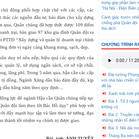
trọng góp phần làm 
"Hà Nội - Điện Biên 
hủ động phối hợp chặt chẽ với các cấp, các
ai thác các nguồn đầu tư, bảo đảm cho xây dựng
Cảnh giác trước nhữ
chống phá Quân đội 
năm qua, Quân chủng đã hợp thức được 109 điểm
thù địch
anh trại, bàn giao 97 khu gia đình Quân đội ra
tốt PTTĐ “Xây dựng và quản lý doanh trại chính
CHƯƠNG TRÌNH R
ường đơn vị ngày càng khang trang, sạch, đẹp.
ôn duy trì nền nếp, hiệu quả các quy định của
 quản lý, sử dụng ngân sách, cơ sở vật chất,
hỏng, lãng phí. Trong 5 năm qua, hậu cần các cấp
Đại tướng Phùn
6 tỷ đồng. Ngành Xăng dầu bảo đảm đầy đủ, kịp
với nhà báo chiến sĩ
để lại
ăng dầu hằng năm theo quy định…
Xanh mãi tình yê
 động lực để ngành Hậu cần Quân chủng tiếp tục
Bài 1: Tổ 3 ngườ
uân đội làm theo lời Bác Hồ dạy” phù hợp với
không cũ
ẽ với đẩy mạnh học tập và làm theo tư tưởng, đạo
Bài 2: Truyền c
 thành tốt nhiệm vụ chính trị được giao.
những nhân tố điển 
Bài 3: Nối dài m
Tháng Ba trên tr
Bài, ảnh: ÁNH TUYẾT