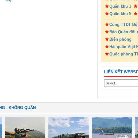
Quân khu 3
Quân khu 5
Cổng TTĐT Bộ
Báo Quân đội 
Biên phòng
Hải quân Việt
Quốc phòng T
LIÊN KẾT WEBSI
NG - KHÔNG QUÂN