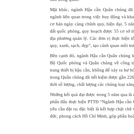
Mặt khác, ngành Hậu cần Quân chủng đã c
ngành liên quan trong việc huy động và kh
cơ bản ngày càng chính quy, hiện đại. 5 
đất quốc phòng, quy hoạch được 55 cơ sở do
địa phương quản lý. Các đơn vị thực hiện 
quy, xanh, sạch, đẹp”, tạo cảnh quan môi tr
Bên cạnh đó, ngành Hậu cần Quân chủng lu
Bộ Quốc phòng và Quân chủng về công tác
trang thiết bị hậu cần, không để xảy ra hư 
trong Quân chủng đã tiết kiệm được gần 22
thời số lượng, chất lượng các chủng loại x
Những kết quả đạt được trong 5 năm qua là
phấn đấu thực hiện PTTĐ “Ngành Hậu cần Q
yêu cầu đặt ra; đặc biệt là kết hợp chặt ch
đức, phong cách Hồ Chí Minh, góp phần hoàn