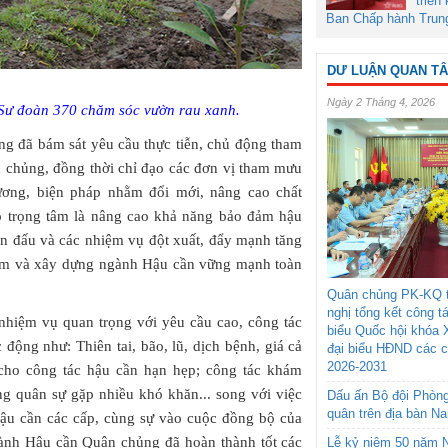
triển
Ban Chấp hành Trun
DƯ LUẬN QUAN T
Ngày 2 Tháng 4, 2026
 Sư đoàn 370 chăm sóc vườn rau xanh.
g đã bám sát yêu cầu thực tiễn, chủ động tham
 chủng, đồng thời chỉ đạo các đơn vị tham mưu
rương, biện pháp nhằm đổi mới, nâng cao chất
đó trọng tâm là nâng cao khả năng bảo đảm hậu
ến đấu và các nhiệm vụ đột xuất, đẩy mạnh tăng
phẩm và xây dựng ngành Hậu cần vững mạnh toàn
Quân chủng PK-KQ t
nghị tổng kết công t
nhiệm vụ quan trọng với yêu cầu cao, công tác
biểu Quốc hội khóa 
 động như: Thiên tai, bão, lũ, dịch bệnh, giá cả
đại biểu HĐND các 
2026-2031
 cho công tác hậu cần hạn hẹp; công tác khám
ng quân sự gặp nhiều khó khăn... song với việc
Dấu ấn Bộ đội Phòn
quân trên địa bàn N
 hậu cần các cấp, cùng sự vào cuộc đồng bộ của
gành Hậu cần Quân chủng đã hoàn thành tốt các
Lễ kỷ niệm 50 năm N