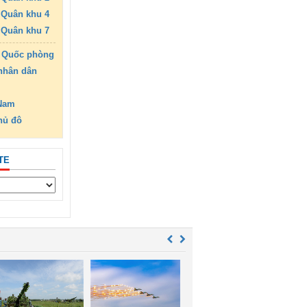
Quân khu 4
Quân khu 7
 Quốc phòng
nhân dân
 Nam
hủ đô
TE