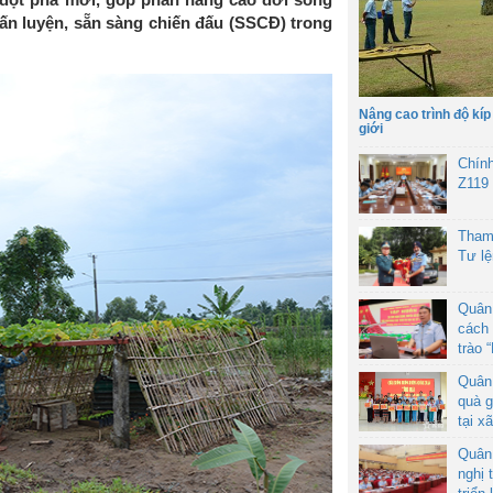
ấn luyện, sẵn sàng chiến đấu (SSCĐ) trong
Nâng cao trình độ kíp
giới
Chín
Z119
Tham
Tư l
Quân
cách 
trào 
Quân
quà g
tại x
Quân
nghị 