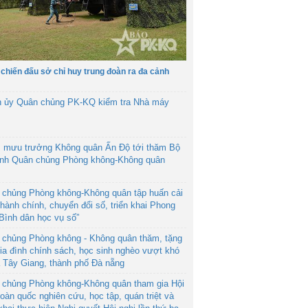
 chiến đấu sở chỉ huy trung đoàn ra đa cảnh
h ủy Quân chủng PK-KQ kiểm tra Nhà máy
 mưu trưởng Không quân Ấn Độ tới thăm Bộ
ệnh Quân chủng Phòng không-Không quân
 chủng Phòng không-Không quân tập huấn cải
hành chính, chuyển đổi số, triển khai Phong
“Bình dân học vụ số”
 chủng Phòng không - Không quân thăm, tặng
ia đình chính sách, học sinh nghèo vượt khó
ã Tây Giang, thành phố Đà nẵng
 chủng Phòng không-Không quân tham gia Hội
toàn quốc nghiên cứu, học tập, quán triệt và