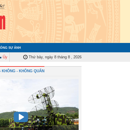
ÓNG SỰ ẢNH
an Kiểm tra Quân ủy Trung ương tập huấn nghiệp vụ công tác kiểm tra, giám
Thứ bảy, ngày 8 tháng 8 , 2026
 KHÔNG - KHÔNG QUÂN