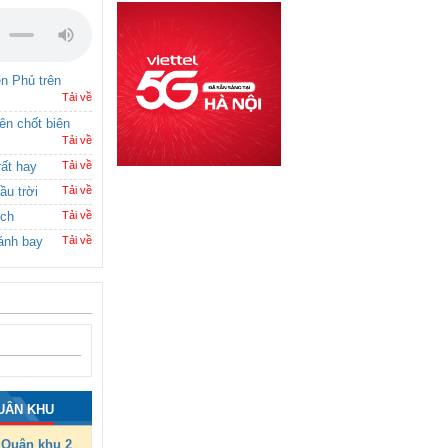
ên Phủ trên
Tải về
rên chốt biên
Tải về
rất hay
Tải về
ầu trời
Tải về
ích
Tải về
ánh bay
Tải về
UÂN KHU
Quân khu 2