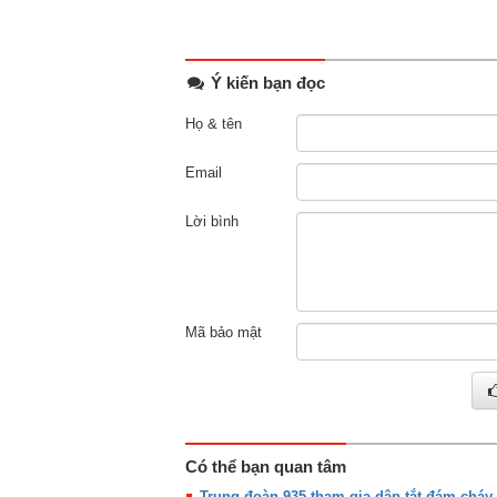
Ý kiến bạn đọc
Họ & tên
Email
Lời bình
Mã bảo mật
Có thể bạn quan tâm
Trung đoàn 935 tham gia dập tắt đám cháy 