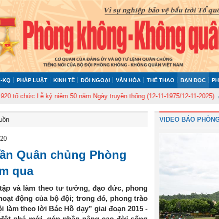
-KQ
PHÁP LUẬT
KINH TẾ
ĐỐI NGOẠI
VĂN HÓA
THỂ THAO
BẠN ĐỌC
PH
 chức Lễ kỷ niệm 50 năm Ngày truyền thống (12-11-1975/12-11-2025)
Ủy b
buồn
VIDEO BÁO PHÒNG
020
cần Quân chủng Phòng
ăm qua
tập và làm theo tư tưởng, đạo đức, phong
hoạt động của bộ đội; trong đó, phong trào
 làm theo lời Bác Hồ dạy” giai đoạn 2015 -
 đột phá mới, góp phần nâng cao đời sống