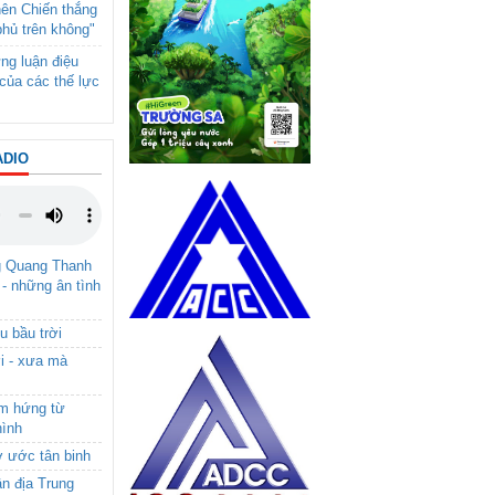
nên Chiến thắng
phủ trên không"
ng luận điệu
của các thế lực
ADIO
g Quang Thanh
 - những ân tình
u bầu trời
i - xưa mà
ảm hứng từ
hình
ơ ước tân binh
ận địa Trung