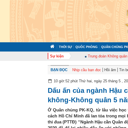
THỜI SỰ
QUỐC PHÒNG
QUÂN CHỦNG PK
àn 372 tổ chức tập huấn cán bộ năm 2026
Sự kiện
Trung đoàn Không quân 920 tổ
BẠN ĐỌC
Nhịp cầu bạn đọc
Hồi âm
Tin 
10 giờ:52 phút Thứ hai, ngày 25 tháng 5 , 2
Dấu ấn của ngành Hậu 
không-Không quân 5 n
Ở Quân chủng PK-KQ, từ lâu việc học 
cách Hồ Chí Minh đã lan tỏa trong mọi 
thi đua (PTTĐ) “Ngành Hậu cần Quân đội
2020 đã để lại nhiều dấu ấn với những