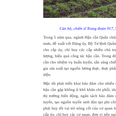
Cán bộ, chiến sĩ Trung đoàn 917,
Trong 5 năm qua, ngành Hậu cần Quân chủn
mưu, đề xuất với Đảng ủy, Bộ Tư lệnh Quân
cho cấp ủy, chỉ huy các cấp nhiều chủ t
lượng, hiệu quả công tác hậu cần. Trong 
cần cho nhiệm vụ huấn luyện, sẵn sàng chi
gia sản xuất tạo nguồn lương thực, thực 
diện.
Mặc dù phải triển khai bảo đảm cho nhiều 
hậu cần gặp không ít khó khăn chi phối, tác
thị trường biến động, ngân sách bảo đảm
tuyển, tạo nguồn tuyển sinh đào tạo phi cô
phát huy tốt vai trò nòng cốt của cơ quan
cấp ủy, chỉ huy các cơ quan, đơn vị nên n