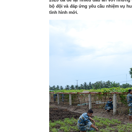
bộ đội và đáp ứng yêu cầu nhiệm vụ hu
tình hình mới.