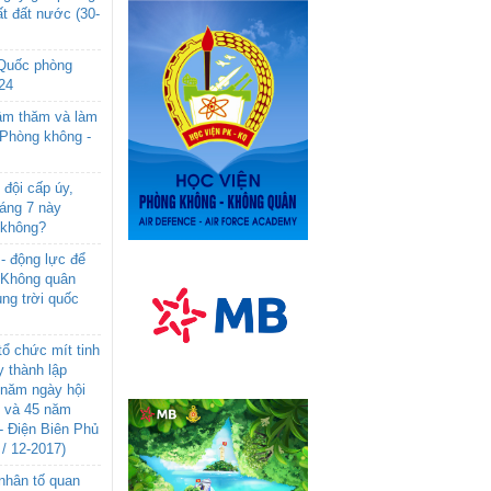
t đất nước (30-
 Quốc phòng
24
âm thăm và làm
 Phòng không -
đội cấp úy,
háng 7 này
 không?
- động lực để
-Không quân
ng trời quốc
ổ chức mít tinh
 thành lập
năm ngày hội
n và 45 năm
- Điện Biên Phủ
 / 12-2017)
- nhân tố quan