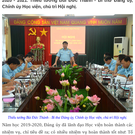
2020 - 2021. Thiếu tướng Bùi Đức Thành - Bí thư Đảng ủy,
Chính ủy Học viện, chủ trì Hội nghị.
Thiếu tướng Bùi Đức Thành - Bí thư Đảng ủy, Chính ủy Học viện, chủ trì Hội nghị.
Năm học 2019-2020, Đảng ủy đã lãnh đạo Học viện hoàn thành các
nhiệm vụ, chỉ tiêu đề ra; có nhiều nhiệm vụ hoàn thành tốt như: Tổ