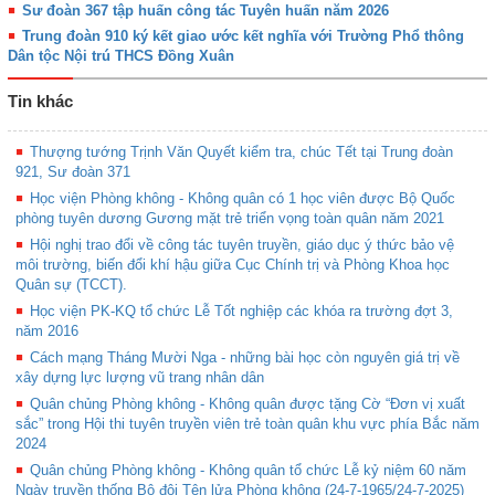
Sư đoàn 367 tập huấn công tác Tuyên huấn năm 2026
Trung đoàn 910 ký kết giao ước kết nghĩa với Trường Phổ thông
Dân tộc Nội trú THCS Đồng Xuân
Tin khác
Thượng tướng Trịnh Văn Quyết kiểm tra, chúc Tết tại Trung đoàn
921, Sư đoàn 371
Học viện Phòng không - Không quân có 1 học viên được Bộ Quốc
phòng tuyên dương Gương mặt trẻ triển vọng toàn quân năm 2021
Hội nghị trao đổi về công tác tuyên truyền, giáo dục ý thức bảo vệ
môi trường, biến đổi khí hậu giữa Cục Chính trị và Phòng Khoa học
Quân sự (TCCT).
Học viện PK-KQ tổ chức Lễ Tốt nghiệp các khóa ra trường đợt 3,
năm 2016
Cách mạng Tháng Mười Nga - những bài học còn nguyên giá trị về
xây dựng lực lượng vũ trang nhân dân
Quân chủng Phòng không - Không quân được tặng Cờ “Đơn vị xuất
sắc” trong Hội thi tuyên truyền viên trẻ toàn quân khu vực phía Bắc năm
2024
Quân chủng Phòng không - Không quân tổ chức Lễ kỷ niệm 60 năm
Ngày truyền thống Bộ đội Tên lửa Phòng không (24-7-1965/24-7-2025)