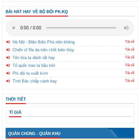
BÀI HÁT HAY VỀ BỘ ĐỘI PK-KQ
Hà Nội - Điện Biên Phủ trên không
Tải về
Chiến sĩ Ra đa trên chốt biên thùy
Tải về
Tên lửa ta đánh rất hay
Tải về
Tổ quốc trao ta bầu trời
Tải về
Phi đội ta xuất kích
Tải về
Tình Bác chắp cánh bay
Tải về
THỜI TIẾT
TỈ GIÁ
QUÂN CHỦNG - QUÂN KHU