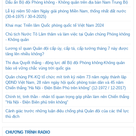
Dấu ấn Bộ đội Phòng không - Không quân trên địa bàn Nam Trung Bộ
Lễ kỷ niệm 50 năm Ngày giải phóng Miền Nam, thống nhất đất nước
(30-4-1975 / 30-4-2025)
Khai mạc Triển lãm Quốc phòng quốc tế Việt Nam 2024
Chủ tịch Nước Tô Lâm thăm và làm việc tại Quân chủng Phòng không
- Không quân
Lương sĩ quan Quân đội cấp úy, cấp tá, cấp tướng tháng 7 này được
tăng lên nhiều không?
Thi đua Quyết thắng - động lực để Bộ đội Phòng không-Không quân
bảo vệ vững chắc vùng trời quốc gia
Quân chủng PK-KQ tổ chức mít tinh kỷ niệm 73 năm ngày thành lập
QĐND Việt Nam, 28 năm ngày hội quốc phòng toàn dân và 45 năm
Chiến thắng “Hà Nội - Điện Biên Phủ trên không” (12-1972 / 12-2017)
Chính trị, tinh thần - nhân tố quan trọng góp phần làm nên Chiến thắng
"Hà Nội - Điện Biên phủ trên không"
Cảnh giác trước những luận điệu chống phá Quân đội của các thế lực
thù địch
CHƯƠNG TRÌNH RADIO