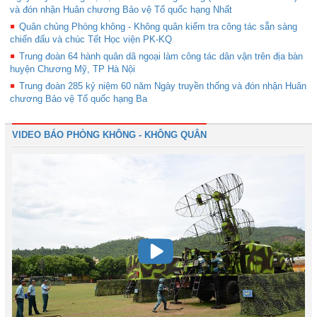
và đón nhận Huân chương Bảo vệ Tổ quốc hạng Nhất
Quân chủng Phòng không - Không quân kiểm tra công tác sẵn sàng
chiến đấu và chúc Tết Học viện PK-KQ
Trung đoàn 64 hành quân dã ngoại làm công tác dân vận trên địa bàn
huyện Chương Mỹ, TP Hà Nội
Trung đoàn 285 kỷ niệm 60 năm Ngày truyền thống và đón nhận Huân
chương Bảo vệ Tổ quốc hạng Ba
VIDEO BÁO PHÒNG KHÔNG - KHÔNG QUÂN