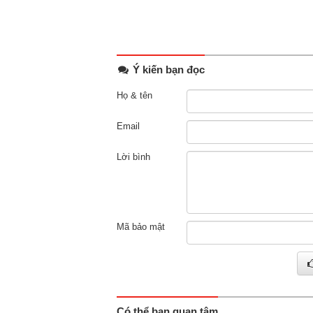
Ý kiến bạn đọc
Họ & tên
Email
Lời bình
Mã bảo mật
Có thể bạn quan tâm