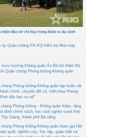
 chiến đấu sở chỉ huy trung đoàn ra đa cảnh
h ủy Quân chủng PK-KQ kiểm tra Nhà máy
 mưu trưởng Không quân Ấn Độ tới thăm Bộ
ệnh Quân chủng Phòng không-Không quân
 chủng Phòng không-Không quân tập huấn cải
hành chính, chuyển đổi số, triển khai Phong
“Bình dân học vụ số”
 chủng Phòng không - Không quân thăm, tặng
ia đình chính sách, học sinh nghèo vượt khó
ã Tây Giang, thành phố Đà nẵng
 chủng Phòng không-Không quân tham gia Hội
toàn quốc nghiên cứu, học tập, quán triệt và