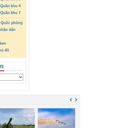
Quân khu 4
Quân khu 7
 Quốc phòng
nhân dân
 Nam
hủ đô
TE