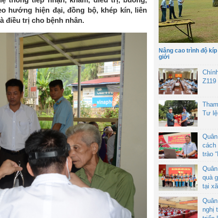
 hướng hiện đại, đồng bộ, khép kín, liên
à điều trị cho bệnh nhân.
Nâng cao trình độ kíp
giới
Chín
Z119
Tham
Tư l
Quân
cách 
trào 
Quân
quà g
tại x
Quân
nghị 