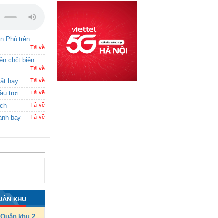
ên Phủ trên
Tải về
rên chốt biên
Tải về
rất hay
Tải về
ầu trời
Tải về
ích
Tải về
ánh bay
Tải về
UÂN KHU
Quân khu 2