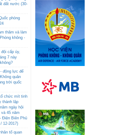
t đất nước (30-
 Quốc phòng
24
âm thăm và làm
 Phòng không -
đội cấp úy,
háng 7 này
 không?
- động lực để
-Không quân
ng trời quốc
ổ chức mít tinh
 thành lập
năm ngày hội
n và 45 năm
- Điện Biên Phủ
 / 12-2017)
- nhân tố quan