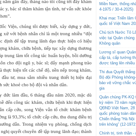
 năm gần đây, tháng nào tôi cũng tới đây khám
Miền Nam, thống nhấ
 các y, bác sĩ thăm khám tận tình, tư vấn sức khỏe
4-1975 / 30-4-2025)
 hơn”.
Khai mạc Triển lãm
quốc tế Việt Nam 20
đốc Viện, chúng tôi được biết, xây dựng y đức,
Chủ tịch Nước Tô L
ng xử với bệnh nhân chỉ là một trong nhiều “đột
việc tại Quân chủng
 định để tập trung lãnh đạo thực hiện có hiệu
Không quân
lượng khám, chữa bệnh, tiếp tục xây dựng thương
Lương sĩ quan Quân 
tập trung làm tốt công tác huấn luyện, bồi dưỡng
cấp tá, cấp tướng t
ôn cho đội ngũ y, bác sĩ; đẩy mạnh phong trào
được tăng lên nhiều
và thực hiện tốt các chế độ, nền nếp trong khám,
Thi đua Quyết thắng 
Bộ đội Phòng không
 đầu tư, mua sắm nhiều trang thiết bị hiện đại
bảo vệ vững chắc vù
nh sức khoẻ cho bộ đội và nhân dân.
gia
 y đức làm đầu, 6 tháng đầu năm 2020, mặc dù
Quân chủng PK-KQ t
nề đến công tác khám, chữa bệnh khi thực hiện
kỷ niệm 73 năm ngày
QĐND Việt Nam, 28 
nhân cấp cứu, song Viện vẫn tổ chức khám bệnh
quốc phòng toàn dâ
ờng là 93,3%; tổ chức cấp cứu, thu dung điều trị
Chiến thắng “Hà Nội 
 hướng dẫn. Trong nhiệm vụ phòng, chống dịch
trên không” (12-1972
 nghị quyết chuyên đề tập trung lãnh đạo; thành
Chính trị, tinh thần 