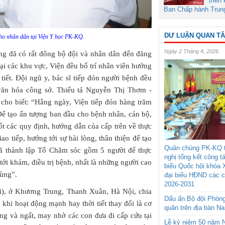
triển
Ban Chấp hành Trun
DƯ LUẬN QUAN T
ho nhân dân tại Viện Y học PK-KQ.
Ngày 2 Tháng 4, 2026
ng đã có rất đông bộ đội và nhân dân đến đăng
i các khu vực, Viện đều bố trí nhân viên hướng
tiết. Đội ngũ y, bác sĩ tiếp đón người bệnh đều
p văn hóa công sở. Thiếu tá Nguyễn Thị Thơm -
cho biết: “Hằng ngày, Viện tiếp đón hàng trăm
Để tạo ấn tượng ban đầu cho bệnh nhân, cán bộ,
tốt các quy định, hướng dẫn của cấp trên về thực
o tiếp, hướng tới sự hài lòng, thân thiện để tạo
Quân chủng PK-KQ t
đã thành lập Tổ Chăm sóc gồm 5 người để thực
nghị tổng kết công t
ới khám, điều trị bệnh, nhất là những người cao
biểu Quốc hội khóa 
cùng”.
đại biểu HĐND các 
2026-2031
ổi), ở Khương Trung, Thanh Xuân, Hà Nội, chia
Dấu ấn Bộ đội Phòn
 khi hoạt động mạnh hay thời tiết thay đổi là cơ
quân trên địa bàn N
áng và ngất, may nhờ các con đưa đi cấp cứu tại
Lễ kỷ niệm 50 năm N