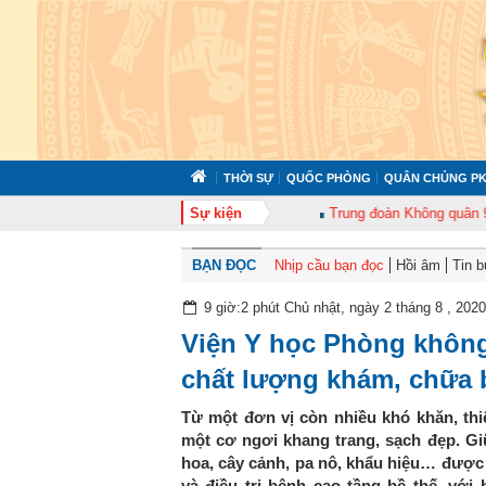
THỜI SỰ
QUỐC PHÒNG
QUÂN CHỦNG PK
àn 372 tổ chức tập huấn cán bộ năm 2026
Sự kiện
Trung đoàn Không quân 920 tổ 
BẠN ĐỌC
Nhịp cầu bạn đọc
Hồi âm
Tin 
9 giờ:2 phút Chủ nhật, ngày 2 tháng 8 , 2020
Viện Y học Phòng khôn
chất lượng khám, chữa
Từ một đơn vị còn nhiều khó khăn, thi
một cơ ngơi khang trang, sạch đẹp. Gi
hoa, cây cảnh, pa nô, khẩu hiệu… được b
và điều trị bệnh cao tầng bề thế, với 