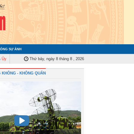
ÓNG SỰ ẢNH
n Kiểm tra Quân ủy Trung ương tập huấn nghiệp vụ công tác kiểm tra, giám
Thứ bảy, ngày 8 tháng 8 , 2026
 KHÔNG - KHÔNG QUÂN