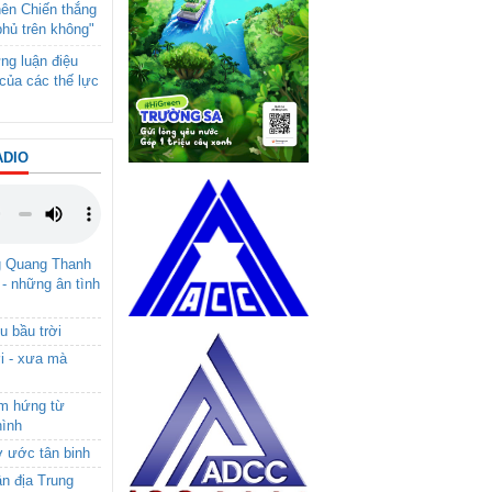
nên Chiến thắng
phủ trên không"
ng luận điệu
của các thế lực
ADIO
g Quang Thanh
 - những ân tình
u bầu trời
i - xưa mà
ảm hứng từ
hình
ơ ước tân binh
ận địa Trung