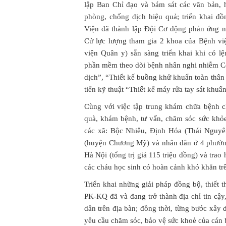
lập Ban Chỉ đạo và bám sát các văn bản,
phòng, chống dịch hiệu quả; triển khai đ
Viện đã thành lập Đội Cơ động phản ứng n
Cử lực lượng tham gia 2 khoa của Bệnh vi
viện Quân y) sẵn sàng triển khai khi có l
phần mềm theo dõi bệnh nhân nghi nhiễm Co
dịch”, “Thiết kế buồng khử khuẩn toàn thân
tiến kỹ thuật “Thiết kế máy rửa tay sát khuẩ
Cùng với việc tập trung khám chữa bệnh c
quà, khám bệnh, tư vấn, chăm sóc sức khỏe
các xã: Bộc Nhiêu, Định Hóa (Thái Nguy
(huyện Chương Mỹ) và nhân dân ở 4 phườn
Hà Nội (tổng trị giá 115 triệu đồng) và trao
các cháu học sinh có hoàn cảnh khó khăn trê
Triển khai những giải pháp đồng bộ, thiết t
PK-KQ đã và đang trở thành địa chỉ tin cậ
dân trên địa bàn; đồng thời, từng bước xây 
yêu cầu chăm sóc, bảo vệ sức khoẻ của cán