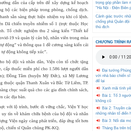
trọng góp phần làm 
 hướng dẫn của cấp trên để xây dựng kế hoạch
"Hà Nội - Điện Biên 
ồng bộ các biện pháp trong phòng, chống dịch.
Cảnh giác trước nhữ
hanh sẵn sàng thực hiện nhiệm vụ khi có lệnh.
chống phá Quân đội 
ện Dã chiến truyền nhiễm số 1 (trực thuộc Học
thù địch
ệnh. Tổ chức nghiệm thu 2 sáng kiến “Thiết kế
vid-19 và quản lý cán bộ, nhân viên trong mùa
CHƯƠNG TRÌNH R
 tự động” và thông qua 1 đề cương sáng kiến cải
n tự động không tiếp xúc”.
ho bộ đội và nhân dân, Viện còn tổ chức tặng
, cấp thuốc miễn phí cho 1.586 lượt người dân
Đại tướng Phùn
với nhà báo chiến sĩ
ên); Đồng Tâm (huyện Mỹ Đức), xã Mỹ Lương
để lại
g thuộc quận Thanh Xuân và Bắc Từ Liêm, TP.
Xanh mãi tình yê
 hàng chục suất quà cho các gia đình chính sách,
Bài 1: Tổ 3 ngườ
n các địa bàn.
không cũ
hực với lộ trình, bước đi vững chắc, Viện Y học
Bài 2: Truyền c
những nhân tố điển 
y, uy tín về khám chữa bệnh của bộ đội và nhân
Bài 3: Nối dài m
dựng Viện ngày càng phát triển, đáp ứng tốt hơn
 bộ, chiến sĩ Quân chủng PK-KQ.
Tháng Ba trên tr