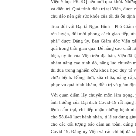
Viện Y học PK-KQ nên mới qua khỏi. Những
và điều trị. Quá trình điều trị tại Viện, được
chu đáo nên giờ sức khỏe của tôi đã ổn định
Trao đổi với Đại tá Ngọc Bình - Phó Giám 
rèn luyện, đổi mới phong cách giao tiếp, ứ
phá” được Đảng ủy, Ban Giám đốc Viện xác
quả trong thời gian qua. Để nâng cao chất 
hiệu, uy tín của Viện trên địa bàn, Viện đã 
nhằm nâng cao trình độ, năng lực chuyên m
thi đua trong nghiên cứu khoa học; duy trì 
chữa bệnh. Đồng thời, sửa chữa, nâng cấp,
phục vụ quá trình khám, điều trị và giám đị
Với quan điểm lấy chuyên môn làm trọng,
ảnh hưởng của Đại dịch Covid-19 rất nặng 
lệnh cấm trại, chỉ tiếp nhận những bệnh 
cho 58.040 lượt bệnh nhân, tỉ lệ sử dụng giư
cho các đối tượng bảo đảm an toàn, đúng
Covid-19, Đảng ủy Viện và các chi bộ đã ra