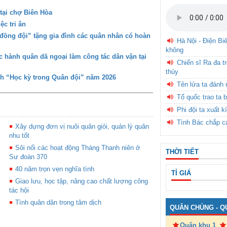
tại chợ Biên Hòa
c tri ân
đồng đội” tặng gia đình các quân nhân có hoàn
Hà Nội - Điện Bi
không
 hành quân dã ngoại làm công tác dân vận tại
Chiến sĩ Ra đa t
thùy
nh “Học kỳ trong Quân đội” năm 2026
Tên lửa ta đánh 
Tổ quốc trao ta b
Phi đội ta xuất k
Tình Bác chắp c
Xây dựng đơn vị nuôi quân giỏi, quản lý quân
nhu tốt
Sôi nổi các hoạt động Tháng Thanh niên ở
THỜI TIẾT
Sư đoàn 370
40 năm trọn vẹn nghĩa tình
TỈ GIÁ
Giao lưu, học tập, nâng cao chất lượng công
tác hội
Tình quân dân trong tâm dịch
QUÂN CHỦNG - Q
Quân khu 1