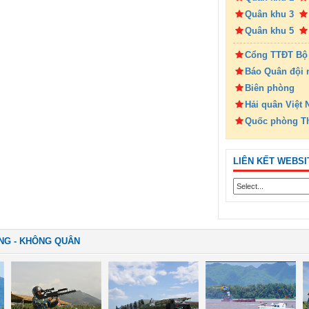
Quân khu 3
Quân khu 5
Cổng TTĐT Bộ
Báo Quân đội 
Biên phòng
Hải quân Việt
Quốc phòng T
LIÊN KẾT WEBSI
NG - KHÔNG QUÂN