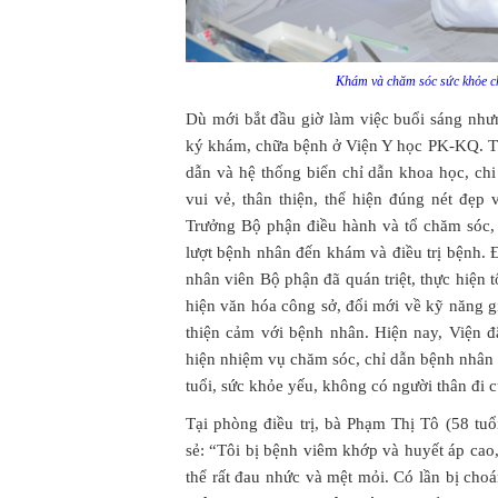
Khám và chăm sóc sức khỏe c
Dù mới bắt đầu giờ làm việc buổi sáng như
ký khám, chữa bệnh ở Viện Y học PK-KQ. Tạ
dẫn và hệ thống biển chỉ dẫn khoa học, chi 
vui vẻ, thân thiện, thể hiện đúng nét đẹ
Trưởng Bộ phận điều hành và tổ chăm sóc, 
lượt bệnh nhân đến khám và điều trị bệnh. 
nhân viên Bộ phận đã quán triệt, thực hiện 
hiện văn hóa công sở, đổi mới về kỹ năng gia
thiện cảm với bệnh nhân. Hiện nay, Viện 
hiện nhiệm vụ chăm sóc, chỉ dẫn bệnh nhân t
tuổi, sức khỏe yếu, không có người thân đi 
Tại phòng điều trị, bà Phạm Thị Tô (58 tu
sẻ: “Tôi bị bệnh viêm khớp và huyết áp cao,
thể rất đau nhức và mệt mỏi. Có lần bị cho