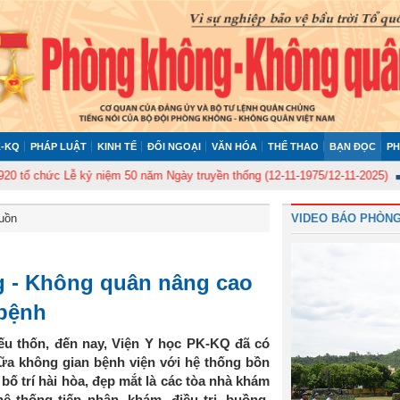
-KQ
PHÁP LUẬT
KINH TẾ
ĐỐI NGOẠI
VĂN HÓA
THỂ THAO
BẠN ĐỌC
PH
chức Lễ kỷ niệm 50 năm Ngày truyền thống (12-11-1975/12-11-2025)
Ủy ba
buồn
VIDEO BÁO PHÒNG
g - Không quân nâng cao
 bệnh
ếu thốn, đến nay, Viện Y học PK-KQ đã có
ữa không gian bệnh viện với hệ thống bồn
ố trí hài hòa, đẹp mắt là các tòa nhà khám
hệ thống tiếp nhận, khám, điều trị, buồng,