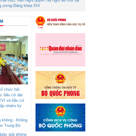
 khai thực hiện Nghị quyết Hội nghị lần thứ ba
g ương Đảng khóa XIV
ÂM
ổ chức hội
ác bầu cử đại
XVI và bầu cử
cấp nhiệm kỳ
g không - Không
am Trung Bộ
gày giải phóng