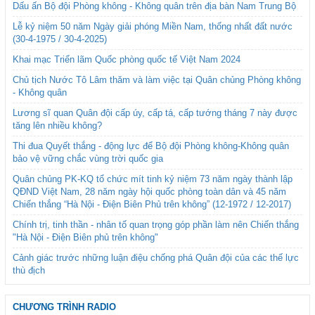
Dấu ấn Bộ đội Phòng không - Không quân trên địa bàn Nam Trung Bộ
Lễ kỷ niệm 50 năm Ngày giải phóng Miền Nam, thống nhất đất nước
(30-4-1975 / 30-4-2025)
Khai mạc Triển lãm Quốc phòng quốc tế Việt Nam 2024
Chủ tịch Nước Tô Lâm thăm và làm việc tại Quân chủng Phòng không
- Không quân
Lương sĩ quan Quân đội cấp úy, cấp tá, cấp tướng tháng 7 này được
tăng lên nhiều không?
Thi đua Quyết thắng - động lực để Bộ đội Phòng không-Không quân
bảo vệ vững chắc vùng trời quốc gia
Quân chủng PK-KQ tổ chức mít tinh kỷ niệm 73 năm ngày thành lập
QĐND Việt Nam, 28 năm ngày hội quốc phòng toàn dân và 45 năm
Chiến thắng “Hà Nội - Điện Biên Phủ trên không” (12-1972 / 12-2017)
Chính trị, tinh thần - nhân tố quan trọng góp phần làm nên Chiến thắng
"Hà Nội - Điện Biên phủ trên không"
Cảnh giác trước những luận điệu chống phá Quân đội của các thế lực
thù địch
CHƯƠNG TRÌNH RADIO