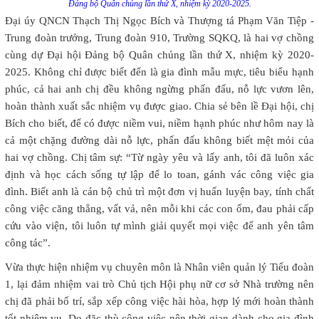
Đảng bộ Quân chủng lần thứ X, nhiệm kỳ 2020-2025.
Đại úy QNCN Thạch Thị Ngọc Bích và Thượng tá Phạm Văn Tiệp -
Trung đoàn trưởng, Trung đoàn 910, Trường SQKQ, là hai vợ chồng
cùng dự Đại hội Đảng bộ Quân chủng lần thứ X, nhiệm kỳ 2020-
2025. Không chỉ được biết đến là gia đình mẫu mực, tiêu biểu hạnh
phúc, cả hai anh chị đều không ngừng phấn đấu, nỗ lực vươn lên,
hoàn thành xuất sắc nhiệm vụ được giao. Chia sẻ bên lề Đại hội, chị
Bích cho biết, để có được niềm vui, niềm hạnh phúc như hôm nay là
cả một chặng đường dài nỗ lực, phấn đấu không biết mệt mỏi của
hai vợ chồng. Chị tâm sự: “Từ ngày yêu và lấy anh, tôi đã luôn xác
định và học cách sống tự lập để lo toan, gánh vác công việc gia
đình. Biết anh là cán bộ chủ trì một đơn vị huấn luyện bay, tính chất
công việc căng thẳng, vất vả, nên mỗi khi các con ốm, đau phải cấp
cứu vào viện, tôi luôn tự mình giải quyết mọi việc để anh yên tâm
công tác”.
Vừa thực hiện nhiệm vụ chuyên môn là Nhân viên quản lý Tiểu đoàn
1, lại đảm nhiệm vai trò Chủ tịch Hội phụ nữ cơ sở Nhà trường nên
chị đã phải bố trí, sắp xếp công việc hài hòa, hợp lý mới hoàn thành
tốt nhiệm vụ. Do đặc thù công việc nên thời gian dành cho gia đình