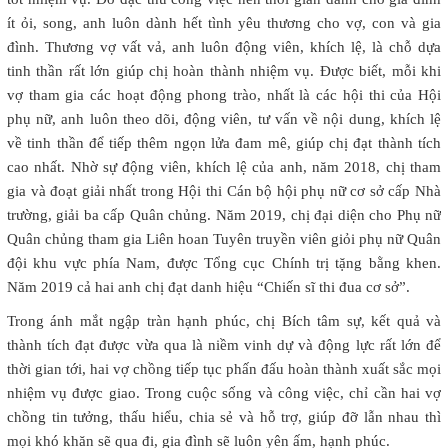
ít ỏi, song, anh luôn dành hết tình yêu thương cho vợ, con và gia
đình. Thương vợ vất vả, anh luôn động viên, khích lệ, là chỗ dựa
tinh thần rất lớn giúp chị hoàn thành nhiệm vụ. Được biết, mỗi khi
vợ tham gia các hoạt động phong trào, nhất là các hội thi của Hội
phụ nữ, anh luôn theo dõi, động viên, tư vấn về nội dung, khích lệ
về tinh thần để tiếp thêm ngọn lửa đam mê, giúp chị đạt thành tích
cao nhất. Nhờ sự động viên, khích lệ của anh, năm 2018, chị tham
gia và đoạt giải nhất trong Hội thi Cán bộ hội phụ nữ cơ sở cấp Nhà
trường, giải ba cấp Quân chủng. Năm 2019, chị đại diện cho Phụ nữ
Quân chủng tham gia Liên hoan Tuyên truyền viên giỏi phụ nữ Quân
đội khu vực phía Nam, được Tổng cục Chính trị tặng bằng khen.
Năm 2019 cả hai anh chị đạt danh hiệu “Chiến sĩ thi đua cơ sở”.
Trong ánh mắt ngập tràn hạnh phúc, chị Bích tâm sự, kết quả và
thành tích đạt được vừa qua là niềm vinh dự và động lực rất lớn để
thời gian tới, hai vợ chồng tiếp tục phấn đấu hoàn thành xuất sắc mọi
nhiệm vụ được giao. Trong cuộc sống và công việc, chỉ cần hai vợ
chồng tin tưởng, thấu hiểu, chia sẻ và hỗ trợ, giúp đỡ lẫn nhau thì
mọi khó khăn sẽ qua đi, gia đình sẽ luôn yên ấm, hạnh phúc.