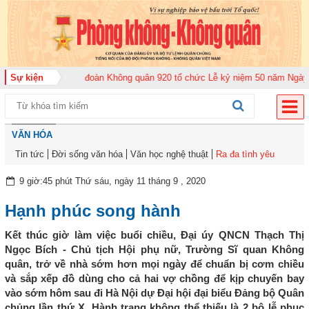
ăm 2026
Sự kiện
Trung đoàn Không quân 920 tổ chức Lễ kỷ niệm 50 năm Ngày truyề
VĂN HÓA
Tin tức
Đời sống văn hóa
Văn học nghệ thuật
Ra đa tình yêu
9 giờ:45 phút Thứ sáu, ngày 11 tháng 9 , 2020
Hạnh phúc song hành
Kết thúc giờ làm việc buổi chiều, Đại úy QNCN Thạch Thị
Ngọc Bích - Chủ tịch Hội phụ nữ, Trường Sĩ quan Không
quân, trở về nhà sớm hơn mọi ngày để chuẩn bị cơm chiều
và sắp xếp đồ dùng cho cả hai vợ chồng để kịp chuyến bay
vào sớm hôm sau đi Hà Nội dự Đại hội đại biểu Đảng bộ Quân
chủng lần thứ X. Hành trang không thể thiếu là 2 bộ lễ phục