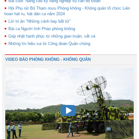
Bài cuối: Nâng cao kỹ năng nghiệp vụ cán bộ Đoàn
Hội Phụ nữ Bộ Tham mưu Phòng không - Không quân tổ chức Liên
hoan hát ru, hát dân ca năm 2024
Lời tri ân "Những cánh bay bất tử"
Bài ca Người lính Pháo phòng không
Góp nhặt hạnh phúc từ những gian truân, vất vả
Những tín hiệu vui từ Công đoàn Quân chủng
VIDEO BÁO PHÒNG KHÔNG - KHÔNG QUÂN