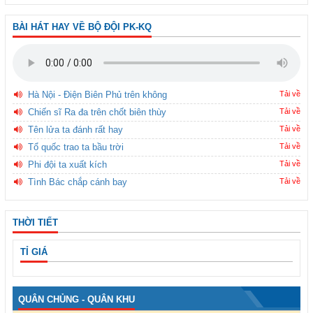
BÀI HÁT HAY VỀ BỘ ĐỘI PK-KQ
Hà Nội - Điện Biên Phủ trên không
Tải về
Chiến sĩ Ra đa trên chốt biên thùy
Tải về
Tên lửa ta đánh rất hay
Tải về
Tổ quốc trao ta bầu trời
Tải về
Phi đội ta xuất kích
Tải về
Tình Bác chắp cánh bay
Tải về
THỜI TIẾT
TỈ GIÁ
QUÂN CHỦNG - QUÂN KHU