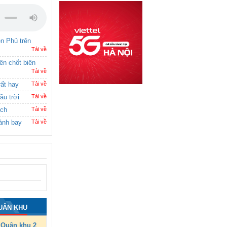
ên Phủ trên
Tải về
rên chốt biên
Tải về
rất hay
Tải về
ầu trời
Tải về
ích
Tải về
ánh bay
Tải về
UÂN KHU
Quân khu 2