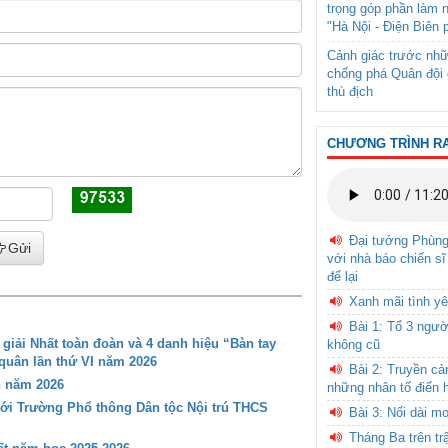
trọng góp phần làm 
"Hà Nội - Điện Biên 
Cảnh giác trước nhữ
chống phá Quân đội 
thù địch
CHƯƠNG TRÌNH R
Đại tướng Phùn
Gửi
với nhà báo chiến sĩ
để lại
Xanh mãi tình yê
Bài 1: Tổ 3 ngườ
iải Nhất toàn đoàn và 4 danh hiệu “Bàn tay
không cũ
 quân lần thứ VI năm 2026
Bài 2: Truyền c
n năm 2026
những nhân tố điển 
với Trường Phổ thông Dân tộc Nội trú THCS
Bài 3: Nối dài m
Tháng Ba trên tr