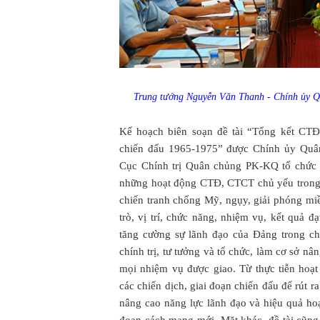
Trung tướng Nguyễn Văn Thanh - Chính ủy Qu
Kế hoạch biên soạn đề tài “Tổng kết CT
chiến đấu 1965-1975” được Chính ủy Quân
Cục Chính trị Quân chủng PK-KQ tổ chức tr
những hoạt động CTĐ, CTCT chủ yếu trong 
chiến tranh chống Mỹ, ngụy, giải phóng mi
trò, vị trí, chức năng, nhiệm vụ, kết quả
tăng cường sự lãnh đạo của Đảng trong c
chính trị, tư tưởng và tổ chức, làm cơ sở n
mọi nhiệm vụ được giao. Từ thực tiễn hoạ
các chiến dịch, giai đoạn chiến đấu để rút 
nâng cao năng lực lãnh đạo và hiệu quả h
đoạn cách mạng mới. Mặt khác, đề tài cũng 