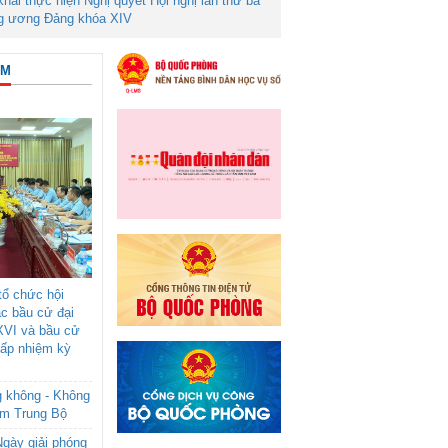
 khai thực hiện Nghị quyết Hội nghị lần thứ ba
g ương Đảng khóa XIV
ÂM
ổ chức hội
ác bầu cử đại
XVI và bầu cử
cấp nhiệm kỳ
g không - Không
am Trung Bộ
gày giải phóng