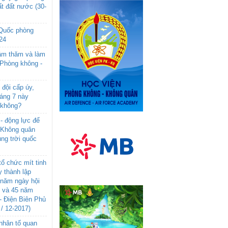
t đất nước (30-
 Quốc phòng
24
âm thăm và làm
 Phòng không -
đội cấp úy,
háng 7 này
 không?
- động lực để
-Không quân
ng trời quốc
ổ chức mít tinh
 thành lập
năm ngày hội
n và 45 năm
- Điện Biên Phủ
 / 12-2017)
- nhân tố quan