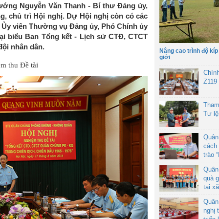
ướng Nguyễn Văn Thanh - Bí thư Đảng ủy,
, chủ trì Hội nghị. Dự Hội nghị còn có các
 Ủy viên Thường vụ Đảng ủy, Phó Chính ủy
ại biểu Ban Tổng kết - Lịch sử CTĐ, CTCT
đội nhân dân.
Nâng cao trình độ kíp
giới
Chín
Z119
Tham
Tư l
Quân
cách 
trào 
Quân
quà g
tại x
Quân
nghị 