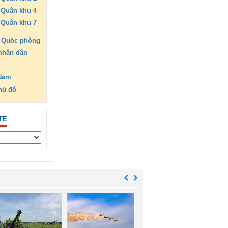
Quân khu 4
Quân khu 7
 Quốc phòng
nhân dân
 Nam
hủ đô
TE