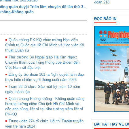
t năm học 2025-2026
đoàn 218
ng quân duyệt Triển lãm chuyên đề lần thứ 3 -
g không-Không quân
ĐỌC BÁO IN
Quân chủng PK-KQ chúc mừng Học viện
Chính trị Quốc gia Hồ Chí Minh và Học viện Kỹ
thuật Quân sự
Thứ trưởng Bộ Ngoại giao Hà Kim Ngọc:
Chuyến thăm của Tổng thống Joe Biden đến
Việt Nam rất đặc biệt
Đảng ủy Sư đoàn 361 ra Nghị quyết lãnh đạo
thực hiện nhiệm vụ 6 tháng cuối năm 2026
Trạm 88 tổ chức Gặp mặt kỷ niệm 10 năm
ngày thành lập
Quân chủng Phòng không - Không quân dâng
hương tưởng niệm Chủ tịch Hồ Chí Minh và
các anh hùng, liệt sĩ tại Nhà tưởng niệm liệt sĩ
PK-KQ
Trung đoàn 274 tổ chức Hội thi Tuyên truyền
BÀI HÁT HAY VỀ B
viên trẻ năm 2024