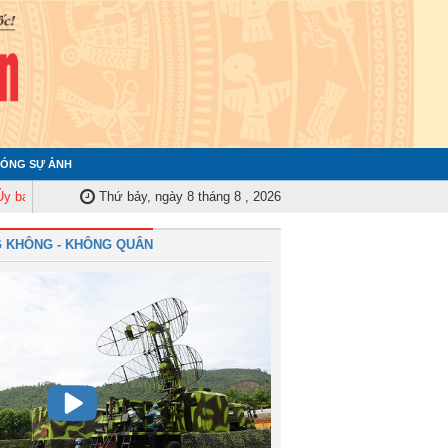
ÓNG SỰ ẢNH
Kiểm tra Quân ủy Trung ương tập huấn nghiệp vụ công tác kiểm tra, giám s
Thứ bảy, ngày 8 tháng 8 , 2026
 KHÔNG - KHÔNG QUÂN