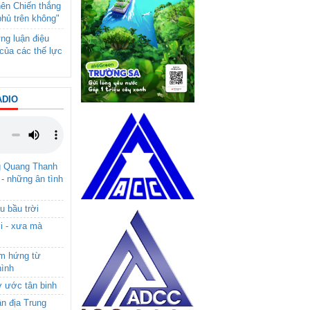
nên Chiến thắng
phủ trên không"
ng luận điệu
của các thế lực
ADIO
g Quang Thanh
 - những ân tình
u bầu trời
i - xưa mà
ảm hứng từ
hình
ơ ước tân binh
ận địa Trung