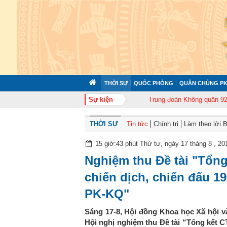
THỜI SỰ
QUỐC PHÒNG
QUÂN CHỦNG PK
 372 tổ chức tập huấn cán bộ năm 2026
Sự kiện
Trung đoàn Không quân 920 tổ ch
THỜI SỰ
Tin tức
Chính trị
Làm theo lời 
15 giờ:43 phút Thứ tư, ngày 17 tháng 8 , 20
Nghiệm thu Đề tài "Tổn
chiến dịch, chiến đấu 
PK-KQ"
Sáng 17-8, Hội đồng Khoa học Xã hội 
Hội nghị nghiệm thu Đề tài “Tổng kết C