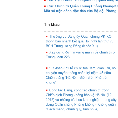
Học viện Phòng không-Không quân tổng kế
Cục Chính trị Quân chủng Phòng không-Khô
Một số trận đánh độc đáo của Bộ đội Phòn
Tin khác
Thường vụ Đảng ủy Quân chủng PK-KQ
thông báo nhanh kết quả Hội nghị lần thứ 7,
BCH Trung ương Đảng (Khóa XII)
Xây dựng đơn vị vững mạnh về chính trị ở
Trung đoàn 228
Sư đoàn 371 tổ chức tọa đàm, giao lưu, nói
chuyện truyền thống nhân kỷ niệm 45 năm
Chiến thắng “Hà Nội - Điện Biên Phủ trên
không”
Công tác Đảng, công tác chính trị trong
Chiến dịch Phòng không bảo vệ Hà Nội (12-
1972) và những bài học kinh nghiệm trong xây
dựng Quân chủng Phòng không - Không quân
“Cách mạng, chính quy, tinh nhuệ,