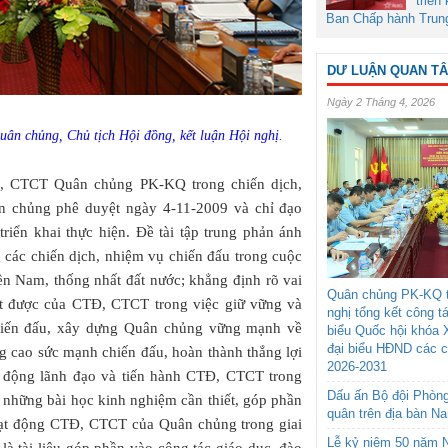
triển
Ban Chấp hành Trun
DƯ LUẬN QUAN T
Ngày 2 Tháng 4, 2026
ân chủng, Chủ tịch Hội đồng, kết luận Hội nghị.
Đ, CTCT Quân chủng PK-KQ trong chiến dịch,
 chủng phê duyệt ngày 4-11-2009 và chỉ đạo
iển khai thực hiện. Đề tài tập trung phản ánh
các chiến dịch, nhiệm vụ chiến đấu trong cuộc
ền Nam, thống nhất đất nước; khẳng định rõ vai
Quân chủng PK-KQ t
 đạt được của CTĐ, CTCT trong việc giữ vững và
nghị tổng kết công t
hiến đấu, xây dựng Quân chủng vững mạnh về
biểu Quốc hội khóa 
đại biểu HĐND các 
âng cao sức mạnh chiến đấu, hoàn thành thắng lợi
2026-2031
t động lãnh đạo và tiến hành CTĐ, CTCT trong
Dấu ấn Bộ đội Phòn
ra những bài học kinh nghiệm cần thiết, góp phần
quân trên địa bàn N
oạt động CTĐ, CTCT của Quân chủng trong giai
Lễ kỷ niệm 50 năm N
là tài liệu góp phần vào công tác giáo dục, đào