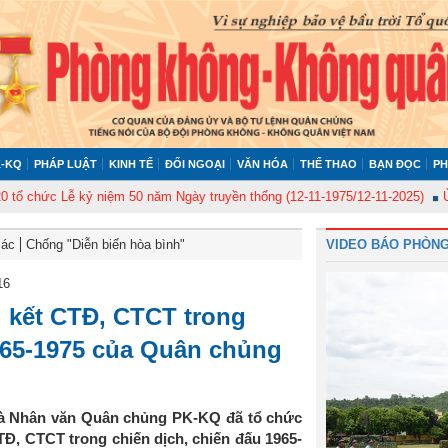
-KQ
PHÁP LUẬT
KINH TẾ
ĐỐI NGOẠI
VĂN HÓA
THỂ THAO
BẠN ĐỌC
PH
ức Lễ kỷ niệm 50 năm Ngày truyền thống (12-11-1975/12-11-2025)
Ủy ban 
Bác
Chống "Diễn biến hòa bình"
VIDEO BÁO PHÒNG
16
g kết CTĐ, CTCT trong
1965-1975 của Quân chủng
và Nhân văn Quân chủng PK-KQ đã tổ chức
TĐ, CTCT trong chiến dịch, chiến đấu 1965-