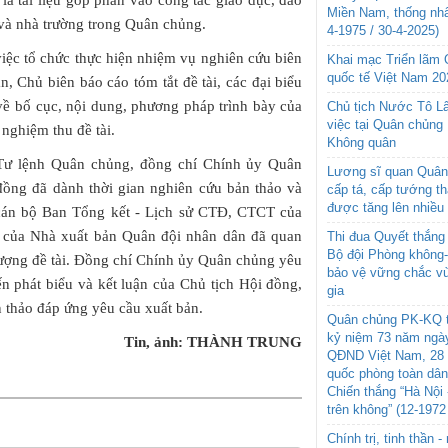
Miền Nam, thống nhấ
ị và nhà trường trong Quân chủng.
4-1975 / 30-4-2025)
việc tổ chức thực hiện nhiệm vụ nghiên cứu biên
Khai mạc Triển lãm
quốc tế Việt Nam 20
, Chủ biên báo cáo tóm tắt đề tài, các đại biểu
về bố cục, nội dung, phương pháp trình bày của
Chủ tịch Nước Tô L
việc tại Quân chủng
 nghiệm thu đề tài.
Không quân
ộ Tư lệnh Quân chủng, đồng chí Chính ủy Quân
Lương sĩ quan Quân 
đồng đã dành thời gian nghiên cứu bản thảo và
cấp tá, cấp tướng t
được tăng lên nhiều
 cán bộ Ban Tổng kết - Lịch sử CTĐ, CTCT của
ên của Nhà xuất bản Quân đội nhân dân đã quan
Thi đua Quyết thắng 
Bộ đội Phòng không
lượng đề tài. Đồng chí Chính ủy Quân chủng yêu
bảo vệ vững chắc vù
ến phát biểu và kết luận của Chủ tịch Hội đồng,
gia
n thảo đáp ứng yêu cầu xuất bản.
Quân chủng PK-KQ t
kỷ niệm 73 năm ngày
Tin, ảnh: THÀNH TRUNG
QĐND Việt Nam, 28 
quốc phòng toàn dâ
Chiến thắng “Hà Nội 
trên không” (12-1972
Chính trị, tinh thần 