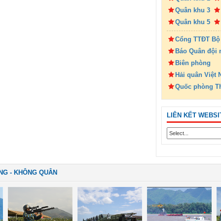
Quân khu 3
Quân khu 5
Cổng TTĐT Bộ
Báo Quân đội 
Biên phòng
Hải quân Việt
Quốc phòng T
LIÊN KẾT WEBSI
NG - KHÔNG QUÂN