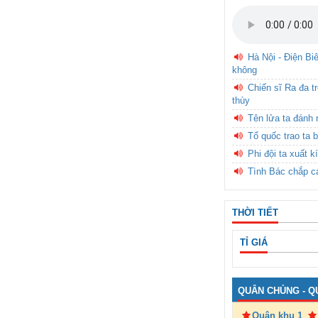
Hà Nội - Điện Bi
không
Chiến sĩ Ra đa t
thùy
Tên lửa ta đánh 
Tổ quốc trao ta b
Phi đội ta xuất k
Tình Bác chắp c
THỜI TIẾT
TỈ GIÁ
QUÂN CHỦNG - Q
Quân khu 1