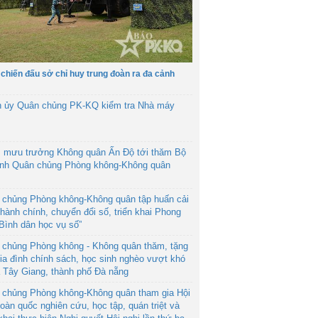
 chiến đấu sở chỉ huy trung đoàn ra đa cảnh
h ủy Quân chủng PK-KQ kiểm tra Nhà máy
 mưu trưởng Không quân Ấn Độ tới thăm Bộ
ệnh Quân chủng Phòng không-Không quân
 chủng Phòng không-Không quân tập huấn cải
hành chính, chuyển đổi số, triển khai Phong
“Bình dân học vụ số”
 chủng Phòng không - Không quân thăm, tặng
ia đình chính sách, học sinh nghèo vượt khó
ã Tây Giang, thành phố Đà nẵng
 chủng Phòng không-Không quân tham gia Hội
toàn quốc nghiên cứu, học tập, quán triệt và