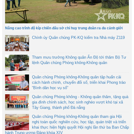
Nâng cao trình độ kíp chiến đấu sở chỉ huy trung đoàn ra đa cảnh giới
Chính ủy Quân chủng PK-KQ kiểm tra Nhà máy Z119
Tham mưu trưởng Không quân Ấn Độ tới thăm Bộ Tư
lệnh Quân chủng Phòng không-Không quân
Quân chủng Phòng không-Không quân tập huấn cải
cách hành chính, chuyển đổi số, triển khai Phong trào
“Bình dân học vụ số”
Quân chủng Phòng không - Không quân thăm, tặng quà
gia đình chính sách, học sinh nghèo vượt khó tại xã
Tây Giang, thành phố Đà nẵng
Quân chủng Phòng không-Không quân tham gia Hội
nghị toàn quốc nghiên cứu, học tập, quán triệt và triển
khai thực hiện Nghị quyết Hội nghị lần thứ ba Ban Chấp
hành Trung ương Đảng khóa XIV