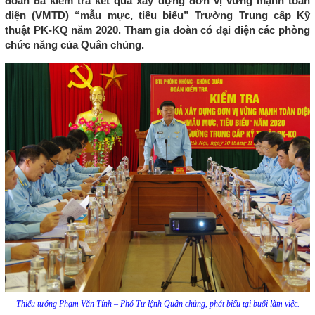
đoàn đã kiểm tra kết quả xây dựng đơn vị vững mạnh toàn
diện (VMTD) “mẫu mực, tiêu biểu” Trường Trung cấp Kỹ
thuật PK-KQ năm 2020. Tham gia đoàn có đại diện các phòng
chức năng của Quân chủng.
Thiếu tướng Phạm Văn Tính – Phó Tư lệnh Quân chủng, phát biểu tại buổi làm việc.