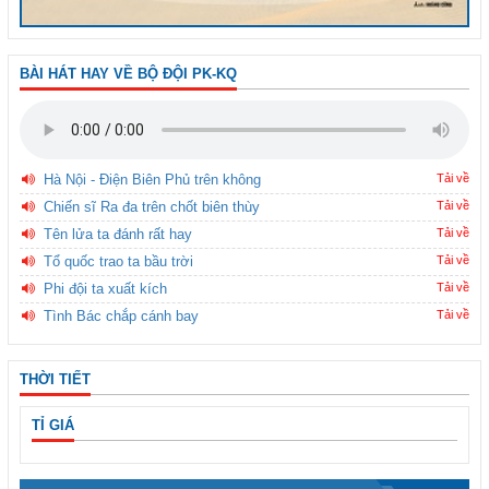
BÀI HÁT HAY VỀ BỘ ĐỘI PK-KQ
Hà Nội - Điện Biên Phủ trên không
Tải về
Chiến sĩ Ra đa trên chốt biên thùy
Tải về
Tên lửa ta đánh rất hay
Tải về
Tổ quốc trao ta bầu trời
Tải về
Phi đội ta xuất kích
Tải về
Tình Bác chắp cánh bay
Tải về
THỜI TIẾT
TỈ GIÁ