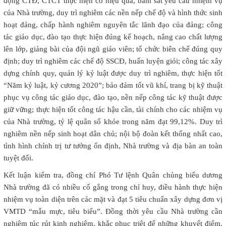
động CTĐ, CTCT thực hiện có hiệu quả, bám sát yêu cầu nhiệm vụ
của Nhà trường, duy trì nghiêm các nền nếp chế độ và hình thức sinh
hoạt đảng, chấp hành nghiêm nguyên tắc lãnh đạo của đảng; công
tác giáo dục, đào tạo thực hiện đúng kế hoạch, nâng cao chất lượng
lên lớp, giảng bài của đội ngũ giáo viên; tổ chức biên chế đúng quy
định; duy trì nghiêm các chế độ SSCĐ, huấn luyện giỏi; công tác xây
dựng chính quy, quản lý kỷ luật được duy trì nghiêm, thực hiện tốt
“Năm kỷ luật, kỷ cương 2020”; bảo đảm tốt vũ khí, trang bị kỹ thuật
phục vụ công tác giáo dục, đào tạo, nền nếp công tác kỹ thuật được
giữ vững; thực hiện tốt công tác hậu cần, tài chính cho các nhiệm vụ
của Nhà trường, tỷ lệ quân số khỏe trong năm đạt 99,12%. Duy trì
nghiêm nền nếp sinh hoạt dân chủ; nội bộ đoàn kết thống nhất cao,
tình hình chính trị tư tưởng ổn định, Nhà trường và địa bàn an toàn
tuyệt đối.
Kết luận kiểm tra, đồng chí Phó Tư lệnh Quân chủng biểu dương
Nhà trường đã có nhiều cố gắng trong chỉ huy, điều hành thực hiện
nhiệm vụ toàn diện trên các mặt và đạt 5 tiêu chuẩn xây dựng đơn vị
VMTD “mẫu mực, tiêu biểu”. Đồng thời yêu cầu Nhà trường cần
nghiêm túc rút kinh nghiệm, khắc phục triệt để những khuyết điểm,