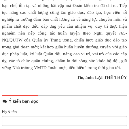
hạn chế, tồn tại và những bất cập mà Đoàn kiểm tra đã chỉ ra. Tiếp
tục nâng cao chất lượng công tác giáo dục, đào tạo, học viên tốt
nghiệp ra trường đảm bảo chất lượng cả về năng lực chuyên môn và
phẩm chất đạo đức, đáp ứng yêu cầu nhiệm vụ; duy trì thực hiện
nghiêm nền nếp công tác huấn luyện theo Nghị quyết 765-
NQ/QUTW của Quân ủy Trung ương, chiến lược giáo dục đào tạo
trong giai đoạn mới; kết hợp giữa huấn luyện thường xuyên với giáo
dục pháp luật, kỷ luật Quân đội; nâng cao vị trí, vai trò của các cấp
ủy, các tổ chức quần chúng, chăm lo đời sống sức khỏe bộ đội, giữ
vững Nhà trường VMTD “mẫu mực, tiêu biểu” trong thời gian tới.
Tin, ảnh: LẠI THẾ THỦY
Ý kiến bạn đọc
Họ & tên