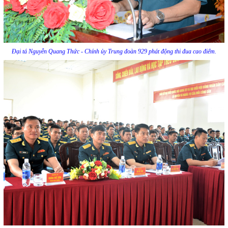
Đại tá Nguyễn Quang Thức - Chính ủy Trung đoàn 929 phát động thi đua cao điểm.