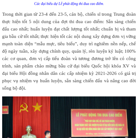
Các đại biểu dự Lễ phát động thi đua cao điểm.
Trong thời gian từ 23-4 đến 23-5, cán bộ, chiến sĩ trong Trung đoàn
thực hiện tốt 5 nội dung của đợt thi đua cao điểm: Sẵn sàng chiến
đấu cao nhất; huấn luyện đạt chất lượng tốt nhất; chuẩn bị và tham
gia bầu cử tốt nhất; thực hiện tốt các nội dung xây dựng đơn vị vững
mạnh toàn diện “mẫu mực, tiêu biểu”, duy trì nghiêm nền nếp, chế
độ ngày tuần, xây dựng chính quy, quản lý, rèn luyện kỷ luật; 100%
các cơ quan, đơn vị cấp tiểu đoàn và tương đương trở lên có công
trình, sản phẩm chào mừng bầu cử đại biểu Quốc hội khóa XV và
đại biểu Hội đồng nhân dân các cấp nhiệm kỳ 2021-2026 có giá trị
phục vụ nhiệm vụ huấn luyện, sẵn sàng chiến đấu và nâng cao đời
sống bộ đội.