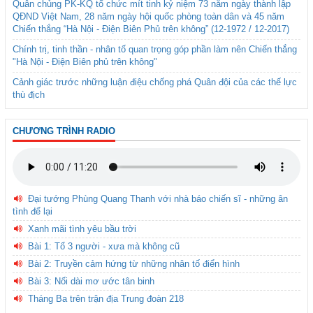
Quân chủng PK-KQ tổ chức mít tinh kỷ niệm 73 năm ngày thành lập
QĐND Việt Nam, 28 năm ngày hội quốc phòng toàn dân và 45 năm
Chiến thắng “Hà Nội - Điện Biên Phủ trên không” (12-1972 / 12-2017)
Chính trị, tinh thần - nhân tố quan trọng góp phần làm nên Chiến thắng
"Hà Nội - Điện Biên phủ trên không"
Cảnh giác trước những luận điệu chống phá Quân đội của các thế lực
thù địch
CHƯƠNG TRÌNH RADIO
Đại tướng Phùng Quang Thanh với nhà báo chiến sĩ - những ân
tình để lại
Xanh mãi tình yêu bầu trời
Bài 1: Tổ 3 người - xưa mà không cũ
Bài 2: Truyền cảm hứng từ những nhân tố điển hình
Bài 3: Nối dài mơ ước tân binh
Tháng Ba trên trận địa Trung đoàn 218