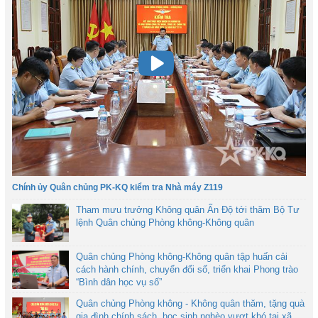
Chính ủy Quân chủng PK-KQ kiểm tra Nhà máy Z119
Tham mưu trưởng Không quân Ấn Độ tới thăm Bộ Tư
lệnh Quân chủng Phòng không-Không quân
Quân chủng Phòng không-Không quân tập huấn cải
cách hành chính, chuyển đổi số, triển khai Phong trào
“Bình dân học vụ số”
Quân chủng Phòng không - Không quân thăm, tặng quà
gia đình chính sách, học sinh nghèo vượt khó tại xã