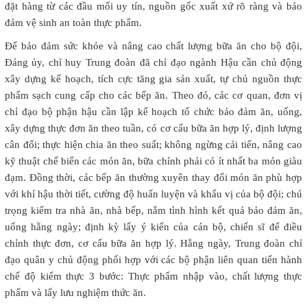
đặt hàng từ các đầu mối uy tín, nguồn gốc xuất xứ rõ ràng và bảo
đảm vệ sinh an toàn thực phẩm.
Để bảo đảm sức khỏe và nâng cao chất lượng bữa ăn cho bộ đội,
Đảng ủy, chỉ huy Trung đoàn đã chỉ đạo ngành Hậu cần chủ động
xây dựng kế hoạch, tích cực tăng gia sản xuất, tự chủ nguồn thực
phẩm sạch cung cấp cho các bếp ăn. Theo đó, các cơ quan, đơn vị
chỉ đạo bộ phận hậu cần lập kế hoạch tổ chức bảo đảm ăn, uống,
xây dựng thực đơn ăn theo tuần, có cơ cấu bữa ăn hợp lý, định lượng
cân đối; thực hiện chia ăn theo suất; không ngừng cải tiến, nâng cao
kỹ thuật chế biến các món ăn, bữa chính phải có ít nhất ba món giàu
đạm. Đồng thời, các bếp ăn thường xuyên thay đổi món ăn phù hợp
với khí hậu thời tiết, cường độ huấn luyện và khẩu vị của bộ đội; chú
trọng kiểm tra nhà ăn, nhà bếp, nắm tình hình kết quả bảo đảm ăn,
uống hằng ngày; định kỳ lấy ý kiến của cán bộ, chiến sĩ để điều
chỉnh thực đơn, cơ cấu bữa ăn hợp lý. Hằng ngày, Trung đoàn chỉ
đạo quân y chủ động phối hợp với các bộ phận liên quan tiến hành
chế độ kiểm thực 3 bước: Thực phẩm nhập vào, chất lượng thực
phẩm và lấy lưu nghiệm thức ăn.