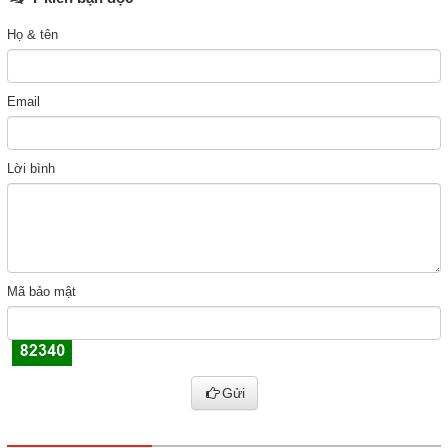
Họ & tên
Email
Lời bình
Mã bảo mật
Gửi