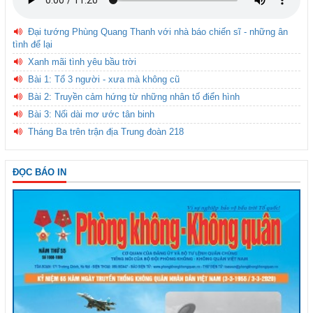
Đại tướng Phùng Quang Thanh với nhà báo chiến sĩ - những ân
tình để lại
Xanh mãi tình yêu bầu trời
Bài 1: Tổ 3 người - xưa mà không cũ
Bài 2: Truyền cảm hứng từ những nhân tố điển hình
Bài 3: Nối dài mơ ước tân binh
Tháng Ba trên trận địa Trung đoàn 218
ĐỌC BÁO IN