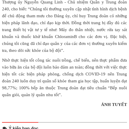
Thượng úy Nguyễn Quang Linh - Chủ nhiệm Quân y Trung đoàn
240, cho biết: “Chúng tôi thường xuyên cập nhật tình hình dịch bệnh
để chủ động tham mưu cho Đảng ủy, chỉ huy Trung đoàn có những
biện pháp lãnh đạo, chỉ đạo kịp thời. Đồng thời trang bị đầy đủ các
trang thiết bị vật tư y tế như: Máy đo thân nhiệt, nước rửa tay sát
khuẩn và thuốc khử khuẩn ChloraminB cho các đơn vị. Đặc biệt,
chúng tôi cũng đã chỉ đạo quân y của các đơn vị thường xuyên kiểm
tra, theo dõi sức khỏe của bộ đội”.
Nhờ thực hiện tốt công tác nuôi trồng, chế biến, nên thực phẩm đưa
vào bữa ăn của bộ đội luôn bảo đảm an toàn; đồng thời với việc thực
hiện tốt các biện pháp phòng, chống dịch COVID-19 nên Trung
đoàn 240 luôn duy trì quân số khỏe tham gia học tập, huấn luyện đạt
98,77%; 100% bếp ăn thuộc Trung đoàn đạt tiêu chuẩn “Bếp nuôi
quân giỏi, quản lý quân nhu tốt”.
ÁNH TUYẾT
Ý kiến bạn đọc