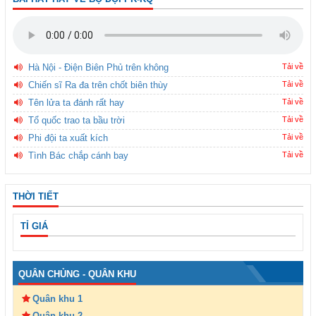
Hà Nội - Điện Biên Phủ trên không
Tải về
Chiến sĩ Ra đa trên chốt biên thùy
Tải về
Tên lửa ta đánh rất hay
Tải về
Tổ quốc trao ta bầu trời
Tải về
Phi đội ta xuất kích
Tải về
Tình Bác chắp cánh bay
Tải về
THỜI TIẾT
TỈ GIÁ
QUÂN CHỦNG - QUÂN KHU
Quân khu 1
Quân khu 2