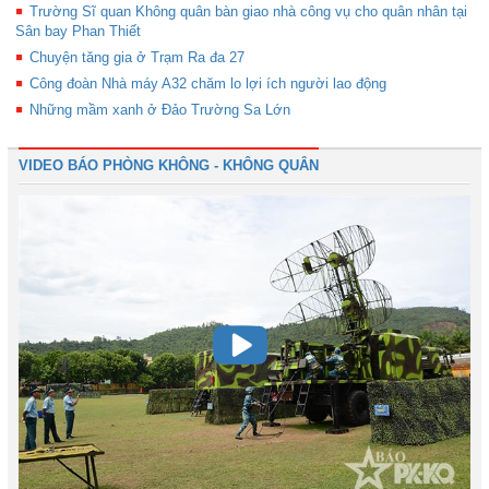
Trường Sĩ quan Không quân bàn giao nhà công vụ cho quân nhân tại
Sân bay Phan Thiết
Chuyện tăng gia ở Trạm Ra đa 27
Công đoàn Nhà máy A32 chăm lo lợi ích người lao động
Những mầm xanh ở Đảo Trường Sa Lớn
VIDEO BÁO PHÒNG KHÔNG - KHÔNG QUÂN