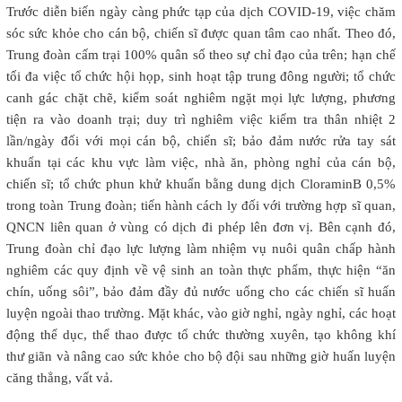
Trước diễn biến ngày càng phức tạp của dịch COVID-19, việc chăm
sóc sức khỏe cho cán bộ, chiến sĩ được quan tâm cao nhất. Theo đó,
Trung đoàn cấm trại 100% quân số theo sự chỉ đạo của trên; hạn chế
tối đa việc tổ chức hội họp, sinh hoạt tập trung đông người; tổ chức
canh gác chặt chẽ, kiểm soát nghiêm ngặt mọi lực lượng, phương
tiện ra vào doanh trại; duy trì nghiêm việc kiểm tra thân nhiệt 2
lần/ngày đối với mọi cán bộ, chiến sĩ; bảo đảm nước rửa tay sát
khuẩn tại các khu vực làm việc, nhà ăn, phòng nghỉ của cán bộ,
chiến sĩ; tổ chức phun khử khuẩn bằng dung dịch CloraminB 0,5%
trong toàn Trung đoàn; tiến hành cách ly đối với trường hợp sĩ quan,
QNCN liên quan ở vùng có dịch đi phép lên đơn vị. Bên cạnh đó,
Trung đoàn chỉ đạo lực lượng làm nhiệm vụ nuôi quân chấp hành
nghiêm các quy định về vệ sinh an toàn thực phẩm, thực hiện “ăn
chín, uống sôi”, bảo đảm đầy đủ nước uống cho các chiến sĩ huấn
luyện ngoài thao trường. Mặt khác, vào giờ nghỉ, ngày nghỉ, các hoạt
động thể dục, thể thao được tổ chức thường xuyên, tạo không khí
thư giãn và nâng cao sức khỏe cho bộ đội sau những giờ huấn luyện
căng thẳng, vất vả.