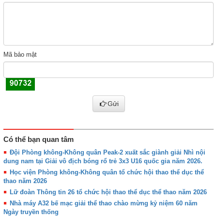
Mã bảo mật
Gửi
Có thể bạn quan tâm
Đội Phòng không-Không quân Peak-2 xuất sắc giành giải Nhì nội
dung nam tại Giải vô địch bóng rổ trẻ 3x3 U16 quốc gia năm 2026.
Học viện Phòng không-Không quân tổ chức hội thao thể dục thể
thao năm 2026
Lữ đoàn Thông tin 26 tổ chức hội thao thể dục thể thao năm 2026
Nhà máy A32 bế mạc giải thể thao chào mừng kỷ niệm 60 năm
Ngày truyền thống