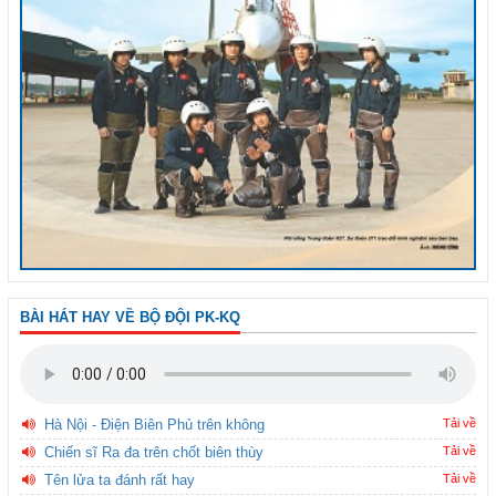
BÀI HÁT HAY VỀ BỘ ĐỘI PK-KQ
Hà Nội - Điện Biên Phủ trên không
Tải về
Chiến sĩ Ra đa trên chốt biên thùy
Tải về
Tên lửa ta đánh rất hay
Tải về