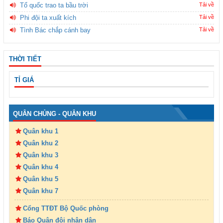
Tổ quốc trao ta bầu trời
Tải về
Phi đội ta xuất kích
Tải về
Tình Bác chắp cánh bay
Tải về
THỜI TIẾT
TỈ GIÁ
QUÂN CHỦNG - QUÂN KHU
Quân khu 1
Quân khu 2
Quân khu 3
Quân khu 4
Quân khu 5
Quân khu 7
Cổng TTĐT Bộ Quốc phòng
Báo Quân đội nhân dân