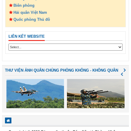
Biên phòng
Hải quân Việt Nam
Quốc phòng Thủ đô
LIÊN KẾT WEBSITE
THƯ VIỆN ẢNH QUÂN CHỦNG PHÒNG KHÔNG - KHÔNG QUÂN