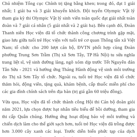
Chủ nhiệm Tổng cục Chính trị tặng bằng khen; trong đó, đạt 1 giải
nhất; 1 giải ba và 3 giải khuyến khích. Đội tuyển Olympic Vật lý
tham gia kỳ thi Olympic Vật lý sinh viên toàn quốc đạt giải nhất toàn
đoàn và 7 giải cá nhân (5 giải nhất và 2 giải ba). Bên cạnh đó, Đoàn
Thanh niên Học viện đã tổ chức thành công chương trình gặp mặt,
giao lưu giữa tuổi trẻ Học viện với tuổi trẻ cơ quan Thông tấn xã Việt
Nam; tổ chức cho 200 lượt cán bộ, ĐVTN phối hợp cùng Đoàn
phường Trung Sơn Trầm (Thị xã Sơn Tây, TP Hà Nội) tu sửa nghĩa
trang liệt sĩ, vệ sinh đường làng, ngõ xóm dịp trước Tết Nguyên đán
Tân Sửu - 2021 và hưởng ứng Tháng Hành động vệ sinh môi trường
do Thị xã Sơn Tây tổ chức. Ngoài ra, tuổi trẻ Học viện đã tổ chức
thăm hỏi, động viên, tặng quà, khám bệnh, cấp thuốc miễn phí cho
các gia đình chính sách trên địa bàn (trị giá gần 60 triệu đồng).
Vừa qua, Học viện đã tổ chức thành công Hội thi Cán bộ đoàn giỏi
năm 2021, lựa chọn được hạt nhân tiêu biểu để bồi dưỡng, tham gia
thi cấp Quân chủng. Hưởng ứng hoạt động bảo vệ môi trường và
chiến dịch làm cho thế giới sạch hơn, tuổi trẻ Học viện đã trồng được
hơn 3.000 cây xanh các loại. Trước diễn biến phức tạp của dịch