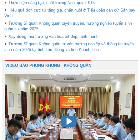
Thực hiện sáng tạo, chất lượng Nghị quyết 915
Hiệu quả tích cực từ tăng gia, chăn nuôi ở Tiểu đoàn căn cứ Sân bay
Vinh
Trường Sĩ quan Không quân tuyên truyền, hướng nghiệp tuyển sinh
quân sự năm 2025
Xây dựng môi trường văn hóa tốt đẹp, lành mạnh
Trường Sĩ quan Không quân tư vấn hướng nghiệp và thông tin tuyển
sinh năm 2026 tại tỉnh Lâm Đồng và tỉnh Khánh Hòa
VIDEO BÁO PHÒNG KHÔNG - KHÔNG QUÂN