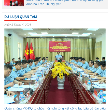
đình bà Trần Thị Nguyệt
DƯ LUẬN QUAN TÂM
Ngày 2 Tháng 4, 2026
Quân chủng PK-KQ tổ chức hội nghị tổng kết công tác bầu cử đại biểu