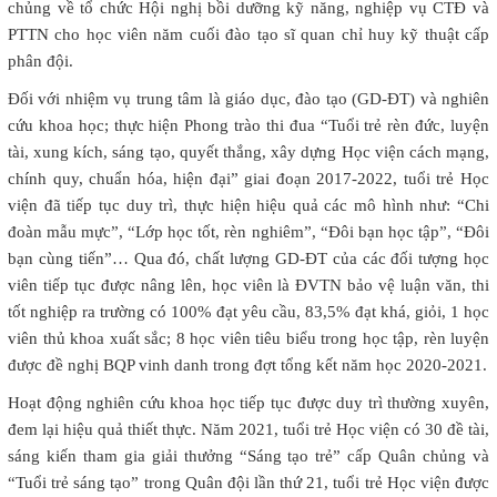
chủng về tổ chức Hội nghị bồi dưỡng kỹ năng, nghiệp vụ CTĐ và
PTTN cho học viên năm cuối đào tạo sĩ quan chỉ huy kỹ thuật cấp
phân đội.
Đối với nhiệm vụ trung tâm là giáo dục, đào tạo (GD-ĐT) và nghiên
cứu khoa học; thực hiện Phong trào thi đua “Tuổi trẻ rèn đức, luyện
tài, xung kích, sáng tạo, quyết thắng, xây dựng Học viện cách mạng,
chính quy, chuẩn hóa, hiện đại” giai đoạn 2017-2022, tuổi trẻ Học
viện đã tiếp tục duy trì, thực hiện hiệu quả các mô hình như: “Chi
đoàn mẫu mực”, “Lớp học tốt, rèn nghiêm”, “Đôi bạn học tập”, “Đôi
bạn cùng tiến”… Qua đó, chất lượng GD-ĐT của các đối tượng học
viên tiếp tục được nâng lên, học viên là ĐVTN bảo vệ luận văn, thi
tốt nghiệp ra trường có 100% đạt yêu cầu, 83,5% đạt khá, giỏi, 1 học
viên thủ khoa xuất sắc; 8 học viên tiêu biểu trong học tập, rèn luyện
được đề nghị BQP vinh danh trong đợt tổng kết năm học 2020-2021.
Hoạt động nghiên cứu khoa học tiếp tục được duy trì thường xuyên,
đem lại hiệu quả thiết thực. Năm 2021, tuổi trẻ Học viện có 30 đề tài,
sáng kiến tham gia giải thưởng “Sáng tạo trẻ” cấp Quân chủng và
“Tuổi trẻ sáng tạo” trong Quân đội lần thứ 21, tuổi trẻ Học viện được