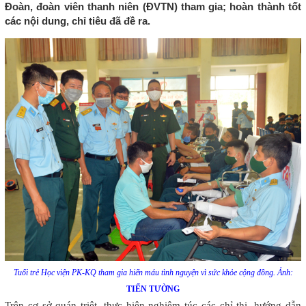
Đoàn, đoàn viên thanh niên (ĐVTN) tham gia; hoàn thành tốt
các nội dung, chỉ tiêu đã đề ra.
Tuổi trẻ Học viện PK-KQ tham gia hiến máu tình nguyện vì sức khỏe cộng đồng. Ảnh:
TIẾN TƯỜNG
Trên cơ sở quán triệt, thực hiện nghiêm túc các chỉ thị, hướng dẫn