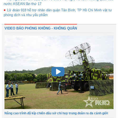
nước ASEAN lần thứ 17
Lữ đoàn 918 hỗ trợ nhân dân quận Tân Bình, TP Hồ Chí Minh vật tư
phòng dịch và nhu yếu phẩm
VIDEO BÁO PHÒNG KHÔNG - KHÔNG QUÂN
Nâng cao trình độ kíp chiến đấu sở chỉ huy trung đoàn ra đa cảnh giới