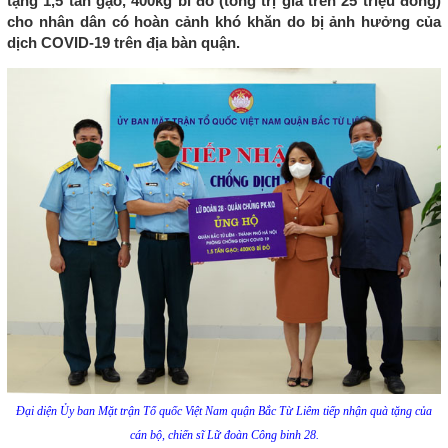
tặng 1,5 tấn gạo, 400kg bí đỏ (tổng trị giá trên 25 triệu đồng)
cho nhân dân có hoàn cảnh khó khăn do bị ảnh hưởng của
dịch COVID-19 trên địa bàn quận.
Đại diện Ủy ban Mặt trận Tổ quốc Việt Nam quận Bắc Từ Liêm tiếp nhận quà tặng của
cán bộ, chiến sĩ Lữ đoàn Công binh 28.