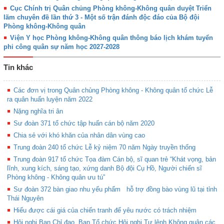
Cục Chính trị Quân chủng Phòng không-Không quân duyệt Triển
lãm chuyên đề lần thứ 3 - Một số trận đánh độc đáo của Bộ đội
Phòng không-Không quân
Viện Y học Phòng không-Không quân thông báo lịch khám tuyển
phi công quân sự năm học 2027-2028
Tin khác
Các đơn vị trong Quân chủng Phòng không - Không quân tổ chức Lễ
ra quân huấn luyện năm 2022
Nặng nghĩa tri ân
Sư đoàn 371 tổ chức tập huấn cán bộ năm 2020
Chia sẻ với khó khăn của nhân dân vùng cao
Trung đoàn 240 tổ chức Lễ kỷ niệm 70 năm Ngày truyền thống
Trung đoàn 917 tổ chức Tọa đàm Cán bộ, sĩ quan trẻ “Khát vọng, bản
lĩnh, xung kích, sáng tạo, xứng danh Bộ đội Cụ Hồ, Người chiến sĩ
Phòng không - Không quân ưu tú”
Sư đoàn 372 bàn giao nhu yếu phẩm hỗ trợ đồng bào vùng lũ tại tỉnh
Thái Nguyên
Hiểu được cái giá của chiến tranh để yêu nước có trách nhiệm
Hội nghị Ban Chỉ đạo, Ban Tổ chức Hội nghị Tư lệnh Không quân các