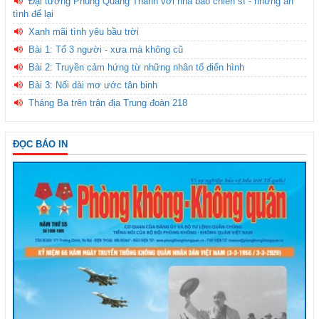
Đại tướng Phùng Quang Thanh với nhà báo chiến sĩ - những ân
tình để lại
Xanh mãi tình yêu bầu trời
Bài 1: Tổ 3 người - xưa mà không cũ
Bài 2: Truyền cảm hứng từ những nhân tố điển hình
Bài 3: Nối dài mơ ước tân binh
Tháng Ba trên trận địa Trung đoàn 218
ĐỌC BÁO IN