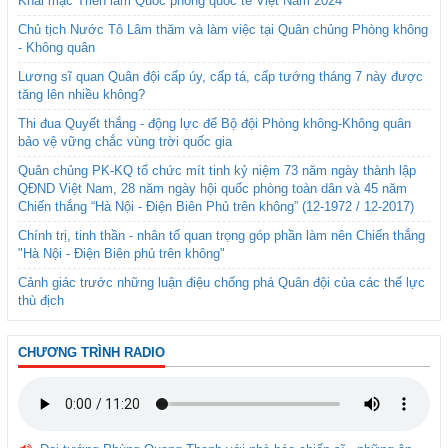
Khai mạc Triển lãm Quốc phòng quốc tế Việt Nam 2024
Chủ tịch Nước Tô Lâm thăm và làm việc tại Quân chủng Phòng không
- Không quân
Lương sĩ quan Quân đội cấp úy, cấp tá, cấp tướng tháng 7 này được
tăng lên nhiều không?
Thi đua Quyết thắng - động lực để Bộ đội Phòng không-Không quân
bảo vệ vững chắc vùng trời quốc gia
Quân chủng PK-KQ tổ chức mít tinh kỷ niệm 73 năm ngày thành lập
QĐND Việt Nam, 28 năm ngày hội quốc phòng toàn dân và 45 năm
Chiến thắng “Hà Nội - Điện Biên Phủ trên không” (12-1972 / 12-2017)
Chính trị, tinh thần - nhân tố quan trọng góp phần làm nên Chiến thắng
"Hà Nội - Điện Biên phủ trên không"
Cảnh giác trước những luận điệu chống phá Quân đội của các thế lực
thù địch
CHƯƠNG TRÌNH RADIO