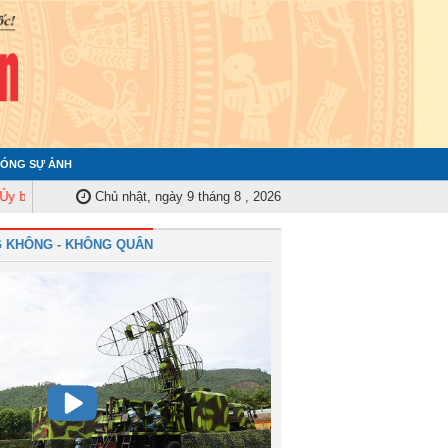
ÓNG SỰ ẢNH
 Kiểm tra Quân ủy Trung ương tập huấn nghiệp vụ công tác kiểm tra, giám 
Chủ nhật, ngày 9 tháng 8 , 2026
 KHÔNG - KHÔNG QUÂN