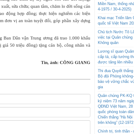
Miền Nam, thống nhấ
n xuất, sửa chữa; quan tâm, chăm lo đời sống cán
4-1975 / 30-4-2025)
lao động hợp đồng; thực hiện nghiêm các biện
Khai mạc Triển lãm
 đơn vị an toàn tuyệt đối, góp phần xây dựng
quốc tế Việt Nam 20
Chủ tịch Nước Tô L
việc tại Quân chủng
ng Ban Dân vận Trung ương đã trao 1.000 khẩu
Không quân
ị giá 50 triệu đồng) tặng cán bộ, công nhân và
Lương sĩ quan Quân 
cấp tá, cấp tướng t
được tăng lên nhiều
Tin, ảnh: CÔNG GIANG
Thi đua Quyết thắng 
Bộ đội Phòng không
bảo vệ vững chắc vù
gia
Quân chủng PK-KQ t
kỷ niệm 73 năm ngày
QĐND Việt Nam, 28 
quốc phòng toàn dâ
Chiến thắng “Hà Nội 
trên không” (12-1972
Chính trị, tinh thần 