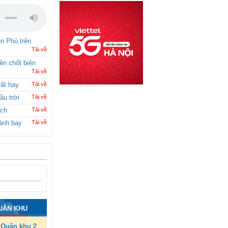
ên Phủ trên
Tải về
rên chốt biên
Tải về
rất hay
Tải về
ầu trời
Tải về
ích
Tải về
ánh bay
Tải về
UÂN KHU
Quân khu 2