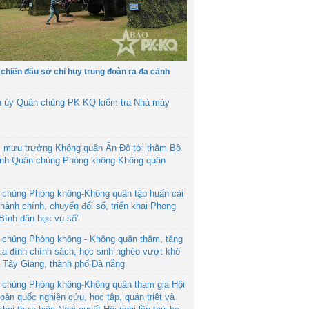
 chiến đấu sở chỉ huy trung đoàn ra đa cảnh
h ủy Quân chủng PK-KQ kiểm tra Nhà máy
 mưu trưởng Không quân Ấn Độ tới thăm Bộ
ệnh Quân chủng Phòng không-Không quân
 chủng Phòng không-Không quân tập huấn cải
hành chính, chuyển đổi số, triển khai Phong
“Bình dân học vụ số”
 chủng Phòng không - Không quân thăm, tặng
ia đình chính sách, học sinh nghèo vượt khó
ã Tây Giang, thành phố Đà nẵng
 chủng Phòng không-Không quân tham gia Hội
toàn quốc nghiên cứu, học tập, quán triệt và