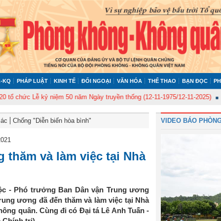
-KQ
PHÁP LUẬT
KINH TẾ
ĐỐI NGOẠI
VĂN HÓA
THỂ THAO
BẠN ĐỌC
PH
hức Lễ kỷ niệm 50 năm Ngày truyền thống (12-11-1975/12-11-2025)
Ủy ban
Bác
Chống "Diễn biến hòa bình"
VIDEO BÁO PHÒNG
2021
 thăm và làm việc tại Nhà
ộc - Phó trưởng Ban Dân vận Trung ương
ung ương đã đến thăm và làm việc tại Nhà
ng quân. Cùng đi có Đại tá Lê Anh Tuấn -
Chính trị).