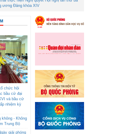
 khai thực hiện Nghị quyết Hội nghị lần thứ ba
g ương Đảng khóa XIV
ÂM
ổ chức hội
ác bầu cử đại
XVI và bầu cử
cấp nhiệm kỳ
g không - Không
am Trung Bộ
gày giải phóng