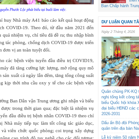
triển
Ban Chấp hành Trun
yễn Phước Lộc phát biểu tại buổi làm việc.
chỉ huy Nhà máy A41 báo cáo kết quả hoạt động
DƯ LUẬN QUAN T
ịch COVID-19. Theo đó, từ đầu năm 2021 đến
Ngày 2 Tháng 4, 2026
u quả nhiệm vụ, chỉ tiêu đã đề ra; thu nhập bình
Công tác phòng, chống dịch COVID-19 được triển
 đơn vị an toàn tuyệt đối.
ho các bệnh viện tuyến đầu điều trị COVID19,
 máy đã tăng cường lực lượng, mở rộng quy mô
 sản xuất cả ngày lẫn đêm, tăng tổng công suất
ng kịp thời nhu cầu oxy y tế cho các bệnh viện
Quân chủng PK-KQ t
nghị tổng kết công t
Trưởng Ban Dân vận Trung ương ghi nhận và biểu
biểu Quốc hội khóa 
đại biểu HĐND các 
ược trong thời gian qua; đặc biệt là nhiệm vụ
2026-2031
uyến đầu điều trị bệnh nhân COVID-19 theo chỉ
Dấu ấn Bộ đội Phòn
 Nhà máy tiếp tục làm tốt công tác giáo dục,
quân trên địa bàn N
n và viên chức quốc phòng; coi trọng xây dựng
Lễ kỷ niệm 50 năm N
nâng cao trình độ tay nghề cho các đối tượng;