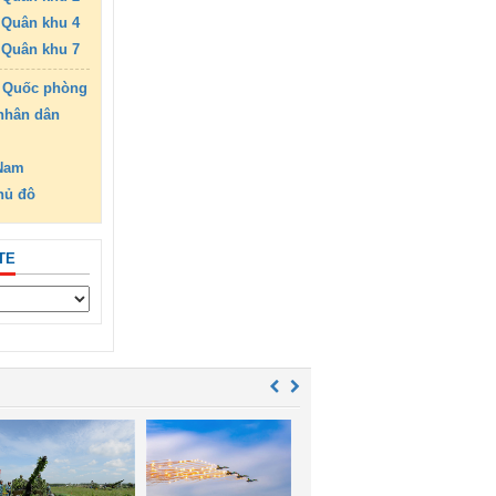
Quân khu 4
Quân khu 7
 Quốc phòng
nhân dân
 Nam
hủ đô
TE