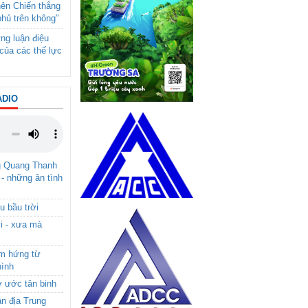
nên Chiến thắng
phủ trên không"
ng luận điệu
của các thế lực
ADIO
g Quang Thanh
 - những ân tình
u bầu trời
i - xưa mà
ảm hứng từ
hình
ơ ước tân binh
ận địa Trung