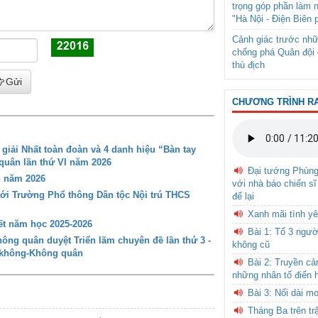
trọng góp phần làm 
"Hà Nội - Điện Biên 
Cảnh giác trước nhữ
chống phá Quân đội 
thù địch
Gửi
CHƯƠNG TRÌNH R
iải Nhất toàn đoàn và 4 danh hiệu “Bàn tay
 quân lần thứ VI năm 2026
Đại tướng Phùn
n năm 2026
với nhà báo chiến sĩ
với Trường Phổ thông Dân tộc Nội trú THCS
để lại
Xanh mãi tình yê
t năm học 2025-2026
Bài 1: Tổ 3 ngườ
ng quân duyệt Triển lãm chuyên đề lần thứ 3 -
không cũ
g không-Không quân
Bài 2: Truyền c
những nhân tố điển 
Bài 3: Nối dài m
Tháng Ba trên tr