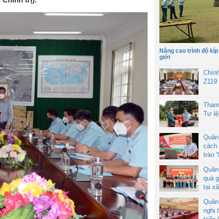
Nâng cao trình độ kíp
giới
Chín
Z119
Tham
Tư l
Quân
cách 
trào 
Quân
quà g
tại x
Quân
nghị 