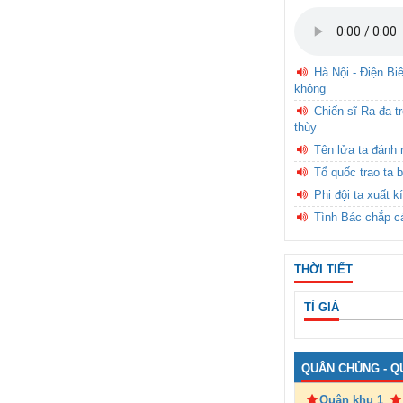
Hà Nội - Điện Bi
không
Chiến sĩ Ra đa t
thùy
Tên lửa ta đánh 
Tổ quốc trao ta b
Phi đội ta xuất k
Tình Bác chắp c
THỜI TIẾT
TỈ GIÁ
QUÂN CHỦNG - Q
Quân khu 1