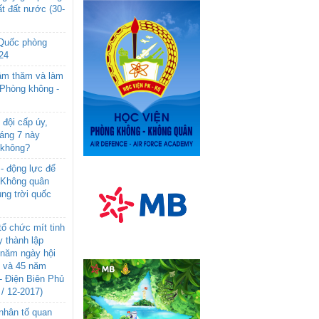
t đất nước (30-
 Quốc phòng
24
âm thăm và làm
 Phòng không -
đội cấp úy,
háng 7 này
 không?
- động lực để
-Không quân
ng trời quốc
ổ chức mít tinh
 thành lập
năm ngày hội
n và 45 năm
- Điện Biên Phủ
 / 12-2017)
- nhân tố quan