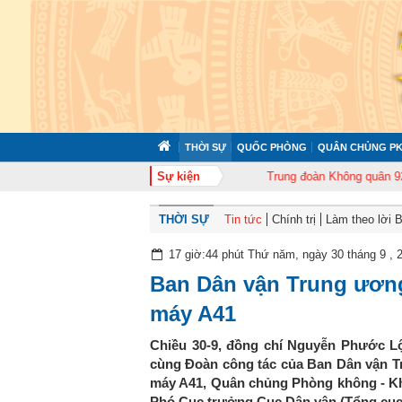
THỜI SỰ
QUỐC PHÒNG
QUÂN CHỦNG PK
n 372 tổ chức tập huấn cán bộ năm 2026
Sự kiện
Trung đoàn Không quân 920 tổ c
THỜI SỰ
Tin tức
Chính trị
Làm theo lời 
17 giờ:44 phút Thứ năm, ngày 30 tháng 9 , 
Ban Dân vận Trung ương
máy A41
Chiều 30-9, đồng chí Nguyễn Phước L
cùng Đoàn công tác của Ban Dân vận Tr
máy A41, Quân chủng Phòng không - Khô
Phó Cục trưởng Cục Dân vận (Tổng cục 