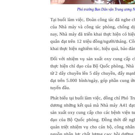
Phó trưởng Ban Dân vận Trung ương Ngu
Tại buổi làm việc, Đoàn công tác đã nghe 
của Nhà máy và công tác phòng, chống d
nay, Nhà máy đã triển khai thực hiện có hiệ
quân đạt trên 12 triệu đồng/người/tháng. 
khai thực hiện nghiêm túc, hiệu quả, bảo đảm
Đối với nhiệm vụ sản xuất oxy cung cấp c
thực hiện chỉ đạo của Bộ Quốc phòng, Nhà
từ 2 dây chuyền lên 5 dây chuyền, đẩy mạnh
đạt trên 5.000 bình/ngày, góp phần cung ứ
tuyến đầu.
Phát biểu tại buổi làm việc, đồng chí Phó 
dương những kết quả mà Nhà máy A41 đạt đ
sản xuất oxy cung cấp cho các bệnh viện t
đạo của Bộ Quốc phòng. Đồng thời đề nghị
quán triệt nhiệm vụ cho cán bộ, công nhâ
nguồn nhân lực chất lượng cao; bồi dưỡng 