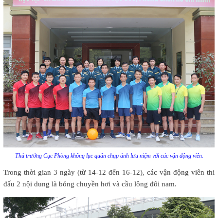
Thủ trưởng Cục Phòng không lục quân chụp ảnh lưu niệm với các vận động viên.
Trong thời gian 3 ngày (từ 14-12 đến 16-12), các vận động viên thi
đấu 2 nội dung là bóng chuyền hơi và cầu lông đôi nam.