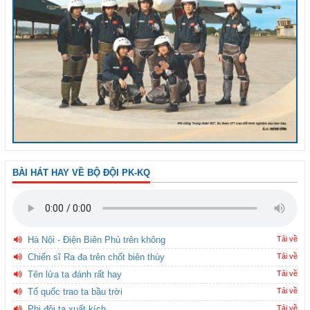
BÀI HÁT HAY VỀ BỘ ĐỘI PK-KQ
Hà Nội - Điện Biên Phủ trên không
Tải về
Chiến sĩ Ra đa trên chốt biên thùy
Tải về
Tên lửa ta đánh rất hay
Tải về
Tổ quốc trao ta bầu trời
Tải về
Phi đội ta xuất kích
Tải về