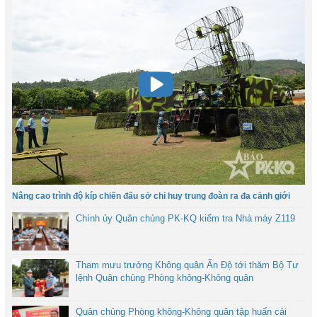
Nâng cao trình độ kíp chiến đấu sở chỉ huy trung đoàn ra đa cảnh giới
Chính ủy Quân chủng PK-KQ kiểm tra Nhà máy Z119
Tham mưu trưởng Không quân Ấn Độ tới thăm Bộ Tư
lệnh Quân chủng Phòng không-Không quân
Quân chủng Phòng không-Không quân tập huấn cải