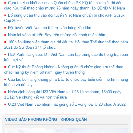
Cụm thi đua khối cơ quan Quân chủng PK-KQ tổ chức giải thi đấu
giao hữu thể thao chào mừng 76 năm ngày thành lập QĐND Việt Nam
Bổ sung 8 cầu thủ vào đội tuyển Việt Nam chuẩn bị cho AFF Suzuki
Cup 2020
Đội tuyển Việt Nam có thể rơi vào bảng đấu khó
Nhìn lại vòng tứ kết: Bay trên những đôi cánh thiên thần
180 vận động viên tham gia thi đấu tại Hội thao Thể dục thể thao năm
2021 do Sư đoàn 377 tổ chức
HLV Park Hang-seo: ĐT Việt Nam cần tập trung cao độ trong trận bán
kết lượt về
Cục Kỹ thuật Phòng không - Không quân tổ chức giao lưu thể thao
chào mừng kỷ niệm 50 năm ngày truyền thống
Câu lạc bộ Hàng không phía Bắc tổ chức bay biểu diễn mô hình hàng
không và dù bay
Nhận định bóng đá U23 Việt Nam vs U23 Uzbekistan, 16h00 ngày
13/12: Vé chung kết và hơn thế nữa
U.23 Việt Nam vào nhóm hạt giống số 1 vòng loại U.23 châu Á 2022
VIDEO BÁO PHÒNG KHÔNG - KHÔNG QUÂN