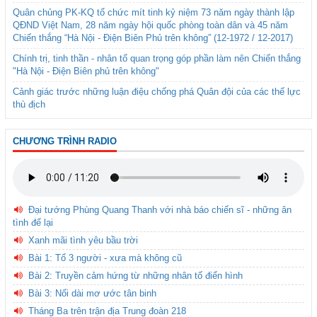
Quân chủng PK-KQ tổ chức mít tinh kỷ niệm 73 năm ngày thành lập
QĐND Việt Nam, 28 năm ngày hội quốc phòng toàn dân và 45 năm
Chiến thắng “Hà Nội - Điện Biên Phủ trên không” (12-1972 / 12-2017)
Chính trị, tinh thần - nhân tố quan trọng góp phần làm nên Chiến thắng
"Hà Nội - Điện Biên phủ trên không"
Cảnh giác trước những luận điệu chống phá Quân đội của các thế lực
thù địch
CHƯƠNG TRÌNH RADIO
Đại tướng Phùng Quang Thanh với nhà báo chiến sĩ - những ân
tình để lại
Xanh mãi tình yêu bầu trời
Bài 1: Tổ 3 người - xưa mà không cũ
Bài 2: Truyền cảm hứng từ những nhân tố điển hình
Bài 3: Nối dài mơ ước tân binh
Tháng Ba trên trận địa Trung đoàn 218