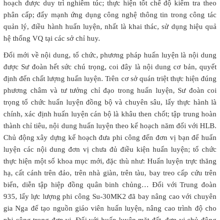
hoạch được duy trì nghiêm túc; thực hiện tốt chế độ kiểm tra theo
phân cấp; đẩy mạnh ứng dụng công nghệ thông tin trong công tác
quản lý, điều hành huấn luyện, nhất là khai thác, sử dụng hiệu quả
hệ thống VQ tại các sở chỉ huy.
Đổi mới về nội dung, tổ chức, phương pháp huấn luyện là nội dung
được Sư đoàn hết sức chú trọng, coi đây là nội dung cơ bản, quyết
định đến chất lượng huấn luyện. Trên cơ sở quán triệt thực hiện đúng
phương châm và tư tưởng chỉ đạo trong huấn luyện, Sư đoàn coi
trọng tổ chức huấn luyện đồng bộ và chuyên sâu, lấy thực hành là
chính, xác định huấn luyện cán bộ là khâu then chốt; tập trung hoàn
thành chỉ tiêu, nội dung huấn luyện theo kế hoạch năm đối với HLB.
Chủ động xây dựng kế hoạch đưa phi công đến đơn vị bạn để huấn
luyện các nội dung đơn vị chưa đủ điều kiện huấn luyện; tổ chức
thực hiện một số khoa mục mới, đặc thù như: Huấn luyện trực thăng
hạ, cất cánh trên đảo, trên nhà giàn, trên tàu, bay treo cấp cứu trên
biển, diễn tập hiệp đồng quân binh chủng… Đối với Trung đoàn
935, lấy lực lượng phi công Su-30MK2 đã bay nâng cao với chuyên
gia Nga để tạo nguồn giáo viên huấn luyện, nâng cao trình độ cho
phi công trong đơn vị. Đối với huấn luyện mặt đất, đơn vị chủ động