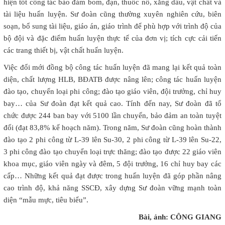
hiện tốt công tác bảo đảm bom, đạn, thuốc nổ, xăng dầu, vật chất và
tài liệu huấn luyện. Sư đoàn cũng thường xuyên nghiên cứu, biên
soạn, bổ sung tài liệu, giáo án, giáo trình để phù hợp với trình độ của
bộ đội và đặc điểm huấn luyện thực tế của đơn vị; tích cực cải tiến
các trang thiết bị, vật chất huấn luyện.
Việc đổi mới đồng bộ công tác huấn luyện đã mang lại kết quả toàn
diện, chất lượng HLB, BĐATB được nâng lên; công tác huấn luyện
đào tạo, chuyển loại phi công; đào tạo giáo viên, đội trưởng, chỉ huy
bay… của Sư đoàn đạt kết quả cao. Tính đến nay, Sư đoàn đã tổ
chức được 244 ban bay với 5100 lần chuyến, bảo đảm an toàn tuyệt
đối (đạt 83,8% kế hoạch năm). Trong năm, Sư đoàn cũng hoàn thành
đào tạo 2 phi công từ L-39 lên Su-30, 2 phi công từ L-39 lên Su-22,
3 phi công đào tạo chuyển loại trực thăng; đào tạo được 22 giáo viên
khoa mục, giáo viên ngày và đêm, 5 đội trưởng, 16 chỉ huy bay các
cấp… Những kết quả đạt được trong huấn luyện đã góp phần nâng
cao trình độ, khả năng SSCĐ, xây dựng Sư đoàn vững mạnh toàn
diện “mẫu mực, tiêu biểu”.
Bài, ảnh: CÔNG GIANG