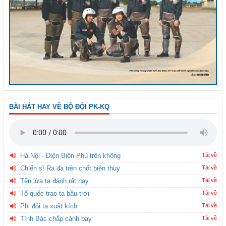
BÀI HÁT HAY VỀ BỘ ĐỘI PK-KQ
Hà Nội - Điện Biên Phủ trên không
Tải về
Chiến sĩ Ra đa trên chốt biên thùy
Tải về
Tên lửa ta đánh rất hay
Tải về
Tổ quốc trao ta bầu trời
Tải về
Phi đội ta xuất kích
Tải về
Tình Bác chắp cánh bay
Tải về