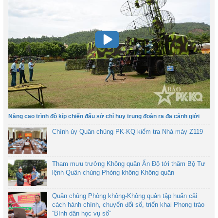
Nâng cao trình độ kíp chiến đấu sở chỉ huy trung đoàn ra đa cảnh giới
Chính ủy Quân chủng PK-KQ kiểm tra Nhà máy Z119
Tham mưu trưởng Không quân Ấn Độ tới thăm Bộ Tư
lệnh Quân chủng Phòng không-Không quân
Quân chủng Phòng không-Không quân tập huấn cải
cách hành chính, chuyển đổi số, triển khai Phong trào
“Bình dân học vụ số”