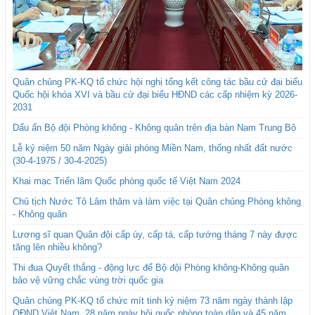
Quân chủng PK-KQ tổ chức hội nghị tổng kết công tác bầu cử đại biểu
Quốc hội khóa XVI và bầu cử đại biểu HĐND các cấp nhiệm kỳ 2026-
2031
Dấu ấn Bộ đội Phòng không - Không quân trên địa bàn Nam Trung Bộ
Lễ kỷ niệm 50 năm Ngày giải phóng Miền Nam, thống nhất đất nước
(30-4-1975 / 30-4-2025)
Khai mạc Triển lãm Quốc phòng quốc tế Việt Nam 2024
Chủ tịch Nước Tô Lâm thăm và làm việc tại Quân chủng Phòng không
- Không quân
Lương sĩ quan Quân đội cấp úy, cấp tá, cấp tướng tháng 7 này được
tăng lên nhiều không?
Thi đua Quyết thắng - động lực để Bộ đội Phòng không-Không quân
bảo vệ vững chắc vùng trời quốc gia
Quân chủng PK-KQ tổ chức mít tinh kỷ niệm 73 năm ngày thành lập
QĐND Việt Nam, 28 năm ngày hội quốc phòng toàn dân và 45 năm