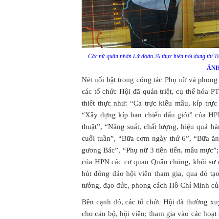
Các nữ quân nhân Lữ đoàn 26 thực hiện nội dung thi T
ÁNH
Nét nổi bật trong công tác Phụ nữ và phon
các tổ chức Hội đã quán triệt, cụ thể hóa
thiết thực như: “Ca trực kiểu mẫu, kíp tr
“Xây dựng kíp ban chiến đấu giỏi” của HPN
thuật”, “Năng suất, chất lượng, hiệu quả
cuối tuần”, “Bữa cơm ngày thứ 6”, “Bữa ăn
gương Bác”, “Phụ nữ 3 tiên tiến, mẫu mực”
của HPN các cơ quan Quân chủng, khối sư đ
hút đông đảo hội viên tham gia, qua đó tạo
tưởng, đạo đức, phong cách Hồ Chí Minh củ
Bên cạnh đó, các tổ chức Hội đã thường xuy
cho cán bộ, hội viên; tham gia vào các hoạt