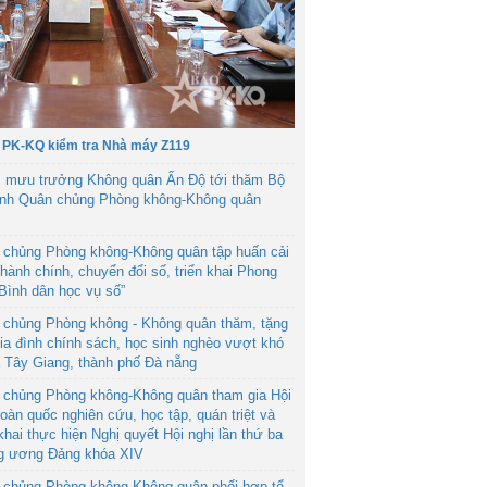
 PK-KQ kiểm tra Nhà máy Z119
 mưu trưởng Không quân Ấn Độ tới thăm Bộ
ệnh Quân chủng Phòng không-Không quân
 chủng Phòng không-Không quân tập huấn cải
hành chính, chuyển đổi số, triển khai Phong
“Bình dân học vụ số”
 chủng Phòng không - Không quân thăm, tặng
ia đình chính sách, học sinh nghèo vượt khó
ã Tây Giang, thành phố Đà nẵng
 chủng Phòng không-Không quân tham gia Hội
toàn quốc nghiên cứu, học tập, quán triệt và
 khai thực hiện Nghị quyết Hội nghị lần thứ ba
g ương Đảng khóa XIV
 chủng Phòng không-Không quân phối hợp tổ