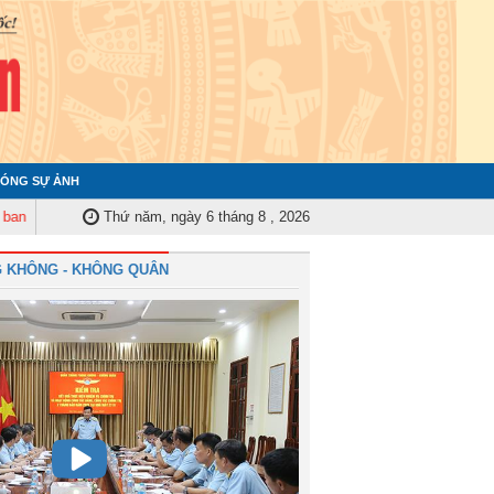
ÓNG SỰ ẢNH
ểm tra Quân ủy Trung ương tập huấn nghiệp vụ công tác kiểm tra, giám sát
Thứ năm, ngày 6 tháng 8 , 2026
 KHÔNG - KHÔNG QUÂN