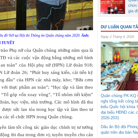
chức 
gia đ
DƯ LUẬN QUAN T
iêu đồ 9x9 tại Hội thi Thông tin Quân chủng năm 2020.
Ảnh:
Ngày 2 Tháng 4, 2026
 TUYẾT
g trào Phụ nữ của Quân chủng những năm qua là
 PTTĐ và các cuộc vận động bằng những mô hình
ực an toàn” của Hội phụ nữ (HPN) Lữ đoàn 918;
 Lữ đoàn 26; “Phát huy sáng kiến, cải tiến kỹ
 hàng đầu” của HPN các nhà máy, kho; “Bữa cơm
 với thực phẩm an toàn”; “Học tập và làm theo
; “Tổ góp vốn xoay vòng”, “Tổ nhóm tiết kiệm”
Quân chủng PK-KQ t
nghị tổng kết công t
oàn, học viện, nhà trường. Các mô hình đã thu
biểu Quốc hội khóa 
 được sức lan tỏa trong học tập và làm theo tư
đại biểu HĐND các 
a các tổ chức HPN trong Quân chủng.
2026-2031
Dấu ấn Bộ đội Phòn
ên làm tốt công tác giáo dục chính trị tư tưởng
quân trên địa bàn N
 động thi đua trong đơn vị; tuyên truyền cho cán