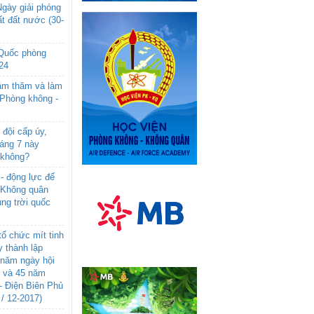
gày giải phóng
t đất nước (30-
 Quốc phòng
24
âm thăm và làm
 Phòng không -
đội cấp úy,
háng 7 này
 không?
- động lực để
-Không quân
ng trời quốc
ổ chức mít tinh
 thành lập
năm ngày hội
n và 45 năm
- Điện Biên Phủ
 / 12-2017)