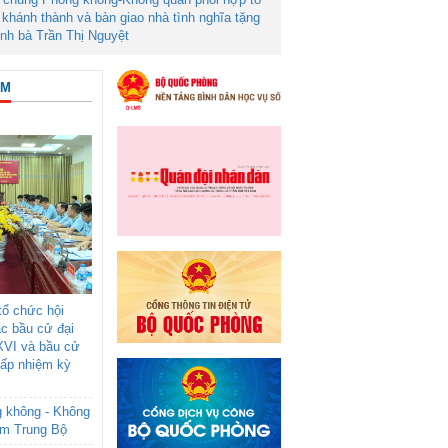
khánh thành và bàn giao nhà tình nghĩa tặng
ình bà Trần Thị Nguyệt
ÂM
ổ chức hội
ác bầu cử đại
XVI và bầu cử
cấp nhiệm kỳ
g không - Không
am Trung Bộ