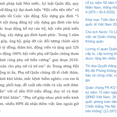
Lễ kỷ niệm 50 năm N
hành pháp luật Nhà nước, kỷ luật Quân đội, quy
Miền Nam, thống nhấ
ữ đăng ký đạt danh hiệu “Hội viên tiên tiến” và
4-1975 / 30-4-2025)
c hiện tốt Cuộc vận động Xây dựng gia đình “5
Khai mạc Triển lãm
ới nội dung đăng ký xây dựng gia đình văn hóa
quốc tế Việt Nam 20
ác hoạt động hỗ trợ cán bộ, hội viên phát triển
Chủ tịch Nước Tô L
 sống, xây dựng gia đình hạnh phúc. Trong 5 năm
việc tại Quân chủng
góp, ủng hộ, giúp đỡ các đối tượng chính sách
Không quân
5 tỷ đồng; thăm hỏi, động viên và tặng quà 326
Lương sĩ quan Quân 
vận động 100% hội viên phụ nữ Quân chủng tham
cấp tá, cấp tướng t
được tăng lên nhiều
hành cùng phụ nữ biên cương” giai đoạn 2018-
oàn cho phụ nữ và trẻ em” do Trung ương Hội
Thi đua Quyết thắng 
Bộ đội Phòng không
ộng tri ân, Phụ nữ Quân chủng đã tổ chức thăm,
bảo vệ vững chắc vù
 cảnh khó khăn, mắc bệnh hiểm nghèo; con em là
gia
đồng; phối hợp, đề xuất sửa chữa và xây mới được
Quân chủng PK-KQ t
n” với số tiền 850 triệu đồng; duy trì và thực
kỷ niệm 73 năm ngày
QĐND Việt Nam, 28 
nữ khó khăn”, “Phụ nữ giúp nhau phát triển kinh
quốc phòng toàn dâ
iệm, nhiều HPN đã nhận thêm việc làm ngoài giờ
Chiến thắng “Hà Nội 
.
trên không” (12-1972