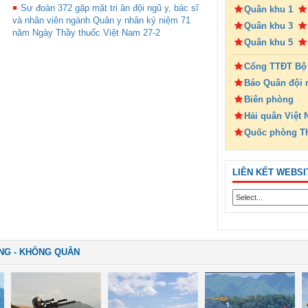
Sư đoàn 372 gặp mặt tri ân đội ngũ y, bác sĩ
Quân khu 1
và nhân viên ngành Quân y nhân kỷ niệm 71
Quân khu 3
năm Ngày Thầy thuốc Việt Nam 27-2
Quân khu 5
Cổng TTĐT Bộ
Báo Quân đội 
Biên phòng
Hải quân Việt
Quốc phòng T
LIÊN KẾT WEBSI
NG - KHÔNG QUÂN