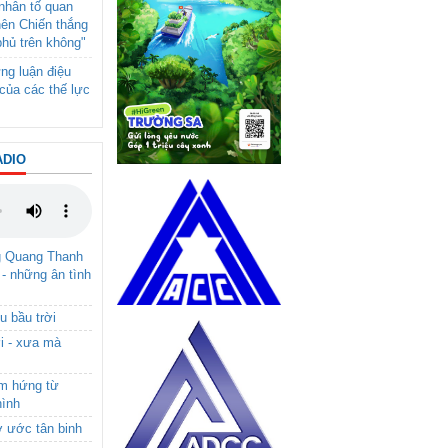
- nhân tố quan
nên Chiến thắng
phủ trên không"
ng luận điệu
của các thế lực
ADIO
g Quang Thanh
 - những ân tình
u bầu trời
i - xưa mà
ảm hứng từ
hình
ơ ước tân binh