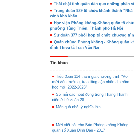
Thắt chặt tình quân dân qua những phần việ
Trung đoàn 929 tổ chức khánh thành “Nhà 
cảnh khó khăn
Học viện Phòng không-Không quân tổ chức
phường Tùng Thiện, Thành phố Hà Nội
Sư đoàn 377 phối hợp tổ chức chương trì
Quân chủng Phòng không - Không quân khá
đình Thiếu tá Trần Văn Nai
Tin khác
Tiểu đoàn 114 tham gia chương trình “Vở
mới đến trường, trao tặng cặp nhân dịp năm
học mới 2022-2023"
Sôi nổi các hoạt động trong Tháng Thanh
niên ở Lữ đoàn 28
Món quà nhỏ, ý nghĩa lớn
Mời viết bài cho Báo Phòng không-Không
quân số Xuân Đinh Dậu - 2017