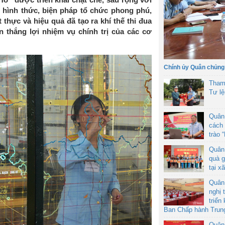
; hình thức, biện pháp tổ chức phong phú,
t thực và hiệu quả đã tạo ra khí thế thi đua
n thắng lợi nhiệm vụ chính trị của các cơ
Chính ủy Quân chủng
Tham
Tư l
Quân
cách 
trào 
Quân
quà g
tại x
Quân
nghị 
triển
Ban Chấp hành Trun
Quân