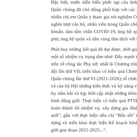
Đặc biệt, trước diễn biến phức tạp của t
Quân chủng đã chủ động phối hợp với các l
nhiều chị em Quân y tham gia xét nghiệm
nghìn lượt cán bộ, nhân viên trong Quân ch
khuẩn, làm tấm chắn COVID-19, ủng hộ q
phủ; ủng hộ quân và dân vùng tâm dịch với s
Phát huy những kết quả đã đạt được, thời gi
một số nhiệm vụ trọng tâm như: Đẩy mạnh th
trên về công tác Phụ nữ, nhất là Chương tr
đội lần thứ VII; triển khai có hiệu quả Chư
Quân chủng lần thứ VI (2021-2026); tổ chức
và cán bộ Hội những kiến thức và kỹ năng v
họ nắm bắt và kịp thời cập nhật những thôn
bình đẳng giới. Thực hiện có hiệu quả PTT
hoàn thành tốt nhiệm vụ, xây dựng gia đì
mới”, gắn với thực hiện tiêu chí “Bốn tốt”
dựng và triển khai thực hiện Kế hoạch hà
giới giai đoạn 2021-2025...”.