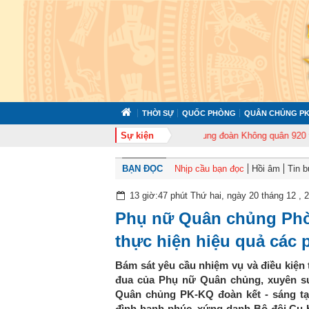
THỜI SỰ
QUỐC PHÒNG
QUÂN CHỦNG PK
72 tổ chức tập huấn cán bộ năm 2026
Sự kiện
Trung đoàn Không quân 920 tổ chức
BẠN ĐỌC
Nhịp cầu bạn đọc
Hồi âm
Tin 
13 giờ:47 phút Thứ hai, ngày 20 tháng 12 , 
Phụ nữ Quân chủng Phò
thực hiện hiệu quả các 
Bám sát yêu cầu nhiệm vụ và điều kiện t
đua của Phụ nữ Quân chủng, xuyên su
Quân chủng PK-KQ đoàn kết - sáng tạo
đình hạnh phúc, xứng danh Bộ đội Cụ H