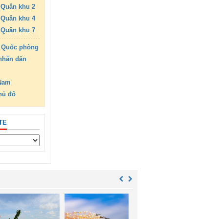
Quân khu 2
Quân khu 4
Quân khu 7
 Quốc phòng
nhân dân
 Nam
hủ đô
TE