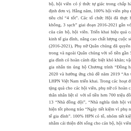
bộ, hội viên có ý thức tự giác trong chấp 
định đơn vị. Hằng năm, 100% hội viên phụ n
tiêu chí “4 tốt”. Các tổ chức Hội đã thự
không, 3 sạch” giai đoạn 2016-2021 gắn v
của cán bộ, hội viên. Triển khai hiệu quả c
kinh tế gia đình, nâng cao chất lượng cuộc
(2016-2021), Phụ nữ Quân chủng đã quyên 
trong và ngoài Quân chủng với số tiền gần 
gia đình có hoàn cảnh đặc biệt khó khăn; 
gia nhắn tin ủng hộ Chương trình “Đồng 
2020 và hưởng ứng chủ đề năm 2019 “An t
LHPN Việt Nam triển khai. Trong các hoạt đ
tặng quà cho các hội viên, phụ nữ có hoàn
thân nhân liệt sĩ với số tiền hơn 700 triệu 
13 “Nhà đồng đội”, “Nhà nghĩa tình hội viê
hiện tốt phong trào “Ngày tiết kiệm vì phụ 
tế gia đình”. 100% HPN có tổ, nhóm tiết k
nhằm cải thiện đời sống cho cán bộ, hội viên