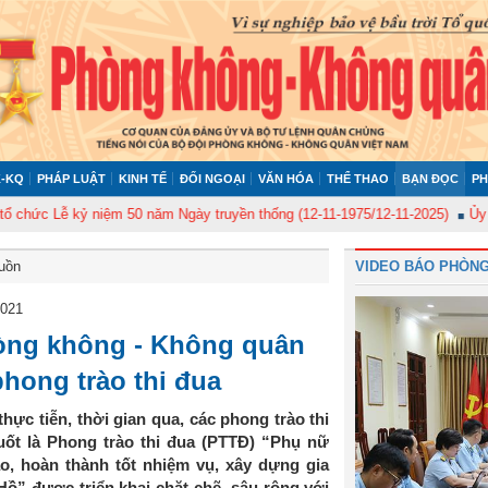
-KQ
PHÁP LUẬT
KINH TẾ
ĐỐI NGOẠI
VĂN HÓA
THỂ THAO
BẠN ĐỌC
PH
 Lễ kỷ niệm 50 năm Ngày truyền thống (12-11-1975/12-11-2025)
Ủy ban Ki
buồn
VIDEO BÁO PHÒNG
2021
ng không - Không quân
phong trào thi đua
hực tiễn, thời gian qua, các phong trào thi
ốt là Phong trào thi đua (PTTĐ) “Phụ nữ
, hoàn thành tốt nhiệm vụ, xây dựng gia
ồ” được triển khai chặt chẽ, sâu rộng với