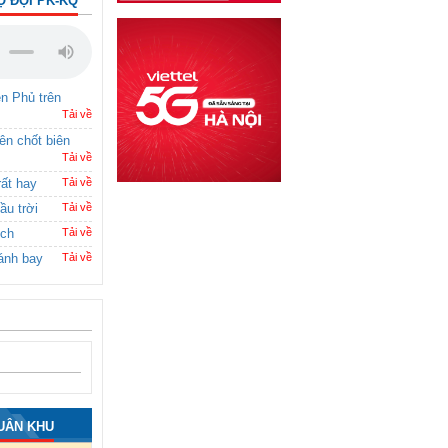
Ộ ĐỘI PK-KQ
ên Phủ trên
Tải về
rên chốt biên
Tải về
rất hay
Tải về
ầu trời
Tải về
ích
Tải về
ánh bay
Tải về
UÂN KHU