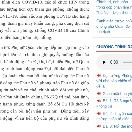
ình hình dịch COVID-19, các tổ chức HPN trong
Chính trị, tinh thần 
trọng góp phần làm 
ực lượng tích cực tham gia phòng, chống dịch;
"Hà Nội - Điện Biên 
 COVID-19, tiêm vắc xin phòng COVID cho hàng
Cảnh giác trước nhữ
ủng; tham gia may khẩu trang, pha dung dịch sát
chống phá Quân đội 
uỹ vắc xin phòng, chống COVID-19 của Chính
thù địch
ố tiền hàng trăm triệu đồng.
CHƯƠNG TRÌNH R
an tới, Phụ nữ Quân chủng tiếp tục tập trung vào
ực hiện các chỉ thị, nghị quyết, hướng dẫn của
ình hành động của Đại hội đại biểu Phụ nữ Quân
ơng trình hành động của Đại hội đại biểu Phụ nữ
 tập huấn cho cán bộ phụ trách công tác Phụ nữ
Đại tướng Phùn
với nhà báo chiến sĩ
ề công tác Phụ nữ và phong trào Phụ nữ để giúp
để lại
g tin mới về cơ chế, chính sách đối với phụ nữ,
Xanh mãi tình yê
Đ “Phụ nữ Quân chủng PK-KQ trí tuệ, bản lĩnh,
Bài 1: Tổ 3 ngườ
nh hạnh phúc, xứng danh Bộ đội Cụ Hồ thời kỳ
không cũ
 trong cán bộ, hội viên phụ nữ. Đồng thời, xây
Bài 2: Truyền c
nh động Vì sự tiến bộ của phụ nữ và Bình đẳng
những nhân tố điển 
Bài 3: Nối dài m