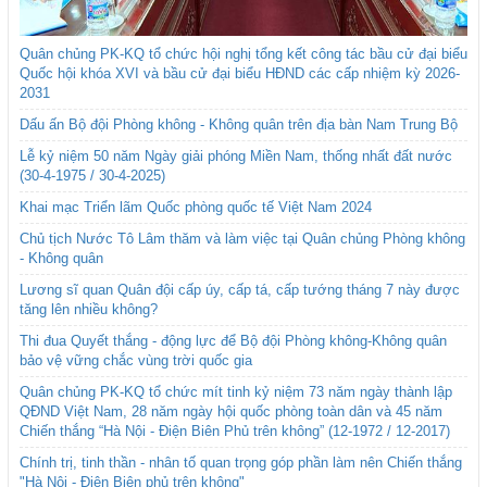
Quân chủng PK-KQ tổ chức hội nghị tổng kết công tác bầu cử đại biểu
Quốc hội khóa XVI và bầu cử đại biểu HĐND các cấp nhiệm kỳ 2026-
2031
Dấu ấn Bộ đội Phòng không - Không quân trên địa bàn Nam Trung Bộ
Lễ kỷ niệm 50 năm Ngày giải phóng Miền Nam, thống nhất đất nước
(30-4-1975 / 30-4-2025)
Khai mạc Triển lãm Quốc phòng quốc tế Việt Nam 2024
Chủ tịch Nước Tô Lâm thăm và làm việc tại Quân chủng Phòng không
- Không quân
Lương sĩ quan Quân đội cấp úy, cấp tá, cấp tướng tháng 7 này được
tăng lên nhiều không?
Thi đua Quyết thắng - động lực để Bộ đội Phòng không-Không quân
bảo vệ vững chắc vùng trời quốc gia
Quân chủng PK-KQ tổ chức mít tinh kỷ niệm 73 năm ngày thành lập
QĐND Việt Nam, 28 năm ngày hội quốc phòng toàn dân và 45 năm
Chiến thắng “Hà Nội - Điện Biên Phủ trên không” (12-1972 / 12-2017)
Chính trị, tinh thần - nhân tố quan trọng góp phần làm nên Chiến thắng
"Hà Nội - Điện Biên phủ trên không"