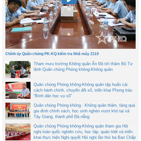
Chính ủy Quân chủng PK-KQ kiểm tra Nhà máy Z119
Tham mưu trưởng Không quân Ấn Độ tới thăm Bộ Tư
lệnh Quân chủng Phòng không-Không quân
Quân chủng Phòng không-Không quân tập huấn cải
cách hành chính, chuyển đổi số, triển khai Phong trào
“Bình dân học vụ số”
Quân chủng Phòng không - Không quân thăm, tặng quà
gia đình chính sách, học sinh nghèo vượt khó tại xã
Tây Giang, thành phố Đà nẵng
Quân chủng Phòng không-Không quân tham gia Hội
nghị toàn quốc nghiên cứu, học tập, quán triệt và triển
khai thực hiện Nghị quyết Hội nghị lần thứ ba Ban Chấp