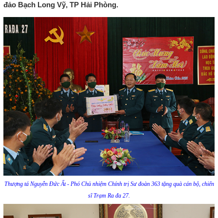
đảo Bạch Long Vỹ, TP Hải Phòng.
Thượng tá Nguyễn Đức Ất - Phó Chủ nhiệm Chính trị Sư đoàn 363 tặng quà cán bộ, chiến
sĩ Trạm Ra đa 27.