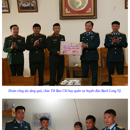
Đoàn công tác tặng quà, chúc Tết Ban Chỉ huy quân sự huyện đảo Bạch Long Vỹ.