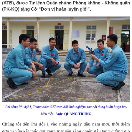
(ATB), được Tư lệnh Quân chủng Phòng không - Không quân
(PK-KQ) tặng Cờ “Đơn vị huấn luyện giỏi”.
Phi công Phi đội 1, Trung đoàn 927 trao đổi kinh nghiệm sau nội dung huấn luyện bay
biểu diễn.
Ảnh: QUANG TRUNG
Chúng tôi đến Phi đội 1 vào những ngày đầu năm mới, thời điểm
đơn vị vừa kết thúc đợt canh trực sẵn sàng chiến đấu tăng cường dịp