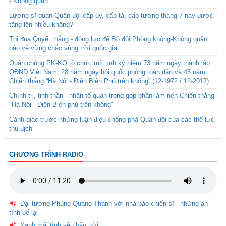
- Không quân
Lương sĩ quan Quân đội cấp úy, cấp tá, cấp tướng tháng 7 này được
tăng lên nhiều không?
Thi đua Quyết thắng - động lực để Bộ đội Phòng không-Không quân
bảo vệ vững chắc vùng trời quốc gia
Quân chủng PK-KQ tổ chức mít tinh kỷ niệm 73 năm ngày thành lập
QĐND Việt Nam, 28 năm ngày hội quốc phòng toàn dân và 45 năm
Chiến thắng “Hà Nội - Điện Biên Phủ trên không” (12-1972 / 12-2017)
Chính trị, tinh thần - nhân tố quan trọng góp phần làm nên Chiến thắng
"Hà Nội - Điện Biên phủ trên không"
Cảnh giác trước những luận điệu chống phá Quân đội của các thế lực
thù địch
CHƯƠNG TRÌNH RADIO
Đại tướng Phùng Quang Thanh với nhà báo chiến sĩ - những ân
tình để lại
Xanh mãi tình yêu bầu trời