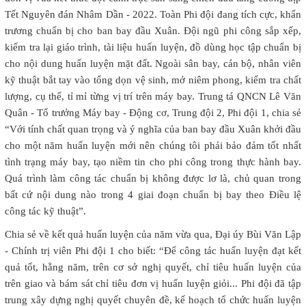
Tết Nguyên đán Nhâm Dần - 2022. Toàn Phi đội đang tích cực, khẩn
trương chuẩn bị cho ban bay đầu Xuân. Đội ngũ phi công sắp xếp,
kiểm tra lại giáo trình, tài liệu huấn luyện, đồ dùng học tập chuẩn bị
cho nội dung huấn luyện mặt đất. Ngoài sân bay, cán bộ, nhân viên
kỹ thuật bắt tay vào tổng dọn vệ sinh, mở niêm phong, kiểm tra chất
lượng, cụ thể, tỉ mỉ từng vị trí trên máy bay. Trung tá QNCN Lê Văn
Quân - Tổ trưởng Máy bay - Động cơ, Trung đội 2, Phi đội 1, chia sẻ
“Với tính chất quan trọng và ý nghĩa của ban bay đầu Xuân khởi đầu
cho một năm huấn luyện mới nên chúng tôi phải bảo đảm tốt nhất
tình trạng máy bay, tạo niềm tin cho phi công trong thực hành bay.
Quá trình làm công tác chuẩn bị không được lơ là, chủ quan trong
bất cứ nội dung nào trong 4 giai đoạn chuẩn bị bay theo Điều lệ
công tác kỹ thuật”.
Chia sẻ về kết quả huấn luyện của năm vừa qua, Đại úy Bùi Văn Lập
- Chính trị viên Phi đội 1 cho biết: “Để công tác huấn luyện đạt kết
quả tốt, hằng năm, trên cơ sở nghị quyết, chỉ tiêu huấn luyện của
trên giao và bám sát chỉ tiêu đơn vị huấn luyện giỏi... Phi đội đã tập
trung xây dựng nghị quyết chuyên đề, kế hoạch tổ chức huấn luyện