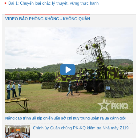
Bài 1: Chuyển loại chắc lý thuyết, vững thực hành
VIDEO BÁO PHÒNG KHÔNG - KHÔNG QUÂN
Nâng cao trình độ kíp chiến đấu sở chỉ huy trung đoàn ra đa cảnh giới
Chính ủy Quân chủng PK-KQ kiểm tra Nhà máy Z119