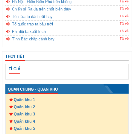
Hà Nội - Điện Biên Phủ trên không
Tải về
Chiến sĩ Ra đa trên chốt biên thùy
Tải về
Tên lửa ta đánh rất hay
Tải về
Tổ quốc trao ta bầu trời
Tải về
Phi đội ta xuất kích
Tải về
Tình Bác chắp cánh bay
Tải về
THỜI TIẾT
TỈ GIÁ
QUÂN CHỦNG - QUÂN KHU
Quân khu 1
Quân khu 2
Quân khu 3
Quân khu 4
Quân khu 5