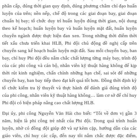
phân cấp, đúng thời gian quy định, đúng phương châm chỉ đạo huấn
luyện của trên; nền nếp, chế độ trong các giai đoạn bay, giai đoạn
chuẩn bị bay; tổ chức duy trì huấn luyện đúng thời gian, nội dung
theo kế hoạch; huấn luyện bay và huấn luyện mặt đất, huấn luyện
chuyên ngành được thực hiện đan xen. Trong những thời điểm thời
tiết xấu chưa triển khai HLB, Phi đội chủ động đề nghị cấp trên
chuyển sang kế hoạch huấn luyện mặt đất. Sau mỗi chuyến bay, ban
bay, chỉ huy Phi đội đều nắm chắc chất lượng từng máy bay, trình độ
của các phi công và cán bộ, nhân viên kỹ thuật hàng không để kịp
thời rút kinh nghiệm, chấn chỉnh những hạn chế, sai sót để những
chuyến bay, ban bay tiếp theo đạt kết quả tốt hơn. Đồng thời định kỳ
tổ chức kiểm tra lý thuyết và thực hành để đánh giá đúng trình độ
của phi công, nhân viên kỹ thuật hàng không… làm cơ sở để chỉ huy
Phi đội có biện pháp nâng cao chất lượng HLB.
Đại úy, phi công Nguyễn Văn Hải cho biết: “Tôi về đơn vị gần 3
năm, hiện là phi công trẻ nhất của Phi đội. Trong quá trình huấn
luyện, nhờ có đồng đội giúp đỡ và sự kèm cặp, hướng dẫn của các
giáo viên, chỉ huy các cấp, đến nay tôi nắm chắc được đặc điểm,