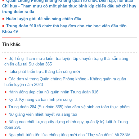
Quân chủng Phòng không-Không quân tổ chức Diễn tập, hội thao
Chỉ huy - Tham mưu có một phần thực binh kíp chiến đấu sở chỉ huy
trung đoàn ra đa
Huấn luyện giỏi để sẵn sàng chiến đấu
Trung đoàn 910 tổ chức thả bay đơn cho các học viên đầu tiên
Khóa 49
Tin khác
Bộ Tổng Tham mưu kiểm tra luyện tập chuyển trạng thái sẵn sàng
chiến đấu tại Sư đoàn 365
Italia phát triển trực thăng tấn công mới
Các đơn vị trong Quân chủng Phòng không - Không quân ra quân
huấn luyện năm 2023
Hành động đẹp của nữ quân nhân Trung đoàn 916
Kỳ 3: Kỹ năng và bản lĩnh phi công
Trung đoàn 284 (Sư đoàn 365) bảo đảm vệ sinh an toàn thực phẩm
Nữ giảng viên nhiệt huyết và sáng tạo
Nâng cao chất lượng xây dựng chính quy, quản lý kỷ luật ở Trung
đoàn 291
Nga phát triển tên lửa chống tăng mới cho "Thợ săn đêm" Mi-28NM