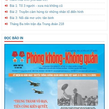
Bài 1: Tổ 3 người - xưa mà không cũ
Bài 2: Truyền cảm hứng từ những nhân tố điển hình
Bài 3: Nối dài mơ ước tân binh
Tháng Ba trên trận địa Trung đoàn 218
ĐỌC BÁO IN