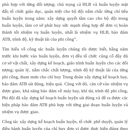
phù hợp với từng đối tượng; chú trọng cả HLB và huấn luyện mặt
đất; tổ chức giáo dục, quán triệt cho bộ đội nắm chắc từng chỉ tiêu
huấn luyện trong năm; xây dựng quyết tâm cao cho bộ đội trong
huấn luyện, làm cơ sở phát huy sức mạnh tổng hợp để đơn vị hoàn
thành tốt nhiệm vụ huấn luyện, nhất là nhiệm vụ HLB, bảo đảm
ATB, trình độ, kỹ thuật lái của phi công”.
Tìm hiểu về công tác huấn luyện chúng tôi được biết, hằng năm
trước khi bước vào huấn luyện, đơn vị đều tổ chức củng cố đầy đủ
cơ sở vật chất, xây dựng kế hoạch, giáo trình huấn luyện cho các đối
tượng; quản lý, nắm chắc chất lượng, trình độ kỹ thuật lái của từng
phi công, tham mưu cho chỉ huy Trung đoàn xây dựng kế hoạch bay,
bảo đảm ATB sát đúng, hiệu quả. Cùng với đó, căn cứ vào nhiệm vụ
được giao, khả năng bảo đảm về máy bay, khí tài, trình độ phi công,
Phi đội đã xây dựng kế hoạch huấn luyện sát đúng và đề ra được các
biện pháp bảo đảm ATB phù hợp với từng giai đoạn huấn luyện và
nhiệm vụ được giao.
Công tác xây dựng kế hoạch huấn luyện, tổ chức phê duyệt, quản lý
điều hành huấn luyện của chỉ huy đơn vị được thực hiện đúng theo