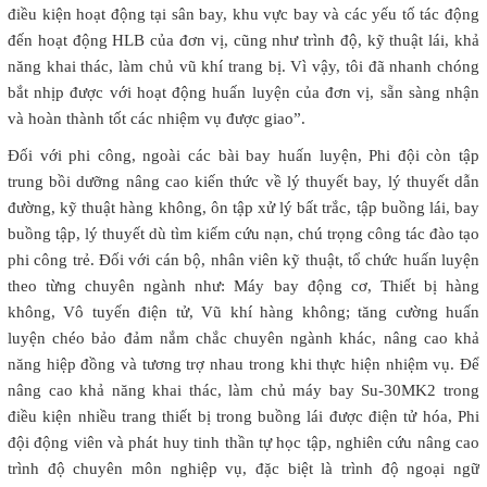
điều kiện hoạt động tại sân bay, khu vực bay và các yếu tố tác động
đến hoạt động HLB của đơn vị, cũng như trình độ, kỹ thuật lái, khả
năng khai thác, làm chủ vũ khí trang bị. Vì vậy, tôi đã nhanh chóng
bắt nhịp được với hoạt động huấn luyện của đơn vị, sẵn sàng nhận
và hoàn thành tốt các nhiệm vụ được giao”.
Đối với phi công, ngoài các bài bay huấn luyện, Phi đội còn tập
trung bồi dưỡng nâng cao kiến thức về lý thuyết bay, lý thuyết dẫn
đường, kỹ thuật hàng không, ôn tập xử lý bất trắc, tập buồng lái, bay
buồng tập, lý thuyết dù tìm kiếm cứu nạn, chú trọng công tác đào tạo
phi công trẻ. Đối với cán bộ, nhân viên kỹ thuật, tổ chức huấn luyện
theo từng chuyên ngành như: Máy bay động cơ, Thiết bị hàng
không, Vô tuyến điện tử, Vũ khí hàng không; tăng cường huấn
luyện chéo bảo đảm nắm chắc chuyên ngành khác, nâng cao khả
năng hiệp đồng và tương trợ nhau trong khi thực hiện nhiệm vụ. Để
nâng cao khả năng khai thác, làm chủ máy bay Su-30MK2 trong
điều kiện nhiều trang thiết bị trong buồng lái được điện tử hóa, Phi
đội động viên và phát huy tinh thần tự học tập, nghiên cứu nâng cao
trình độ chuyên môn nghiệp vụ, đặc biệt là trình độ ngoại ngữ