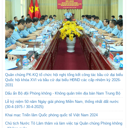
Quân chủng PK-KQ tổ chức hội nghị tổng kết công tác bầu cử đại biểu
Quốc hội khóa XVI và bầu cử đại biểu HĐND các cấp nhiệm kỳ 2026-
2031
Dấu ấn Bộ đội Phòng không - Không quân trên địa bàn Nam Trung Bộ
Lễ kỷ niệm 50 năm Ngày giải phóng Miền Nam, thống nhất đất nước
(30-4-1975 / 30-4-2025)
Khai mạc Triển lãm Quốc phòng quốc tế Việt Nam 2024
Chủ tịch Nước Tô Lâm thăm và làm việc tại Quân chủng Phòng không