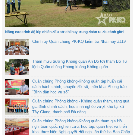
Nâng cao trình độ kíp chiến đấu sở chỉ huy trung đoàn ra đa cảnh giới
Chính ủy Quân chủng PK-KQ kiểm tra Nhà máy Z119
Tham mưu trưởng Không quân Ấn Độ tới thăm Bộ Tư
lệnh Quân chủng Phòng không-Không quân
Quân chủng Phòng không-Không quân tập huấn cải
cách hành chính, chuyển đổi số, triển khai Phong trào
“Bình dân học vụ số”
Quân chủng Phòng không - Không quân thăm, tặng quà
gia đình chính sách, học sinh nghèo vượt khó tại xã
Tây Giang, thành phố Đà nẵng
Quân chủng Phòng không-Không quân tham gia Hội
nghị toàn quốc nghiên cứu, học tập, quán triệt và triển
khai thực hiện Nghị quyết Hội nghị lần thứ ba Ban Chấp