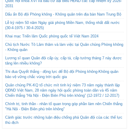
Quốc hội khóa XVI và bầu cử đại biểu HĐND các cấp nhiệm kỳ 2026-
2031
Dấu ấn Bộ đội Phòng không - Không quân trên địa bàn Nam Trung Bộ
Lễ kỷ niệm 50 năm Ngày giải phóng Miền Nam, thống nhất đất nước
(30-4-1975 / 30-4-2025)
Khai mạc Triển lãm Quốc phòng quốc tế Việt Nam 2024
Chủ tịch Nước Tô Lâm thăm và làm việc tại Quân chủng Phòng không
- Không quân
Lương sĩ quan Quân đội cấp úy, cấp tá, cấp tướng tháng 7 này được
tăng lên nhiều không?
Thi đua Quyết thắng - động lực để Bộ đội Phòng không-Không quân
bảo vệ vững chắc vùng trời quốc gia
Quân chủng PK-KQ tổ chức mít tinh kỷ niệm 73 năm ngày thành lập
QĐND Việt Nam, 28 năm ngày hội quốc phòng toàn dân và 45 năm
Chiến thắng “Hà Nội - Điện Biên Phủ trên không” (12-1972 / 12-2017)
Chính trị, tinh thần - nhân tố quan trọng góp phần làm nên Chiến thắng
"Hà Nội - Điện Biên phủ trên không"
Cảnh giác trước những luận điệu chống phá Quân đội của các thế lực
thù địch