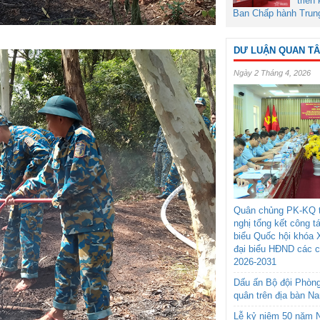
triển
Ban Chấp hành Trun
DƯ LUẬN QUAN T
Ngày 2 Tháng 4, 2026
Quân chủng PK-KQ t
nghị tổng kết công t
biểu Quốc hội khóa 
đại biểu HĐND các 
2026-2031
Dấu ấn Bộ đội Phòn
quân trên địa bàn N
Lễ kỷ niệm 50 năm N