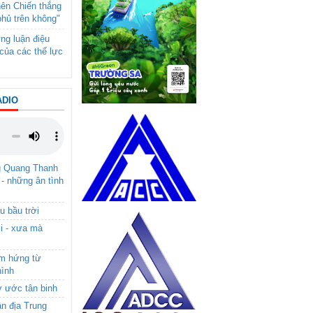
nên Chiến thắng
phủ trên không"
ng luận điệu
của các thế lực
ADIO
g Quang Thanh
 - những ân tình
u bầu trời
i - xưa mà
ảm hứng từ
hình
ơ ước tân binh
ận địa Trung