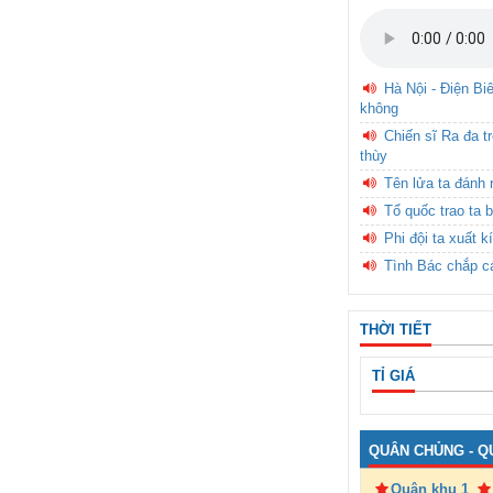
Hà Nội - Điện Bi
không
Chiến sĩ Ra đa t
thùy
Tên lửa ta đánh 
Tổ quốc trao ta b
Phi đội ta xuất k
Tình Bác chắp c
THỜI TIẾT
TỈ GIÁ
QUÂN CHỦNG - Q
Quân khu 1