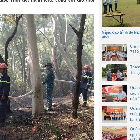
Nâng cao trình độ kíp
giới
Chín
Z119
Tham
Tư l
Quân
cách 
trào 
Quân
quà g
tại x
Quân
nghị 