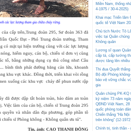
Miền Nam, thống nhấ
4-1975 / 30-4-2025)
Khai mạc Triển lãm
với các lực lượng tham gia chữa cháy rừng.
quốc tế Việt Nam 20
Chủ tịch Nước Tô L
rí của cấp trên,Trung đoàn 295, Sư đoàn 363 đã
việc tại Quân chủng
 Trần Quốc Đạt - Phó Trung đoàn trưởng, Tham
Không quân
 có mặt tại hiện trường cùng với các lực lượng
Lương sĩ quan Quân 
g nóng, hiểm nguy, cán bộ, chiến sĩ đơn vị cùng
cấp tá, cấp tướng t
các tổ, bằng những dụng cụ thủ công như: Câu
được tăng lên nhiều
i... bình tĩnh phát đường băng cản lửa, khoanh
Thi đua Quyết thắng 
g khu vực khác. Đồng thời, triển khai vòi rồng
Bộ đội Phòng không
bảo vệ vững chắc vù
i men xuống các khu vực cháy để phun nước rập
gia
Quân chủng PK-KQ t
háy đã được dập tắt hoàn toàn, bảo đảm an toàn
kỷ niệm 73 năm ngày
QĐND Việt Nam, 28 
bị. Việc làm của cán bộ, chiến sĩ Trung đoàn 295
quốc phòng toàn dâ
ính quyền và nhân dân địa phương, góp phần tô
Chiến thắng “Hà Nội 
 chiến sĩ Phòng không - Không quân ưu tú".
trên không” (12-1972
Chính trị, tinh thần 
Tin, ảnh: CAO THANH ĐÔNG