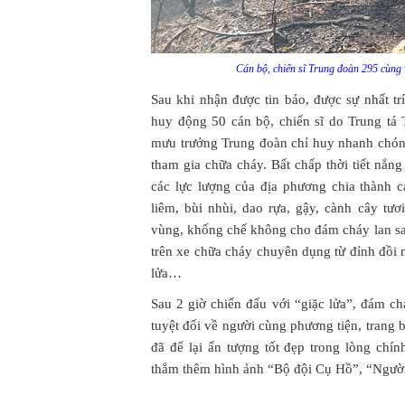
Cán bộ, chiến sĩ Trung đoàn 295 cùng 
Sau khi nhận được tin báo, được sự nhất t
huy động 50 cán bộ, chiến sĩ do Trung tá
mưu trưởng Trung đoàn chỉ huy nhanh chóng
tham gia chữa cháy. Bất chấp thời tiết nắn
các lực lượng của địa phương chia thành 
liêm, bùi nhùi, dao rựa, gậy, cành cây tươ
vùng, khống chế không cho đám cháy lan san
trên xe chữa cháy chuyên dụng từ đỉnh đồ
lửa…
Sau 2 giờ chiến đấu với “giặc lửa”, đám c
tuyệt đối về người cùng phương tiện, trang 
đã để lại ấn tượng tốt đẹp trong lòng ch
thắm thêm hình ảnh “Bộ đội Cụ Hồ”, “Người