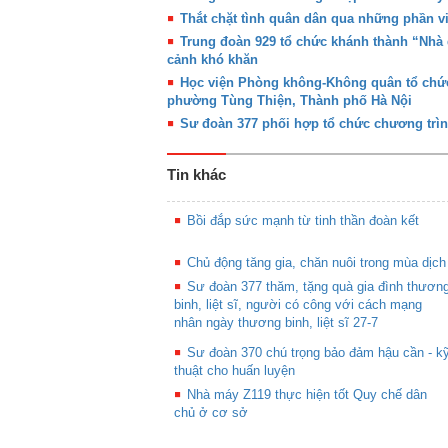
Thắt chặt tình quân dân qua những phần việ
Trung đoàn 929 tổ chức khánh thành “Nhà 
cảnh khó khăn
Học viện Phòng không-Không quân tổ chức
phường Tùng Thiện, Thành phố Hà Nội
Sư đoàn 377 phối hợp tổ chức chương trì
Tin khác
Bồi đắp sức mạnh từ tinh thần đoàn kết
Chủ động tăng gia, chăn nuôi trong mùa dịch
Sư đoàn 377 thăm, tặng quà gia đình thươn
binh, liệt sĩ, người có công với cách mạng
nhân ngày thương binh, liệt sĩ 27-7
Sư đoàn 370 chú trọng bảo đảm hậu cần - k
thuật cho huấn luyện
Nhà máy Z119 thực hiện tốt Quy chế dân
chủ ở cơ sở