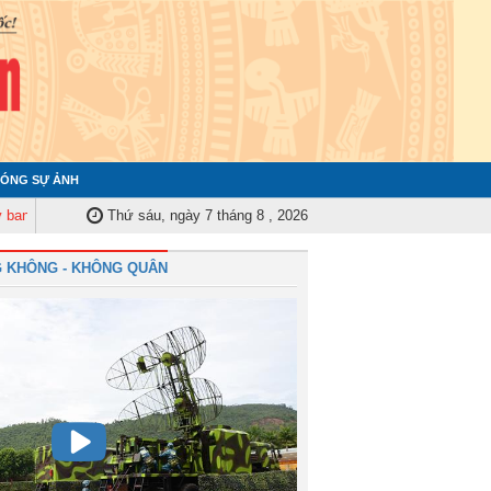
ÓNG SỰ ẢNH
iểm tra Quân ủy Trung ương tập huấn nghiệp vụ công tác kiểm tra, giám sát
Thứ sáu, ngày 7 tháng 8 , 2026
 KHÔNG - KHÔNG QUÂN