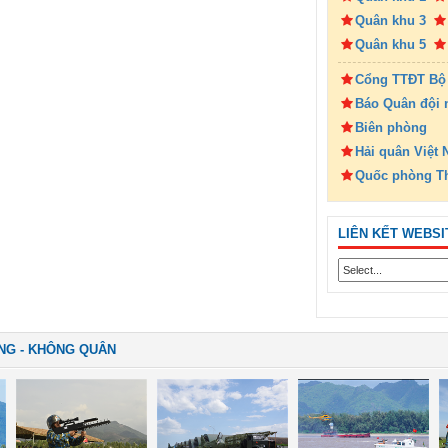
Quân khu 3
Quân khu 5
Cổng TTĐT Bộ
Báo Quân đội 
Biên phòng
Hải quân Việt
Quốc phòng T
LIÊN KẾT WEBSI
NG - KHÔNG QUÂN