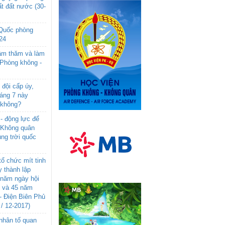
t đất nước (30-
 Quốc phòng
24
âm thăm và làm
 Phòng không -
đội cấp úy,
háng 7 này
 không?
- động lực để
-Không quân
ng trời quốc
ổ chức mít tinh
 thành lập
năm ngày hội
n và 45 năm
- Điện Biên Phủ
 / 12-2017)
- nhân tố quan