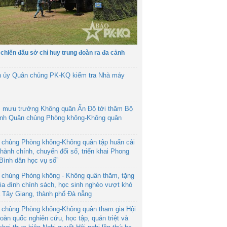
 chiến đấu sở chỉ huy trung đoàn ra đa cảnh
h ủy Quân chủng PK-KQ kiểm tra Nhà máy
 mưu trưởng Không quân Ấn Độ tới thăm Bộ
ệnh Quân chủng Phòng không-Không quân
 chủng Phòng không-Không quân tập huấn cải
hành chính, chuyển đổi số, triển khai Phong
“Bình dân học vụ số”
 chủng Phòng không - Không quân thăm, tặng
ia đình chính sách, học sinh nghèo vượt khó
ã Tây Giang, thành phố Đà nẵng
 chủng Phòng không-Không quân tham gia Hội
toàn quốc nghiên cứu, học tập, quán triệt và