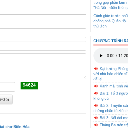
trọng góp phần làm 
"Hà Nội - Điện Biên 
Cảnh giác trước nhữ
chống phá Quân đội 
thù địch
CHƯƠNG TRÌNH R
Đại tướng Phùn
với nhà báo chiến sĩ
để lại
Xanh mãi tình yê
Bài 1: Tổ 3 ngườ
không cũ
Gửi
Bài 2: Truyền c
những nhân tố điển 
Bài 3: Nối dài m
Tháng Ba trên tr
tại chợ Biên Hòa