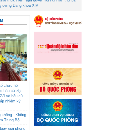
 khai thực hiện Nghị quyết Hội nghị lần thứ ba
g ương Đảng khóa XIV
ÂM
ổ chức hội
ác bầu cử đại
XVI và bầu cử
cấp nhiệm kỳ
g không - Không
am Trung Bộ
gày giải phóng