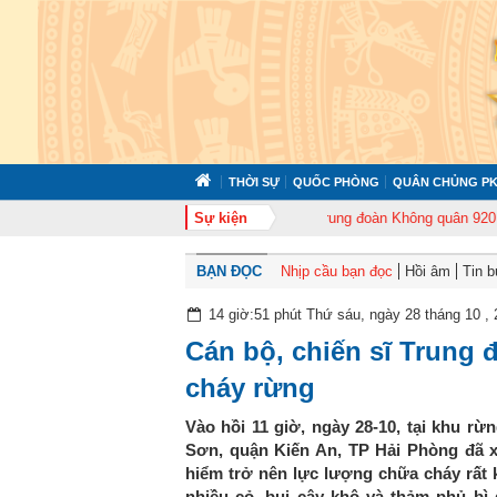
THỜI SỰ
QUỐC PHÒNG
QUÂN CHỦNG PK
372 tổ chức tập huấn cán bộ năm 2026
Sự kiện
Trung đoàn Không quân 920 tổ chứ
BẠN ĐỌC
Nhịp cầu bạn đọc
Hồi âm
Tin 
14 giờ:51 phút Thứ sáu, ngày 28 tháng 10 ,
Cán bộ, chiến sĩ Trung 
cháy rừng
Vào hồi 11 giờ, ngày 28-10, tại khu r
Sơn, quận Kiến An, TP Hải Phòng đã xả
hiểm trở nên lực lượng chữa cháy rất 
nhiều cỏ, bụi cây khô và thảm phủ bì d