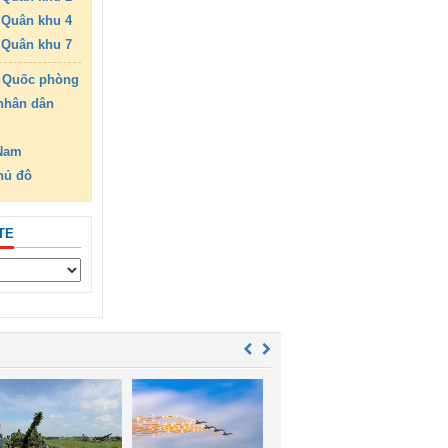
Quân khu 4
Quân khu 7
 Quốc phòng
nhân dân
 Nam
hủ đô
TE