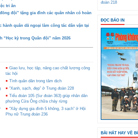
đoàn 218
c tri ân
đồng đội” tặng gia đình các quân nhân có hoàn
ĐỌC BÁO IN
 hành quân dã ngoại làm công tác dân vận tại
nh “Học kỳ trong Quân đội” năm 2026
Giao lưu, học tập, nâng cao chất lượng công
tác hội
Tình quân dân trong tâm dịch
g
“Xanh, sạch, đẹp” ở Trung đoàn 228
Tiểu đoàn 105 (Sư đoàn 363) giúp nhân dân
phường Cửa Ông chữa cháy rừng
ỹ
“Xây dựng gia đình 5 không, 3 sạch” ở Hội
Phụ nữ Trung đoàn 236
BÀI HÁT HAY VỀ B