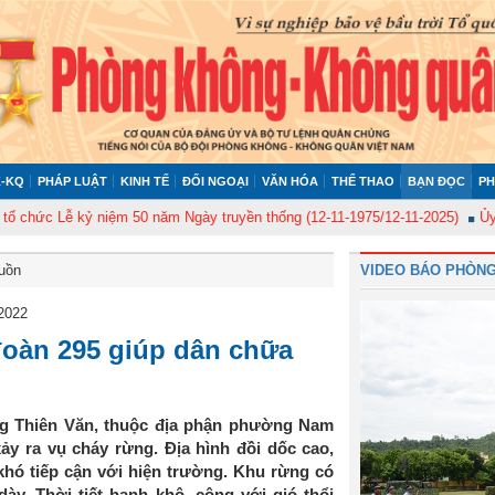
-KQ
PHÁP LUẬT
KINH TẾ
ĐỐI NGOẠI
VĂN HÓA
THỂ THAO
BẠN ĐỌC
PH
c Lễ kỷ niệm 50 năm Ngày truyền thống (12-11-1975/12-11-2025)
Ủy ban K
buồn
VIDEO BÁO PHÒNG
 2022
đoàn 295 giúp dân chữa
ừng Thiên Văn, thuộc địa phận phường Nam
y ra vụ cháy rừng. Địa hình đồi dốc cao,
khó tiếp cận với hiện trường. Khu rừng có
ày. Thời tiết hanh khô, cộng với gió thổi