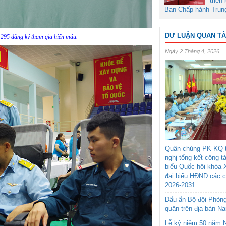
triển
Ban Chấp hành Trun
DƯ LUẬN QUAN T
295 đăng ký tham gia hiến máu.
Ngày 2 Tháng 4, 2026
Quân chủng PK-KQ t
nghị tổng kết công t
biểu Quốc hội khóa 
đại biểu HĐND các 
2026-2031
Dấu ấn Bộ đội Phòn
quân trên địa bàn N
Lễ kỷ niệm 50 năm N