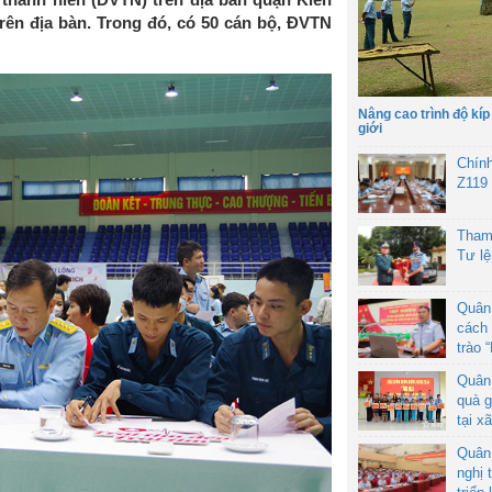
rên địa bàn. Trong đó, có 50 cán bộ, ĐVTN
Nâng cao trình độ kíp
giới
Chín
Z119
Tham
Tư l
Quân
cách 
trào 
Quân
quà g
tại x
Quân
nghị 