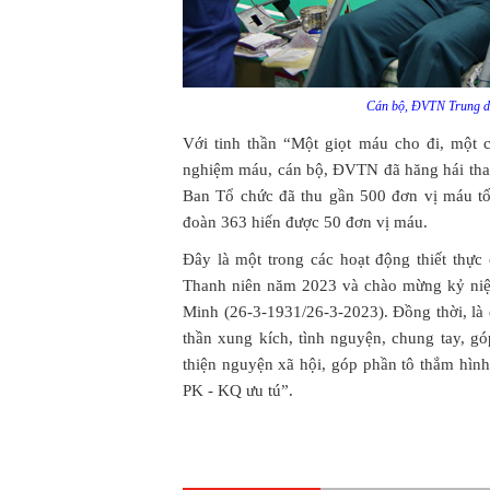
Cán bộ, ĐVTN Trung do
Với tinh thần “Một giọt máu cho đi, một c
nghiệm máu, cán bộ, ĐVTN đã hăng hái tham
Ban Tổ chức đã thu gần 500 đơn vị máu t
đoàn 363 hiến được 50 đơn vị máu.
Đây là một trong các hoạt động thiết thự
Thanh niên năm 2023 và chào mừng kỷ ni
Minh (26-3-1931/26-3-2023). Đồng thời, là
thần xung kích, tình nguyện, chung tay, g
thiện nguyện xã hội, góp phần tô thắm hìn
PK - KQ ưu tú”.