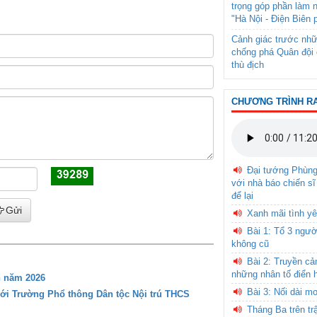
trọng góp phần làm 
"Hà Nội - Điện Biên 
Cảnh giác trước nhữ
chống phá Quân đội 
thù địch
CHƯƠNG TRÌNH R
Đại tướng Phùn
với nhà báo chiến sĩ
để lại
Gửi
Xanh mãi tình yê
Bài 1: Tổ 3 ngườ
không cũ
Bài 2: Truyền c
những nhân tố điển 
n năm 2026
Bài 3: Nối dài m
với Trường Phổ thông Dân tộc Nội trú THCS
Tháng Ba trên tr