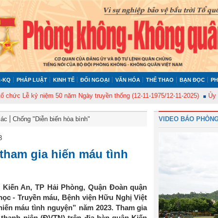
-KQ
PHÁP LUẬT
KINH TẾ
ĐỐI NGOẠI
VĂN HÓA
THỂ THAO
BẠN ĐỌC
PH
Lễ kỷ niệm 50 năm Ngày truyền thống (12-11-1975/12-11-2025)
Ủy ban Kiể
Bác
Chống "Diễn biến hòa bình"
VIDEO BÁO PHÒNG
3
 tham gia hiến máu tình
n Kiến An, TP Hải Phòng, Quận Đoàn quận
học - Truyền máu, Bệnh viện Hữu Nghị Việt
hiến máu tình nguyện” năm 2023. Tham gia
 thanh niên (ĐVTN) trên địa bàn quận Kiến