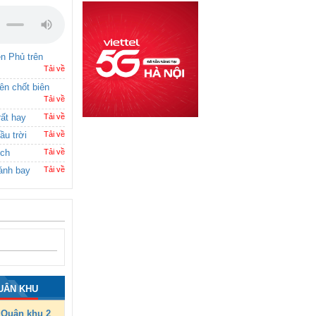
ên Phủ trên
Tải về
rên chốt biên
Tải về
rất hay
Tải về
ầu trời
Tải về
ích
Tải về
ánh bay
Tải về
UÂN KHU
Quân khu 2