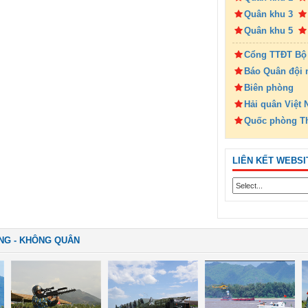
Quân khu 3
Quân khu 5
Cổng TTĐT Bộ
Báo Quân đội 
Biên phòng
Hải quân Việt
Quốc phòng T
LIÊN KẾT WEBSI
NG - KHÔNG QUÂN