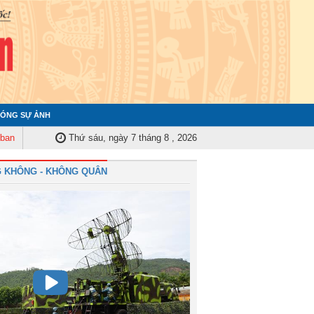
ÓNG SỰ ẢNH
m tra Quân ủy Trung ương tập huấn nghiệp vụ công tác kiểm tra, giám sát 
Thứ sáu, ngày 7 tháng 8 , 2026
 KHÔNG - KHÔNG QUÂN