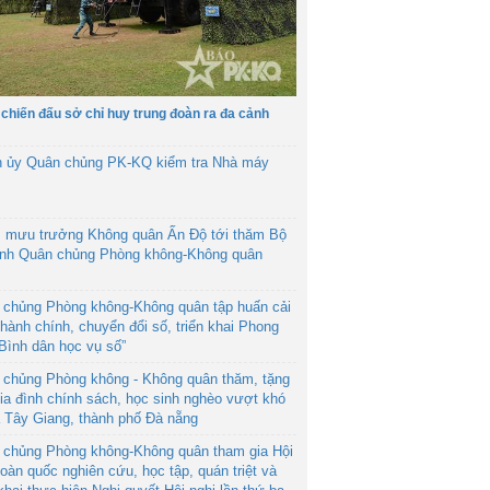
 chiến đấu sở chỉ huy trung đoàn ra đa cảnh
h ủy Quân chủng PK-KQ kiểm tra Nhà máy
 mưu trưởng Không quân Ấn Độ tới thăm Bộ
ệnh Quân chủng Phòng không-Không quân
 chủng Phòng không-Không quân tập huấn cải
hành chính, chuyển đổi số, triển khai Phong
“Bình dân học vụ số”
 chủng Phòng không - Không quân thăm, tặng
ia đình chính sách, học sinh nghèo vượt khó
ã Tây Giang, thành phố Đà nẵng
 chủng Phòng không-Không quân tham gia Hội
toàn quốc nghiên cứu, học tập, quán triệt và