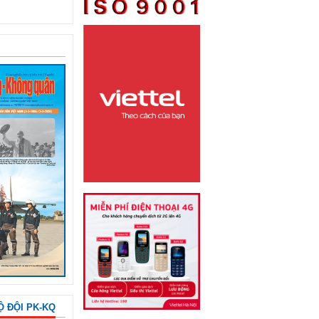
Ộ ĐỘI PK-KQ