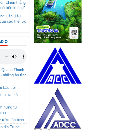
nên Chiến thắng
phủ trên không"
ng luận điệu
của các thế lực
ADIO
g Quang Thanh
 - những ân tình
u bầu trời
i - xưa mà
ảm hứng từ
hình
ơ ước tân binh
ận địa Trung