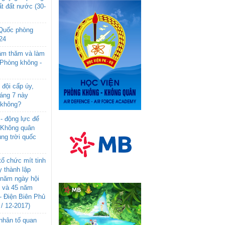
t đất nước (30-
 Quốc phòng
24
âm thăm và làm
 Phòng không -
đội cấp úy,
háng 7 này
 không?
- động lực để
-Không quân
ng trời quốc
ổ chức mít tinh
 thành lập
năm ngày hội
n và 45 năm
- Điện Biên Phủ
 / 12-2017)
- nhân tố quan