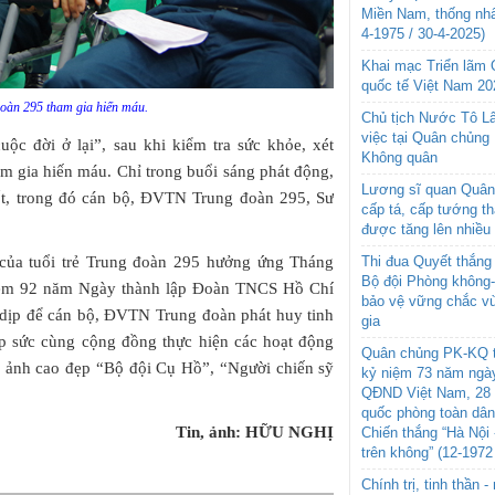
Miền Nam, thống nhấ
4-1975 / 30-4-2025)
Khai mạc Triển lãm
quốc tế Việt Nam 20
àn 295 tham gia hiến máu.
Chủ tịch Nước Tô L
việc tại Quân chủng
uộc đời ở lại”, sau khi kiểm tra sức khỏe, xét
Không quân
 gia hiến máu. Chỉ trong buổi sáng phát động,
Lương sĩ quan Quân 
ốt, trong đó cán bộ, ĐVTN Trung đoàn 295, Sư
cấp tá, cấp tướng t
được tăng lên nhiều
c của tuổi trẻ Trung đoàn 295 hưởng ứng Tháng
Thi đua Quyết thắng 
Bộ đội Phòng không
ệm 92 năm Ngày thành lập Đoàn TNCS Hồ Chí
bảo vệ vững chắc vù
 dịp để cán bộ, ĐVTN Trung đoàn phát huy tinh
gia
óp sức cùng cộng đồng thực hiện các hoạt động
Quân chủng PK-KQ t
h ảnh cao đẹp “Bộ đội Cụ Hồ”, “Người chiến sỹ
kỷ niệm 73 năm ngày
QĐND Việt Nam, 28 
quốc phòng toàn dâ
Tin, ảnh: HỮU NGHỊ
Chiến thắng “Hà Nội 
trên không” (12-1972
Chính trị, tinh thần 