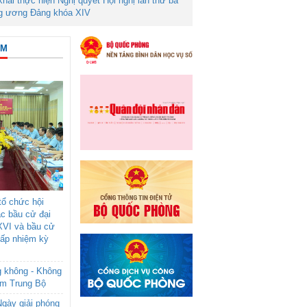
 khai thực hiện Nghị quyết Hội nghị lần thứ ba
g ương Đảng khóa XIV
ÂM
ổ chức hội
ác bầu cử đại
XVI và bầu cử
cấp nhiệm kỳ
g không - Không
am Trung Bộ
gày giải phóng