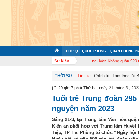
THỜI SỰ
QUỐC PHÒNG
QUÂN CHỦNG PK
2 tổ chức tập huấn cán bộ năm 2026
Sự kiện
Trung đoàn Không quân 920 tổ chức 
THỜI SỰ
Tin tức
Chính trị
Làm theo lời 
20 giờ:7 phút Thứ ba, ngày 21 tháng 3 , 202
Tuổi trẻ Trung đoàn 295
nguyện năm 2023
Sáng 21-3, tại Trung tâm Văn hóa quậ
Kiến an phối hợp với Trung tâm Huyết 
Tiệp, TP Hải Phòng tổ chức “Ngày hội 
Ngày hội có gần 500 cán bộ, đoàn viên