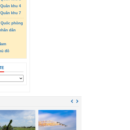
Quân khu 4
Quân khu 7
 Quốc phòng
nhân dân
 Nam
hủ đô
TE