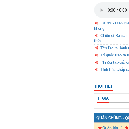
Hà Nội - Điện Bi
không
Chiến sĩ Ra đa t
thùy
Tên lửa ta đánh 
Tổ quốc trao ta b
Phi đội ta xuất k
Tình Bác chắp c
THỜI TIẾT
TỈ GIÁ
QUÂN CHỦNG - Q
Quân khu 1