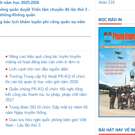
đoàn 218
t năm học 2025-2026
ng quân duyệt Triển lãm chuyên đề lần thứ 3 -
g không-Không quân
ĐỌC BÁO IN
g báo lịch khám tuyển phi công quân sự năm
Nâng cao hiệu quả công tác tuyên truyền
miệng và hoạt động báo cáo viên ở đơn vị
Lính canh trời nơi đầu nguồn điện
Trường Trung cấp Kỹ thuật PK-KQ tổ chức
thi cán bộ quản lý học viên giỏi năm 2020
Quân chủng PK-KQ tổ chức Hội nghị tổng
kết công tác thanh tra, tư pháp, pháp chế năm
2017
Trung đoàn 291 tổ chức Gặp mặt kỷ niệm 65
năm Ngày truyền thống
Giao lưu hữu nghị quốc phòng biên giới Việt
Nam - Lào lần thứ 3
BÀI HÁT HAY VỀ B