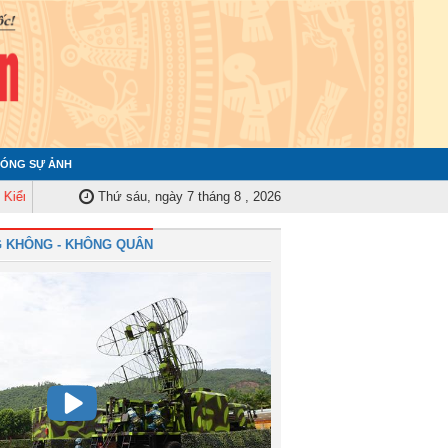
ÓNG SỰ ẢNH
a Quân ủy Trung ương tập huấn nghiệp vụ công tác kiểm tra, giám sát năm 
Thứ sáu, ngày 7 tháng 8 , 2026
 KHÔNG - KHÔNG QUÂN