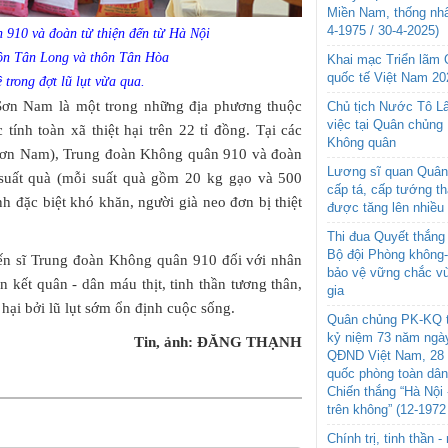
Miền Nam, thống nhấ
4-1975 / 30-4-2025)
 910 và đoàn từ thiện đến từ Hà Nội
hôn Tân Long và thôn Tân Hòa
Khai mạc Triển lãm
quốc tế Việt Nam 20
trong đợt lũ lụt vừa qua.
 Sơn Nam là một trong những địa phương thuộc
Chủ tịch Nước Tô L
việc tại Quân chủng
tính toàn xã thiệt hại trên 22 tỉ đồng. Tại các
Không quân
Sơn Nam), Trung đoàn Không quân 910 và đoàn
Lương sĩ quan Quân 
 suất quà (mỗi suất quà gồm 20 kg gạo và 500
cấp tá, cấp tướng t
h đặc biệt khó khăn, người già neo đơn bị thiệt
được tăng lên nhiều
Thi đua Quyết thắng 
Bộ đội Phòng không
hiến sĩ Trung đoàn Không quân 910 đối với nhân
bảo vệ vững chắc vù
n kết quân - dân máu thịt, tinh thần tương thân,
gia
 hại bởi lũ lụt sớm ổn định cuộc sống.
Quân chủng PK-KQ t
kỷ niệm 73 năm ngày
Tin, ảnh: ĐĂNG THẠNH
QĐND Việt Nam, 28 
quốc phòng toàn dâ
Chiến thắng “Hà Nội 
trên không” (12-1972
Chính trị, tinh thần 