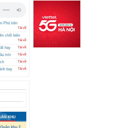
ên Phủ trên
Tải về
rên chốt biên
Tải về
rất hay
Tải về
ầu trời
Tải về
ích
Tải về
ánh bay
Tải về
UÂN KHU
Quân khu 2