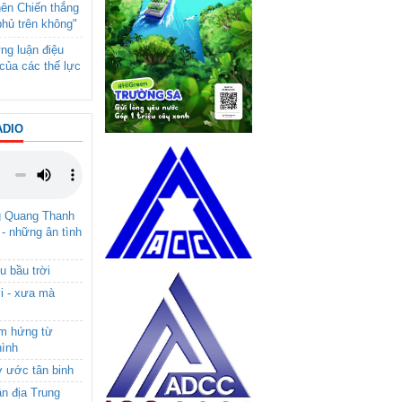
nên Chiến thắng
phủ trên không"
ng luận điệu
của các thế lực
ADIO
g Quang Thanh
 - những ân tình
u bầu trời
i - xưa mà
ảm hứng từ
hình
ơ ước tân binh
ận địa Trung