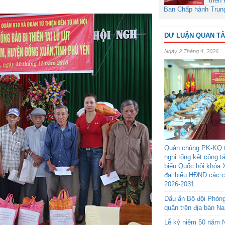
triển
Ban Chấp hành Trun
DƯ LUẬN QUAN T
Ngày 2 Tháng 4, 2026
Quân chủng PK-KQ t
nghị tổng kết công t
biểu Quốc hội khóa 
đại biểu HĐND các 
2026-2031
Dấu ấn Bộ đội Phòn
quân trên địa bàn N
Lễ kỷ niệm 50 năm N