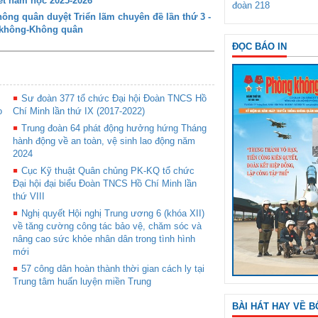
t năm học 2025-2026
đoàn 218
ng quân duyệt Triển lãm chuyên đề lần thứ 3 -
g không-Không quân
ĐỌC BÁO IN
Sư đoàn 377 tổ chức Đại hội Đoàn TNCS Hồ
o
Chí Minh lần thứ IX (2017-2022)
Trung đoàn 64 phát động hưởng hứng Tháng
hành động về an toàn, vệ sinh lao động năm
2024
Cục Kỹ thuật Quân chủng PK-KQ tổ chức
Đại hội đại biểu Đoàn TNCS Hồ Chí Minh lần
thứ VIII
Nghị quyết Hội nghị Trung ương 6 (khóa XII)
về tăng cường công tác bảo vệ, chăm sóc và
nâng cao sức khỏe nhân dân trong tình hình
mới
57 công dân hoàn thành thời gian cách ly tại
Trung tâm huấn luyện miền Trung
BÀI HÁT HAY VỀ B