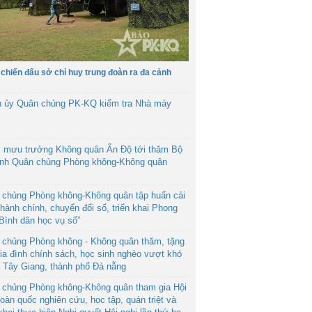
 chiến đấu sở chỉ huy trung đoàn ra đa cảnh
h ủy Quân chủng PK-KQ kiểm tra Nhà máy
 mưu trưởng Không quân Ấn Độ tới thăm Bộ
ệnh Quân chủng Phòng không-Không quân
 chủng Phòng không-Không quân tập huấn cải
hành chính, chuyển đổi số, triển khai Phong
“Bình dân học vụ số”
 chủng Phòng không - Không quân thăm, tặng
ia đình chính sách, học sinh nghèo vượt khó
ã Tây Giang, thành phố Đà nẵng
 chủng Phòng không-Không quân tham gia Hội
toàn quốc nghiên cứu, học tập, quán triệt và