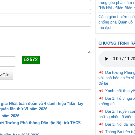
trọng góp phần làm 
"Hà Nội - Điện Biên 
Cảnh giác trước nhữ
chống phá Quân đội 
thù địch
CHƯƠNG TRÌNH R
Đại tướng Phùn
Gửi
với nhà báo chiến sĩ
để lại
Xanh mãi tình yê
Bài 1: Tổ 3 ngườ
iải Nhất toàn đoàn và 4 danh hiệu “Bàn tay
không cũ
 quân lần thứ VI năm 2026
Bài 2: Truyền c
n năm 2026
những nhân tố điển 
với Trường Phổ thông Dân tộc Nội trú THCS
Bài 3: Nối dài m
Tháng Ba trên tr