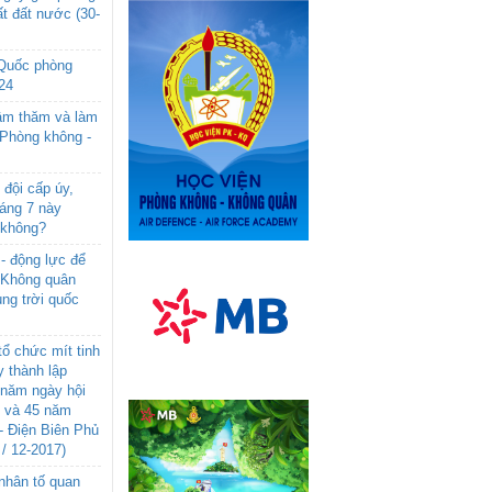
t đất nước (30-
 Quốc phòng
24
âm thăm và làm
 Phòng không -
đội cấp úy,
háng 7 này
 không?
- động lực để
-Không quân
ng trời quốc
ổ chức mít tinh
 thành lập
năm ngày hội
n và 45 năm
- Điện Biên Phủ
 / 12-2017)
- nhân tố quan