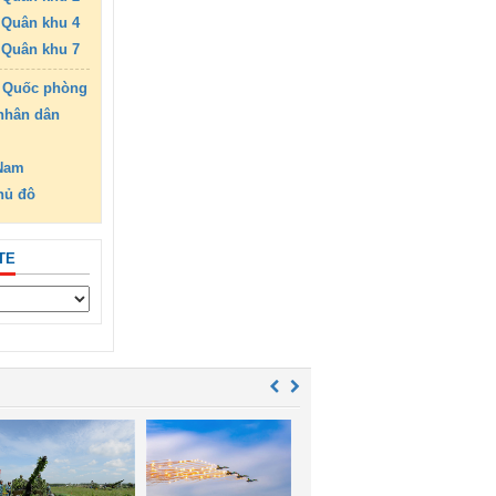
Quân khu 4
Quân khu 7
 Quốc phòng
nhân dân
 Nam
hủ đô
TE