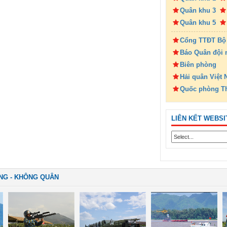
Quân khu 3
Quân khu 5
Cổng TTĐT Bộ
Báo Quân đội 
Biên phòng
Hải quân Việt
Quốc phòng T
LIÊN KẾT WEBSI
NG - KHÔNG QUÂN