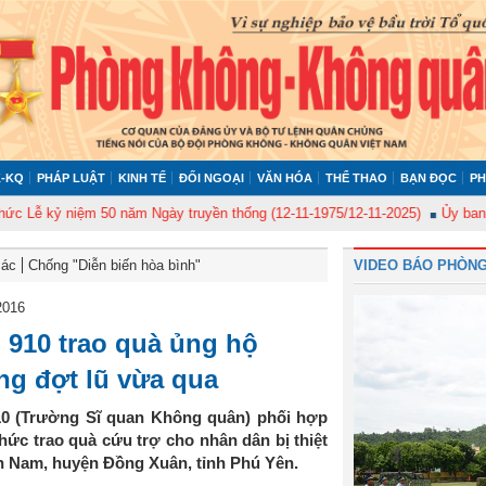
-KQ
PHÁP LUẬT
KINH TẾ
ĐỐI NGOẠI
VĂN HÓA
THỂ THAO
BẠN ĐỌC
PH
ỷ niệm 50 năm Ngày truyền thống (12-11-1975/12-11-2025)
Ủy ban Kiểm tr
Bác
Chống "Diễn biến hòa bình"
VIDEO BÁO PHÒNG
2016
910 trao quà ủng hộ
ong đợt lũ vừa qua
10 (Trường Sĩ quan Không quân) phối hợp
hức trao quà cứu trợ cho nhân dân bị thiệt
ơn Nam, huyện Đồng Xuân, tỉnh Phú Yên.