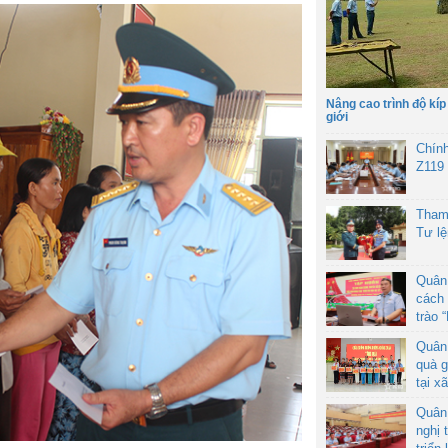
Nâng cao trình độ kíp
giới
Chín
Z119
Tham
Tư l
Quân
cách 
trào 
Quân
quà g
tại x
Quân
nghị 