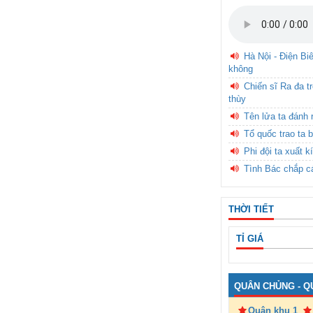
Hà Nội - Điện Bi
không
Chiến sĩ Ra đa t
thùy
Tên lửa ta đánh 
Tổ quốc trao ta b
Phi đội ta xuất k
Tình Bác chắp c
THỜI TIẾT
TỈ GIÁ
QUÂN CHỦNG - Q
Quân khu 1