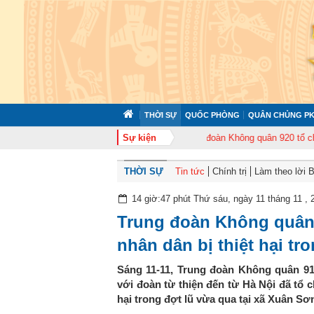
THỜI SỰ
QUỐC PHÒNG
QUÂN CHỦNG PK
 chức tập huấn cán bộ năm 2026
Sự kiện
Trung đoàn Không quân 920 tổ chức Lễ k
THỜI SỰ
Tin tức
Chính trị
Làm theo lời 
14 giờ:47 phút Thứ sáu, ngày 11 tháng 11 , 
Trung đoàn Không quân 
nhân dân bị thiệt hại tr
Sáng 11-11, Trung đoàn Không quân 9
với đoàn từ thiện đến từ Hà Nội đã tổ c
hại trong đợt lũ vừa qua tại xã Xuân S