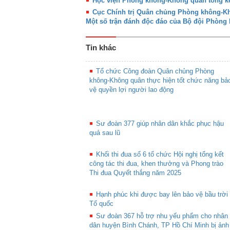
Học viện Phòng không-Không quân tổng kế
Cục Chính trị Quân chủng Phòng không-Khô
Một số trận đánh độc đáo của Bộ đội Phòn
Tin khác
Tổ chức Công đoàn Quân chủng Phòng
không-Không quân thực hiện tốt chức năng bả
vệ quyền lợi người lao động
Sư đoàn 377 giúp nhân dân khắc phục hậu
quả sau lũ
Khối thi đua số 6 tổ chức Hội nghị tổng kết
công tác thi đua, khen thưởng và Phong trào
Thi đua Quyết thắng năm 2025
Hạnh phúc khi được bay lên bảo vệ bầu trời
Tổ quốc
Sư đoàn 367 hỗ trợ nhu yếu phẩm cho nhân
dân huyện Bình Chánh, TP Hồ Chí Minh bị ảnh