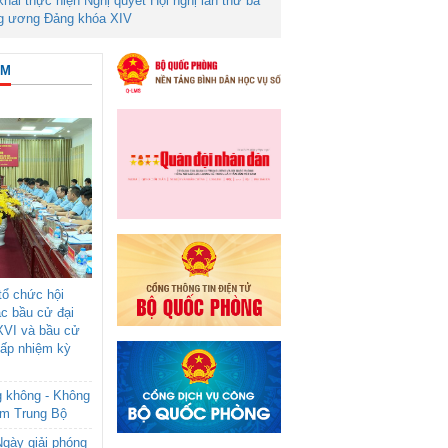
 khai thực hiện Nghị quyết Hội nghị lần thứ ba
g ương Đảng khóa XIV
ÂM
ổ chức hội
ác bầu cử đại
XVI và bầu cử
cấp nhiệm kỳ
g không - Không
am Trung Bộ
gày giải phóng