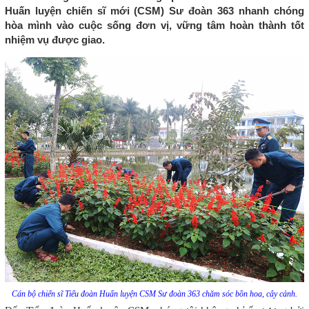
Huấn luyện chiến sĩ mới (CSM) Sư đoàn 363 nhanh chóng
hòa mình vào cuộc sống đơn vị, vững tâm hoàn thành tốt
nhiệm vụ được giao.
Cán bộ chiến sĩ Tiểu đoàn Huấn luyện CSM Sư đoàn 363 chăm sóc bồn hoa, cây cảnh.