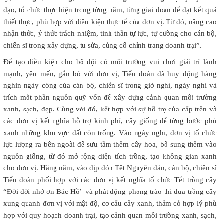
đạo, tổ chức thực hiện trong từng năm, từng giai đoạn để đạt kết quả
thiết thực, phù hợp với điều kiện thực tế của đơn vị. Từ đó, nâng cao
nhận thức, ý thức trách nhiệm, tinh thần tự lực, tự cường cho cán bộ,
chiến sĩ trong xây dựng, tu sửa, củng cố chỉnh trang doanh trại”.
Để tạo điều kiện cho bộ đội có môi trường vui chơi giải trí lành
mạnh, yêu mến, gắn bó với đơn vị, Tiểu đoàn đã huy động hàng
nghìn ngày công của cán bộ, chiến sĩ trong giờ nghỉ, ngày nghỉ và
trích một phần nguồn quỹ vốn để xây dựng cảnh quan môi trường
xanh, sạch, đẹp. Cùng với đó, kết hợp với sự hỗ trợ của cấp trên và
các đơn vị kết nghĩa hỗ trợ kinh phí, cây giống để từng bước phủ
xanh những khu vực đất còn trống. Vào ngày nghỉ, đơn vị tổ chức
lực lượng ra bên ngoài để sưu tầm thêm cây hoa, bổ sung thêm vào
nguồn giống, từ đó mở rộng diện tích trồng, tạo không gian xanh
cho đơn vị. Hằng năm, vào dịp đón Tết Nguyên đán, cán bộ, chiến sĩ
Tiểu đoàn phối hợp với các đơn vị kết nghĩa tổ chức Tết trồng cây
“Đời đời nhớ ơn Bác Hồ” và phát động phong trào thi đua trồng cây
xung quanh đơn vị với mật độ, cơ cấu cây xanh, thảm cỏ hợp lý phù
hợp với quy hoạch doanh trại, tạo cảnh quan môi trường xanh, sạch,