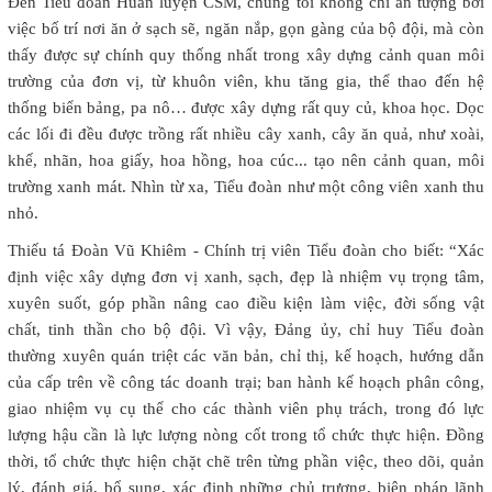
Đến Tiểu đoàn Huấn luyện CSM, chúng tôi không chỉ ấn tượng bởi
việc bố trí nơi ăn ở sạch sẽ, ngăn nắp, gọn gàng của bộ đội, mà còn
thấy được sự chính quy thống nhất trong xây dựng cảnh quan môi
trường của đơn vị, từ khuôn viên, khu tăng gia, thể thao đến hệ
thống biển bảng, pa nô… được xây dựng rất quy củ, khoa học. Dọc
các lối đi đều được trồng rất nhiều cây xanh, cây ăn quả, như xoài,
khế, nhãn, hoa giấy, hoa hồng, hoa cúc... tạo nên cảnh quan, môi
trường xanh mát. Nhìn từ xa, Tiểu đoàn như một công viên xanh thu
nhỏ.
Thiếu tá Đoàn Vũ Khiêm - Chính trị viên Tiểu đoàn cho biết: “Xác
định việc xây dựng đơn vị xanh, sạch, đẹp là nhiệm vụ trọng tâm,
xuyên suốt, góp phần nâng cao điều kiện làm việc, đời sống vật
chất, tinh thần cho bộ đội. Vì vậy, Đảng ủy, chỉ huy Tiểu đoàn
thường xuyên quán triệt các văn bản, chỉ thị, kế hoạch, hướng dẫn
của cấp trên về công tác doanh trại; ban hành kế hoạch phân công,
giao nhiệm vụ cụ thể cho các thành viên phụ trách, trong đó lực
lượng hậu cần là lực lượng nòng cốt trong tổ chức thực hiện. Đồng
thời, tổ chức thực hiện chặt chẽ trên từng phần việc, theo dõi, quản
lý, đánh giá, bổ sung, xác định những chủ trương, biện pháp lãnh