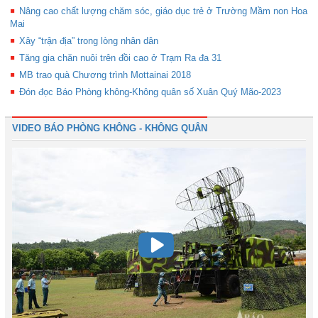
Nâng cao chất lượng chăm sóc, giáo dục trẻ ở Trường Mầm non Hoa
Mai
Xây “trận địa” trong lòng nhân dân
Tăng gia chăn nuôi trên đồi cao ở Trạm Ra đa 31
MB trao quà Chương trình Mottainai 2018
Đón đọc Báo Phòng không-Không quân số Xuân Quý Mão-2023
VIDEO BÁO PHÒNG KHÔNG - KHÔNG QUÂN