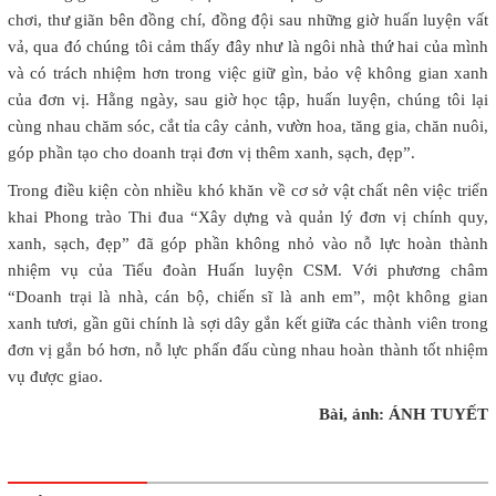
chơi, thư giãn bên đồng chí, đồng đội sau những giờ huấn luyện vất
vả, qua đó chúng tôi cảm thấy đây như là ngôi nhà thứ hai của mình
và có trách nhiệm hơn trong việc giữ gìn, bảo vệ không gian xanh
của đơn vị. Hằng ngày, sau giờ học tập, huấn luyện, chúng tôi lại
cùng nhau chăm sóc, cắt tỉa cây cảnh, vườn hoa, tăng gia, chăn nuôi,
góp phần tạo cho doanh trại đơn vị thêm xanh, sạch, đẹp”.
Trong điều kiện còn nhiều khó khăn về cơ sở vật chất nên việc triển
khai Phong trào Thi đua “Xây dựng và quản lý đơn vị chính quy,
xanh, sạch, đẹp” đã góp phần không nhỏ vào nỗ lực hoàn thành
nhiệm vụ của Tiểu đoàn Huấn luyện CSM. Với phương châm
“Doanh trại là nhà, cán bộ, chiến sĩ là anh em”, một không gian
xanh tươi, gần gũi chính là sợi dây gắn kết giữa các thành viên trong
đơn vị gắn bó hơn, nỗ lực phấn đấu cùng nhau hoàn thành tốt nhiệm
vụ được giao.
Bài, ảnh: ÁNH TUYẾT