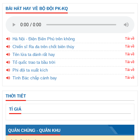
BÀI HÁT HAY VỀ BỘ ĐỘI PK-KQ
Hà Nội - Điện Biên Phủ trên không
Tải về
Chiến sĩ Ra đa trên chốt biên thùy
Tải về
Tên lửa ta đánh rất hay
Tải về
Tổ quốc trao ta bầu trời
Tải về
Phi đội ta xuất kích
Tải về
Tình Bác chắp cánh bay
Tải về
THỜI TIẾT
TỈ GIÁ
QUÂN CHỦNG - QUÂN KHU