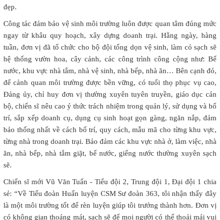
đẹp.
Công tác đảm bảo vệ sinh môi trường luôn được quan tâm đúng mức
ngay từ khâu quy hoạch, xây dựng doanh trại. Hằng ngày, hàng
tuần, đơn vị đã tổ chức cho bộ đội tổng dọn vệ sinh, làm cỏ sạch sẽ
hệ thống vườn hoa, cây cảnh, các công trình công cộng như: Bể
nước, khu vực nhà tắm, nhà vệ sinh, nhà bếp, nhà ăn… Bên cạnh đó,
để cảnh quan môi trường được bền vững, có tuổi thọ phục vụ cao,
Đảng ủy, chỉ huy đơn vị thường xuyên tuyên truyền, giáo dục cán
bộ, chiến sĩ nêu cao ý thức trách nhiệm trong quản lý, sử dụng và bố
trí, sắp xếp doanh cụ, dụng cụ sinh hoạt gọn gàng, ngăn nắp, đảm
bảo thống nhất về cách bố trí, quy cách, mẫu mã cho từng khu vực,
từng nhà trong doanh trại. Bảo đảm các khu vực nhà ở, làm việc, nhà
ăn, nhà bếp, nhà tắm giặt, bể nước, giếng nước thường xuyên sạch
sẽ.
Chiến sĩ mới Vũ Văn Tuấn - Tiểu đội 2, Trung đội 1, Đại đội 1 chia
sẻ: “Về Tiểu đoàn Huấn luyện CSM Sư đoàn 363, tôi nhận thấy đây
là một môi trường tốt để rèn luyện giúp tôi trưởng thành hơn. Đơn vị
có không gian thoáng mát, sạch sẽ để mọi người có thể thoải mái vui