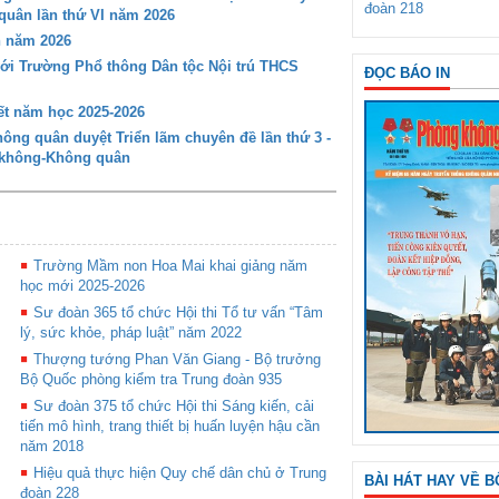
đoàn 218
 quân lần thứ VI năm 2026
n năm 2026
với Trường Phổ thông Dân tộc Nội trú THCS
ĐỌC BÁO IN
t năm học 2025-2026
ng quân duyệt Triển lãm chuyên đề lần thứ 3 -
g không-Không quân
Trường Mầm non Hoa Mai khai giảng năm
học mới 2025-2026
Sư đoàn 365 tổ chức Hội thi Tổ tư vấn “Tâm
lý, sức khỏe, pháp luật” năm 2022
Thượng tướng Phan Văn Giang - Bộ trưởng
Bộ Quốc phòng kiểm tra Trung đoàn 935
Sư đoàn 375 tổ chức Hội thi Sáng kiến, cải
tiến mô hình, trang thiết bị huấn luyện hậu cần
năm 2018
Hiệu quả thực hiện Quy chế dân chủ ở Trung
BÀI HÁT HAY VỀ B
đoàn 228