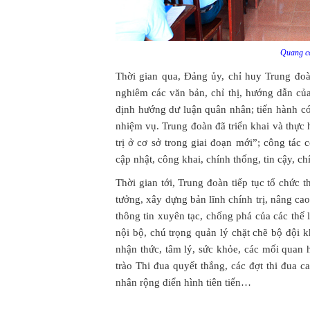
Quang cả
Thời gian qua, Đảng ủy, chỉ huy Trung đoàn
nghiêm các văn bản, chỉ thị, hướng dẫn củ
định hướng dư luận quân nhân; tiến hành có
nhiệm vụ. Trung đoàn đã triển khai và thực 
trị ở cơ sở trong giai đoạn mới”; công tác
cập nhật, công khai, chính thống, tin cậy, c
Thời gian tới, Trung đoàn tiếp tục tổ chức t
tưởng, xây dựng bản lĩnh chính trị, nâng cao
thông tin xuyên tạc, chống phá của các thế l
nội bộ, chú trọng quản lý chặt chẽ bộ đội 
nhận thức, tâm lý, sức khỏe, các mối quan
trào Thi đua quyết thắng, các đợt thi đua 
nhân rộng điển hình tiên tiến…