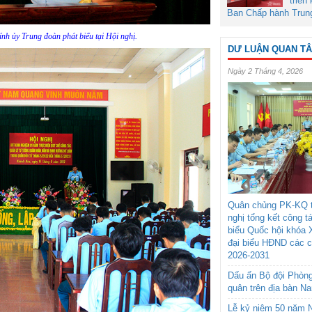
triển
Ban Chấp hành Trun
nh ủy Trung đoàn phát biểu tại Hội nghị.
DƯ LUẬN QUAN T
Ngày 2 Tháng 4, 2026
Quân chủng PK-KQ t
nghị tổng kết công t
biểu Quốc hội khóa 
đại biểu HĐND các 
2026-2031
Dấu ấn Bộ đội Phòn
quân trên địa bàn N
Lễ kỷ niệm 50 năm N