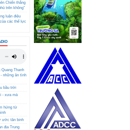
nên Chiến thắng
phủ trên không"
ng luận điệu
của các thế lực
ADIO
g Quang Thanh
 - những ân tình
u bầu trời
i - xưa mà
ảm hứng từ
hình
ơ ước tân binh
ận địa Trung