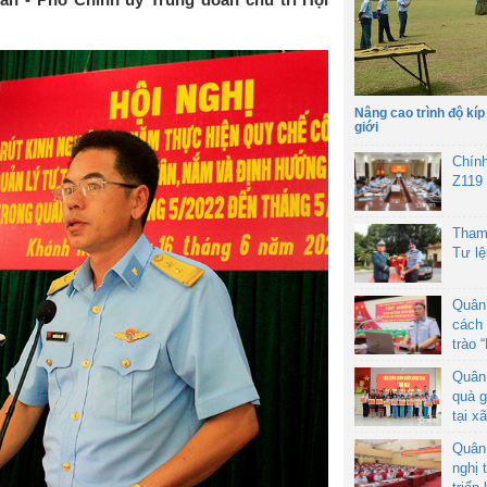
Nâng cao trình độ kíp
giới
Chín
Z119
Tham
Tư l
Quân
cách 
trào 
Quân
quà g
tại x
Quân
nghị 