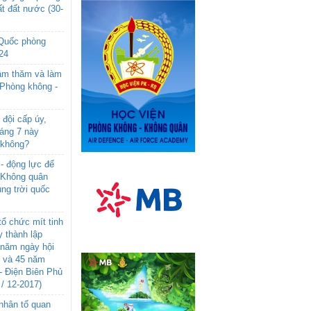
t đất nước (30-
 Quốc phòng
24
âm thăm và làm
 Phòng không -
đội cấp úy,
háng 7 này
 không?
- động lực để
-Không quân
ng trời quốc
ổ chức mít tinh
 thành lập
năm ngày hội
n và 45 năm
- Điện Biên Phủ
 / 12-2017)
- nhân tố quan