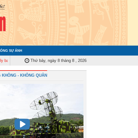
ÓNG SỰ ẢNH
iểm tra Quân ủy Trung ương tập huấn nghiệp vụ công tác kiểm tra, giám sá
Thứ bảy, ngày 8 tháng 8 , 2026
 KHÔNG - KHÔNG QUÂN