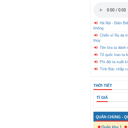
Hà Nội - Điện Bi
không
Chiến sĩ Ra đa t
thùy
Tên lửa ta đánh 
Tổ quốc trao ta b
Phi đội ta xuất k
Tình Bác chắp c
THỜI TIẾT
TỈ GIÁ
QUÂN CHỦNG - Q
Quân khu 1