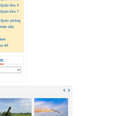
Quân khu 4
Quân khu 7
 Quốc phòng
nhân dân
 Nam
hủ đô
TE