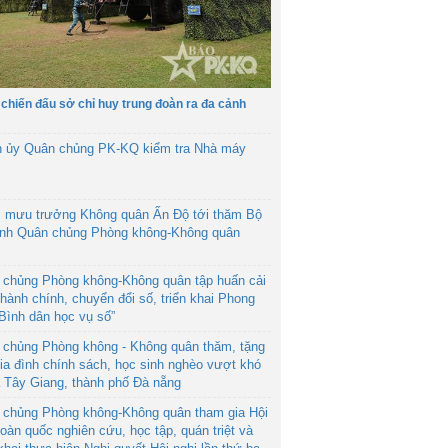
 chiến đấu sở chỉ huy trung đoàn ra đa cảnh
h ủy Quân chủng PK-KQ kiểm tra Nhà máy
 mưu trưởng Không quân Ấn Độ tới thăm Bộ
ệnh Quân chủng Phòng không-Không quân
 chủng Phòng không-Không quân tập huấn cải
hành chính, chuyển đổi số, triển khai Phong
“Bình dân học vụ số”
 chủng Phòng không - Không quân thăm, tặng
ia đình chính sách, học sinh nghèo vượt khó
ã Tây Giang, thành phố Đà nẵng
 chủng Phòng không-Không quân tham gia Hội
toàn quốc nghiên cứu, học tập, quán triệt và