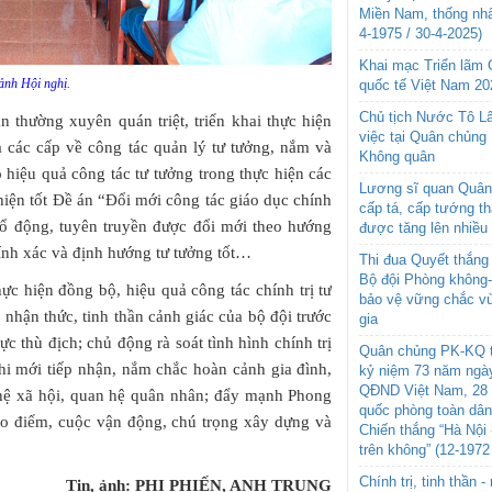
Miền Nam, thống nhấ
4-1975 / 30-4-2025)
Khai mạc Triển lãm
nh Hội nghị.
quốc tế Việt Nam 20
Chủ tịch Nước Tô L
 thường xuyên quán triệt, triển khai thực hiện
việc tại Quân chủng
a các cấp về công tác quản lý tư tưởng, nắm và
Không quân
 hiệu quả công tác tư tưởng trong thực hiện các
Lương sĩ quan Quân 
hiện tốt Đề án “Đổi mới công tác giáo dục chính
cấp tá, cấp tướng t
 cổ động, tuyên truyền được đổi mới theo hướng
được tăng lên nhiều
hính xác và định hướng tư tưởng tốt…
Thi đua Quyết thắng 
Bộ đội Phòng không
hực hiện đồng bộ, hiệu quả công tác chính trị tư
bảo vệ vững chắc vù
 nhận thức, tinh thần cảnh giác của bộ đội trước
gia
ực thù địch; chủ động rà soát tình hình chính trị
Quân chủng PK-KQ t
khi mới tiếp nhận, nắm chắc hoàn cảnh gia đình,
kỷ niệm 73 năm ngày
QĐND Việt Nam, 28 
 hệ xã hội, quan hệ quân nhân; đẩy mạnh Phong
quốc phòng toàn dâ
cao điểm, cuộc vận động, chú trọng xây dựng và
Chiến thắng “Hà Nội 
trên không” (12-1972
Chính trị, tinh thần 
Tin, ảnh: PHI PHIẾN, ANH TRUNG