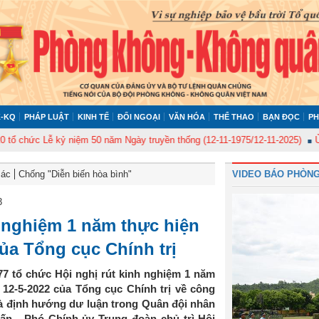
-KQ
PHÁP LUẬT
KINH TẾ
ĐỐI NGOẠI
VĂN HÓA
THỂ THAO
BẠN ĐỌC
PH
c Lễ kỷ niệm 50 năm Ngày truyền thống (12-11-1975/12-11-2025)
Ủy ban K
Bác
Chống "Diễn biến hòa bình"
VIDEO BÁO PHÒNG
3
 nghiệm 1 năm thực hiện
ủa Tổng cục Chính trị
77 tổ chức Hội nghị rút kinh nghiệm 1 năm
12-5-2022 của Tổng cục Chính trị về công
à định hướng dư luận trong Quân đội nhân
ấn - Phó Chính ủy Trung đoàn chủ trì Hội