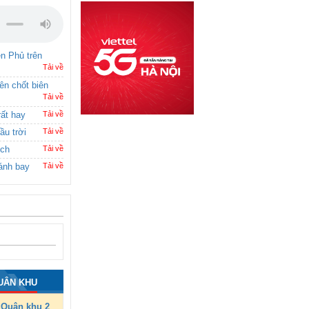
ên Phủ trên
Tải về
rên chốt biên
Tải về
rất hay
Tải về
ầu trời
Tải về
ích
Tải về
ánh bay
Tải về
UÂN KHU
Quân khu 2