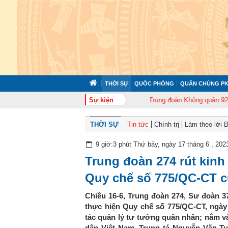
THỜI SỰ
QUỐC PHÒNG
QUÂN CHỦNG PK
372 tổ chức tập huấn cán bộ năm 2026
Sự kiện
Trung đoàn Không quân 920 tổ chứ
THỜI SỰ
Tin tức
Chính trị
Làm theo lời 
9 giờ:3 phút Thứ bảy, ngày 17 tháng 6 , 202
Trung đoàn 274 rút kinh
Quy chế số 775/QC-CT c
Chiều 16-6, Trung đoàn 274, Sư đoàn 3
thực hiện Quy chế số 775/QC-CT, ngày 
tác quản lý tư tưởng quân nhân; nắm v
dân Việt Nam. Trung tá Nguyễn Văn Tu