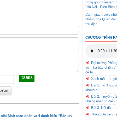
trọng góp phần làm 
"Hà Nội - Điện Biên 
Cảnh giác trước nhữ
chống phá Quân đội 
thù địch
CHƯƠNG TRÌNH R
Đại tướng Phùn
với nhà báo chiến sĩ
để lại
Xanh mãi tình yê
Bài 1: Tổ 3 ngườ
không cũ
Gửi
Bài 2: Truyền c
những nhân tố điển 
Bài 3: Nối dài m
Tháng Ba trên tr
iải Nhất toàn đoàn và 4 danh hiệu “Bàn tay