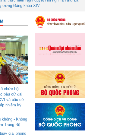
 khai thực hiện Nghị quyết Hội nghị lần thứ ba
g ương Đảng khóa XIV
ÂM
ổ chức hội
ác bầu cử đại
XVI và bầu cử
cấp nhiệm kỳ
g không - Không
am Trung Bộ
gày giải phóng