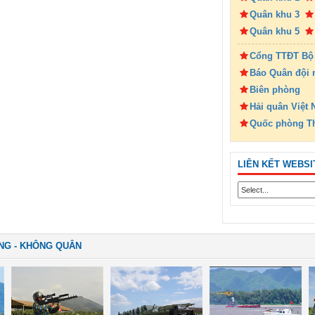
Quân khu 3
Quân khu 5
Cổng TTĐT Bộ
Báo Quân đội 
Biên phòng
Hải quân Việt
Quốc phòng T
LIÊN KẾT WEBSI
NG - KHÔNG QUÂN