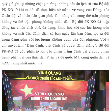
quý giá ghi lại những chặng đường, những dấu ấn lịch sử của Bộ đội
PK-KQ từ khi ra đời đã thực hiện sứ mệnh vẻ vang của Đảng, của
Quân đội và nhân dân giao phó, làm nòng cốt trong thế trận phòng
không và thế trận phòng không nhân dân. Bộ đội PK-KQ đã hiệp
đồng tác chiến chặt chẽ, đa dạng, khoa học với các lực lượng trên
không và mặt đất, đánh địch cả ban ngày lẫn ban đêm, tạo ra đối
trọng đáng gờm với lực lượng Không quân của đối phương. Với ý
chí quyết tâm “Dám đánh, biết đánh và quyết đánh thắng”, Bộ đội
PK-KQ đã góp phần to lớn vào chiến thắng đánh bại 2 cuộc chiến
tranh phá hoại của thực dân Pháp và đế quốc Mỹ, cùng quân dân cả
nước thống nhất nước nhà.