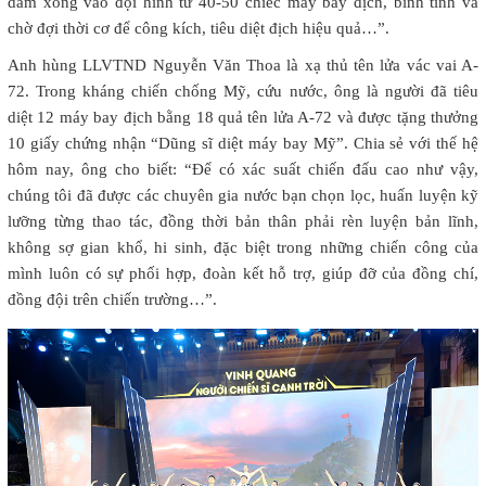
dám xông vào đội hình từ 40-50 chiếc máy bay địch, bình tĩnh và
chờ đợi thời cơ để công kích, tiêu diệt địch hiệu quả…”.
Anh hùng LLVTND Nguyễn Văn Thoa là xạ thủ tên lửa vác vai A-
72. Trong kháng chiến chống Mỹ, cứu nước, ông là người đã tiêu
diệt 12 máy bay địch bằng 18 quả tên lửa A-72 và được tặng thưởng
10 giấy chứng nhận “Dũng sĩ diệt máy bay Mỹ”. Chia sẻ với thế hệ
hôm nay, ông cho biết: “Để có xác suất chiến đấu cao như vậy,
chúng tôi đã được các chuyên gia nước bạn chọn lọc, huấn luyện kỹ
lưỡng từng thao tác, đồng thời bản thân phải rèn luyện bản lĩnh,
không sợ gian khổ, hi sinh, đặc biệt trong những chiến công của
mình luôn có sự phối hợp, đoàn kết hỗ trợ, giúp đỡ của đồng chí,
đồng đội trên chiến trường…”.