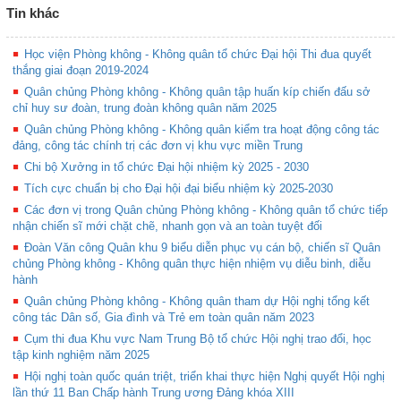
Tin khác
Học viện Phòng không - Không quân tổ chức Đại hội Thi đua quyết
thắng giai đoạn 2019-2024
Quân chủng Phòng không - Không quân tập huấn kíp chiến đấu sở
chỉ huy sư đoàn, trung đoàn không quân năm 2025
Quân chủng Phòng không - Không quân kiểm tra hoạt động công tác
đảng, công tác chính trị các đơn vị khu vực miền Trung
Chi bộ Xưởng in tổ chức Đại hội nhiệm kỳ 2025 - 2030
Tích cực chuẩn bị cho Đại hội đại biểu nhiệm kỳ 2025-2030
Các đơn vị trong Quân chủng Phòng không - Không quân tổ chức tiếp
nhận chiến sĩ mới chặt chẽ, nhanh gọn và an toàn tuyệt đối
Đoàn Văn công Quân khu 9 biểu diễn phục vụ cán bộ, chiến sĩ Quân
chủng Phòng không - Không quân thực hiện nhiệm vụ diễu binh, diễu
hành
Quân chủng Phòng không - Không quân tham dự Hội nghị tổng kết
công tác Dân số, Gia đình và Trẻ em toàn quân năm 2023
Cụm thi đua Khu vực Nam Trung Bộ tổ chức Hội nghị trao đổi, học
tập kinh nghiệm năm 2025
Hội nghị toàn quốc quán triệt, triển khai thực hiện Nghị quyết Hội nghị
lần thứ 11 Ban Chấp hành Trung ương Đảng khóa XIII