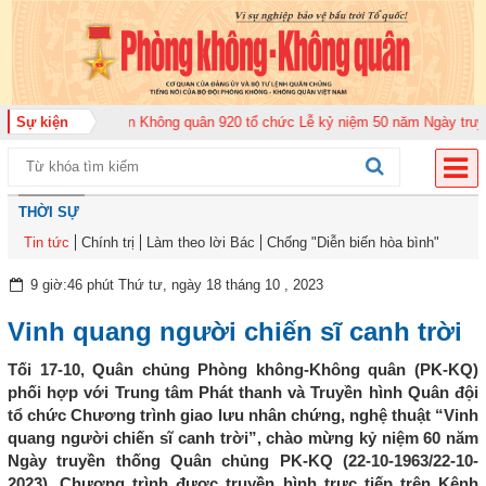
Sự kiện
Trung đoàn Không quân 920 tổ chức Lễ kỷ niệm 50 năm Ngày truyền thống 
THỜI SỰ
Tin tức
Chính trị
Làm theo lời Bác
Chống "Diễn biến hòa bình"
9 giờ:46 phút Thứ tư, ngày 18 tháng 10 , 2023
Vinh quang người chiến sĩ canh trời
Tối 17-10, Quân chủng Phòng không-Không quân (PK-KQ)
phối hợp với Trung tâm Phát thanh và Truyền hình Quân đội
tổ chức Chương trình giao lưu nhân chứng, nghệ thuật “Vinh
quang người chiến sĩ canh trời”, chào mừng kỷ niệm 60 năm
Ngày truyền thống Quân chủng PK-KQ (22-10-1963/22-10-
2023). Chương trình được truyền hình trực tiếp trên Kênh