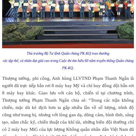
Thủ trưởng Bộ Tư lệnh Quân chủng PK-KQ trao thưởng
các tập thể, cá nhân đạt giải cao trong Cuộc thi tìm hiểu 60 năm truyền thống Quân chủng
PK-KQ.
Thượng tướng, phi công, Anh hùng LLVTND Phạm Thanh Ngân là
người đã trực tiếp bắn rơi 8 máy bay Mỹ và chỉ huy đồng đội bắn rơi
8 máy bay khác. Giao lưu với cán bộ, chiến sĩ tại chương trình,
Thượng tướng Phạm Thanh Ngân chia sẻ: “Trong các trận không
chiến, mặc dù kẻ địch hơn ta gấp nhiều lần về số lượng, trình độ
cũng như trang bị, nhưng với lòng gan dạ, dũng cảm, bình tĩnh, sáng
tạo, nắm chắc kỹ, chiến thuật của khí tài, những biên đội thường chỉ
có 2 máy bay MiG của lực lượng Không quân nhân dân Việt Nam đã