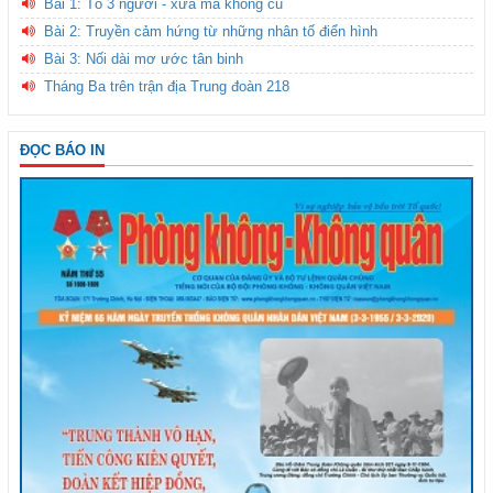
Bài 1: Tổ 3 người - xưa mà không cũ
Bài 2: Truyền cảm hứng từ những nhân tố điển hình
Bài 3: Nối dài mơ ước tân binh
Tháng Ba trên trận địa Trung đoàn 218
ĐỌC BÁO IN