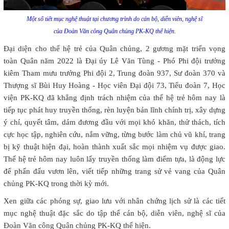
Một số tiết mục nghệ thuật tại chương trình do cán bộ, diễn viên, nghệ sĩ
của Đoàn Văn công Quân chủng PK-KQ thể hiện.
Đại diện cho thế hệ trẻ của Quân chủng, 2 gương mặt triển vọng
toàn Quân năm 2022 là Đại úy Lê Văn Tùng - Phó Phi đội trưởng
kiêm Tham mưu trưởng Phi đội 2, Trung đoàn 937, Sư đoàn 370 và
Thượng sĩ Bùi Huy Hoàng - Học viên Đại đội 73, Tiểu đoàn 7, Học
viện PK-KQ đã khẳng định trách nhiệm của thế hệ trẻ hôm nay là
tiếp tục phát huy truyền thống, rèn luyện bản lĩnh chính trị, xây dựng
ý chí, quyết tâm, dám đương đầu với mọi khó khăn, thử thách, tích
cực học tập, nghiên cứu, nắm vững, từng bước làm chủ vũ khí, trang
bị kỹ thuật hiện đại, hoàn thành xuất sắc mọi nhiệm vụ được giao.
Thế hệ trẻ hôm nay luôn lấy truyền thống làm điểm tựa, là động lực
để phấn đấu vươn lên, viết tiếp những trang sử vẻ vang của Quân
chủng PK-KQ trong thời kỳ mới.
Xen giữa các phóng sự, giao lưu với nhân chứng lịch sử là các tiết
mục nghệ thuật đặc sắc do tập thể cán bộ, diễn viên, nghệ sĩ của
Đoàn Văn công Quân chủng PK-KQ thể hiện.