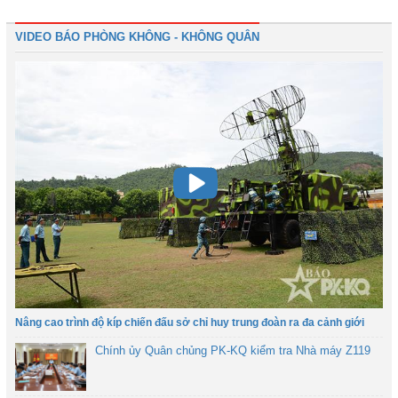
VIDEO BÁO PHÒNG KHÔNG - KHÔNG QUÂN
Nâng cao trình độ kíp chiến đấu sở chỉ huy trung đoàn ra đa cảnh giới
Chính ủy Quân chủng PK-KQ kiểm tra Nhà máy Z119