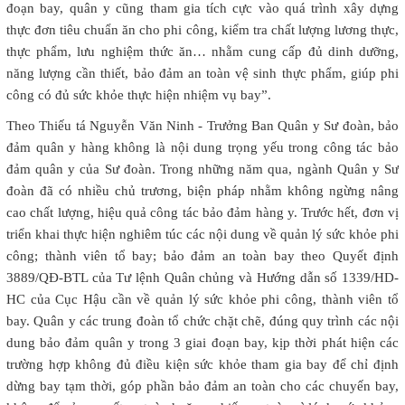
đoạn bay, quân y cũng tham gia tích cực vào quá trình xây dựng
thực đơn tiêu chuẩn ăn cho phi công, kiểm tra chất lượng lương thực,
thực phẩm, lưu nghiệm thức ăn… nhằm cung cấp đủ dinh dưỡng,
năng lượng cần thiết, bảo đảm an toàn vệ sinh thực phẩm, giúp phi
công có đủ sức khỏe thực hiện nhiệm vụ bay”.
Theo Thiếu tá Nguyễn Văn Ninh - Trưởng Ban Quân y Sư đoàn, bảo
đảm quân y hàng không là nội dung trọng yếu trong công tác bảo
đảm quân y của Sư đoàn. Trong những năm qua, ngành Quân y Sư
đoàn đã có nhiều chủ trương, biện pháp nhằm không ngừng nâng
cao chất lượng, hiệu quả công tác bảo đảm hàng y. Trước hết, đơn vị
triển khai thực hiện nghiêm túc các nội dung về quản lý sức khỏe phi
công; thành viên tổ bay; bảo đảm an toàn bay theo Quyết định
3889/QĐ-BTL của Tư lệnh Quân chủng và Hướng dẫn số 1339/HD-
HC của Cục Hậu cần về quản lý sức khỏe phi công, thành viên tổ
bay. Quân y các trung đoàn tổ chức chặt chẽ, đúng quy trình các nội
dung bảo đảm quân y trong 3 giai đoạn bay, kịp thời phát hiện các
trường hợp không đủ điều kiện sức khỏe tham gia bay để chỉ định
dừng bay tạm thời, góp phần bảo đảm an toàn cho các chuyến bay,