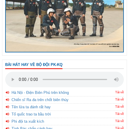
BÀI HÁT HAY VỀ BỘ ĐỘI PK-KQ
Hà Nội - Điện Biên Phủ trên không
Tải về
Chiến sĩ Ra đa trên chốt biên thùy
Tải về
Tên lửa ta đánh rất hay
Tải về
Tổ quốc trao ta bầu trời
Tải về
Phi đội ta xuất kích
Tải về
Tình Bác chắp cánh bay
Tải về