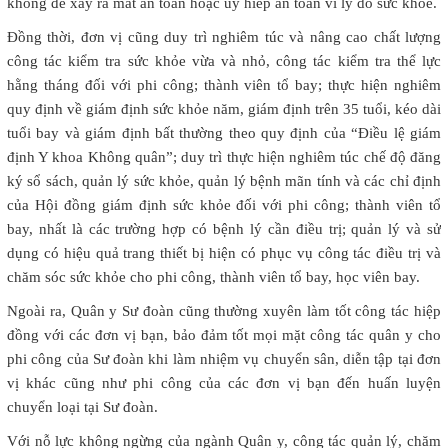
không để xảy ra mất an toàn hoặc uy hiếp an toàn vì lý do sức khỏe.
Đồng thời, đơn vị cũng duy trì nghiêm túc và nâng cao chất lượng
công tác kiểm tra sức khỏe vừa và nhỏ, công tác kiểm tra thể lực
hằng tháng đối với phi công; thành viên tổ bay; thực hiện nghiêm
quy định về giám định sức khỏe năm, giám định trên 35 tuổi, kéo dài
tuổi bay và giám định bất thường theo quy định của “Điều lệ giám
định Y khoa Không quân”; duy trì thực hiện nghiêm túc chế độ đăng
ký sổ sách, quản lý sức khỏe, quản lý bệnh mãn tính và các chỉ định
của Hội đồng giám định sức khỏe đối với phi công; thành viên tổ
bay, nhất là các trường hợp có bệnh lý cần điều trị; quản lý và sử
dụng có hiệu quả trang thiết bị hiện có phục vụ công tác điều trị và
chăm sóc sức khỏe cho phi công, thành viên tổ bay, học viên bay.
Ngoài ra, Quân y Sư đoàn cũng thường xuyên làm tốt công tác hiệp
đồng với các đơn vị bạn, bảo đảm tốt mọi mặt công tác quân y cho
phi công của Sư đoàn khi làm nhiệm vụ chuyển sân, diễn tập tại đơn
vị khác cũng như phi công của các đơn vị bạn đến huấn luyện
chuyển loại tại Sư đoàn.
Với nỗ lực không ngừng của ngành Quân y, công tác quản lý, chăm