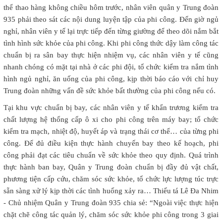
thể thao hàng không chiều hôm trước, nhân viên quân y Trung đoàn
935 phải theo sát các nội dung luyện tập của phi công. Đến giờ ngủ
nghỉ, nhân viên y tế lại trực tiếp đến từng giường để theo dõi nắm bắt
tình hình sức khỏe của phi công. Khi phi công thức dậy làm công tác
chuẩn bị ra sân bay thực hiện nhiệm vụ, các nhân viên y tế cũng
nhanh chóng có mặt tại nhà ở các phi đội, tổ chức kiểm tra nắm tình
hình ngủ nghỉ, ăn uống của phi công, kịp thời báo cáo với chỉ huy
Trung đoàn những vấn đề sức khỏe bất thường của phi công nếu có.
Tại khu vực chuẩn bị bay, các nhân viên y tế khẩn trương kiểm tra
chất lượng hệ thống cấp ô xi cho phi công trên máy bay; tổ chức
kiểm tra mạch, nhiệt độ, huyết áp và trạng thái cơ thể… của từng phi
công. Để đủ điều kiện thực hành chuyến bay theo kế hoạch, phi
công phải đạt các tiêu chuẩn về sức khỏe theo quy định. Quá trình
thực hành ban bay, Quân y Trung đoàn chuẩn bị đầy đủ vật chất,
phương tiện cấp cứu, chăm sóc sức khỏe, tổ chức lực lượng túc trực
sẵn sàng xử lý kịp thời các tình huống xảy ra… Thiếu tá Lê Đa Nhim
- Chủ nhiệm Quân y Trung đoàn 935 chia sẻ: “Ngoài việc thực hiện
chặt chẽ công tác quản lý, chăm sóc sức khỏe phi công trong 3 giai