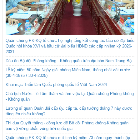
Quân chủng PK-KQ tổ chức hội nghị tổng kết công tác bầu cử đại biểu
Quốc hội khóa XVI và bầu cử đại biểu HĐND các cấp nhiệm kỳ 2026-
2031
Dấu ấn Bộ đội Phòng không - Không quân trên địa bàn Nam Trung Bộ
Lễ kỷ niệm 50 năm Ngày giải phóng Miền Nam, thống nhất đất nước
(30-4-1975 / 30-4-2025)
Khai mạc Triển lãm Quốc phòng quốc tế Việt Nam 2024
Chủ tịch Nước Tô Lâm thăm và làm việc tại Quân chủng Phòng không
- Không quân
Lương sĩ quan Quân đội cấp úy, cấp tá, cấp tướng tháng 7 này được
tăng lên nhiều không?
Thi đua Quyết thắng - động lực để Bộ đội Phòng không-Không quân
bảo vệ vững chắc vùng trời quốc gia
Quân chủng PK-KQ tổ chức mít tinh kỷ niệm 73 năm ngày thành lập