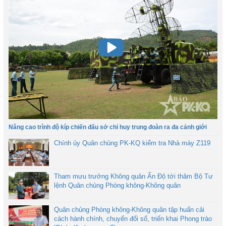
Nâng cao trình độ kíp chiến đấu sở chỉ huy trung đoàn ra đa cảnh giới
Chính ủy Quân chủng PK-KQ kiểm tra Nhà máy Z119
Tham mưu trưởng Không quân Ấn Độ tới thăm Bộ Tư
lệnh Quân chủng Phòng không-Không quân
Quân chủng Phòng không-Không quân tập huấn cải
cách hành chính, chuyển đổi số, triển khai Phong trào