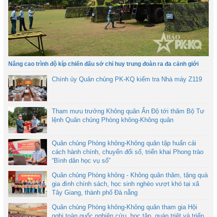
Nâng cao trình độ kíp chiến đấu sở chỉ huy trung đoàn ra đa cảnh giới
Chính ủy Quân chủng PK-KQ kiểm tra Nhà máy Z119
Tham mưu trưởng Không quân Ấn Độ tới thăm Bộ Tư
lệnh Quân chủng Phòng không-Không quân
Quân chủng Phòng không-Không quân tập huấn cải
cách hành chính, chuyển đổi số, triển khai Phong trào
“Bình dân học vụ số”
Quân chủng Phòng không - Không quân thăm, tặng quà
gia đình chính sách, học sinh nghèo vượt khó tại xã
Tây Giang, thành phố Đà nẵng
Quân chủng Phòng không-Không quân tham gia Hội
nghị toàn quốc nghiên cứu, học tập, quán triệt và triển