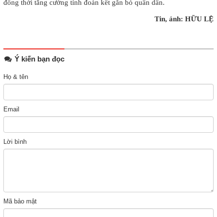
đồng thời tăng cường tình đoàn kết gắn bó quân dân.
Tin, ảnh: HỮU LỆ
Ý kiến bạn đọc
Họ & tên
Email
Lời bình
Mã bảo mật