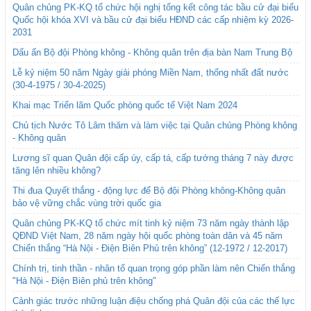
Quân chủng PK-KQ tổ chức hội nghị tổng kết công tác bầu cử đại biểu
Quốc hội khóa XVI và bầu cử đại biểu HĐND các cấp nhiệm kỳ 2026-
2031
Dấu ấn Bộ đội Phòng không - Không quân trên địa bàn Nam Trung Bộ
Lễ kỷ niệm 50 năm Ngày giải phóng Miền Nam, thống nhất đất nước
(30-4-1975 / 30-4-2025)
Khai mạc Triển lãm Quốc phòng quốc tế Việt Nam 2024
Chủ tịch Nước Tô Lâm thăm và làm việc tại Quân chủng Phòng không
- Không quân
Lương sĩ quan Quân đội cấp úy, cấp tá, cấp tướng tháng 7 này được
tăng lên nhiều không?
Thi đua Quyết thắng - động lực để Bộ đội Phòng không-Không quân
bảo vệ vững chắc vùng trời quốc gia
Quân chủng PK-KQ tổ chức mít tinh kỷ niệm 73 năm ngày thành lập
QĐND Việt Nam, 28 năm ngày hội quốc phòng toàn dân và 45 năm
Chiến thắng “Hà Nội - Điện Biên Phủ trên không” (12-1972 / 12-2017)
Chính trị, tinh thần - nhân tố quan trọng góp phần làm nên Chiến thắng
"Hà Nội - Điện Biên phủ trên không"
Cảnh giác trước những luận điệu chống phá Quân đội của các thế lực