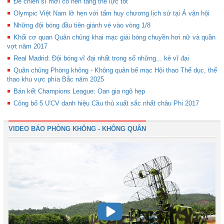
Để chiến sĩ mới có nền tảng thể lực tốt
Olympic Việt Nam lỡ hẹn với tấm huy chương lịch sử tại Á vận hội
Những đội bóng đầu tiên giành vé vào vòng 1/8
Khối cơ quan Quân chủng khai mạc giải bóng chuyền hơi nữ và quần
vợt năm 2017
Real Madrid: Đội bóng vĩ đại nhất trong số những... kẻ vĩ đại
Quân chủng Phòng không - Không quân bế mạc Hội thao Thể dục, thể
thao khu vực phía Bắc năm 2025
Bán kết Champions League: Oan gia ngõ hẹp
Công bố 5 ƯCV danh hiệu Cầu thủ xuất sắc nhất châu Phi 2017
VIDEO BÁO PHÒNG KHÔNG - KHÔNG QUÂN