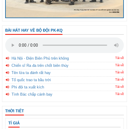
BÀI HÁT HAY VỀ BỘ ĐỘI PK-KQ
Hà Nội - Điện Biên Phủ trên không
Tải về
Chiến sĩ Ra đa trên chốt biên thùy
Tải về
Tên lửa ta đánh rất hay
Tải về
Tổ quốc trao ta bầu trời
Tải về
Phi đội ta xuất kích
Tải về
Tình Bác chắp cánh bay
Tải về
THỜI TIẾT
TỈ GIÁ