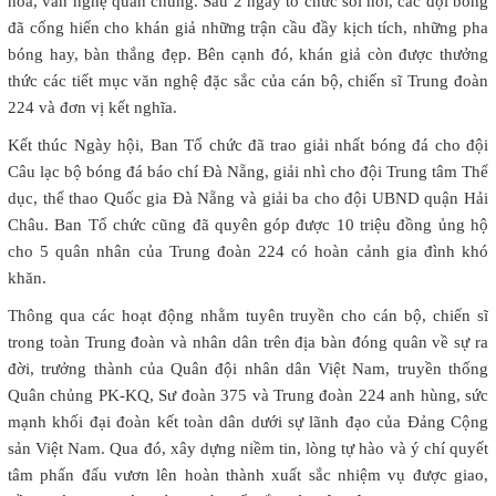
hóa, văn nghệ quần chúng. Sau 2 ngày tổ chức sôi nổi, các đội bóng
đã cống hiến cho khán giả những trận cầu đầy kịch tích, những pha
bóng hay, bàn thắng đẹp. Bên cạnh đó, khán giả còn được thưởng
thức các tiết mục văn nghệ đặc sắc của cán bộ, chiến sĩ Trung đoàn
224 và đơn vị kết nghĩa.
Kết thúc Ngày hội, Ban Tổ chức đã trao giải nhất bóng đá cho đội
Câu lạc bộ bóng đá báo chí Đà Nẵng, giải nhì cho đội Trung tâm Thể
dục, thể thao Quốc gia Đà Nẵng và giải ba cho đội UBND quận Hải
Châu. Ban Tổ chức cũng đã quyên góp được 10 triệu đồng ủng hộ
cho 5 quân nhân của Trung đoàn 224 có hoàn cảnh gia đình khó
khăn.
Thông qua các hoạt động nhằm tuyên truyền cho cán bộ, chiến sĩ
trong toàn Trung đoàn và nhân dân trên địa bàn đóng quân về sự ra
đời, trưởng thành của Quân đội nhân dân Việt Nam, truyền thống
Quân chủng PK-KQ, Sư đoàn 375 và Trung đoàn 224 anh hùng, sức
mạnh khối đại đoàn kết toàn dân dưới sự lãnh đạo của Đảng Cộng
sản Việt Nam. Qua đó, xây dựng niềm tin, lòng tự hào và ý chí quyết
tâm phấn đấu vươn lên hoàn thành xuất sắc nhiệm vụ được giao,