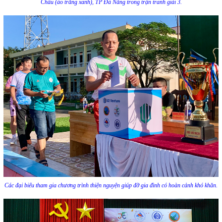
Châu (áo trắng xanh), TP Đà Nẵng trong trận tranh giải 3.
Các đại biểu tham gia chương trình thiện nguyện giúp đỡ gia đình có hoàn cảnh khó khăn.