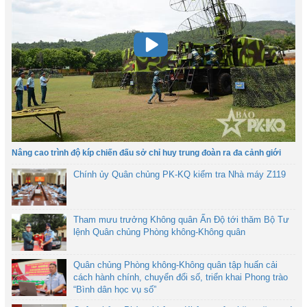
Nâng cao trình độ kíp chiến đấu sở chỉ huy trung đoàn ra đa cảnh giới
Chính ủy Quân chủng PK-KQ kiểm tra Nhà máy Z119
Tham mưu trưởng Không quân Ấn Độ tới thăm Bộ Tư
lệnh Quân chủng Phòng không-Không quân
Quân chủng Phòng không-Không quân tập huấn cải
cách hành chính, chuyển đổi số, triển khai Phong trào
“Bình dân học vụ số”