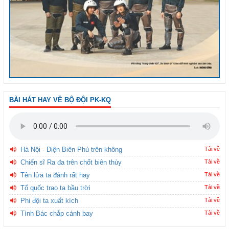
BÀI HÁT HAY VỀ BỘ ĐỘI PK-KQ
Hà Nội - Điện Biên Phủ trên không
Tải về
Chiến sĩ Ra đa trên chốt biên thùy
Tải về
Tên lửa ta đánh rất hay
Tải về
Tổ quốc trao ta bầu trời
Tải về
Phi đội ta xuất kích
Tải về
Tình Bác chắp cánh bay
Tải về