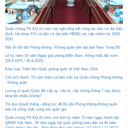
Quân chủng PK-KQ tổ chức hội nghị tổng kết công tác bầu cử đại biểu
Quốc hội khóa XVI và bầu cử đại biểu HĐND các cấp nhiệm kỳ 2026-
2031
Dấu ấn Bộ đội Phòng không - Không quân trên địa bàn Nam Trung Bộ
Lễ kỷ niệm 50 năm Ngày giải phóng Miền Nam, thống nhất đất nước
(30-4-1975 / 30-4-2025)
Khai mạc Triển lãm Quốc phòng quốc tế Việt Nam 2024
Chủ tịch Nước Tô Lâm thăm và làm việc tại Quân chủng Phòng không
- Không quân
Lương sĩ quan Quân đội cấp úy, cấp tá, cấp tướng tháng 7 này được
tăng lên nhiều không?
Thi đua Quyết thắng - động lực để Bộ đội Phòng không-Không quân
bảo vệ vững chắc vùng trời quốc gia
Quân chủng PK-KQ tổ chức mít tinh kỷ niệm 73 năm ngày thành lập
QĐND Việt Nam, 28 năm ngày hội quốc phòng toàn dân và 45 năm
Chiến thắng “Hà Nội - Điện Biên Phủ trên không” (12-1972 / 12-2017)