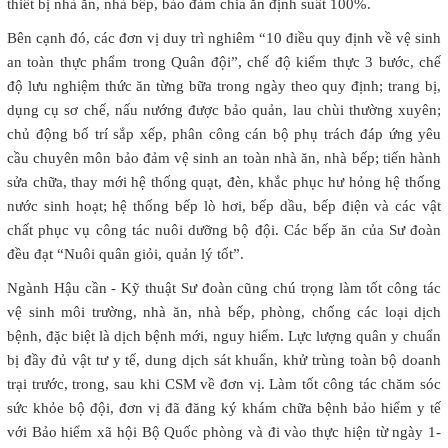
thiết bị nhà ăn, nhà bếp, bảo đảm chia ăn định suất 100%.
Bên cạnh đó, các đơn vị duy trì nghiêm “10 điều quy định về vệ sinh
an toàn thực phẩm trong Quân đội”, chế độ kiểm thực 3 bước, chế
độ lưu nghiệm thức ăn từng bữa trong ngày theo quy định; trang bị,
dụng cụ sơ chế, nấu nướng được bảo quản, lau chùi thường xuyên;
chủ động bố trí sắp xếp, phân công cán bộ phụ trách đáp ứng yêu
cầu chuyên môn bảo đảm vệ sinh an toàn nhà ăn, nhà bếp; tiến hành
sửa chữa, thay mới hệ thống quạt, đèn, khắc phục hư hỏng hệ thống
nước sinh hoạt; hệ thống bếp lò hơi, bếp dầu, bếp điện và các vật
chất phục vụ công tác nuôi dưỡng bộ đội. Các bếp ăn của Sư đoàn
đều đạt “Nuôi quân giỏi, quản lý tốt”.
Ngành Hậu cần - Kỹ thuật Sư đoàn cũng chú trọng làm tốt công tác
vệ sinh môi trường, nhà ăn, nhà bếp, phòng, chống các loại dịch
bệnh, đặc biệt là dịch bệnh mới, nguy hiểm. Lực lượng quân y chuẩn
bị đầy đủ vật tư y tế, dung dịch sát khuẩn, khử trùng toàn bộ doanh
trại trước, trong, sau khi CSM về đơn vị. Làm tốt công tác chăm sóc
sức khỏe bộ đội, đơn vị đã đăng ký khám chữa bệnh bảo hiểm y tế
với Bảo hiểm xã hội Bộ Quốc phòng và đi vào thực hiện từ ngày 1-