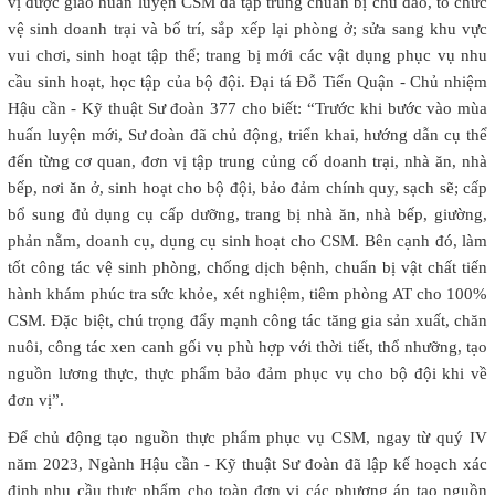
vị được giao huấn luyện CSM đã tập trung chuẩn bị chu đáo, tổ chức
vệ sinh doanh trại và bố trí, sắp xếp lại phòng ở; sửa sang khu vực
vui chơi, sinh hoạt tập thể; trang bị mới các vật dụng phục vụ nhu
cầu sinh hoạt, học tập của bộ đội. Đại tá Đỗ Tiến Quận - Chủ nhiệm
Hậu cần - Kỹ thuật Sư đoàn 377 cho biết: “Trước khi bước vào mùa
huấn luyện mới, Sư đoàn đã chủ động, triển khai, hướng dẫn cụ thể
đến từng cơ quan, đơn vị tập trung củng cố doanh trại, nhà ăn, nhà
bếp, nơi ăn ở, sinh hoạt cho bộ đội, bảo đảm chính quy, sạch sẽ; cấp
bổ sung đủ dụng cụ cấp dưỡng, trang bị nhà ăn, nhà bếp, giường,
phản nằm, doanh cụ, dụng cụ sinh hoạt cho CSM. Bên cạnh đó, làm
tốt công tác vệ sinh phòng, chống dịch bệnh, chuẩn bị vật chất tiến
hành khám phúc tra sức khỏe, xét nghiệm, tiêm phòng AT cho 100%
CSM. Đặc biệt, chú trọng đẩy mạnh công tác tăng gia sản xuất, chăn
nuôi, công tác xen canh gối vụ phù hợp với thời tiết, thổ nhưỡng, tạo
nguồn lương thực, thực phẩm bảo đảm phục vụ cho bộ đội khi về
đơn vị”.
Để chủ động tạo nguồn thực phẩm phục vụ CSM, ngay từ quý IV
năm 2023, Ngành Hậu cần - Kỹ thuật Sư đoàn đã lập kế hoạch xác
định nhu cầu thực phẩm cho toàn đơn vị các phương án tạo nguồn