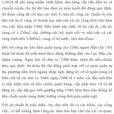
1-2024 để sẵn sàng khám chữa bệnh, thu dung cấp cứu điều trị và
chuyển tuyến cho bộ đội bảo đảm an toàn tuyệt đối đúng quy định.
Sư đoàn cũng đã chỉ đạo các đơn vị làm tốt công tác chuẩn bị chu
đáo nơi ăn ở, củng cố doanh trại, nhà cửa và các công trình bảo đảm
cho việc đón nhận CSM: Tiến hành sửa chữa 30 bộ cửa đi, cửa sổ;
củng cố 1.250m2 sân, đường nội bộ; quét vôi ve nhà cửa và các
công trình trên 5.000m2; củng cố bể nước, nhà tắm 45m2.
Đối với công tác bảo đảm quân trang cho CSM, ngành Hậu cần - Kỹ
thuật Sư đoàn đã triển khai theo đúng Hướng dẫn của Cục Hậu cần
Quân chủng. Ngay khi về đơn vị, CSM được nhận đủ tiêu chuẩn
theo quy định. Sư đoàn đã chủ động phối hợp với cơ quan quân sự
địa phương nắm trích ngang nhập ngũ, đăng ký cỡ số quân trang và
biên chế về các đơn vị. Trước ngày CSM về 1 tuần, các đầu mối đơn
vị tiếp nhận một số tiêu chuẩn quân trang, cấp phát theo cỡ số đã
đăng ký, sắp đặt gọn trên giường từng CSM, kèm theo bản thống kê
tiêu chuẩn quân trang được hưởng trong thời gian quân ngũ.
Với sự chuẩn bị toàn diện, chu đáo trên tất cả các khâu, các công
việc, có thể khẳng định công tác đảm bảo hậu cần của các cơ quan,