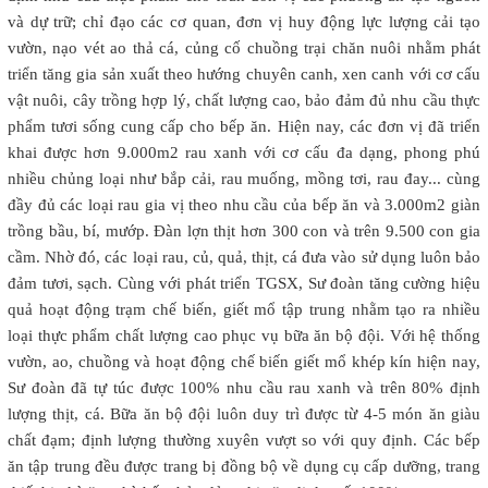
và dự trữ; chỉ đạo các cơ quan, đơn vị huy động lực lượng cải tạo
vườn, nạo vét ao thả cá, củng cố chuồng trại chăn nuôi nhằm phát
triển tăng gia sản xuất theo hướng chuyên canh, xen canh với cơ cấu
vật nuôi, cây trồng hợp lý, chất lượng cao, bảo đảm đủ nhu cầu thực
phẩm tươi sống cung cấp cho bếp ăn. Hiện nay, các đơn vị đã triển
khai được hơn 9.000m2 rau xanh với cơ cấu đa dạng, phong phú
nhiều chủng loại như bắp cải, rau muống, mồng tơi, rau đay... cùng
đầy đủ các loại rau gia vị theo nhu cầu của bếp ăn và 3.000m2 giàn
trồng bầu, bí, mướp. Đàn lợn thịt hơn 300 con và trên 9.500 con gia
cầm. Nhờ đó, các loại rau, củ, quả, thịt, cá đưa vào sử dụng luôn bảo
đảm tươi, sạch. Cùng với phát triển TGSX, Sư đoàn tăng cường hiệu
quả hoạt động trạm chế biến, giết mổ tập trung nhằm tạo ra nhiều
loại thực phẩm chất lượng cao phục vụ bữa ăn bộ đội. Với hệ thống
vườn, ao, chuồng và hoạt động chế biến giết mổ khép kín hiện nay,
Sư đoàn đã tự túc được 100% nhu cầu rau xanh và trên 80% định
lượng thịt, cá. Bữa ăn bộ đội luôn duy trì được từ 4-5 món ăn giàu
chất đạm; định lượng thường xuyên vượt so với quy định. Các bếp
ăn tập trung đều được trang bị đồng bộ về dụng cụ cấp dưỡng, trang