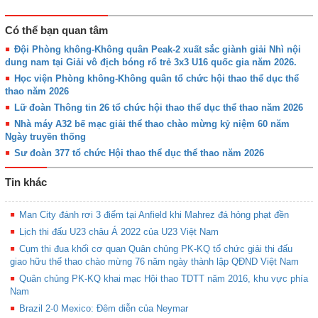
Có thể bạn quan tâm
Đội Phòng không-Không quân Peak-2 xuất sắc giành giải Nhì nội
dung nam tại Giải vô địch bóng rổ trẻ 3x3 U16 quốc gia năm 2026.
Học viện Phòng không-Không quân tổ chức hội thao thể dục thể
thao năm 2026
Lữ đoàn Thông tin 26 tổ chức hội thao thể dục thể thao năm 2026
Nhà máy A32 bế mạc giải thể thao chào mừng kỷ niệm 60 năm
Ngày truyền thống
Sư đoàn 377 tổ chức Hội thao thể dục thể thao năm 2026
Tin khác
Man City đánh rơi 3 điểm tại Anfield khi Mahrez đá hỏng phạt đền
Lịch thi đấu U23 châu Á 2022 của U23 Việt Nam
Cụm thi đua khối cơ quan Quân chủng PK-KQ tổ chức giải thi đấu
giao hữu thể thao chào mừng 76 năm ngày thành lập QĐND Việt Nam
Quân chủng PK-KQ khai mạc Hội thao TDTT năm 2016, khu vực phía
Nam
Brazil 2-0 Mexico: Đêm diễn của Neymar