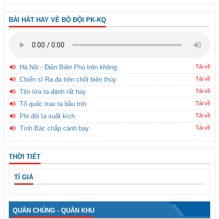
BÀI HÁT HAY VỀ BỘ ĐỘI PK-KQ
Hà Nội - Điện Biên Phủ trên không
Tải về
Chiến sĩ Ra đa trên chốt biên thùy
Tải về
Tên lửa ta đánh rất hay
Tải về
Tổ quốc trao ta bầu trời
Tải về
Phi đội ta xuất kích
Tải về
Tình Bác chắp cánh bay
Tải về
THỜI TIẾT
TỈ GIÁ
QUÂN CHỦNG - QUÂN KHU