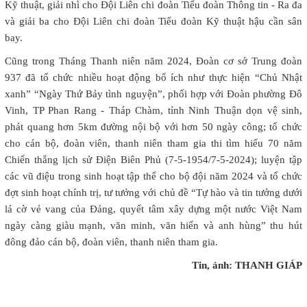
Kỹ thuật, giải nhì cho Đội Liên chi đoàn Tiểu đoàn Thông tin - Ra đa
và giải ba cho Đội Liên chi đoàn Tiểu đoàn Kỹ thuật hậu cần sân
bay.
Cũng trong Tháng Thanh niên năm 2024, Đoàn cơ sở Trung đoàn
937 đã tổ chức nhiều hoạt động bổ ích như thực hiện “Chủ Nhật
xanh” “Ngày Thứ Bảy tình nguyện”, phối hợp với Đoàn phường Đô
Vinh, TP Phan Rang - Tháp Chàm, tỉnh Ninh Thuận dọn vệ sinh,
phát quang hơn 5km đường nội bộ với hơn 50 ngày công; tổ chức
cho cán bộ, đoàn viên, thanh niên tham gia thi tìm hiểu 70 năm
Chiến thắng lịch sử Điện Biên Phủ (7-5-1954/7-5-2024); luyện tập
các vũ điệu trong sinh hoạt tập thể cho bộ đội năm 2024 và tổ chức
đợt sinh hoạt chính trị, tư tưởng với chủ đề “Tự hào và tin tưởng dưới
lá cờ vẻ vang của Đảng, quyết tâm xây dựng một nước Việt Nam
ngày càng giàu mạnh, văn minh, văn hiến và anh hùng” thu hút
đông đảo cán bộ, đoàn viên, thanh niên tham gia.
Tin, ảnh: THANH GIÁP