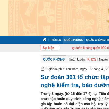
THỜI SỰ
QUỐC PHÒNG
QUÂN CHỦNG PK
2 tổ chức tập huấn cán bộ năm 2026
Sự kiện
Trung đoàn Không quân 920 tổ chức 
QUỐC PHÒNG
Huấn luyện
KHQS
Người t
9 giờ:34 phút Thứ năm, ngày 18 tháng 4 , 2
Sư đoàn 361 tổ chức tập
nghệ kiểm tra, bảo dưỡn
Trong 3 ngày, (từ 15 đến 17-4), tại Tiể
chức tập huấn quy trình công nghệ kiểm
gia tập huấn có đại diện cán bộ, trợ l
xuất đạn của các Trung đoàn tên lửa tr