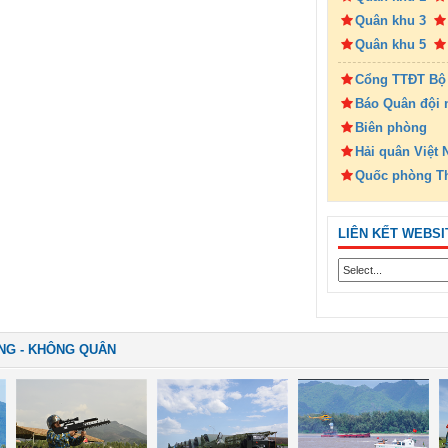
Quân khu 3
Quân khu 5
Cổng TTĐT Bộ
Báo Quân đội 
Biên phòng
Hải quân Việt
Quốc phòng T
LIÊN KẾT WEBSI
NG - KHÔNG QUÂN