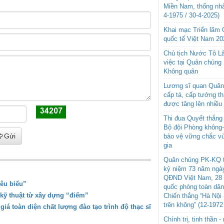
Miền Nam, thống nhấ
4-1975 / 30-4-2025)
Khai mạc Triển lãm
quốc tế Việt Nam 20
Chủ tịch Nước Tô L
việc tại Quân chủng
Không quân
Lương sĩ quan Quân 
cấp tá, cấp tướng t
được tăng lên nhiều
Thi đua Quyết thắng 
Bộ đội Phòng không
Gửi
bảo vệ vững chắc vù
gia
Quân chủng PK-KQ t
kỷ niệm 73 năm ngày
QĐND Việt Nam, 28 
êu biểu”
quốc phòng toàn dâ
kỹ thuật từ xây dựng “điểm”
Chiến thắng “Hà Nội 
trên không” (12-1972
á toàn diện chất lượng đào tạo trình độ thạc sĩ
Chính trị, tinh thần 