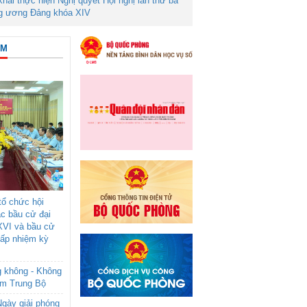
 khai thực hiện Nghị quyết Hội nghị lần thứ ba
g ương Đảng khóa XIV
ÂM
ổ chức hội
ác bầu cử đại
XVI và bầu cử
cấp nhiệm kỳ
g không - Không
am Trung Bộ
gày giải phóng