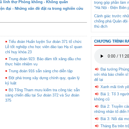
gũ lính thợ Phòng không - Không quân
trọng góp phần làm 
"Hà Nội - Điện Biên 
ện đại - Những vấn đề đặt ra trong nghiên cứu
Cảnh giác trước nhữ
chống phá Quân đội 
thù địch
CHƯƠNG TRÌNH R
Tiểu đoàn Huấn luyện Sư đoàn 371 tổ chức
Lễ tốt nghiệp cho học viên đào tạo Hạ sĩ quan
chỉ huy khóa 23
Trung đoàn 923: Bảo đảm tốt xăng dầu cho
thực hiện nhiệm vụ
Đại tướng Phùn
Trung đoàn 916 sẵn sàng cho diễn tập
với nhà báo chiến sĩ
Đột phá trong xây dựng chính quy, quản lý
để lại
kỷ luật
Xanh mãi tình yê
Bộ Tổng Tham mưu kiểm tra công tác sẵn
Bài 1: Tổ 3 ngườ
sàng chiến đấu tại Sư đoàn 372 và Sư đoàn
không cũ
375
Bài 2: Truyền c
những nhân tố điển 
Bài 3: Nối dài m
Tháng Ba trên tr