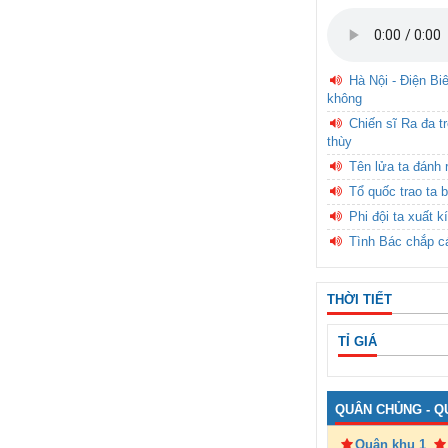
Hà Nội - Điện Bi
không
Chiến sĩ Ra đa t
thùy
Tên lửa ta đánh 
Tổ quốc trao ta b
Phi đội ta xuất k
Tình Bác chắp c
THỜI TIẾT
TỈ GIÁ
QUÂN CHỦNG - Q
Quân khu 1