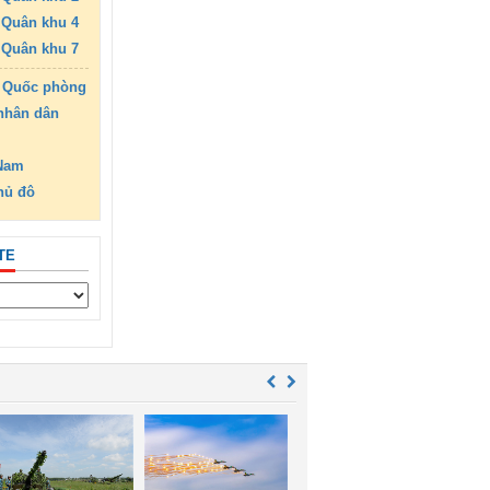
Quân khu 4
Quân khu 7
 Quốc phòng
nhân dân
 Nam
hủ đô
TE