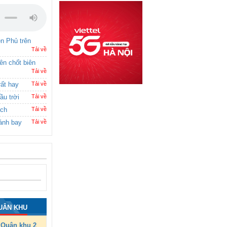
ên Phủ trên
Tải về
rên chốt biên
Tải về
rất hay
Tải về
ầu trời
Tải về
ích
Tải về
ánh bay
Tải về
UÂN KHU
Quân khu 2