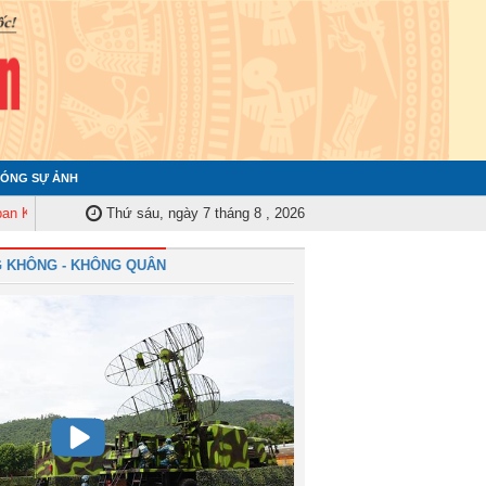
ÓNG SỰ ẢNH
m tra Quân ủy Trung ương tập huấn nghiệp vụ công tác kiểm tra, giám sát 
Thứ sáu, ngày 7 tháng 8 , 2026
 KHÔNG - KHÔNG QUÂN