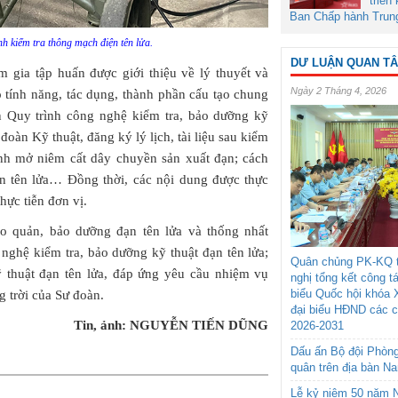
triển
Ban Chấp hành Trun
h kiểm tra thông mạch điện tên lửa.
DƯ LUẬN QUAN T
m gia tập huấn được giới thiệu về lý thuyết và
Ngày 2 Tháng 4, 2026
o tính năng, tác dụng, thành phần cấu tạo chung
ện Quy trình công nghệ kiểm tra, bảo dưỡng kỹ
đoàn Kỹ thuật, đăng ký lý lịch, tài liệu sau kiểm
rình mở niêm cất dây chuyền sản xuất đạn; cách
đạn tên lửa… Đồng thời, các nội dung được thực
thực tiễn đơn vị.
 quản, bảo dưỡng đạn tên lửa và thống nhất
 nghệ kiểm tra, bảo dưỡng kỹ thuật đạn tên lửa;
Quân chủng PK-KQ t
ỹ thuật đạn tên lửa, đáp ứng yêu cầu nhiệm vụ
nghị tổng kết công t
biểu Quốc hội khóa 
g trời của Sư đoàn.
đại biểu HĐND các 
Tin, ảnh: NGUYỄN TIẾN DŨNG
2026-2031
Dấu ấn Bộ đội Phòn
quân trên địa bàn N
Lễ kỷ niệm 50 năm N