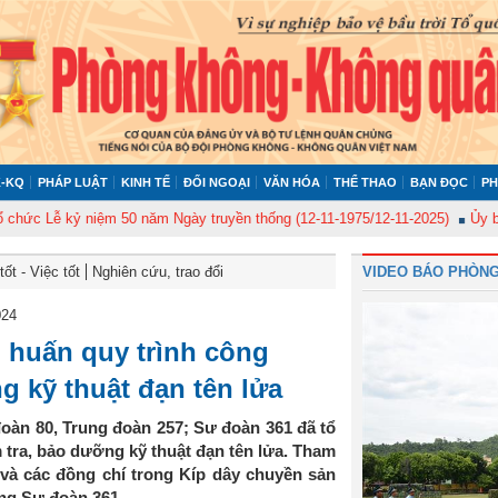
-KQ
PHÁP LUẬT
KINH TẾ
ĐỐI NGOẠI
VĂN HÓA
THỂ THAO
BẠN ĐỌC
PH
Lễ kỷ niệm 50 năm Ngày truyền thống (12-11-1975/12-11-2025)
Ủy ban Kiể
ốt - Việc tốt
Nghiên cứu, trao đổi
VIDEO BÁO PHÒNG
024
 huấn quy trình công
g kỹ thuật đạn tên lửa
u đoàn 80, Trung đoàn 257; Sư đoàn 361 đã tổ
 tra, bảo dưỡng kỹ thuật đạn tên lửa. Tham
ý và các đồng chí trong Kíp dây chuyền sản
ong Sư đoàn 361.