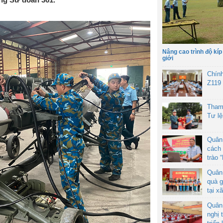
Nâng cao trình độ kíp
giới
Chín
Z119
Tham
Tư l
Quân
cách 
trào 
Quân
quà g
tại x
Quân
nghị 