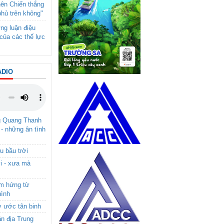
nên Chiến thắng
phủ trên không"
ng luận điệu
của các thế lực
ADIO
g Quang Thanh
 - những ân tình
u bầu trời
i - xưa mà
ảm hứng từ
hình
ơ ước tân binh
ận địa Trung