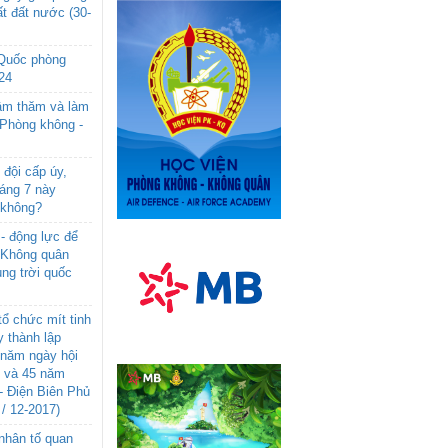
t đất nước (30-
 Quốc phòng
24
âm thăm và làm
 Phòng không -
đội cấp úy,
háng 7 này
 không?
- động lực để
-Không quân
ng trời quốc
ổ chức mít tinh
 thành lập
năm ngày hội
n và 45 năm
- Điện Biên Phủ
 / 12-2017)
- nhân tố quan