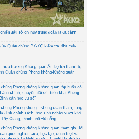
 chiến đấu sở chỉ huy trung đoàn ra đa cảnh
h ủy Quân chủng PK-KQ kiểm tra Nhà máy
 mưu trưởng Không quân Ấn Độ tới thăm Bộ
ệnh Quân chủng Phòng không-Không quân
 chủng Phòng không-Không quân tập huấn cải
hành chính, chuyển đổi số, triển khai Phong
“Bình dân học vụ số”
 chủng Phòng không - Không quân thăm, tặng
ia đình chính sách, học sinh nghèo vượt khó
ã Tây Giang, thành phố Đà nẵng
 chủng Phòng không-Không quân tham gia Hội
toàn quốc nghiên cứu, học tập, quán triệt và