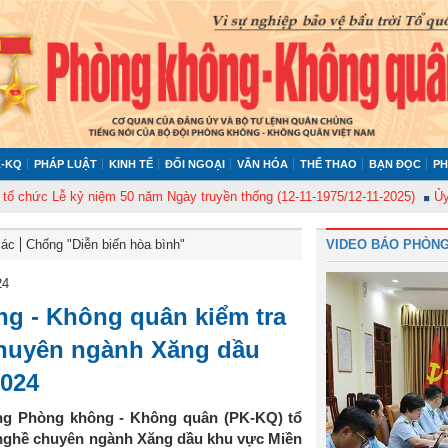
-KQ
PHÁP LUẬT
KINH TẾ
ĐỐI NGOẠI
VĂN HÓA
THỂ THAO
BẠN ĐỌC
PH
Lễ kỷ niệm 50 năm Ngày truyền thống (12-11-1975/12-11-2025)
Ủy ban Kiể
Bác
Chống "Diễn biến hòa bình"
VIDEO BÁO PHÒNG
24
g - Không quân kiểm tra
chuyên ngành Xăng dầu
2024
ủng Phòng không - Không quân (PK-KQ) tổ
 nghề chuyên ngành Xăng dầu khu vực Miền