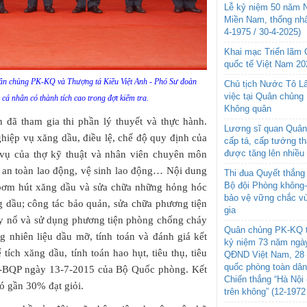
Lễ kỷ niệm 50 năm N
Miền Nam, thống nhấ
4-1975 / 30-4-2025)
Khai mạc Triển lãm
quốc tế Việt Nam 20
n chủng PK-KQ và Thượng tá Kiều Việt Anh - Phó Sư đoàn
Chủ tịch Nước Tô L
việc tại Quân chủng
cá nhân có thành tích cao trong đợt kiểm tra.
Không quân
h đã tham gia thi phần lý thuyết và thực hành.
Lương sĩ quan Quân 
hiệp vụ xăng dầu, điều lệ, chế độ quy định của
cấp tá, cấp tướng t
được tăng lên nhiều
 vụ của thợ kỹ thuật và nhân viên chuyên môn
c an toàn lao động, vệ sinh lao động… Nội dung
Thi đua Quyết thắng 
Bộ đội Phòng không
bơm hút xăng dầu và sửa chữa những hỏng hóc
bảo vệ vững chắc vù
 dầu; công tác bảo quản, sửa chữa phương tiện
gia
áy nổ và sử dụng phương tiện phòng chống cháy
Quân chủng PK-KQ t
g nhiên liệu dầu mỡ, tính toán và đánh giá kết
kỷ niệm 73 năm ngày
ể tích xăng dầu, tính toán hao hụt, tiêu thụ, tiêu
QĐND Việt Nam, 28 
quốc phòng toàn dâ
T-BQP ngày 13-7-2015 của Bộ Quốc phòng. Kết
Chiến thắng “Hà Nội 
có gần 30% đạt giỏi.
trên không” (12-1972