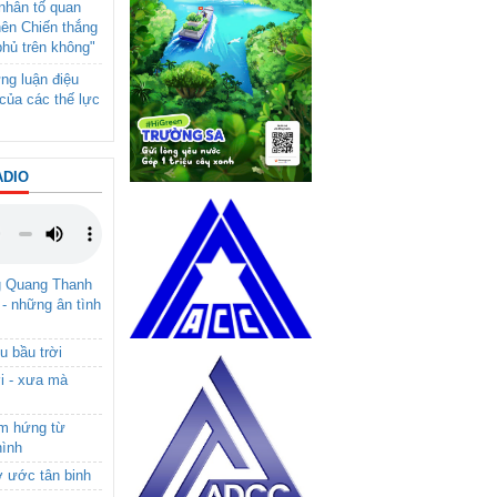
- nhân tố quan
nên Chiến thắng
phủ trên không"
ng luận điệu
của các thế lực
ADIO
g Quang Thanh
 - những ân tình
u bầu trời
i - xưa mà
ảm hứng từ
hình
ơ ước tân binh