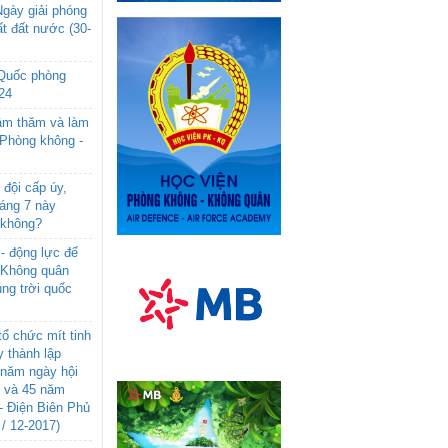
gày giải phóng
t đất nước (30-
 Quốc phòng
24
âm thăm và làm
 Phòng không -
đội cấp úy,
háng 7 này
 không?
- động lực để
-Không quân
ng trời quốc
ổ chức mít tinh
 thành lập
năm ngày hội
n và 45 năm
- Điện Biên Phủ
 / 12-2017)