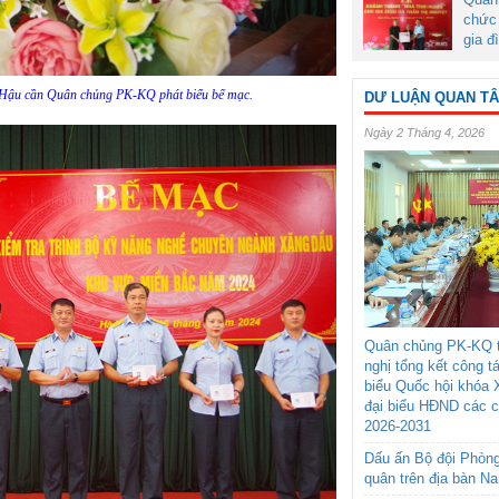
chức 
gia đ
Hậu cần Quân chủng PK-KQ phát biểu bế mạc.
DƯ LUẬN QUAN T
Ngày 2 Tháng 4, 2026
Quân chủng PK-KQ t
nghị tổng kết công t
biểu Quốc hội khóa 
đại biểu HĐND các 
2026-2031
Dấu ấn Bộ đội Phòn
quân trên địa bàn N