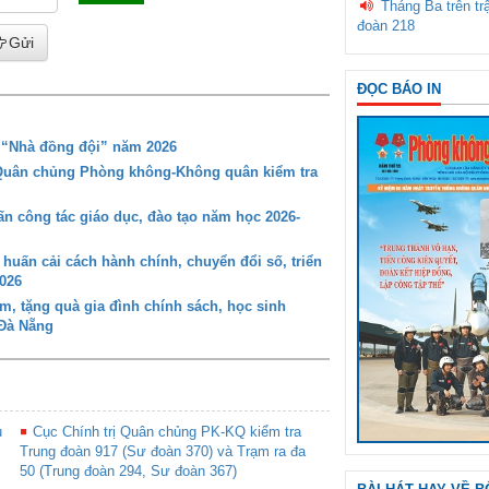
Tháng Ba trên tr
đoàn 218
Gửi
ĐỌC BÁO IN
g “Nhà đồng đội” năm 2026
 Quân chủng Phòng không-Không quân kiểm tra
 công tác giáo dục, đào tạo năm học 2026-
ấn cải cách hành chính, chuyển đổi số, triển
026
 tặng quà gia đình chính sách, học sinh
 Đà Nẵng
u
Cục Chính trị Quân chủng PK-KQ kiểm tra
Trung đoàn 917 (Sư đoàn 370) và Trạm ra đa
50 (Trung đoàn 294, Sư đoàn 367)