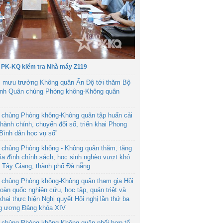
 PK-KQ kiểm tra Nhà máy Z119
 mưu trưởng Không quân Ấn Độ tới thăm Bộ
ệnh Quân chủng Phòng không-Không quân
 chủng Phòng không-Không quân tập huấn cải
hành chính, chuyển đổi số, triển khai Phong
“Bình dân học vụ số”
 chủng Phòng không - Không quân thăm, tặng
ia đình chính sách, học sinh nghèo vượt khó
ã Tây Giang, thành phố Đà nẵng
 chủng Phòng không-Không quân tham gia Hội
toàn quốc nghiên cứu, học tập, quán triệt và
 khai thực hiện Nghị quyết Hội nghị lần thứ ba
g ương Đảng khóa XIV
 chủng Phòng không-Không quân phối hợp tổ