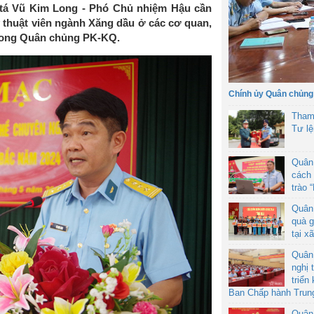
tá Vũ Kim Long - Phó Chủ nhiệm Hậu cần
 thuật viên ngành Xăng dầu ở các cơ quan,
 trong Quân chủng PK-KQ.
Chính ủy Quân chủng
Tham
Tư l
Quân
cách 
trào 
Quân
quà g
tại x
Quân
nghị 
triển
Ban Chấp hành Trun
Quân