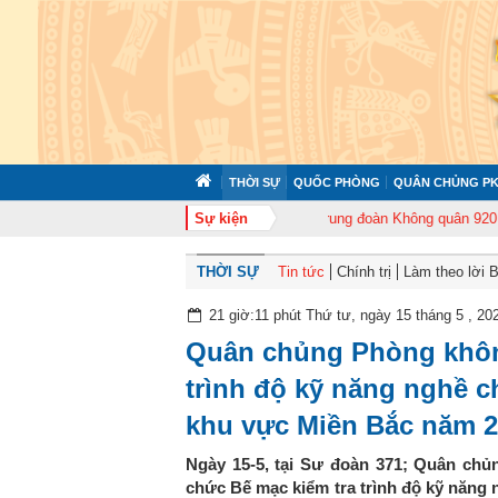
THỜI SỰ
QUỐC PHÒNG
QUÂN CHỦNG PK
2 tổ chức tập huấn cán bộ năm 2026
Sự kiện
Trung đoàn Không quân 920 tổ chức 
THỜI SỰ
Tin tức
Chính trị
Làm theo lời 
21 giờ:11 phút Thứ tư, ngày 15 tháng 5 , 20
Quân chủng Phòng khôn
trình độ kỹ năng nghề 
khu vực Miền Bắc năm 
Ngày 15-5, tại Sư đoàn 371; Quân ch
chức Bế mạc kiểm tra trình độ kỹ năng