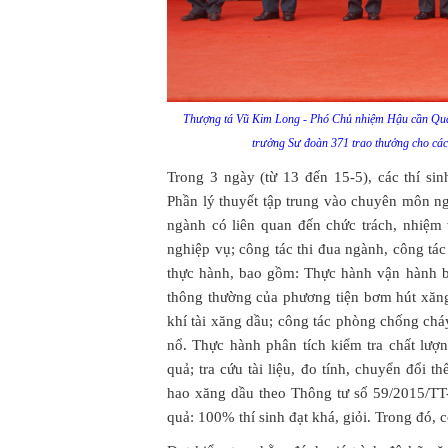
Thượng tá Vũ Kim Long - Phó Chủ nhiệm Hậu cần Quâ
trưởng Sư đoàn 371 trao thưởng cho các 
Trong 3 ngày (từ 13 đến 15-5), các thí sin
Phần lý thuyết tập trung vào chuyên môn ng
ngành có liên quan đến chức trách, nhiệm
nghiệp vụ; công tác thi đua ngành, công tá
thực hành, bao gồm: Thực hành vận hành 
thông thường của phương tiện bơm hút xăng
khí tài xăng dầu; công tác phòng chống ch
nổ. Thực hành phân tích kiểm tra chất lượn
quả; tra cứu tài liệu, đo tính, chuyển đổi th
hao xăng dầu theo Thông tư số 59/2015/T
quả: 100% thí sinh đạt khá, giỏi. Trong đó, 