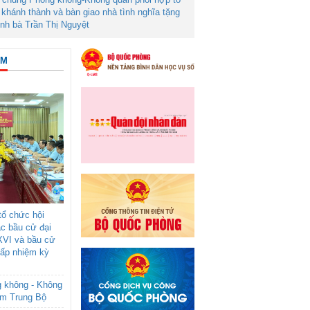
khánh thành và bàn giao nhà tình nghĩa tặng
ình bà Trần Thị Nguyệt
ÂM
ổ chức hội
ác bầu cử đại
XVI và bầu cử
cấp nhiệm kỳ
g không - Không
am Trung Bộ