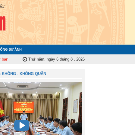
ÓNG SỰ ẢNH
m tra Quân ủy Trung ương tập huấn nghiệp vụ công tác kiểm tra, giám sát 
Thứ năm, ngày 6 tháng 8 , 2026
 KHÔNG - KHÔNG QUÂN