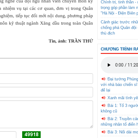
ăng nghề của đội ngũ nhân viên chuyên môn kỹ
Chính trị, tinh thần 
trọng góp phần làm 
n nhiệm vụ tại các cơ quan, đơn vị trong Quân
"Hà Nội - Điện Biên 
nghiệm, tiếp tục đổi mới nội dung, phương pháp
Cảnh giác trước nhữ
 môn kỹ thuật ngành Xăng dầu trong toàn Quân
chống phá Quân đội 
thù địch
Tin, ảnh: TRẦN THỨ
CHƯƠNG TRÌNH R
Đại tướng Phùn
với nhà báo chiến sĩ
để lại
Xanh mãi tình yê
Bài 1: Tổ 3 ngườ
không cũ
Bài 2: Truyền c
những nhân tố điển 
Bài 3: Nối dài m