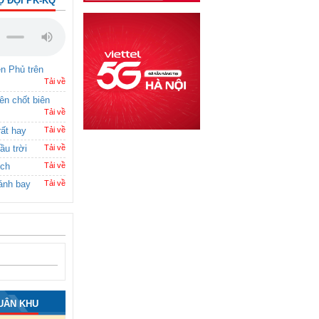
Ộ ĐỘI PK-KQ
ên Phủ trên
Tải về
rên chốt biên
Tải về
rất hay
Tải về
ầu trời
Tải về
ích
Tải về
ánh bay
Tải về
UÂN KHU