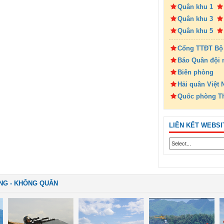
Quân khu 1
Quân khu 3
Quân khu 5
Cổng TTĐT Bộ
Báo Quân đội 
Biên phòng
Hải quân Việt
Quốc phòng T
LIÊN KẾT WEBSI
NG - KHÔNG QUÂN