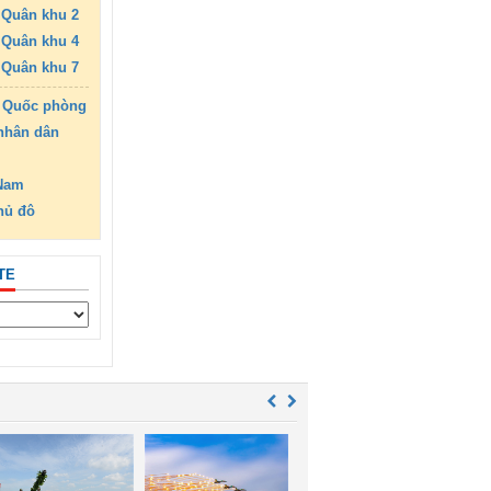
Quân khu 2
Quân khu 4
Quân khu 7
 Quốc phòng
nhân dân
 Nam
hủ đô
TE