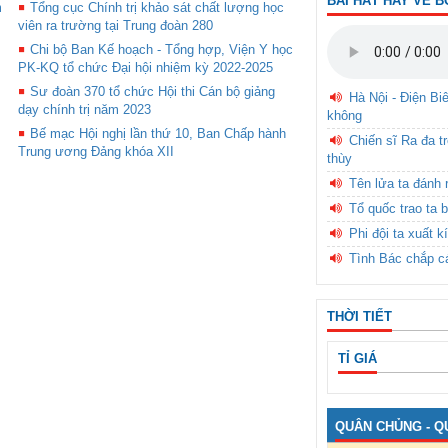
BÀI HÁT HAY VỀ B
m
Tổng cục Chính trị khảo sát chất lượng học
viên ra trường tại Trung đoàn 280
Chi bộ Ban Kế hoạch - Tổng hợp, Viện Y học
PK-KQ tổ chức Đại hội nhiệm kỳ 2022-2025
Sư đoàn 370 tổ chức Hội thi Cán bộ giảng
Hà Nội - Điện Bi
dạy chính trị năm 2023
không
Bế mạc Hội nghị lần thứ 10, Ban Chấp hành
Chiến sĩ Ra đa t
Trung ương Đảng khóa XII
thùy
Tên lửa ta đánh 
Tổ quốc trao ta b
Phi đội ta xuất k
Tình Bác chắp c
THỜI TIẾT
TỈ GIÁ
QUÂN CHỦNG - Q