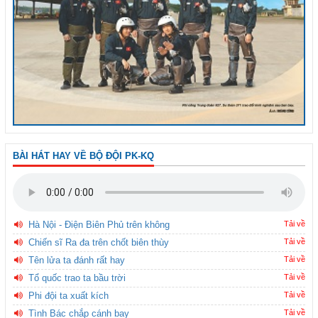
BÀI HÁT HAY VỀ BỘ ĐỘI PK-KQ
Hà Nội - Điện Biên Phủ trên không
Tải về
Chiến sĩ Ra đa trên chốt biên thùy
Tải về
Tên lửa ta đánh rất hay
Tải về
Tổ quốc trao ta bầu trời
Tải về
Phi đội ta xuất kích
Tải về
Tình Bác chắp cánh bay
Tải về