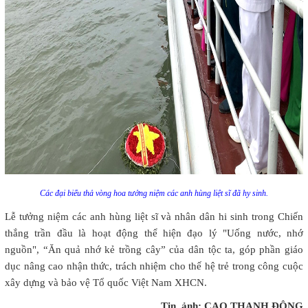
Các đại biểu thả vòng hoa tưởng niệm các anh hùng liệt sĩ đã hy sinh.
Lễ tưởng niệm các anh hùng liệt sĩ và nhân dân hi sinh trong Chiến
thắng trần đầu là hoạt động thể hiện đạo lý "Uống nước, nhớ
nguồn", “Ăn quả nhớ kẻ trồng cây” của dân tộc ta, góp phần giáo
dục nâng cao nhận thức, trách nhiệm cho thế hệ trẻ trong công cuộc
xây dựng và bảo vệ Tổ quốc Việt Nam XHCN.
Tin, ảnh: CAO THANH ĐÔNG