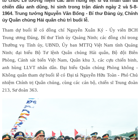
tổ chức Lễ tưởng niệm các anh hùng liệt sĩ và nhân dân đã
chiến đấu anh dũng, hi sinh trong trận đánh ngày 2 và 5-8-
1964. Trung tướng Nguyễn Văn Bổng - Bí thư Đảng ủy, Chính
ủy Quân chủng Hải quân chủ trì buổi lễ.
Tham dự buổi lễ có đồng chí Nguyễn Xuân Ký - Ủy viên BCH
Trung ương Đảng, Bí thư Tỉnh ủy Quảng Ninh; các đồng chí trong
Thường vụ Tỉnh ủy, UBND, Ủy ban MTTQ Việt Nam tỉnh Quảng
Ninh; đại biểu Bộ Tư lệnh Quân chủng Hải quân, Bộ đội Biên
Phòng, Cảnh sát biển Việt Nam, Quân khu 3, các cựu chiến binh,
anh hùng LLVT nhân dân. Đại biểu Quân chủng Phòng không -
Không quân tham dự buổi lễ có Đại tá Nguyễn Hữu Toàn - Phó Chủ
nhiệm Chính trị Quân chủng, cùng các cán bộ, chiến sĩ Trung đoàn
213, Sư đoàn 363.