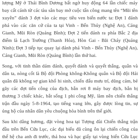
lượng Mỹ ở Thái Bình Dương bất ngờ huy động 64 lần chiếc máy
bay cất cánh từ các tàu sân bay mở cuộc tấn công mang tên “Mũi tên
xuyên” đánh 3 đợt vào các mục tiêu ven biển nước ta: Đợt 1 đánh
phá vào các căn cứ của ta tại Vinh - Bến Thủy (Nghệ An), Cảng
Gianh, Mũi Ròn (Quảng Bình); Đợt 2 tiến đánh ra phía Bắc 2 địa
điểm là Lạch Trường (Thanh Hóa), Hòn Gai - Bãi Cháy (Quảng
Ninh); Đợt 3 tiếp tục quay lại đánh phá Vinh - Bến Thủy (Nghệ An),
Cảng Gianh, Mũi Ròn (Quảng Bình) lần thứ hai.
Song, với tinh thần dám đánh, quyết đánh và quyết thắng, quân và
dân ta, nòng cốt là Bộ đội Phòng không-Không quân và Bộ đội Hải
quân đã không sợ gian khổ hi sinh, chiến đấu mưu trí, dũng cảm, bẻ
gãy các đợt tiến công của địch, bắn rơi 8 máy bay địch, bắn bị
thương 3 chiếc khác, bắt sống 1 phi công Mỹ, làm nên chiến thắng
trận đầu ngày 5-8-1964, tạo tiếng vang lớn, gây được lòng tin, sự
ủng hộ của nhân dân yêu chuộng hòa bình trên thế giới.
Sau khi dâng hương, đặt vòng hoa tại Tượng đài Chiến thắng trận
đầu trên Bến Cửa Lục, các đại biểu đã cùng ôn lại chiến công của
thế hệ cha anh đi trước, thả hoa và hạc giấy tại vùng biển Cửa Lục