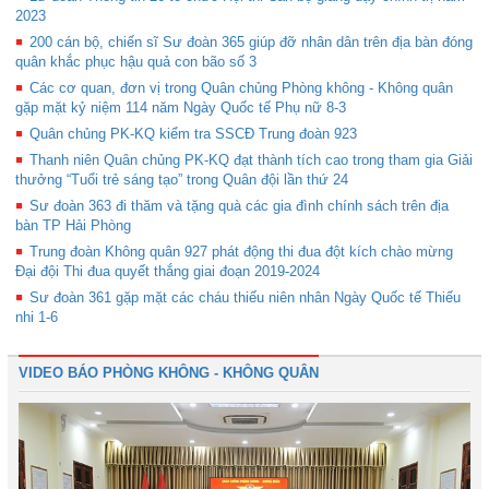
2023
200 cán bộ, chiến sĩ Sư đoàn 365 giúp đỡ nhân dân trên địa bàn đóng
quân khắc phục hậu quả con bão số 3
Các cơ quan, đơn vị trong Quân chủng Phòng không - Không quân
gặp mặt kỷ niệm 114 năm Ngày Quốc tế Phụ nữ 8-3
Quân chủng PK-KQ kiểm tra SSCĐ Trung đoàn 923
Thanh niên Quân chủng PK-KQ đạt thành tích cao trong tham gia Giải
thưởng “Tuổi trẻ sáng tạo” trong Quân đội lần thứ 24
Sư đoàn 363 đi thăm và tặng quà các gia đình chính sách trên địa
bàn TP Hải Phòng
Trung đoàn Không quân 927 phát động thi đua đột kích chào mừng
Đại đội Thi đua quyết thắng giai đoạn 2019-2024
Sư đoàn 361 gặp mặt các cháu thiếu niên nhân Ngày Quốc tế Thiếu
nhi 1-6
VIDEO BÁO PHÒNG KHÔNG - KHÔNG QUÂN