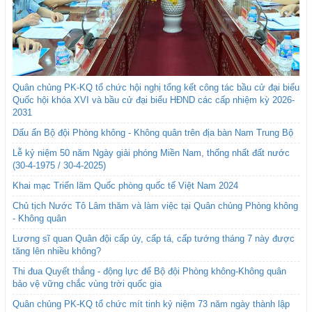
Quân chủng PK-KQ tổ chức hội nghị tổng kết công tác bầu cử đại biểu
Quốc hội khóa XVI và bầu cử đại biểu HĐND các cấp nhiệm kỳ 2026-
2031
Dấu ấn Bộ đội Phòng không - Không quân trên địa bàn Nam Trung Bộ
Lễ kỷ niệm 50 năm Ngày giải phóng Miền Nam, thống nhất đất nước
(30-4-1975 / 30-4-2025)
Khai mạc Triển lãm Quốc phòng quốc tế Việt Nam 2024
Chủ tịch Nước Tô Lâm thăm và làm việc tại Quân chủng Phòng không
- Không quân
Lương sĩ quan Quân đội cấp úy, cấp tá, cấp tướng tháng 7 này được
tăng lên nhiều không?
Thi đua Quyết thắng - động lực để Bộ đội Phòng không-Không quân
bảo vệ vững chắc vùng trời quốc gia
Quân chủng PK-KQ tổ chức mít tinh kỷ niệm 73 năm ngày thành lập