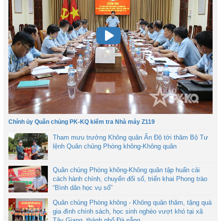
Chính ủy Quân chủng PK-KQ kiểm tra Nhà máy Z119
Tham mưu trưởng Không quân Ấn Độ tới thăm Bộ Tư
lệnh Quân chủng Phòng không-Không quân
Quân chủng Phòng không-Không quân tập huấn cải
cách hành chính, chuyển đổi số, triển khai Phong trào
“Bình dân học vụ số”
Quân chủng Phòng không - Không quân thăm, tặng quà
gia đình chính sách, học sinh nghèo vượt khó tại xã
Tây Giang, thành phố Đà nẵng