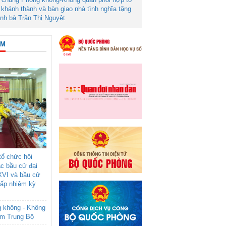
khánh thành và bàn giao nhà tình nghĩa tặng
ình bà Trần Thị Nguyệt
ÂM
ổ chức hội
ác bầu cử đại
XVI và bầu cử
cấp nhiệm kỳ
g không - Không
am Trung Bộ