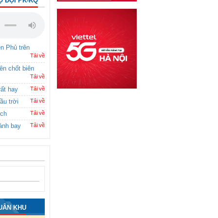
Ộ ĐỘI PK-KQ
ên Phủ trên
Tải về
rên chốt biên
Tải về
rất hay
Tải về
ầu trời
Tải về
ích
Tải về
ánh bay
Tải về
UÂN KHU