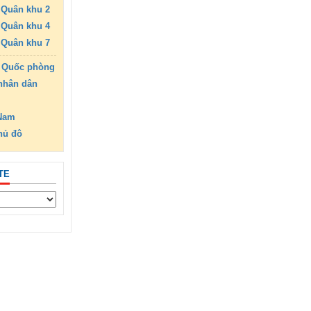
Quân khu 2
Quân khu 4
Quân khu 7
 Quốc phòng
nhân dân
 Nam
hủ đô
TE