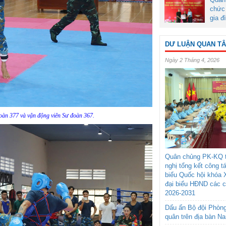
chức 
gia đ
DƯ LUẬN QUAN T
Ngày 2 Tháng 4, 2026
oàn 377 và vận động viên Sư đoàn 367.
Quân chủng PK-KQ t
nghị tổng kết công t
biểu Quốc hội khóa 
đại biểu HĐND các 
2026-2031
Dấu ấn Bộ đội Phòn
quân trên địa bàn N