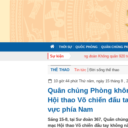
THỜI SỰ
QUỐC PHÒNG
QUÂN CHỦNG PK
ổ chức tập huấn cán bộ năm 2026
Sự kiện
Trung đoàn Không quân 920 tổ chức Lễ 
THỂ THAO
Tin tức
Đời sống thể thao
10 giờ:44 phút Thứ năm, ngày 15 tháng 8 , 
Quân chủng Phòng khôn
Hội thao Võ chiến đấu t
vực phía Nam
Sáng 15-8, tại Sư đoàn 367, Quân chủn
mạc Hội thao Võ chiến đấu tay không n