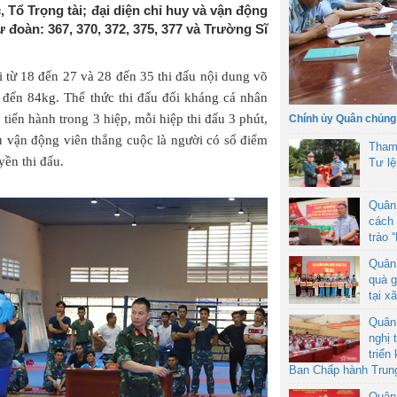
 Tổ Trọng tài; đại diện chỉ huy và vận động
ư đoàn: 367, 370, 372, 375, 377 và Trường Sĩ
i từ 18 đến 27 và 28 đến 35 thi đấu nội dung võ
 đến 84kg. Thể thức thi đấu đối kháng cá nhân
 tiến hành trong 3 hiệp, mỗi hiệp thi đấu 3 phút,
Chính ủy Quân chủng
ấu vận động viên thắng cuộc là người có số điểm
Tham
yền thi đấu.
Tư l
Quân
cách 
trào 
Quân
quà g
tại x
Quân
nghị 
triển
Ban Chấp hành Trun
Quân