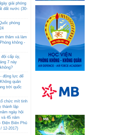
gày giải phóng
t đất nước (30-
 Quốc phòng
24
âm thăm và làm
 Phòng không -
đội cấp úy,
háng 7 này
 không?
- động lực để
-Không quân
ng trời quốc
ổ chức mít tinh
 thành lập
năm ngày hội
n và 45 năm
- Điện Biên Phủ
 / 12-2017)