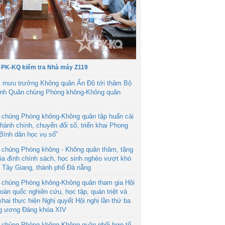
 PK-KQ kiểm tra Nhà máy Z119
 mưu trưởng Không quân Ấn Độ tới thăm Bộ
ệnh Quân chủng Phòng không-Không quân
 chủng Phòng không-Không quân tập huấn cải
hành chính, chuyển đổi số, triển khai Phong
“Bình dân học vụ số”
 chủng Phòng không - Không quân thăm, tặng
ia đình chính sách, học sinh nghèo vượt khó
ã Tây Giang, thành phố Đà nẵng
 chủng Phòng không-Không quân tham gia Hội
toàn quốc nghiên cứu, học tập, quán triệt và
 khai thực hiện Nghị quyết Hội nghị lần thứ ba
g ương Đảng khóa XIV
 chủng Phòng không-Không quân phối hợp tổ