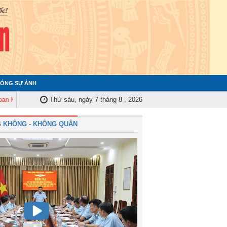
ÓNG SỰ ẢNH
ra Quân ủy Trung ương tập huấn nghiệp vụ công tác kiểm tra, giám sát năm 
Thứ sáu, ngày 7 tháng 8 , 2026
 KHÔNG - KHÔNG QUÂN