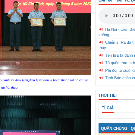
BÀI HÁT HAY VỀ B
Hà Nội - Điện Bi
không
Chiến sĩ Ra đa t
thùy
Tên lửa ta đánh 
Tổ quốc trao ta b
Phi đội ta xuất k
Tình Bác chắp c
p hành tốt điều lệnh,điều lệ và đơn vị hoàn thành tốt nhiệm vụ
 tại hội thao.
THỜI TIẾT
TỈ GIÁ
QUÂN CHỦNG - Q