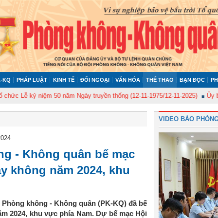
-KQ
PHÁP LUẬT
KINH TẾ
ĐỐI NGOẠI
VĂN HÓA
THỂ THAO
BẠN ĐỌC
PH
kỷ niệm 50 năm Ngày truyền thống (12-11-1975/12-11-2025)
Ủy ban Kiểm t
VIDEO BÁO PHÒNG
2024
g - Không quân bế mạc
ay không năm 2024, khu
g Phòng không - Không quân (PK-KQ) đã bế
ăm 2024, khu vực phía Nam. Dự bế mạc Hội