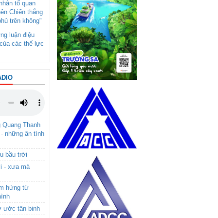
- nhân tố quan
nên Chiến thắng
phủ trên không"
ng luận điệu
của các thế lực
ADIO
g Quang Thanh
 - những ân tình
u bầu trời
i - xưa mà
ảm hứng từ
hình
ơ ước tân binh