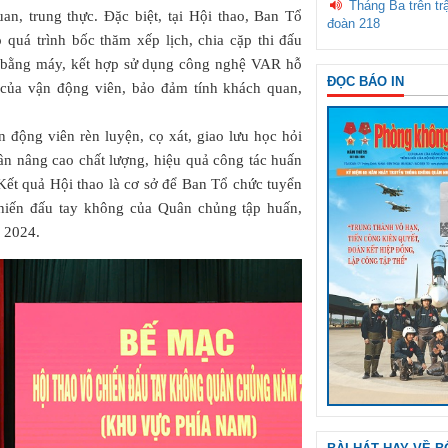
Tháng Ba trên tr
an, trung thực. Đặc biệt, tại Hội thao, Ban Tổ
đoàn 218
quá trình bốc thăm xếp lịch, chia cặp thi đấu
m bằng máy, kết hợp sử dụng công nghệ VAR hỗ
ĐỌC BÁO IN
m của vận động viên, bảo đảm tính khách quan,
n động viên rèn luyện, cọ xát, giao lưu học hỏi
ần nâng cao chất lượng, hiệu quả công tác huấn
. Kết quả Hội thao là cơ sở để Ban Tổ chức tuyển
hiến đấu tay không của Quân chủng tập huấn,
 2024.