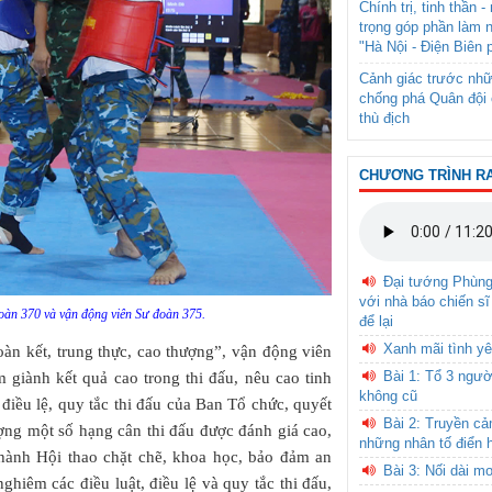
Chính trị, tinh thần 
trọng góp phần làm 
"Hà Nội - Điện Biên 
Cảnh giác trước nhữ
chống phá Quân đội 
thù địch
CHƯƠNG TRÌNH R
Đại tướng Phùn
với nhà báo chiến sĩ
oàn 370 và vận động viên Sư đoàn 375.
để lại
Xanh mãi tình yê
Đoàn kết, trung thực, cao thượng”, vận động viên
Bài 1: Tổ 3 ngườ
m giành kết quả cao trong thi đấu, nêu cao tinh
không cũ
 điều lệ, quy tắc thi đấu của Ban Tổ chức, quyết
Bài 2: Truyền c
lượng một số hạng cân thi đấu được đánh giá cao,
những nhân tố điển 
 hành Hội thao chặt chẽ, khoa học, bảo đảm an
Bài 3: Nối dài m
nghiêm các điều luật, điều lệ và quy tắc thi đấu,