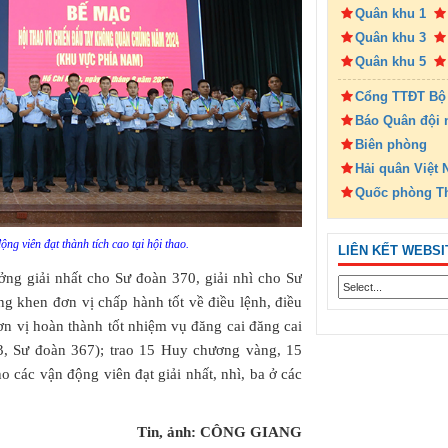
Quân khu 1
Quân khu 3
Quân khu 5
Cổng TTĐT Bộ
Báo Quân đội 
Biên phòng
Hải quân Việt
Quốc phòng T
ng viên đạt thành tích cao tại hội thao.
LIÊN KẾT WEBSI
ởng giải nhất cho Sư đoàn 370, giải nhì cho Sư
ng khen đơn vị chấp hành tốt về điều lệnh, điều
ơn vị hoàn thành tốt nhiệm vụ đăng cai đăng cai
3, Sư đoàn 367); trao 15 Huy chương vàng, 15
các vận động viên đạt giải nhất, nhì, ba ở các
Tin, ảnh: CÔNG GIANG