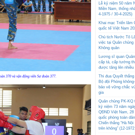
Lễ kỷ niệm 50 năm N
Miền Nam, thống nhấ
4-1975 / 30-4-2025)
Khai mạc Triển lãm
quốc tế Việt Nam 20
Chủ tịch Nước Tô L
việc tại Quân chủng
Không quân
Lương sĩ quan Quân 
cấp tá, cấp tướng t
được tăng lên nhiều
Thi đua Quyết thắng 
oàn 370 và vận động viên Sư đoàn 377.
Bộ đội Phòng không
bảo vệ vững chắc vù
gia
Quân chủng PK-KQ t
kỷ niệm 73 năm ngày
QĐND Việt Nam, 28 
quốc phòng toàn dâ
Chiến thắng “Hà Nội 
trên không” (12-1972