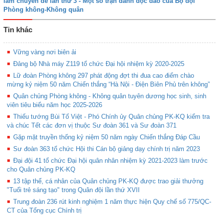
lãm chuyên đề lần thứ 3 - Một số trận đánh độc đáo của Bộ đội
Phòng không-Không quân
Tin khác
Vững vàng nơi biên ải
Đảng bộ Nhà máy Z119 tổ chức Đại hội nhiệm kỳ 2020-2025
Lữ đoàn Phòng không 297 phát động đợt thi đua cao điểm chào
mừng kỷ niệm 50 năm Chiến thắng “Hà Nội - Điện Biên Phủ trên không”
Quân chủng Phòng không - Không quân tuyên dương học sinh, sinh
viên tiêu biểu năm học 2025-2026
Thiếu tướng Bùi Tố Việt - Phó Chính ủy Quân chủng PK-KQ kiểm tra
và chúc Tết các đơn vị thuộc Sư đoàn 361 và Sư đoàn 371
Gặp mặt truyền thống kỷ niệm 50 năm ngày Chiến thắng Đáp Cầu
Sư đoàn 363 tổ chức Hội thi Cán bộ giảng dạy chính trị năm 2023
Đại đội 41 tổ chức Đại hội quân nhân nhiệm kỳ 2021-2023 làm trước
cho Quân chủng PK-KQ
13 tập thể, cá nhân của Quân chủng PK-KQ được trao giải thưởng
"Tuổi trẻ sáng tạo" trong Quân đội lần thứ XVII
Trung đoàn 236 rút kinh nghiệm 1 năm thực hiện Quy chế số 775/QC-
CT của Tổng cục Chính trị