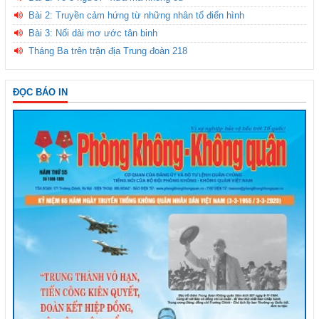
Bài 2: Truyền cảm hứng từ những nhân tố điển hình
Bài 3: Nối dài mơ ước tân binh
Tháng Ba trên trận địa Trung đoàn 218
ĐỌC BÁO IN