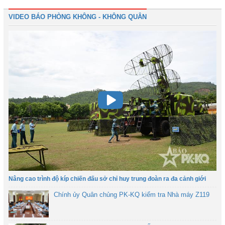
VIDEO BÁO PHÒNG KHÔNG - KHÔNG QUÂN
Nâng cao trình độ kíp chiến đấu sở chỉ huy trung đoàn ra đa cảnh giới
Chính ủy Quân chủng PK-KQ kiểm tra Nhà máy Z119