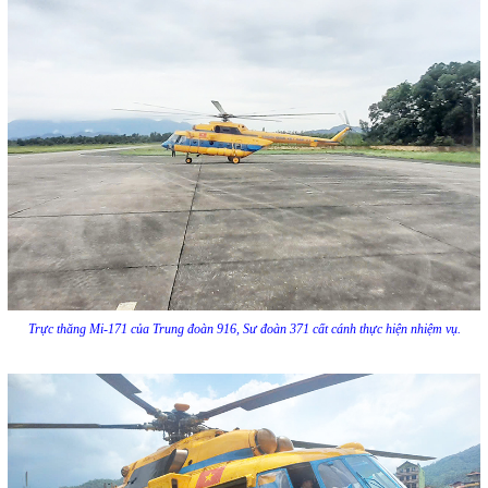
Trực thăng Mi-171 của Trung đoàn 916, Sư đoàn 371 cất cánh thực hiện nhiệm vụ.