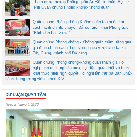
Tham mưu trưởng Không quân Ấn Độ tới thăm Bộ Tư
lệnh Quân chủng Phòng không-Không quân
Quân chủng Phòng không-Không quân tập huấn cải
cách hành chính, chuyển đổi số, triển khai Phong trào
“Bình dân học vụ số”
Quân chủng Phòng không - Không quân thăm, tặng quà
gia đình chính sách, học sinh nghèo vượt khó tại xã
Tây Giang, thành phố Đà nẵng
Quân chủng Phòng không-Không quân tham gia Hội
nghị toàn quốc nghiên cứu, học tập, quán triệt và triển
khai thực hiện Nghị quyết Hội nghị lần thứ ba Ban Chấp
hành Trung ương Đảng khóa XIV
DƯ LUẬN QUAN TÂM
Ngày 2 Tháng 4, 2026