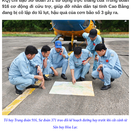
KQ) chỉ đạo Sư đoàn 371 sử dụng trực thăng của Trung đoàn
916 cơ động đi cứu trợ, giúp đỡ nhân dân tại tỉnh Cao Bằng
đang bị cô lập do lũ lụt, hậu quả của cơn bão số 3 gây ra.
Tổ bay Trung đoàn 916, Sư đoàn 371 trao đổi kế hoạch đường bay trước khi cất cánh từ
Sân bay Hòa Lạc.