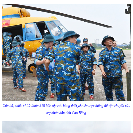
Cán bộ, chiến sĩ Lữ đoàn 918 bốc xếp các hàng thiết yếu lên trực thăng để vận chuyển cứu
trợ nhân dân tỉnh Cao Bằng.