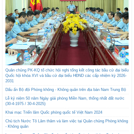
Quân chủng PK-KQ tổ chức hội nghị tổng kết công tác bầu cử đại biểu
Quốc hội khóa XVI và bầu cử đại biểu HĐND các cấp nhiệm kỳ 2026-
2031
Dấu ấn Bộ đội Phòng không - Không quân trên địa bàn Nam Trung Bộ
Lễ kỷ niệm 50 năm Ngày giải phóng Miền Nam, thống nhất đất nước
(30-4-1975 / 30-4-2025)
Khai mạc Triển lãm Quốc phòng quốc tế Việt Nam 2024
Chủ tịch Nước Tô Lâm thăm và làm việc tại Quân chủng Phòng không
- Không quân