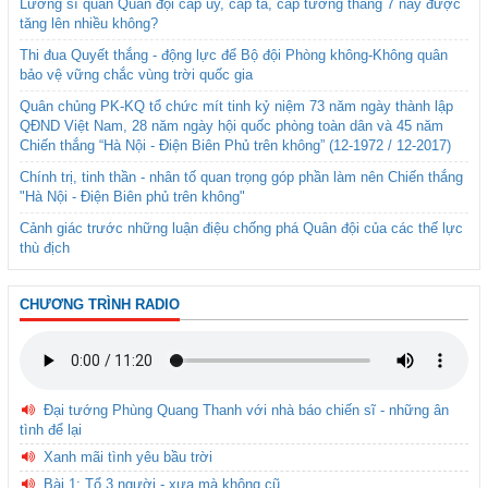
Lương sĩ quan Quân đội cấp úy, cấp tá, cấp tướng tháng 7 này được
tăng lên nhiều không?
Thi đua Quyết thắng - động lực để Bộ đội Phòng không-Không quân
bảo vệ vững chắc vùng trời quốc gia
Quân chủng PK-KQ tổ chức mít tinh kỷ niệm 73 năm ngày thành lập
QĐND Việt Nam, 28 năm ngày hội quốc phòng toàn dân và 45 năm
Chiến thắng “Hà Nội - Điện Biên Phủ trên không” (12-1972 / 12-2017)
Chính trị, tinh thần - nhân tố quan trọng góp phần làm nên Chiến thắng
"Hà Nội - Điện Biên phủ trên không"
Cảnh giác trước những luận điệu chống phá Quân đội của các thế lực
thù địch
CHƯƠNG TRÌNH RADIO
Đại tướng Phùng Quang Thanh với nhà báo chiến sĩ - những ân
tình để lại
Xanh mãi tình yêu bầu trời
Bài 1: Tổ 3 người - xưa mà không cũ