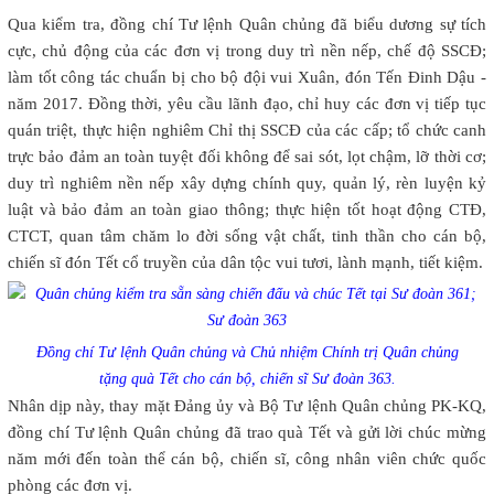
Qua kiểm tra, đồng chí Tư lệnh Quân chủng đã biểu dương sự tích
cực, chủ động của các đơn vị trong duy trì nền nếp, chế độ SSCĐ;
làm tốt công tác chuẩn bị cho bộ đội vui Xuân, đón Tến Đinh Dậu -
năm 2017. Đồng thời, yêu cầu lãnh đạo, chỉ huy các đơn vị tiếp tục
quán triệt, thực hiện nghiêm Chỉ thị SSCĐ của các cấp; tổ chức canh
trực bảo đảm an toàn tuyệt đối không để sai sót, lọt chậm, lỡ thời cơ;
duy trì nghiêm nền nếp xây dựng chính quy, quản lý, rèn luyện kỷ
luật và bảo đảm an toàn giao thông; thực hiện tốt hoạt động CTĐ,
CTCT, quan tâm chăm lo đời sống vật chất, tinh thần cho cán bộ,
chiến sĩ đón Tết cổ truyền của dân tộc vui tươi, lành mạnh, tiết kiệm.
Đồng chí Tư lệnh Quân chủng và Chủ nhiệm Chính trị Quân chủng
tặng quà Tết cho cán bộ, chiến sĩ Sư đoàn 363.
Nhân dịp này, thay mặt Đảng ủy và Bộ Tư lệnh Quân chủng PK-KQ,
đồng chí Tư lệnh Quân chủng đã trao quà Tết và gửi lời chúc mừng
năm mới đến toàn thể cán bộ, chiến sĩ, công nhân viên chức quốc
phòng các đơn vị.