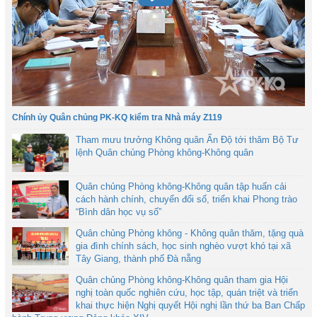
Chính ủy Quân chủng PK-KQ kiểm tra Nhà máy Z119
Tham mưu trưởng Không quân Ấn Độ tới thăm Bộ Tư
lệnh Quân chủng Phòng không-Không quân
Quân chủng Phòng không-Không quân tập huấn cải
cách hành chính, chuyển đổi số, triển khai Phong trào
“Bình dân học vụ số”
Quân chủng Phòng không - Không quân thăm, tặng quà
gia đình chính sách, học sinh nghèo vượt khó tại xã
Tây Giang, thành phố Đà nẵng
Quân chủng Phòng không-Không quân tham gia Hội
nghị toàn quốc nghiên cứu, học tập, quán triệt và triển
khai thực hiện Nghị quyết Hội nghị lần thứ ba Ban Chấp