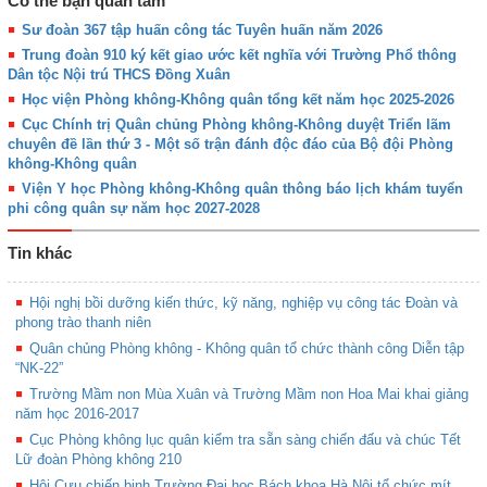
Có thể bạn quan tâm
Sư đoàn 367 tập huấn công tác Tuyên huấn năm 2026
Trung đoàn 910 ký kết giao ước kết nghĩa với Trường Phổ thông
Dân tộc Nội trú THCS Đồng Xuân
Học viện Phòng không-Không quân tổng kết năm học 2025-2026
Cục Chính trị Quân chủng Phòng không-Không duyệt Triển lãm
chuyên đề lần thứ 3 - Một số trận đánh độc đáo của Bộ đội Phòng
không-Không quân
Viện Y học Phòng không-Không quân thông báo lịch khám tuyển
phi công quân sự năm học 2027-2028
Tin khác
Hội nghị bồi dưỡng kiến thức, kỹ năng, nghiệp vụ công tác Đoàn và
phong trào thanh niên
Quân chủng Phòng không - Không quân tổ chức thành công Diễn tập
“NK-22”
Trường Mầm non Mùa Xuân và Trường Mầm non Hoa Mai khai giảng
năm học 2016-2017
Cục Phòng không lục quân kiểm tra sẵn sàng chiến đấu và chúc Tết
Lữ đoàn Phòng không 210
Hội Cựu chiến binh Trường Đại học Bách khoa Hà Nội tổ chức mít