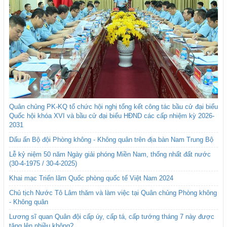
Quân chủng PK-KQ tổ chức hội nghị tổng kết công tác bầu cử đại biểu
Quốc hội khóa XVI và bầu cử đại biểu HĐND các cấp nhiệm kỳ 2026-
2031
Dấu ấn Bộ đội Phòng không - Không quân trên địa bàn Nam Trung Bộ
Lễ kỷ niệm 50 năm Ngày giải phóng Miền Nam, thống nhất đất nước
(30-4-1975 / 30-4-2025)
Khai mạc Triển lãm Quốc phòng quốc tế Việt Nam 2024
Chủ tịch Nước Tô Lâm thăm và làm việc tại Quân chủng Phòng không
- Không quân
Lương sĩ quan Quân đội cấp úy, cấp tá, cấp tướng tháng 7 này được
tăng lên nhiều không?