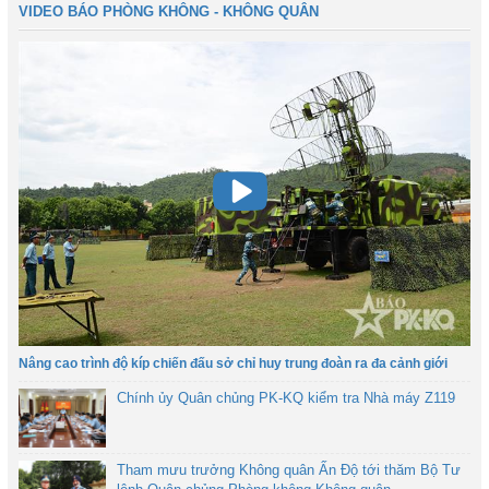
VIDEO BÁO PHÒNG KHÔNG - KHÔNG QUÂN
Nâng cao trình độ kíp chiến đấu sở chỉ huy trung đoàn ra đa cảnh giới
Chính ủy Quân chủng PK-KQ kiểm tra Nhà máy Z119
Tham mưu trưởng Không quân Ấn Độ tới thăm Bộ Tư