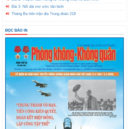
Bài 3: Nối dài mơ ước tân binh
Tháng Ba trên trận địa Trung đoàn 218
ĐỌC BÁO IN