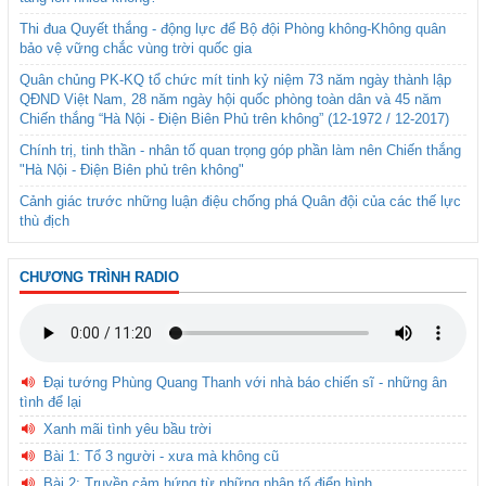
Thi đua Quyết thắng - động lực để Bộ đội Phòng không-Không quân
bảo vệ vững chắc vùng trời quốc gia
Quân chủng PK-KQ tổ chức mít tinh kỷ niệm 73 năm ngày thành lập
QĐND Việt Nam, 28 năm ngày hội quốc phòng toàn dân và 45 năm
Chiến thắng “Hà Nội - Điện Biên Phủ trên không” (12-1972 / 12-2017)
Chính trị, tinh thần - nhân tố quan trọng góp phần làm nên Chiến thắng
"Hà Nội - Điện Biên phủ trên không"
Cảnh giác trước những luận điệu chống phá Quân đội của các thế lực
thù địch
CHƯƠNG TRÌNH RADIO
Đại tướng Phùng Quang Thanh với nhà báo chiến sĩ - những ân
tình để lại
Xanh mãi tình yêu bầu trời
Bài 1: Tổ 3 người - xưa mà không cũ
Bài 2: Truyền cảm hứng từ những nhân tố điển hình