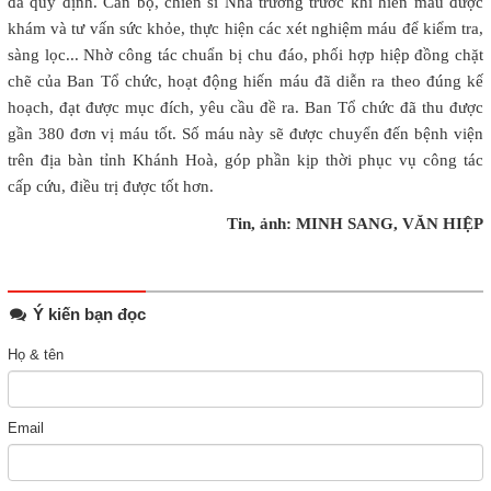
đã quy định. Cán bộ, chiến sĩ Nhà trường trước khi hiến máu được
khám và tư vấn sức khỏe, thực hiện các xét nghiệm máu để kiểm tra,
sàng lọc... Nhờ công tác chuẩn bị chu đáo, phối hợp hiệp đồng chặt
chẽ của Ban Tổ chức, hoạt động hiến máu đã diễn ra theo đúng kế
hoạch, đạt được mục đích, yêu cầu đề ra. Ban Tổ chức đã thu được
gần 380 đơn vị máu tốt. Số máu này sẽ được chuyển đến bệnh viện
trên địa bàn tỉnh Khánh Hoà, góp phần kịp thời phục vụ công tác
cấp cứu, điều trị được tốt hơn.
Tin, ảnh: MINH SANG, VĂN HIỆP
Ý kiến bạn đọc
Họ & tên
Email