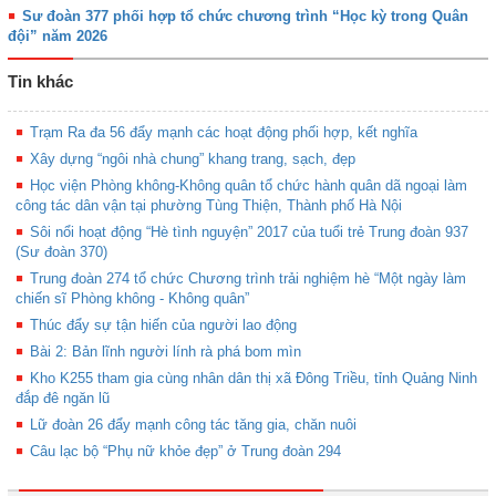
Sư đoàn 377 phối hợp tổ chức chương trình “Học kỳ trong Quân
đội” năm 2026
Tin khác
Trạm Ra đa 56 đẩy mạnh các hoạt động phối hợp, kết nghĩa
Xây dựng “ngôi nhà chung” khang trang, sạch, đẹp
Học viện Phòng không-Không quân tổ chức hành quân dã ngoại làm
công tác dân vận tại phường Tùng Thiện, Thành phố Hà Nội
Sôi nổi hoạt động “Hè tình nguyện” 2017 của tuổi trẻ Trung đoàn 937
(Sư đoàn 370)
Trung đoàn 274 tổ chức Chương trình trải nghiệm hè “Một ngày làm
chiến sĩ Phòng không - Không quân”
Thúc đẩy sự tận hiến của người lao động
Bài 2: Bản lĩnh người lính rà phá bom mìn
Kho K255 tham gia cùng nhân dân thị xã Đông Triều, tỉnh Quảng Ninh
đắp đê ngăn lũ
Lữ đoàn 26 đẩy mạnh công tác tăng gia, chăn nuôi
Câu lạc bộ “Phụ nữ khỏe đẹp” ở Trung đoàn 294