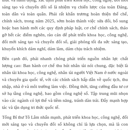
sáng tạo và chuyển đổi số là nhiệm vụ chiến lược của toàn Đảng,
toàn dân và toàn quân. Phải rất khẩn trương hoàn thiện thể chế,
chính sách, trong năm 2025, sớm hoàn thành việc sửa đổi, bổ sung
hoặc ban hành mới các quy định pháp luật, cơ chế chính sách, tháo
gỡ hết các điểm nghẽn, rào cản để phát triển khoa học, công nghệ,
đổi mới sáng tạo và chuyển đổi số, giải phóng tối đa sức sáng tạo,
khuyến khích dám nghĩ, dám làm, dám chịu trách nhiệm.
Bên cạnh đó, phải nhanh chóng phát triển nguồn nhân lực chất
lượng cao: Ban hành cơ chế thu hút nhân tài nói chung, đặc biệt là
nhân tài khoa học, công nghệ, nhân tài người Việt Nam ở nước ngoài
và chuyên gia quốc tế, với các chính sách hấp dẫn về quốc tịch, thu
nhập, nhà ở và môi trường làm việc. Đồng thời, tăng cường đầu tư cơ
sở hạ tầng công nghệ, bao gồm công nghệ số. Tập trung mũi nhọn
vào các ngành có lợi thế và tiềm năng, tránh dàn trải. Đẩy mạnh hợp
tác và tận dụng tri thức quốc tế.
Tổng Bí thư Tô Lâm nhấn mạnh, phát triển khoa học, công nghệ, đổi
mới sáng tạo và chuyển đổi số không chỉ là lựa chọn, mà là con