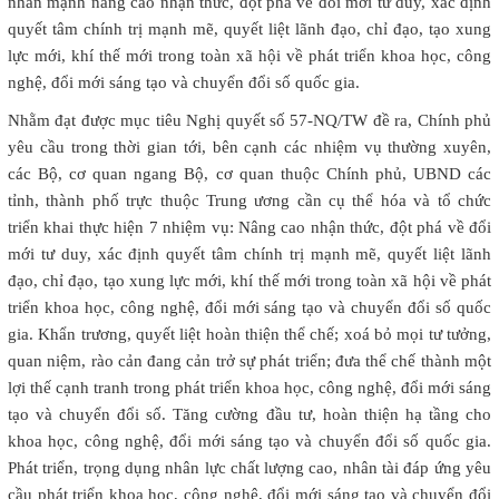
nhấn mạnh nâng cao nhận thức, đột phá về đổi mới tư duy, xác định
quyết tâm chính trị mạnh mẽ, quyết liệt lãnh đạo, chỉ đạo, tạo xung
lực mới, khí thế mới trong toàn xã hội về phát triển khoa học, công
nghệ, đổi mới sáng tạo và chuyển đổi số quốc gia.
Nhằm đạt được mục tiêu Nghị quyết số 57-NQ/TW đề ra, Chính phủ
yêu cầu trong thời gian tới, bên cạnh các nhiệm vụ thường xuyên,
các Bộ, cơ quan ngang Bộ, cơ quan thuộc Chính phủ, UBND các
tỉnh, thành phố trực thuộc Trung ương cần cụ thể hóa và tổ chức
triển khai thực hiện 7 nhiệm vụ: Nâng cao nhận thức, đột phá về đổi
mới tư duy, xác định quyết tâm chính trị mạnh mẽ, quyết liệt lãnh
đạo, chỉ đạo, tạo xung lực mới, khí thế mới trong toàn xã hội về phát
triển khoa học, công nghệ, đổi mới sáng tạo và chuyển đổi số quốc
gia. Khẩn trương, quyết liệt hoàn thiện thể chế; xoá bỏ mọi tư tưởng,
quan niệm, rào cản đang cản trở sự phát triển; đưa thể chế thành một
lợi thế cạnh tranh trong phát triển khoa học, công nghệ, đổi mới sáng
tạo và chuyển đổi số. Tăng cường đầu tư, hoàn thiện hạ tầng cho
khoa học, công nghệ, đổi mới sáng tạo và chuyển đổi số quốc gia.
Phát triển, trọng dụng nhân lực chất lượng cao, nhân tài đáp ứng yêu
cầu phát triển khoa học, công nghệ, đổi mới sáng tạo và chuyển đổi