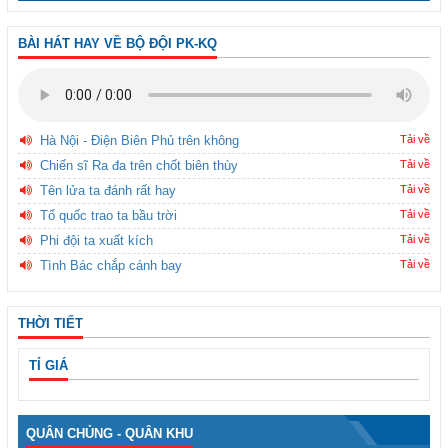
BÀI HÁT HAY VỀ BỘ ĐỘI PK-KQ
Hà Nội - Điện Biên Phủ trên không
Tải về
Chiến sĩ Ra đa trên chốt biên thùy
Tải về
Tên lửa ta đánh rất hay
Tải về
Tổ quốc trao ta bầu trời
Tải về
Phi đội ta xuất kích
Tải về
Tình Bác chắp cánh bay
Tải về
THỜI TIẾT
TỈ GIÁ
QUÂN CHỦNG - QUÂN KHU