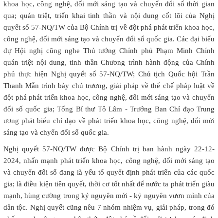
khoa học, công nghệ, đổi mới sáng tạo và chuyển đổi số thời gian
qua; quán triệt, triển khai tinh thần và nội dung cốt lõi của Nghị
quyết số 57-NQ/TW của Bộ Chính trị về đột phá phát triển khoa học,
công nghệ, đổi mới sáng tạo và chuyển đổi số quốc gia. Các đại biểu
dự Hội nghị cũng nghe Thủ tướng Chính phủ Phạm Minh Chính
quán triệt nội dung, tinh thần Chương trình hành động của Chính
phủ thực hiện Nghị quyết số 57-NQ/TW; Chủ tịch Quốc hội Trần
Thanh Mẫn trình bày chủ trương, giải pháp về thể chế pháp luật về
đột phá phát triển khoa học, công nghệ, đổi mới sáng tạo và chuyển
đổi số quốc gia; Tổng Bí thư Tô Lâm - Trưởng Ban Chỉ đạo Trung
ương phát biểu chỉ đạo về phát triển khoa học, công nghệ, đổi mới
sáng tạo và chyển đổi số quốc gia.
Nghị quyết 57-NQ/TW được Bộ Chính trị ban hành ngày 22-12-
2024, nhấn mạnh phát triển khoa học, công nghệ, đổi mới sáng tạo
và chuyển đổi số đang là yếu tố quyết định phát triển của các quốc
gia; là điều kiện tiên quyết, thời cơ tốt nhất để nước ta phát triển giàu
mạnh, hùng cường trong kỷ nguyên mới - kỷ nguyên vươn mình của
dân tộc. Nghị quyết cũng nêu 7 nhóm nhiệm vụ, giải pháp, trong đó