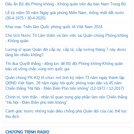
Dấu ấn Bộ đội Phòng không - Không quân trên địa bàn Nam Trung Bộ
Lễ kỷ niệm 50 năm Ngày giải phóng Miền Nam, thống nhất đất nước
(30-4-1975 / 30-4-2025)
Khai mạc Triển lãm Quốc phòng quốc tế Việt Nam 2024
Chủ tịch Nước Tô Lâm thăm và làm việc tại Quân chủng Phòng không
- Không quân
Lương sĩ quan Quân đội cấp úy, cấp tá, cấp tướng tháng 7 này được
tăng lên nhiều không?
Thi đua Quyết thắng - động lực để Bộ đội Phòng không-Không quân
bảo vệ vững chắc vùng trời quốc gia
Quân chủng PK-KQ tổ chức mít tinh kỷ niệm 73 năm ngày thành lập
QĐND Việt Nam, 28 năm ngày hội quốc phòng toàn dân và 45 năm
Chiến thắng “Hà Nội - Điện Biên Phủ trên không” (12-1972 / 12-2017)
Chính trị, tinh thần - nhân tố quan trọng góp phần làm nên Chiến thắng
"Hà Nội - Điện Biên phủ trên không"
Cảnh giác trước những luận điệu chống phá Quân đội của các thế lực
thù địch
CHƯƠNG TRÌNH RADIO