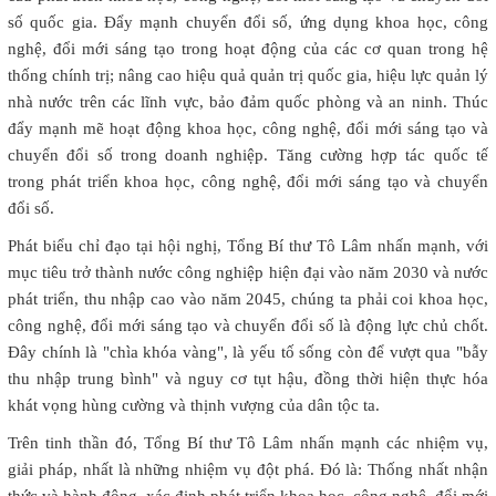
số quốc gia. Đẩy mạnh chuyển đổi số, ứng dụng khoa học, công
nghệ, đổi mới sáng tạo trong hoạt động của các cơ quan trong hệ
thống chính trị; nâng cao hiệu quả quản trị quốc gia, hiệu lực quản lý
nhà nước trên các lĩnh vực, bảo đảm quốc phòng và an ninh. Thúc
đẩy mạnh mẽ hoạt động khoa học, công nghệ, đổi mới sáng tạo và
chuyển đổi số trong doanh nghiệp. Tăng cường hợp tác quốc tế
trong phát triển khoa học, công nghệ, đổi mới sáng tạo và chuyển
đổi số.
Phát biểu chỉ đạo tại hội nghị, Tổng Bí thư Tô Lâm nhấn mạnh, với
mục tiêu trở thành nước công nghiệp hiện đại vào năm 2030 và nước
phát triển, thu nhập cao vào năm 2045, chúng ta phải coi khoa học,
công nghệ, đổi mới sáng tạo và chuyển đổi số là động lực chủ chốt.
Đây chính là "chìa khóa vàng", là yếu tố sống còn để vượt qua "bẫy
thu nhập trung bình" và nguy cơ tụt hậu, đồng thời hiện thực hóa
khát vọng hùng cường và thịnh vượng của dân tộc ta.
Trên tinh thần đó, Tổng Bí thư Tô Lâm nhấn mạnh các nhiệm vụ,
giải pháp, nhất là những nhiệm vụ đột phá. Đó là: Thống nhất nhận
thức và hành động, xác định phát triển khoa học, công nghệ, đổi mới