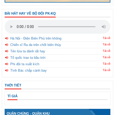
BÀI HÁT HAY VỀ BỘ ĐỘI PK-KQ
Hà Nội - Điện Biên Phủ trên không
Tải về
Chiến sĩ Ra đa trên chốt biên thùy
Tải về
Tên lửa ta đánh rất hay
Tải về
Tổ quốc trao ta bầu trời
Tải về
Phi đội ta xuất kích
Tải về
Tình Bác chắp cánh bay
Tải về
THỜI TIẾT
TỈ GIÁ
QUÂN CHỦNG - QUÂN KHU