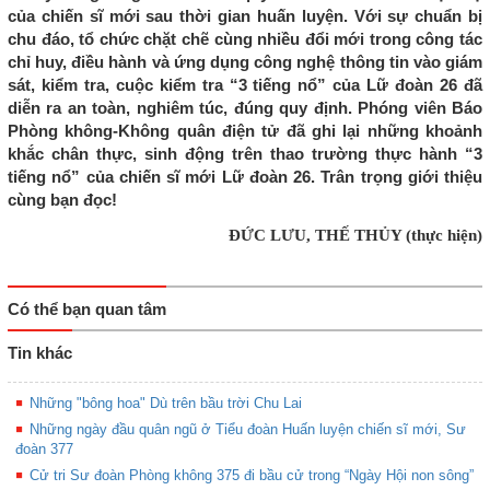
của chiến sĩ mới sau thời gian huấn luyện. Với sự chuẩn bị
chu đáo, tổ chức chặt chẽ cùng nhiều đổi mới trong công tác
chỉ huy, điều hành và ứng dụng công nghệ thông tin vào giám
sát, kiểm tra, cuộc kiểm tra “3 tiếng nổ” của Lữ đoàn 26 đã
diễn ra an toàn, nghiêm túc, đúng quy định. Phóng viên Báo
Phòng không-Không quân điện tử đã ghi lại những khoảnh
khắc chân thực, sinh động trên thao trường thực hành “3
tiếng nổ” của chiến sĩ mới Lữ đoàn 26. Trân trọng giới thiệu
cùng bạn đọc!
ĐỨC LƯU, THẾ THỦY (thực hiện)
Có thể bạn quan tâm
Tin khác
Những "bông hoa" Dù trên bầu trời Chu Lai
Những ngày đầu quân ngũ ở Tiểu đoàn Huấn luyện chiến sĩ mới, Sư
đoàn 377
Cử tri Sư đoàn Phòng không 375 đi bầu cử trong “Ngày Hội non sông”