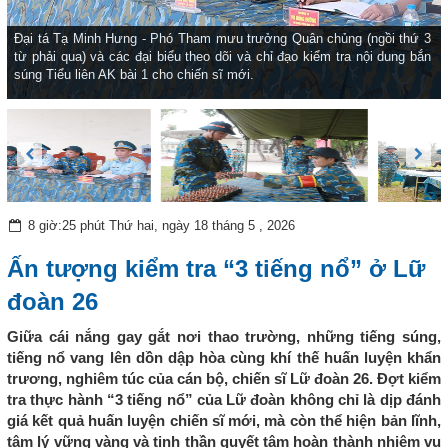
Đại tá Tạ Minh Hưng - Phó Tham mưu trưởng Quân chủng (ngồi thứ 3
từ phải qua) và các đại biểu theo dõi và chỉ đạo kiểm tra nội dung bắn
súng Tiểu liên AK bài 1 cho chiến sĩ mới.
8 giờ:25 phút Thứ hai, ngày 18 tháng 5 , 2026
Ấn tượng kiểm tra “3 tiếng nổ” ở Lữ
đoàn 26
Giữa cái nắng gay gắt nơi thao trường, những tiếng súng,
tiếng nổ vang lên dồn dập hòa cùng khí thế huấn luyện khẩn
trương, nghiêm túc của cán bộ, chiến sĩ Lữ đoàn 26. Đợt kiểm
tra thực hành “3 tiếng nổ” của Lữ đoàn không chỉ là dịp đánh
giá kết quả huấn luyện chiến sĩ mới, mà còn thể hiện bản lĩnh,
tâm lý vững vàng và tinh thần quyết tâm hoàn thành nhiệm vụ