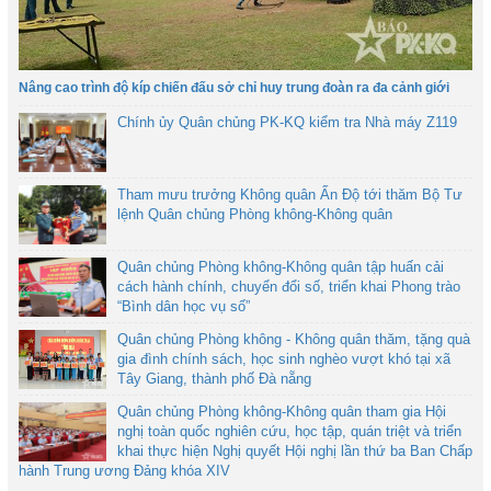
Nâng cao trình độ kíp chiến đấu sở chỉ huy trung đoàn ra đa cảnh giới
Chính ủy Quân chủng PK-KQ kiểm tra Nhà máy Z119
Tham mưu trưởng Không quân Ấn Độ tới thăm Bộ Tư
lệnh Quân chủng Phòng không-Không quân
Quân chủng Phòng không-Không quân tập huấn cải
cách hành chính, chuyển đổi số, triển khai Phong trào
“Bình dân học vụ số”
Quân chủng Phòng không - Không quân thăm, tặng quà
gia đình chính sách, học sinh nghèo vượt khó tại xã
Tây Giang, thành phố Đà nẵng
Quân chủng Phòng không-Không quân tham gia Hội
nghị toàn quốc nghiên cứu, học tập, quán triệt và triển
khai thực hiện Nghị quyết Hội nghị lần thứ ba Ban Chấp
hành Trung ương Đảng khóa XIV