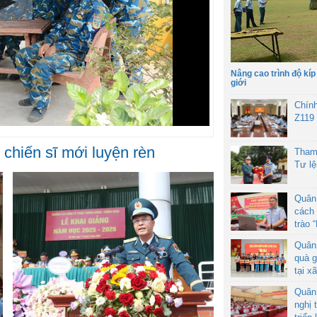
Nâng cao trình độ kíp
giới
Chín
Z119
 chiến sĩ mới luyện rèn
Tham
Tư l
Quân
cách 
trào 
Quân
quà g
tại x
Quân
nghị 