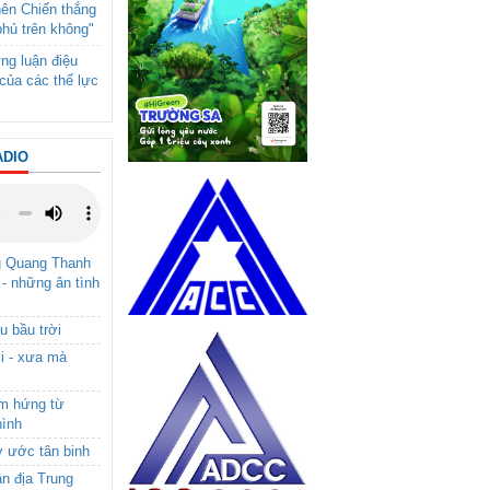
nên Chiến thắng
phủ trên không"
ng luận điệu
của các thế lực
ADIO
g Quang Thanh
 - những ân tình
u bầu trời
i - xưa mà
ảm hứng từ
hình
ơ ước tân binh
ận địa Trung