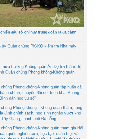
 chiến đấu sở chỉ huy trung đoàn ra đa cảnh
h ủy Quân chủng PK-KQ kiểm tra Nhà máy
 mưu trưởng Không quân Ấn Độ tới thăm Bộ
ệnh Quân chủng Phòng không-Không quân
 chủng Phòng không-Không quân tập huấn cải
hành chính, chuyển đổi số, triển khai Phong
“Bình dân học vụ số”
 chủng Phòng không - Không quân thăm, tặng
ia đình chính sách, học sinh nghèo vượt khó
ã Tây Giang, thành phố Đà nẵng
 chủng Phòng không-Không quân tham gia Hội
toàn quốc nghiên cứu, học tập, quán triệt và