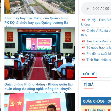
Khối máy bay trực thăng của Quân chủng
Hà Nội - Điện Bi
PK-KQ tổ chức bay qua Quảng trường Ba
không
Đình
Chiến sĩ Ra đa t
thùy
Tên lửa ta đánh 
Tổ quốc trao ta b
Phi đội ta xuất k
Tình Bác chắp c
THỜI TIẾT
Quân chủng Phòng không - Không quân tập
TỈ GIÁ
huấn công tác công nghệ thông tin, chuyển
đổi số và triển khai Phong trào “Bình dân
học vụ số” năm 2025
QUÂN CHỦNG - Q
Quân khu 1