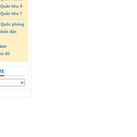
Quân khu 4
Quân khu 7
 Quốc phòng
nhân dân
 Nam
hủ đô
TE