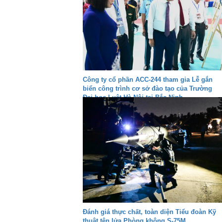
Công ty cổ phần ACC-244 tham gia Lễ gắn
biển công trình cơ sở đào tạo của Trường
Đại học Luật Hà Nội tại Bắc Ninh
Đánh giá thực chất, toàn diện Tiểu đoàn Kỹ
thuật tên lửa Phòng không S-75M