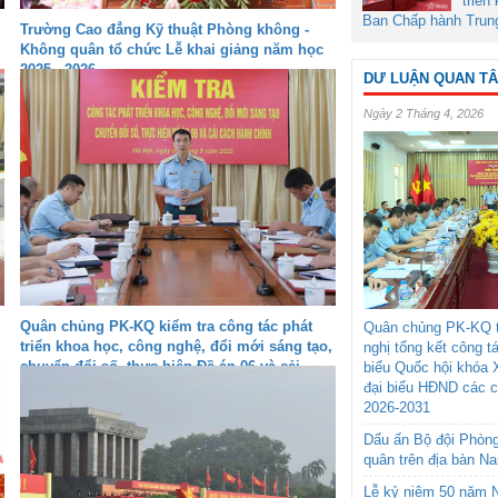
triển
Ban Chấp hành Trun
Trường Cao đẳng Kỹ thuật Phòng không -
Không quân tổ chức Lễ khai giảng năm học
2025 - 2026
DƯ LUẬN QUAN T
Ngày 2 Tháng 4, 2026
Quân chủng PK-KQ kiểm tra công tác phát
Quân chủng PK-KQ t
triển khoa học, công nghệ, đổi mới sáng tạo,
nghị tổng kết công t
chuyển đổi số, thực hiện Đề án 06 và cải
biểu Quốc hội khóa 
cách hành chính tại các đơn vị
đại biểu HĐND các 
2026-2031
Dấu ấn Bộ đội Phòn
quân trên địa bàn N
Lễ kỷ niệm 50 năm N