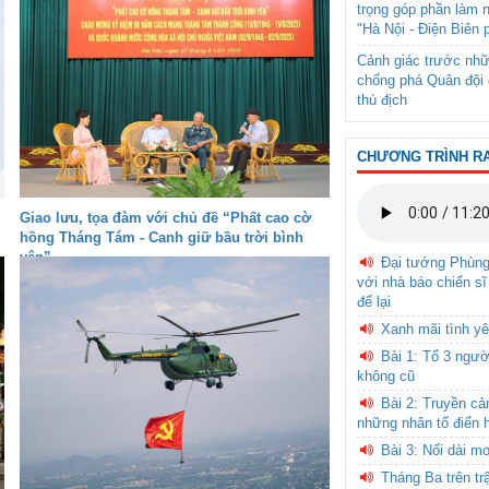
trọng góp phần làm 
"Hà Nội - Điện Biên 
Cảnh giác trước nhữ
chống phá Quân đội 
thù địch
CHƯƠNG TRÌNH R
Giao lưu, tọa đàm với chủ đề “Phất cao cờ
hồng Tháng Tám - Canh giữ bầu trời bình
yên”
Đại tướng Phùn
với nhà báo chiến sĩ
để lại
Xanh mãi tình yê
Bài 1: Tổ 3 ngườ
không cũ
Bài 2: Truyền c
những nhân tố điển 
Bài 3: Nối dài m
Tháng Ba trên tr