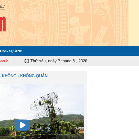
ÓNG SỰ ẢNH
ra Quân ủy Trung ương tập huấn nghiệp vụ công tác kiểm tra, giám sát năm
Thứ sáu, ngày 7 tháng 8 , 2026
 KHÔNG - KHÔNG QUÂN