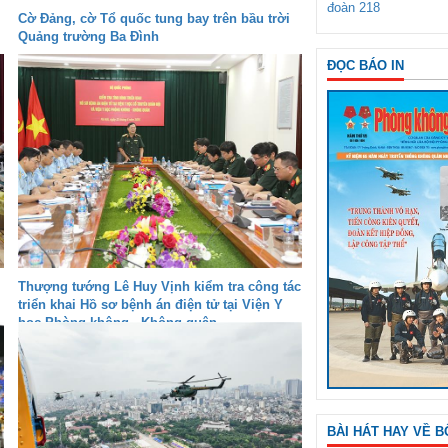
đoàn 218
Cờ Đảng, cờ Tổ quốc tung bay trên bầu trời
Quảng trường Ba Đình
ĐỌC BÁO IN
Thượng tướng Lê Huy Vịnh kiểm tra công tác
triển khai Hồ sơ bệnh án điện tử tại Viện Y
học Phòng không - Không quân
BÀI HÁT HAY VỀ B