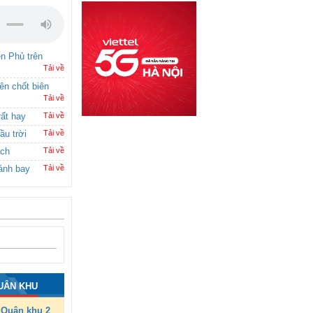
ên Phủ trên
Tải về
rên chốt biên
Tải về
rất hay
Tải về
ầu trời
Tải về
ích
Tải về
ánh bay
Tải về
UÂN KHU
Quân khu 2