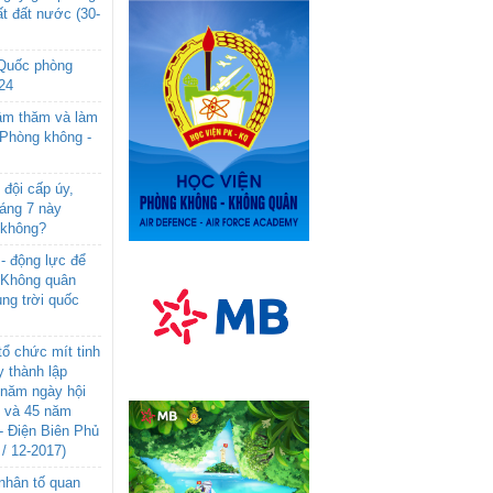
t đất nước (30-
 Quốc phòng
24
âm thăm và làm
 Phòng không -
đội cấp úy,
háng 7 này
 không?
- động lực để
-Không quân
ng trời quốc
ổ chức mít tinh
 thành lập
năm ngày hội
n và 45 năm
- Điện Biên Phủ
 / 12-2017)
- nhân tố quan