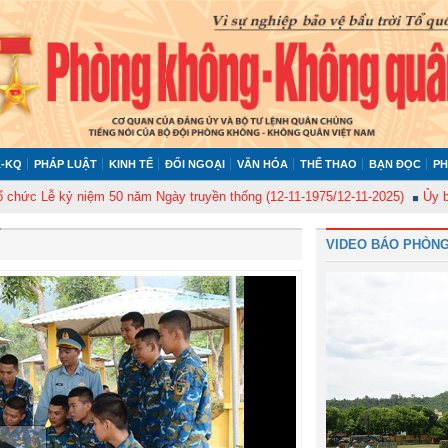
-KQ
PHÁP LUẬT
KINH TẾ
ĐỐI NGOẠI
VĂN HÓA
THỂ THAO
BẠN ĐỌC
PH
kỷ niệm 50 năm Ngày truyền thống (12-11-1975/12-11-2025)
Ủy ban Kiểm t
VIDEO BÁO PHÒNG