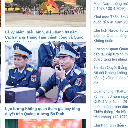
Miền Nam, thống nhấ
4-1975 / 30-4-2025)
Khai mạc Triển lãm
quốc tế Việt Nam 20
Chủ tịch Nước Tô L
Lễ kỷ niệm, diễu binh, diễu hành 80 năm
việc tại Quân chủng
Cách mạng Tháng Tám thành công và Quốc
Không quân
khánh Nước Cộng hòa XHCN Việt Nam
Lương sĩ quan Quân 
cấp tá, cấp tướng t
được tăng lên nhiều
Thi đua Quyết thắng 
Bộ đội Phòng không
bảo vệ vững chắc vù
gia
Quân chủng PK-KQ t
kỷ niệm 73 năm ngày
QĐND Việt Nam, 28 
quốc phòng toàn dâ
g
Lực lượng Không quân tham gia bay tổng
Chiến thắng “Hà Nội 
duyệt trên Quảng trường Ba Đình
trên không” (12-1972
Chính trị, tinh thần 