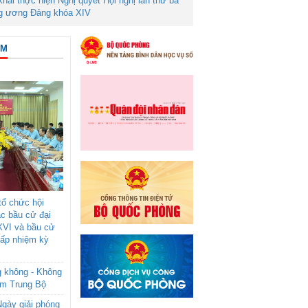
 khai thực hiện Nghị quyết Hội nghị lần thứ ba
g ương Đảng khóa XIV
ÂM
ổ chức hội
ác bầu cử đại
XVI và bầu cử
cấp nhiệm kỳ
g không - Không
am Trung Bộ
gày giải phóng