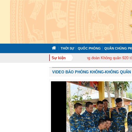
THỜI SỰ
QUỐC PHÒNG
QUÂN CHỦNG PK
ổ chức tập huấn cán bộ năm 2026
Sự kiện
Trung đoàn Không quân 920 tổ chức Lễ 
VIDEO BÁO PHÒNG KHÔNG-KHÔNG QUÂN