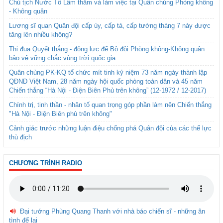
Chủ tịch Nước Tô Lâm thăm và làm việc tại Quân chủng Phòng không
- Không quân
Lương sĩ quan Quân đội cấp úy, cấp tá, cấp tướng tháng 7 này được
tăng lên nhiều không?
Thi đua Quyết thắng - động lực để Bộ đội Phòng không-Không quân
bảo vệ vững chắc vùng trời quốc gia
Quân chủng PK-KQ tổ chức mít tinh kỷ niệm 73 năm ngày thành lập
QĐND Việt Nam, 28 năm ngày hội quốc phòng toàn dân và 45 năm
Chiến thắng “Hà Nội - Điện Biên Phủ trên không” (12-1972 / 12-2017)
Chính trị, tinh thần - nhân tố quan trọng góp phần làm nên Chiến thắng
"Hà Nội - Điện Biên phủ trên không"
Cảnh giác trước những luận điệu chống phá Quân đội của các thế lực
thù địch
CHƯƠNG TRÌNH RADIO
Đại tướng Phùng Quang Thanh với nhà báo chiến sĩ - những ân
tình để lại