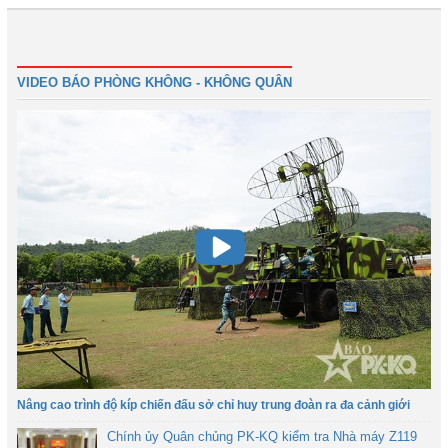
Đầu
Trước
2
3
4
5
6
7
8
9
Tiếp
Cuối
VIDEO BÁO PHÒNG KHÔNG - KHÔNG QUÂN
Nâng cao trình độ kíp chiến đấu sở chỉ huy trung đoàn ra đa cảnh giới
Chính ủy Quân chủng PK-KQ kiểm tra Nhà máy Z119