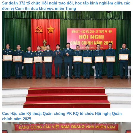
Sư đoàn 372 tổ chức Hội nghị trao đổi, học tập kinh nghiệm giữa các
đơn vị Cụm thi đua khu vực miền Trung
Cục Hậu cần-Kỹ thuật Quân chủng PK-KQ tổ chức Hội nghị Quân
chính năm 2025