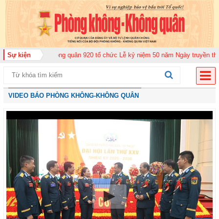
n Không quân 920 tổ chức Lễ kỷ niệm 50 năm Ngày truyền thống (12-11-1975
Sự kiện
VIDEO BÁO PHÒNG KHÔNG-KHÔNG QUÂN