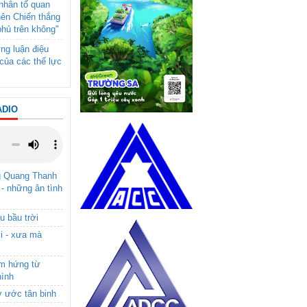
- nhân tố quan
nên Chiến thắng
phủ trên không"
ng luận điệu
của các thế lực
ADIO
g Quang Thanh
 - những ân tình
u bầu trời
i - xưa mà
ảm hứng từ
hình
ơ ước tân binh