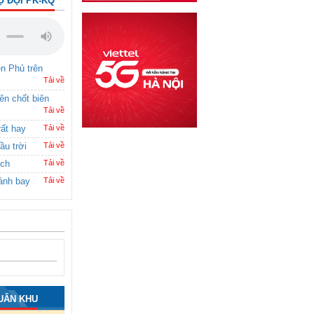
Ộ ĐỘI PK-KQ
ên Phủ trên
Tải về
rên chốt biên
Tải về
rất hay
Tải về
ầu trời
Tải về
ích
Tải về
ánh bay
Tải về
UÂN KHU