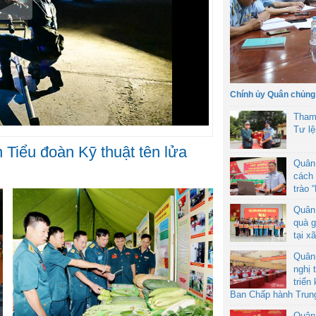
Chính ủy Quân chủng
Tham
Tư l
n Tiểu đoàn Kỹ thuật tên lửa
Quân
cách 
trào 
Quân
quà g
tại x
Quân
nghị 
triển
Ban Chấp hành Trun
Quân