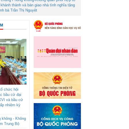
khánh thành và bàn giao nhà tình nghĩa tặng
ình bà Trần Thị Nguyệt
ÂM
ổ chức hội
ác bầu cử đại
XVI và bầu cử
cấp nhiệm kỳ
g không - Không
am Trung Bộ