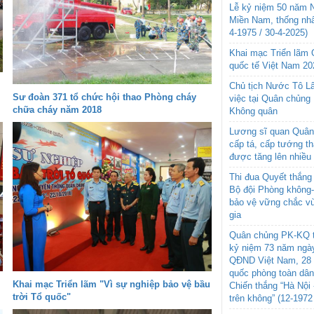
Lễ kỷ niệm 50 năm N
Miền Nam, thống nhấ
4-1975 / 30-4-2025)
Khai mạc Triển lãm
quốc tế Việt Nam 20
Chủ tịch Nước Tô L
Sư đoàn 371 tổ chức hội thao Phòng cháy
việc tại Quân chủng
chữa cháy năm 2018
Không quân
Lương sĩ quan Quân 
cấp tá, cấp tướng t
được tăng lên nhiều
Thi đua Quyết thắng 
Bộ đội Phòng không
bảo vệ vững chắc vù
gia
Quân chủng PK-KQ t
kỷ niệm 73 năm ngày
QĐND Việt Nam, 28 
quốc phòng toàn dâ
Khai mạc Triển lãm "Vì sự nghiệp bảo vệ bầu
Chiến thắng “Hà Nội 
trời Tổ quốc"
trên không” (12-1972