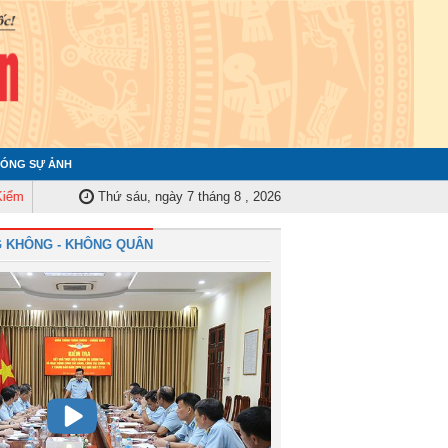
ÓNG SỰ ẢNH
ân ủy Trung ương tập huấn nghiệp vụ công tác kiểm tra, giám sát năm 2025
Thứ sáu, ngày 7 tháng 8 , 2026
 KHÔNG - KHÔNG QUÂN