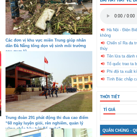
BÀI HÁT HAY VỀ B
Hà Nội - Điện Bi
không
Các đơn vị khu vực miền Trung giúp nhân
Chiến sĩ Ra đa t
dân Đà Nẵng tổng dọn vệ sinh môi trường
thùy
sau mưa lũ
Tên lửa ta đánh 
Tổ quốc trao ta b
Phi đội ta xuất k
Tình Bác chắp c
THỜI TIẾT
TỈ GIÁ
Trung đoàn 291 phát động thi đua cao điểm
“60 ngày luyện giỏi, rèn nghiêm, quản lý
vững chắc bầu trời Tổ quốc”
QUÂN CHỦNG - Q