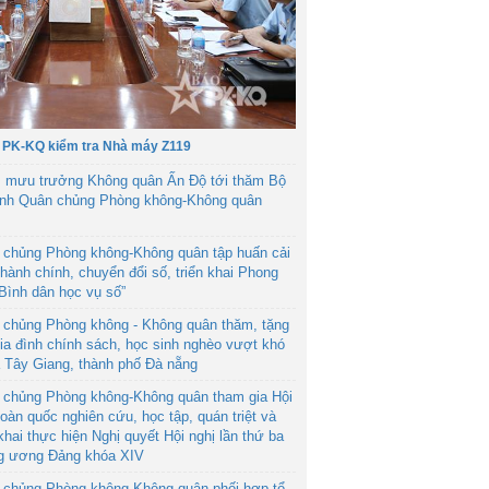
 PK-KQ kiểm tra Nhà máy Z119
 mưu trưởng Không quân Ấn Độ tới thăm Bộ
ệnh Quân chủng Phòng không-Không quân
 chủng Phòng không-Không quân tập huấn cải
hành chính, chuyển đổi số, triển khai Phong
“Bình dân học vụ số”
 chủng Phòng không - Không quân thăm, tặng
ia đình chính sách, học sinh nghèo vượt khó
ã Tây Giang, thành phố Đà nẵng
 chủng Phòng không-Không quân tham gia Hội
toàn quốc nghiên cứu, học tập, quán triệt và
 khai thực hiện Nghị quyết Hội nghị lần thứ ba
g ương Đảng khóa XIV
 chủng Phòng không-Không quân phối hợp tổ