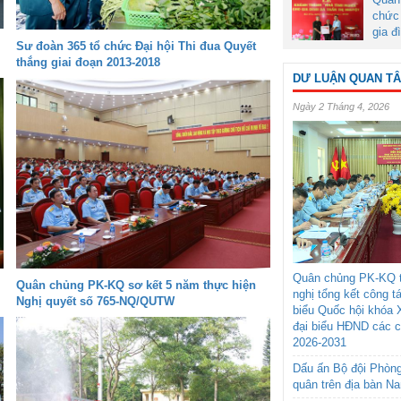
chức 
gia đ
Sư đoàn 365 tổ chức Đại hội Thi đua Quyết
thắng giai đoạn 2013-2018
DƯ LUẬN QUAN T
Ngày 2 Tháng 4, 2026
Quân chủng PK-KQ t
Quân chủng PK-KQ sơ kết 5 năm thực hiện
nghị tổng kết công t
Nghị quyết số 765-NQ/QUTW
biểu Quốc hội khóa 
đại biểu HĐND các 
2026-2031
Dấu ấn Bộ đội Phòn
quân trên địa bàn N