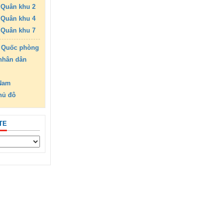
Quân khu 2
Quân khu 4
Quân khu 7
 Quốc phòng
nhân dân
 Nam
hủ đô
TE