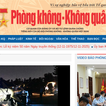
-KQ
PHÁP LUẬT
KINH TẾ
ĐỐI NGOẠI
VĂN HÓA
THỂ THAO
BẠN ĐỌC
PH
ệm 50 năm Ngày truyền thống (12-11-1975/12-11-2025)
Ủy ban Kiểm tra Qu
VIDEO BÁO PHÒNG