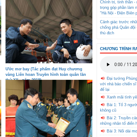
Chính trị, tinh thần 
trọng góp phần làm 
"Hà Nội - Điện Biên 
Cảnh giác trước nhữ
chống phá Quân đội 
thù địch
CHƯƠNG TRÌNH R
Ước mơ bay (Tác phẩm đạt Huy chương
vàng Liên hoan Truyền hình toàn quân lần
Đại tướng Phùn
thứ XII - năm 2018)
với nhà báo chiến sĩ
để lại
Xanh mãi tình yê
Bài 1: Tổ 3 ngườ
không cũ
Bài 2: Truyền c
những nhân tố điển 
Bài 3: Nối dài m