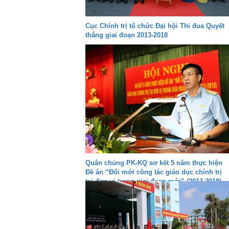
Cục Chính trị tổ chức Đại hội Thi đua Quyết
thắng giai đoạn 2013-2018
Quân chủng PK-KQ sơ kết 5 năm thực hiện
Đề án “Đổi mới công tác giáo dục chính trị
tại đơn vị trong giai đoạn mới” (2013-2018)