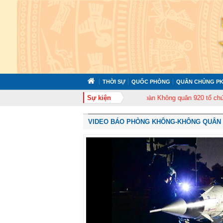
THỜI SỰ
QUỐC PHÒNG
QUÂN CHỦNG PK
ức tập huấn cán bộ năm 2026
Sự kiện
Trung đoàn Không quân 920 tổ chức Lễ kỷ ni
VIDEO BÁO PHÒNG KHÔNG-KHÔNG QUÂN