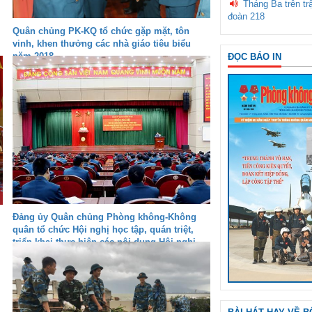
Tháng Ba trên tr
đoàn 218
Quân chủng PK-KQ tổ chức gặp mặt, tôn
vinh, khen thưởng các nhà giáo tiêu biểu
năm 2018
ĐỌC BÁO IN
Đảng ủy Quân chủng Phòng không-Không
quân tổ chức Hội nghị học tập, quán triệt,
triển khai thực hiện các nội dung Hội nghị
Trung ương 8 (Khóa XII)