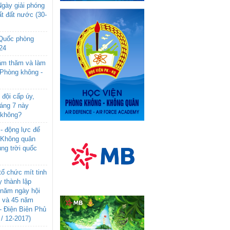
gày giải phóng
t đất nước (30-
 Quốc phòng
24
âm thăm và làm
 Phòng không -
đội cấp úy,
háng 7 này
 không?
- động lực để
-Không quân
ng trời quốc
ổ chức mít tinh
 thành lập
năm ngày hội
n và 45 năm
- Điện Biên Phủ
 / 12-2017)