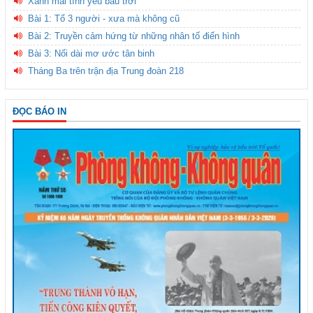
Xanh mãi tình yêu bầu trời
Bài 1: Tổ 3 người - xưa mà không cũ
Bài 2: Truyền cảm hứng từ những nhân tố điển hình
Bài 3: Nối dài mơ ước tân binh
Tháng Ba trên trận địa Trung đoàn 218
ĐỌC BÁO IN