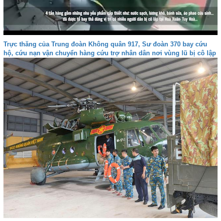
Trực thăng của Trung đoàn Không quân 917, S­ư đoàn 370 bay cứu
hộ, cứu nạn vận chuyển hàng cứu trợ nhân dân nơi vùng lũ bị cô lập