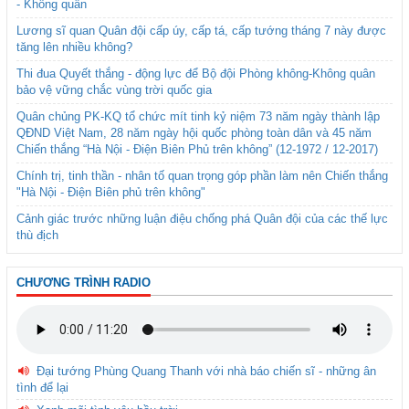
- Không quân
Lương sĩ quan Quân đội cấp úy, cấp tá, cấp tướng tháng 7 này được
tăng lên nhiều không?
Thi đua Quyết thắng - động lực để Bộ đội Phòng không-Không quân
bảo vệ vững chắc vùng trời quốc gia
Quân chủng PK-KQ tổ chức mít tinh kỷ niệm 73 năm ngày thành lập
QĐND Việt Nam, 28 năm ngày hội quốc phòng toàn dân và 45 năm
Chiến thắng “Hà Nội - Điện Biên Phủ trên không” (12-1972 / 12-2017)
Chính trị, tinh thần - nhân tố quan trọng góp phần làm nên Chiến thắng
"Hà Nội - Điện Biên phủ trên không"
Cảnh giác trước những luận điệu chống phá Quân đội của các thế lực
thù địch
CHƯƠNG TRÌNH RADIO
Đại tướng Phùng Quang Thanh với nhà báo chiến sĩ - những ân
tình để lại