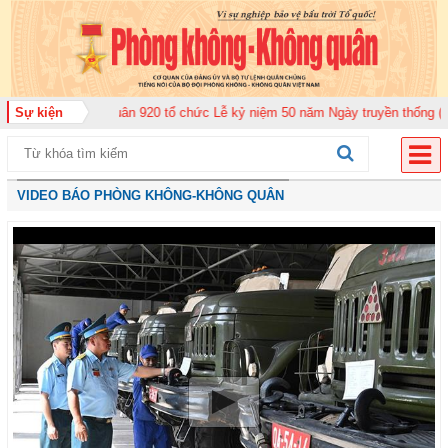
ông quân 920 tổ chức Lễ kỷ niệm 50 năm Ngày truyền thống (12-11-1975/12-
Sự kiện
VIDEO BÁO PHÒNG KHÔNG-KHÔNG QUÂN