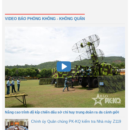
Đầu
Trước
3
4
5
6
7
8
9
10
Tiếp
Cuối
VIDEO BÁO PHÒNG KHÔNG - KHÔNG QUÂN
Nâng cao trình độ kíp chiến đấu sở chỉ huy trung đoàn ra đa cảnh giới
Chính ủy Quân chủng PK-KQ kiểm tra Nhà máy Z119