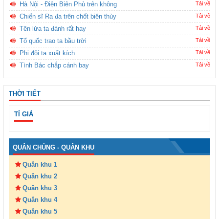
Hà Nội - Điện Biên Phủ trên không
Tải về
Chiến sĩ Ra đa trên chốt biên thùy
Tải về
Tên lửa ta đánh rất hay
Tải về
Tổ quốc trao ta bầu trời
Tải về
Phi đội ta xuất kích
Tải về
Tình Bác chắp cánh bay
Tải về
THỜI TIẾT
TỈ GIÁ
QUÂN CHỦNG - QUÂN KHU
Quân khu 1
Quân khu 2
Quân khu 3
Quân khu 4
Quân khu 5