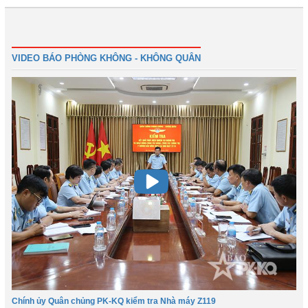
Trước
1
2
3
4
5
6
Tiếp
Cuối
VIDEO BÁO PHÒNG KHÔNG - KHÔNG QUÂN
Chính ủy Quân chủng PK-KQ kiểm tra Nhà máy Z119