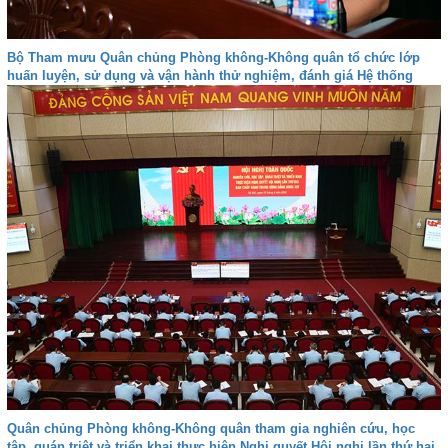
Bộ Tham mưu Quân chủng Phòng không-Không quân tổ chức lớp
huấn luyện, sử dụng và vận hành thử nghiệm, đánh giá Hệ thống
VQ2-M3
Quân chủng Phòng không-Không quân tham gia nghiên cứu, học
tập, quán triệt và triển khai thực hiện Nghị quyết Hội nghị lần thứ hai,