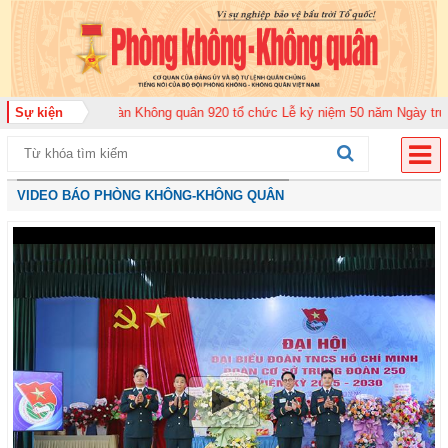
ng đoàn Không quân 920 tổ chức Lễ kỷ niệm 50 năm Ngày truyền thống (12-1
Sự kiện
VIDEO BÁO PHÒNG KHÔNG-KHÔNG QUÂN