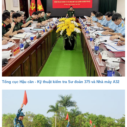
Tổng cục Hậu cần - Kỹ thuật kiểm tra Sư đoàn 375 và Nhà máy A32