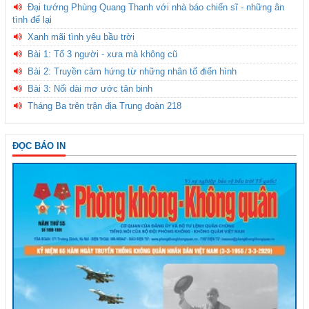
Đại tướng Phùng Quang Thanh với nhà báo chiến sĩ - những ân
tình để lại
Xanh mãi tình yêu bầu trời
Bài 1: Tổ 3 người - xưa mà không cũ
Bài 2: Truyền cảm hứng từ những nhân tố điển hình
Bài 3: Nối dài mơ ước tân binh
Tháng Ba trên trận địa Trung đoàn 218
ĐỌC BÁO IN