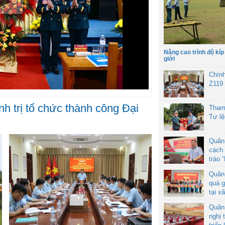
Nâng cao trình độ kíp
giới
Chín
Z119
h trị tổ chức thành công Đại
Tham
Tư l
Quân
cách 
trào 
Quân
quà g
tại x
Quân
nghị 