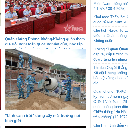
Miền Nam, thống nhấ
4-1975 / 30-4-2025)
Khai mạc Triển lãm
quốc tế Việt Nam 20
Chủ tịch Nước Tô L
việc tại Quân chủng
h
Quân chủng Phòng không-Không quân tham
Không quân
gia Hội nghị toàn quốc nghiên cứu, học tập,
Lương sĩ quan Quân 
quán triệt và triển khai thực hiện Nghị quyết
cấp tá, cấp tướng t
Hội nghị lần thứ ba Ban Chấp hành Trung
được tăng lên nhiều
ương Đảng khóa XIV
Thi đua Quyết thắng 
Bộ đội Phòng không
bảo vệ vững chắc vù
gia
Quân chủng PK-KQ t
kỷ niệm 73 năm ngày
QĐND Việt Nam, 28 
quốc phòng toàn dâ
Chiến thắng “Hà Nội 
“Lính canh trời” dựng xây mái trường nơi
trên không” (12-1972
biên giới
Chính trị, tinh thần 