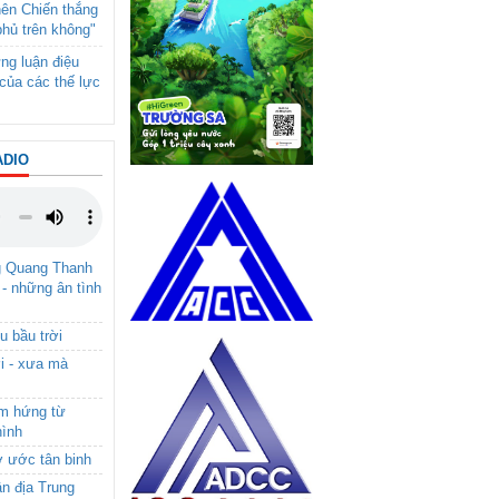
nên Chiến thắng
phủ trên không"
ng luận điệu
của các thế lực
ADIO
g Quang Thanh
 - những ân tình
u bầu trời
i - xưa mà
ảm hứng từ
hình
ơ ước tân binh
ận địa Trung