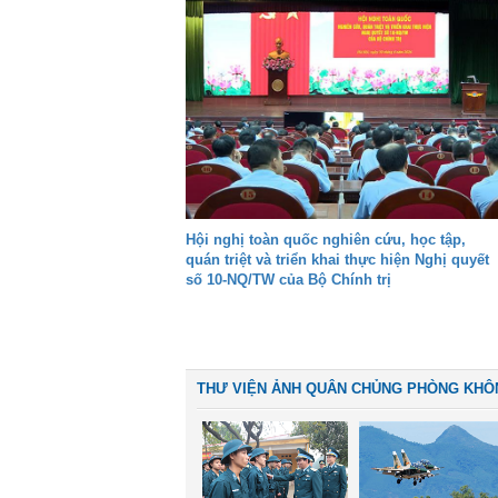
Hội nghị toàn quốc nghiên cứu, học tập,
quán triệt và triển khai thực hiện Nghị quyết
số 10-NQ/TW của Bộ Chính trị
THƯ VIỆN ẢNH QUÂN CHỦNG PHÒNG KHÔ