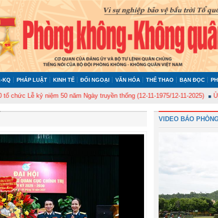
-KQ
PHÁP LUẬT
KINH TẾ
ĐỐI NGOẠI
VĂN HÓA
THỂ THAO
BẠN ĐỌC
PH
Lễ kỷ niệm 50 năm Ngày truyền thống (12-11-1975/12-11-2025)
Ủy ban Kiể
VIDEO BÁO PHÒNG