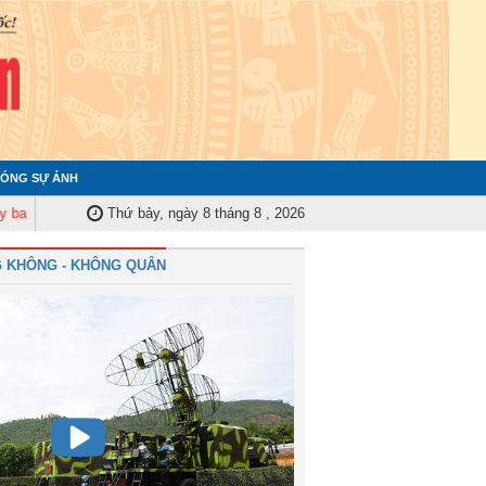
ÓNG SỰ ẢNH
m tra Quân ủy Trung ương tập huấn nghiệp vụ công tác kiểm tra, giám sát 
Thứ bảy, ngày 8 tháng 8 , 2026
 KHÔNG - KHÔNG QUÂN