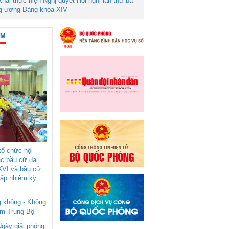
 khai thực hiện Nghị quyết Hội nghị lần thứ ba
g ương Đảng khóa XIV
ÂM
ổ chức hội
ác bầu cử đại
XVI và bầu cử
cấp nhiệm kỳ
g không - Không
am Trung Bộ
gày giải phóng