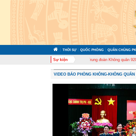
THỜI SỰ
QUỐC PHÒNG
QUÂN CHỦNG PK
2 tổ chức tập huấn cán bộ năm 2026
Sự kiện
Trung đoàn Không quân 920 tổ chức 
VIDEO BÁO PHÒNG KHÔNG-KHÔNG QUÂN