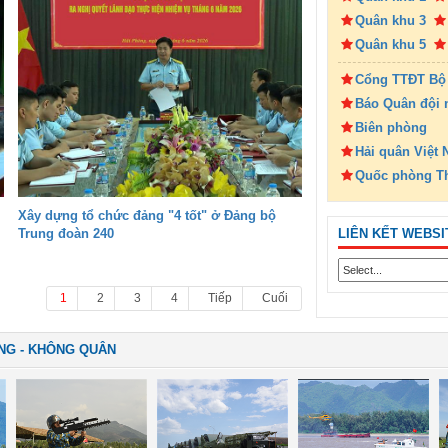
Quân khu 3
Quân khu 5
Cổng TTĐT Bộ
Báo Quân đội 
Biên phòng
Hải quân Việt
Quốc phòng T
Xây dựng tổ chức đảng "4 tốt" ở Đảng bộ
LIÊN KẾT WEBSI
Trung đoàn 240
1
2
3
4
Tiếp
Cuối
NG - KHÔNG QUÂN