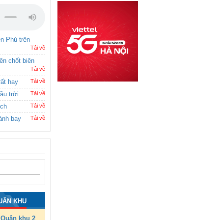
ên Phủ trên
Tải về
rên chốt biên
Tải về
rất hay
Tải về
ầu trời
Tải về
ích
Tải về
ánh bay
Tải về
UÂN KHU
Quân khu 2