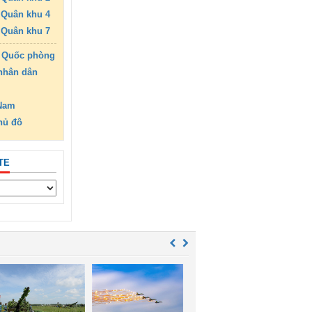
Quân khu 4
Quân khu 7
 Quốc phòng
nhân dân
 Nam
hủ đô
TE