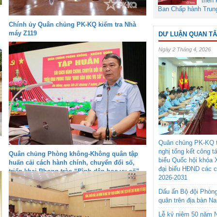
triển
Ban Chấp hành Trun
Chính ủy Quân chủng PK-KQ kiểm tra Nhà
máy Z119
DƯ LUẬN QUAN T
Ngày 2 Tháng 4, 2026
Quân chủng PK-KQ t
nghị tổng kết công t
Quân chủng Phòng không-Không quân tập
biểu Quốc hội khóa 
huấn cải cách hành chính, chuyển đổi số,
đại biểu HĐND các 
triển khai Phong trào “Bình dân học vụ số”
2026-2031
Dấu ấn Bộ đội Phòn
quân trên địa bàn N
Lễ kỷ niệm 50 năm N