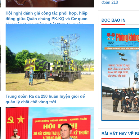
đoàn 218
Hội nghị đánh giá công tác phối hợp, hiệp
đồng giữa Quân chủng PK-KQ và Cơ quan
ĐỌC BÁO IN
Tùy viên Quốc phòng Việt Nam tại nước
ngoài
Trung đoàn Ra đa 290 huấn luyện giỏi để
quản lý chặt chẽ vùng trời
BÀI HÁT HAY VỀ B