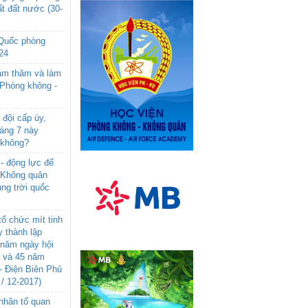
t đất nước (30-
 Quốc phòng
24
âm thăm và làm
 Phòng không -
đội cấp úy,
háng 7 này
 không?
- động lực để
-Không quân
ng trời quốc
ổ chức mít tinh
 thành lập
năm ngày hội
n và 45 năm
- Điện Biên Phủ
 / 12-2017)
- nhân tố quan