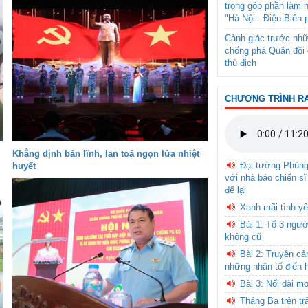
trọng góp phần làm 
"Hà Nội - Điện Biên 
Cảnh giác trước nhữ
chống phá Quân đội 
thù địch
CHƯƠNG TRÌNH R
Khẳng định bản lĩnh, lan toả ngọn lửa nhiệt
Đại tướng Phùn
huyết
với nhà báo chiến sĩ
để lại
Xanh mãi tình yê
Bài 1: Tổ 3 ngườ
không cũ
Bài 2: Truyền c
những nhân tố điển 
Bài 3: Nối dài m
Tháng Ba trên tr