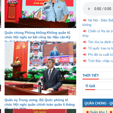
Hà Nội - Điện Bi
không
Chiến sĩ Ra đa t
Quân chủng Phòng không-Không quân tổ
thùy
chức Hội nghị sơ kết công tác Hậu cần-Kỹ
thuật 6 tháng đầu năm 2026
Tên lửa ta đánh 
Tổ quốc trao ta b
Phi đội ta xuất k
Tình Bác chắp c
THỜI TIẾT
TỈ GIÁ
Quân ủy Trung ương, Bộ Quốc phòng tổ
QUÂN CHỦNG - Q
chức Hội nghị quân chính toàn quân 6 tháng
đầu năm 2026
Quân khu 1