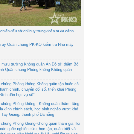
 chiến đấu sở chỉ huy trung đoàn ra đa cảnh
h ủy Quân chủng PK-KQ kiểm tra Nhà máy
 mưu trưởng Không quân Ấn Độ tới thăm Bộ
ệnh Quân chủng Phòng không-Không quân
 chủng Phòng không-Không quân tập huấn cải
hành chính, chuyển đổi số, triển khai Phong
“Bình dân học vụ số”
 chủng Phòng không - Không quân thăm, tặng
ia đình chính sách, học sinh nghèo vượt khó
ã Tây Giang, thành phố Đà nẵng
 chủng Phòng không-Không quân tham gia Hội
toàn quốc nghiên cứu, học tập, quán triệt và