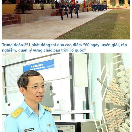
Trung đoàn 291 phát động thi đua cao điểm “60 ngày luyện giỏi, rèn
nghiêm, quản lý vững chắc bầu trời Tổ quốc”