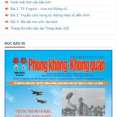
Xanh mãi tình yêu bầu trời
Bài 1: Tổ 3 người - xưa mà không cũ
Bài 2: Truyền cảm hứng từ những nhân tố điển hình
Bài 3: Nối dài mơ ước tân binh
Tháng Ba trên trận địa Trung đoàn 218
ĐỌC BÁO IN