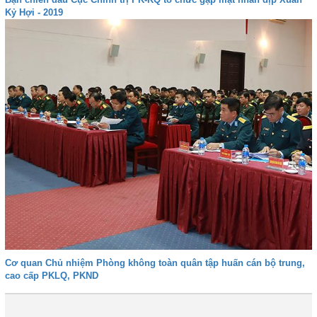
Kỷ Hợi - 2019
Cơ quan Chủ nhiệm Phòng không toàn quân tập huấn cán bộ trung,
cao cấp PKLQ, PKND
Đầu
Trước
48
49
50
51
52
53
54