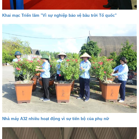
Khai mạc Triển lãm "Vì sự nghiệp bảo vệ bầu trời Tổ quốc"
Nhà máy A32 nhiều hoạt động vì sự tiến bộ của phụ nữ