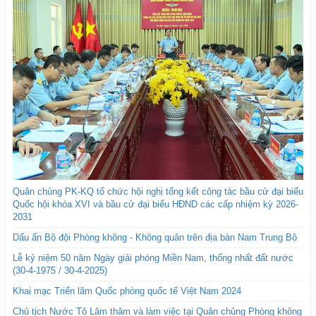
Quân chủng PK-KQ tổ chức hội nghị tổng kết công tác bầu cử đại biểu
Quốc hội khóa XVI và bầu cử đại biểu HĐND các cấp nhiệm kỳ 2026-
2031
Dấu ấn Bộ đội Phòng không - Không quân trên địa bàn Nam Trung Bộ
Lễ kỷ niệm 50 năm Ngày giải phóng Miền Nam, thống nhất đất nước
(30-4-1975 / 30-4-2025)
Khai mạc Triển lãm Quốc phòng quốc tế Việt Nam 2024
Chủ tịch Nước Tô Lâm thăm và làm việc tại Quân chủng Phòng không